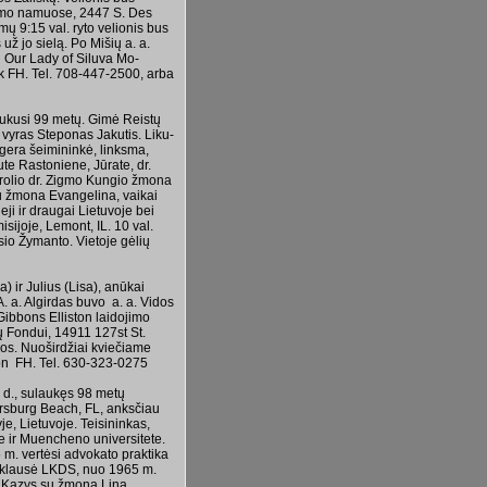
ojimo namuose, 2447 S. Des
mų 9:15 val. ryto velionis bus
 už jo sielą. Po Mišių a. a.
i Our Lady of Siluva Mo­
k FH. Tel. 708-447-2500, arba
aukusi 99 metų. Gimė Reistų
vyras Steponas Jakutis. Li­ku­
o gera šeimininkė, linksma,
te Rastoniene, Jūrate, dr.
 brolio dr. Zigmo Kungio žmona
u žmona Evan­gelina, vaikai
eji ir draugai Lietuvoje bei
isijoje, Lemont, IL. 10 val.
sio Žymanto. Vietoje gėlių
) ir Julius (Lisa), anūkai
 A. a. Algirdas buvo a. a. Vidos
 Gibbons Elliston laidojimo
ų Fondui, 14911 127st St.
ios. Nuoširdžiai kviečiame
ston FH. Tel. 630-323-0275
 d., sulaukęs 98 metų
tersburg Beach, FL, anksčiau
je, Lietuvoje. Teisininkas,
e ir Muencheno universitete.
5 m. vertėsi advokato praktika
riklausė LKDS, nuo 1965 m.
, Kazys su žmona Lina