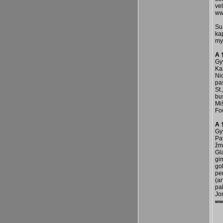
ve
ww
Su
ka
my
A 
Gy
Ka
Nic
pa
St
bu
Mi
Fo
A 
Gy
Pa
žmo
Gl
gim
gol
pe
(a
pal
Jo
ww