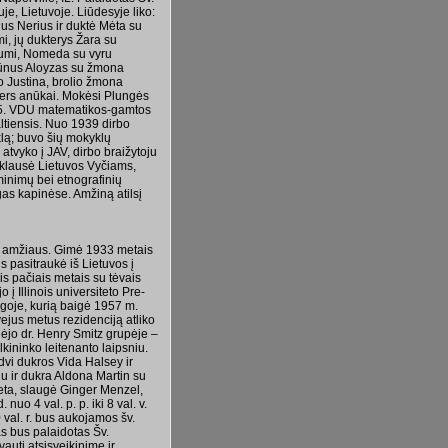
e, Lietuvoje. Liūdesyje liko:
us Nerius ir duktė Mėta su
i, jų dukterys Žara su
riumi, Nomeda su vyru
sūnus Aloyzas su žmona
uo Justina, brolio žmona
esers anūkai. Mokėsi Plungės
35. VDU matematikos-gamtos
altiensis. Nuo 1939 dirbo
lą; buvo šių mokyklų
atvyko į JAV, dirbo braižytoju
iklausė Lietuvos Vyčiams,
minimų bei etnografinių
gas kapinėse. Amžiną atilsį
ų amžiaus. Gimė 1933 metais
 pasitraukė iš Lietuvos į
ais pačiais metais su tėvais
į Illinois universiteto Pre-
agoje, kurią baigė 1957 m.
ejus metus rezidenciją atliko
dėjo dr. Henry Smitz grupėje –
kininko leitenanto laipsniu.
dvi dukros Vida Halsey ir
 ir dukra Aldona Martin su
eta, slaugė Ginger Menzel,
uo 4 val. p. p. iki 8 val. v.
val. r. bus aukojamos šv.
as bus palaidotas Šv.
auti atsisveikinime ir