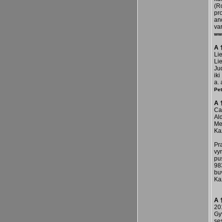
(R
pro
an
va
ww
A 
Li
Li
Jud
iki
a.
Pe
A 
Ca
Ald
Me
Ka
Pr
vy
pu
983
bu
Ka
A 
20
Gy
se