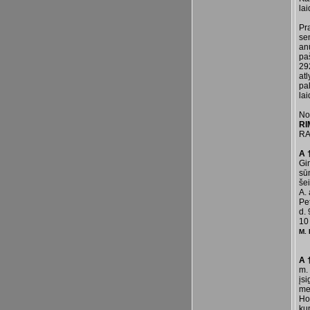
la
Pr
se
an
paš
292
atl
pa
la
No
RI
RA
A 
Gi
sū
šei
A. 
Pe
d. 
10 
M. 
A 
m. 
įs
me
Ho
ku