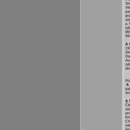
Si
Vil
pa
pr
sū
a. 
ry
Miš
99
A 
19
Gi
Da
Auš
ry
di
Pr
A 
pal
Ant
A 
Či
sūn
pr
Kru
Chi
va
še