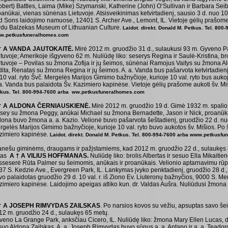
obert) Battles, Laima (Mike) Szymanski, Katherine (John) O’Sullivan ir Barbara Seib
anūkai, vienas sūnėnas Lietuvoje. Atsisveikinimas ketvirtadienį, sausio 3 d. nuo 10 val
d Sons laidojimo namuose, 12401 S. Archer Ave., Lemont, IL. Vietoje gėlių prašom
rdu Balzekas Museum of Lithuanian Culture.
Laidot. direkt. Donald M. Petkus. Tel. 800
w.petkusfuneralhomes.com
† A VANDA JAUTOKAITĖ.
Mirė 2012 m. gruodžio 31 d., sulaukusi 93 m. Gyveno Pal
etuvoje; Amerikoje išgyveno 62 m. Nuliūdę liko: seserys Regina ir Saulė-Kristina, br
etuvoje – Povilas su žmona Zofija ir jų šeimos, sūnėnai Ramojus Vaitys su žmona 
ita, Renatas su žmona Regina ir jų šeimos. A. a. Vanda bus pašarvota ketvirtadienį, 
 10 val. ryto Švč. Mergelės Marijos Gimimo bažnyčioje, kurioje 10 val. ryto bus auko
 a. Vanda bus palaidota Šv. Kazimiero kapinėse. Vietoje gėlių prašome aukoti šv. M
tkus. Tel. 800-994-7600 arba ww.petkusfuneralhomes.com
† A ALDONA ČERNIAUSKIENĖ.
Mirė 2012 m. gruodžio 19 d. Gimė 1932 m. spalio 
sey su žmona Peggy, anūkai Michael su žmona Bernadette, Jason ir Nick, proanūkai 
ona buvo žmona a. a. Kazio. Velionė buvo pašarvota šeštadienį, gruodžio 22 d. nuo 9 
rgelės Marijos Gimimo bažnyčioje, kurioje 10 val. ryto buvo aukotos šv. Mišios. Po 
zimiero kapinėse.
Laidot. direkt. Donald M. Petkus. Tel. 800-994-7600 arba www.petkusfun
anešu giminėms, draugams ir pažįstamiems, kad 2012 m. gruodžio 22 d., sulaukęs
ras
A † A VILIUS HOFFMANAS.
Nuliūdę liko: brolis Albertas ir sesuo Ella Mikaitien
sseserė Rūta Palmer su šeimomis, anūkais ir proanūkais. Velionio aptarnavimu rū
7 S. Kedzie Ave., Evergreen Park, IL. Lankymas įvyko penktadienį, gruodžio 28 d., nu
vo palaidotas gruodžio 29 d. 10 val. r. iš Ziono Ev. Liuteronų bažnyčios, 9000 S. Me
zimiero kapinėse. Laidojimo apeigas atliko kun. dr. Valdas Aušra. Nuliūdusi žmona 
† A JOSEPH RIMVYDAS ZAILSKAS
. Po narsios kovos su vėžiu, apsuptas savo še
12 m. gruodžio 24 d., sulaukęs 65 metų.
veno La Grange Park, anksčiau Cicero, IL. Nuliūdę liko: žmona Mary Ellen Lucas, d
suo Aldona Zailskas. A. a. Joseph Rimvydas buvo sūnus a. a. Antano ir a. a. Tea­do­r