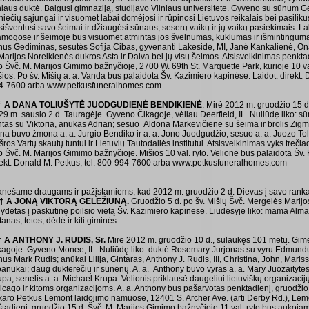
niaus duktė. Baigusi gimnaziją, studijavo Vilniaus universitete. Gyveno su sūnum 
niečių sąjungai ir visuomet labai domėjosi ir rūpinosi Lietuvos reikalais bei pasilik
sišventusi savo šeimai ir džiaugėsi sūnaus, seserų vaikų ir jų vaikų pasiekimais. 
amogose ir šeimoje bus visuomet atmintas jos švelnumas, kuklumas ir išmintingumas
nus Gediminas, sesutės Sofija Cibas, gyvenanti Lakeside, MI, Janė Kankalienė, Ona
Marijos Noreikienės dukros Asta ir Daiva bei jų visų šeimos. Atsisveikinimas penktad
to Švč. M. Marijos Gimimo bažnyčioje, 2700 W. 69th St. Marquette Park, kurioje 10 v
ios. Po šv. Mišių a. a. Vanda bus palaidota Šv. Kazimiero kapinėse. Laidot. direkt. 
4-7600 arba www.petkusfuneralhomes.com
† A DANA TOLIUŠYTĖ JUODGUDIENĖ BENDIKIENĖ
. Mirė 2012 m. gruodžio 15 
29 m. sausio 2 d. Tauragėje. Gyveno Čikagoje, vėliau Deerfield, IL. Nuliūdę liko: s
ntas su Viktoria, anūkas Adrian; sesuo Aldona Markevičienė su šeima ir brolis Zigma
na buvo žmona a. a. Jurgio Bendiko ir a. a. Jono Juodgudžio, sesuo a. a. Juozo Tol
ros Vartų skautų tuntui ir Lietuvių Tautodailės institutui. Atsisveikinimas vyks trečia
to Švč. M. Marijos Gimimo bažnyčioje. Mišios 10 val. ryto. Velionė bus palaidota Šv.
rekt. Donald M. Petkus, tel. 800-994-7600 arba www.petkusfuneralhomes.com
anešame draugams ir pažįstamiems, kad 2012 m. gruodžio 2 d. Dievas į savo rank
† A JONĄ VIKTORĄ GELEŽIŪNĄ.
Gruodžio 5 d. po šv. Mišių Švč. Mergelės Marij
ydėtas į paskutinę poilsio vietą Šv. Kazimiero kapinėse. Liūdesyje liko: mama Alma, 
anas, tetos, dėdė ir kiti giminės.
† A ANTHONY J. RUDIS, Sr.
Mirė 2012 m. gruodžio 10 d., sulaukęs 101 metų. Gimė
kagoje. Gyveno Monee, IL. Nuliūdę liko: duktė Rosemary Jurjonas su vyru Edmundu;
us Mark Rudis; anūkai Lilija, Gintaras, Anthony J. Rudis, III, Christina, John, Maris
oanūkai; daug dukterėčių ir sūnėnų. A. a. Anthony buvo vyras a. a. Mary Juozaitytės,
pa, senelis a. a. Michael Krupa. Velionis priklausė daugeliui lietuviškų organizacijų
cago ir kitoms organizacijoms. A. a. Anthony bus pašarvotas penktadienį, gruodžio 14 
karo Petkus Lemont laidojimo namuose, 12401 S. Archer Ave. (arti Derby Rd.), Lemo
štadienį, gruodžio 15 d. Švč. M. Marijos Gimimo bažnyčioje 11 val. ryto bus aukojamo