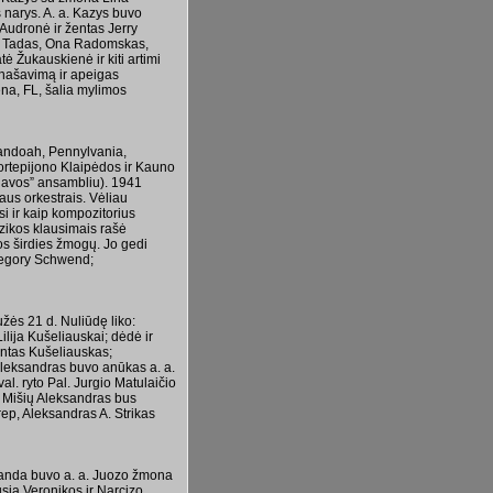
 narys. A. a. Kazys buvo
ė Audronė ir žentas Jerry
ras Tadas, Ona Radomskas,
 Žukauskienė ir kiti artimi
tnašavimą ir apeigas
na, FL, šalia mylimos
andoah, Pennylvania,
ortepijono Klaipėdos ir Kauno
ainavos” ansambliu). 1941
aus orkestrais. Vėliau
i ir kaip kompozitorius
uzikos klausimais rašė
ros širdies žmogų. Jo gedi
regory Schwend;
ės 21 d. Nuliūdę liko:
Lilija Kušeliauskai; dėdė ir
Gintas Kušeliauskas;
 Aleksandras buvo anūkas a. a.
val. ryto Pal. Jurgio Matulaičio
v. Mišių Aleksandras bus
rep, Aleksandras A. Strikas
 Vanda buvo a. a. Juozo žmona
sia Veronikos ir Narcizo