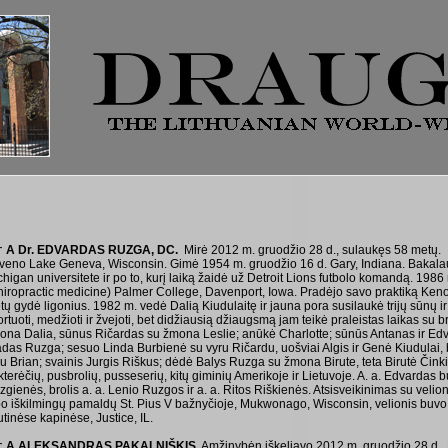
† A Dr. EDVARDAS RUZGA, DC.
Mirė 2012 m. gruodžio 28 d., sulaukęs 58 metų.
veno Lake Geneva, Wisconsin. Gimė 1954 m. gruodžio 16 d. Gary, Indiana. Bakalaur
higan universitete ir po to, kurį laiką žaidė už Detroit Lions futbolo komandą. 1986 
hiropractic medicine) Palmer College, Davenport, Iowa. Pradėjo savo praktiką Ken
tų gydė ligonius. 1982 m. vedė Dalią Kiudulaitę ir jauna pora susilaukė trijų sūnų 
rtuoti, medžioti ir žvejoti, bet didžiausią džiaugsmą jam teikė praleistas laikas su 
ona Dalia, sūnus Ričardas su žmona Leslie; anūkė Charlotte; sūnūs Antanas ir Edv
adas Ruzga; sesuo Linda Burbienė su vyru Ričardu, uošviai Algis ir Genė Kiudulai,
ru Brian; svainis Jurgis Riškus; dėdė Balys Ruzga su žmona Birute, teta Birutė Čin
terėčių, pusbrolių, pusseserių, kitų giminių Amerikoje ir Lietuvoje. A. a. Edvardas 
gienės, brolis a. a. Lenio Ruzgos ir a. a. Ritos Riškienės. Atsisveikinimas su velio
 po iškilmingų pamaldų St. Pius V bažnyčioje, Mukwonago, Wisconsin, velionis buvo
tinėse kapinėse, Justice, IL.
† A ALEKSANDRAS PAKALNIŠKIS.
Amžinybėn iškeliavo 2012 m. gruodžio 28 d., N