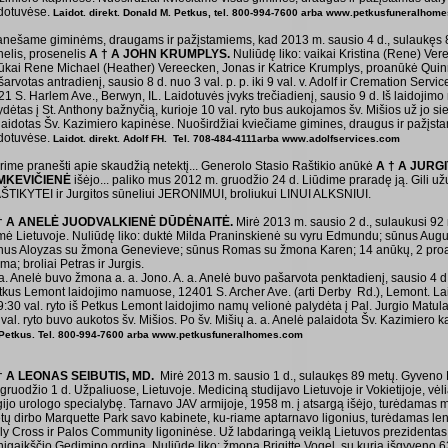
idotuvėse.
Laidot. direkt. Donald M. Petkus, tel. 800-994-7600 arba www.petkusfuneralhom
anešame giminėms, draugams ir pažįstamiems, kad 2013 m. sausio 4 d., sulaukęs 8
nelis, prosenelis
A † A JOHN KRUMPLYS.
Nuliūdę liko: vaikai Kristina (Rene) Ve
ūkai Rene Michael (Heather) Vereecken, Jonas ir Katrice Krumplys, proanūkė Quin
arvotas antradienį, sausio 8 d. nuo 3 val. p. p. iki 9 val. v. Adolf ir Cremation Serv
1 S. Harlem Ave., Berwyn, IL. Laidotuvės įvyks trečiadienį, sausio 9 d. Iš laidojimo
ydėtas į St. Anthony bažnyčią, kurioje 10 val. ryto bus aukojamos šv. Mišios už jo si
laidotas Šv. Kazimiero kapinėse. Nuoširdžiai kviečiame gimines, draugus ir pažįst
idotuvėse.
Laidot. direkt. Adolf FH. Tel. 708-484-4111arba www.adolfservices.com
rime pranešti apie skaudžią netektį... Generolo Stasio Raštikio anūkė
A † A JURG
MKEVIČIENĖ
išėjo... paliko mus 2012 m. gruodžio 24 d. Liūdime praradę ją. Gili 
Š­TIKY­TEI ir Jurgitos sūneliui JERONIMUI, broliukui LI­NUI ALKSNIUI.
† A ANELĖ JUODVALKIENĖ DŪDĖNAITĖ.
Mirė 2013 m. sausio 2 d., sulaukusi 92
mė Lietuvoje. Nuliūdę liko: duktė Milda Praninskienė su vyru Edmundu; sūnus Aug
nus Aloyzas su žmona Genevieve; sūnus Romas su žmona Karen; 14 anūkų, 2 proan
ma; broliai Petras ir Jurgis.
a. Anelė buvo žmona a. a. Jono. A. a. Anelė buvo pašarvota penktadienį, sausio 4 d. n
tkus Lemont laidojimo namuose, 12401 S. Archer Ave. (arti Derby Rd.), Lemont. Lai
9:30 val. ryto iš Petkus Le­mont laidojimo namų velionė palydėta į Pal. Jurgio Matula
val. ryto buvo aukotos šv. Mišios. Po šv. Mišių a. a. Anelė palaidota Šv. Kazimiero 
Petkus. Tel. 800-994-7600 arba www.petkusfuneralhomes.com
† A LEONAS SEIBUTIS, MD.
Mirė 2013 m. sausio 1 d., sulaukęs 89 metų. Gyveno 
gruodžio 1 d. Užpaliuose, Lietuvoje. Mediciną studijavo Lietuvoje ir Vokietijoje, vėl
igijo urologo specialybę. Tarnavo JAV armijoje, 1958 m. į atsargą išėjo, turėdamas 
tų dirbo Marquette Park savo kabinete, ku-riame aptarnavo ligonius, turėdamas le
ly Cross ir Palos Community ligoninėse. Už labdaringą veiklą Lietuvos prezidentas 
nigaikščio Gedimino ordiną. Nuliūdę liko: žmona Brigitte Vogel, su kuria išgyveno 