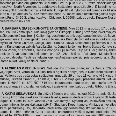
šarvotas penktadienį, gruodžio 28 d. nuo 3 val. p. p. iki 9 v. v. Kuratko-Nosek laid
nes Ave., North Riverside, IL. Laidotuvės šeštadienį, gruodžio 29 d. Iš laidojimo na
ydėtas į St. Domitilla bažnyčią Hillside, kurioje 10 val. ryto bus aukojamos šv. Mišios
seph bus palaidotas Šv. Kazimiero kapinėse. Aukas velionio atminimui galima siųst
ment Fund, 3420 S. Lituanica Ave., Chicago, IL 60608. Laidot. direkt. Kuratko-Nose
w.kuratko-nosek.com
† A BARBARA (BASE) KUNGYTĖ JAKUTIENĖ.
Mirė 2012 m. gruodžio 17 d., sul
me, Pajūrio Žemaitijoje. Kurį laiką gyveno Čikagoje. Pirma į Amžinybę iškeliavo jos 
našlė persikėlė pas brolį į Kaliforniją. Los Angeles pri­klausė parapijos chorui. Buv
go kompaniją. Liūdesyje liko: sesuo Pranciška Kungytė Žymantienė su vai­kais Sigu
tyčiu, dr. Živile Chirban, Gabija, Jonu, Sabina. Daiva Kisielienė ir jų šeimos; a. a.
gina Kungienė su vaikais Vaidila, Zigmu, Jonu ir jų šeimos; brolis Stasys Kungys s
inda Porter, dr. Arnoldas, Renata Prongos ir jų šeimos. Taip pat liūdi giminės, artimi
rikoje. Buvo palaidota trečiadienį, gruodžio 26 d. Mišios – Pal. Jur­gio Matulaičio m
o buvo palydėta į Tautines lietuvių kapines Amžinam poilsiui prie švogerio a. a. Sta
ašome aukoti Vaikų našlaičių fondui.
† A ALGIRDAS P. KEBLINSKAS.
Nuliūdę liko: žmona Birutė; sūnūs Darius (Claudia
a, Arijus, Atex, Veronika ir Julius; brolis Kęs­tu­tis Keblys, sesuo Dalia Keblinskaitė.
as. Velionis bus pašarvotas šeštadienį, gruodžio 29 d., nuo 11 val. ryto iki 1 v. p. p.
muose, Firstand Grant St., Hinsdale, IL 60521. Vietoje gėlių prašome aukoti Lietuvi
mont, IL 60439, tel. 630-257-1616 arba lithuanianfoundation.org Laidotuvės privač
mines, draugus ir pažįstamus dalyvauti atsisveikinime. Laidot. direkt. Gibbons Elli
† A KAZYS ŠIDLAUSKAS.
Su didžiu liūdesiu pranešame, kad 2012 m. lapkričio 21
žiaus, į Amžinybę iškeliavo mylimas tėvelis, senelis, dėdė ir brolis. Gyveno St. Pe
agoje, IL. Gimė 1914 m. vasario 26 d. Gudkaimyje, Kybartų vls., Vilkaviškio apskrity
suomenininkas, teisės daktaras (1947). Studijavo Kopenhagoje, Vilniaus universitet
49 m. persikėlęs į JAV, Harvardo universitete įgijo teisės magistro laipsnį. Nuo 195
kagoje, IL. 1964–1984 m. Cook apskrities prokuroro ir viešojo gynėjo padėjėjas. P
ikė ALTe, 1979–1984 m. centro valdybos pirmininkas. Išėjęs į pensiją 1984 metais