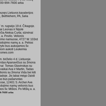
. 800-994-7600 arba
buvęs Lietuvos kavalerijos
, Bethlehem, PA, šalia
 m. rugsėjo 19 d. Čikagoje.
ai Leonas ir Nijolė
ėčia Aleksa Curta; sūnėnai
 a. Povilo. Velionis
idojimo namuose, 4727 W. 103rd
aidojimo namų a. a. Petras
 ryto bus aukojamos šv.
rašom aukoti Leukemia
lhomes.com
 birželio 4 d. Lietuvoje.
girdas Apanavičius su žmona
nėnai Tomas Glavinskas su
vaikai Ava ir Martin, Tadas
ionis su žmona Vida bei kiti
adoje. Jis labai mėgo žaisti
nas bus pašarvotas
muose, 12401 S. Archer Ave.
aidojimo namų velionis bus
os šv. Mišios. Po Mišių a. a.
94-7600 arba