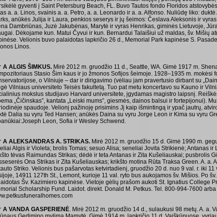
rsikėlė gyventi į Saint Petersburg Beach, FL. Buvo Tautos fondo Floridos atstovybės
as a. a. Linos, svainis a. a. Petro, a. a. Leonardo ir a. a. Alfonso. Nuliūdę liko: dukt
rks, anūkės Julija ir Laura, penkios seserys ir jų šeimos: Česlava Aleksonis ir vy
ena Dambriūnas, Juzė Jakubėnas, Marytė ir vyras Henrikas, giminės Lietuvoje, Jūratė
augai. Dėkojame kun. Matui Čyvui ir kun. Bernardui Talaišiui už maldas, šv. Mišių a
pinėse. Velionis buvo palaidotas lapkričio 26 d., Memorial Park kapinėse S. Pasade
onos Linos.
† A ALGIS ŠIMKUS.
Mirė 2012 m. gruodžio 11 d., Seattle, WA. Gimė 1917 m. Shen
mpozitoriaus Stasio Šim kaus ir jo žmonos Sofijos šeimoje. 1928–1935 m. mokėsi f
nservatorijose, o Vilniuje – dar ir dirigavimo (vėliau jam pravertusio dirbant su „D
gė Vilniaus universiteto Teisės fakultetą. Tuo pat metu koncertavo su Kauno ir Vilni
cialinius mokslus studijavo Harvard universitete, įgydamas magistro laipsnį. Reiškės
oema „Čičinskas”, kantata „Leiski mums”, giesmės, dainos balsui ir fortepijonui). M
iodinėje spaudoje. Velionį pažinoję prisimins Jį kaip išmintingą ir ypač jautrų, atvi
ktė Dalia su vyru Ted Hansen; anūkės Daina su vyru Jorge Leon ir Kima su vyru G
oanūkiai:Joseph Leon, Sofia ir Wesley Schwend.
† A ALEKSANDRAS A. STRIKAS.
Mirė 2012 m. gruodžio 15 d. Gimė 1990 m. geguž
eliai Algis ir Violeta; brolis Tomas; sesuo Alisa; seneliai Jovita Strikienė; Antanas ir 
ikšto tėvas Raimundas Strikas; dėdė ir teta Antanas ir Zita Kušeliauskai; pusbrolis 
sseserės Ona Strikas ir Zita Kušeliauskas; krikšto motina Rūta Traksa Green. A. a.
auto Striko. Velionis bus pašarvotas ketvirtadienį, gruodžio 20 d. nuo 9 val. r. iki 11 
sijoje, 14911 127th St., Lemont, kurioje 11 val. ryto bus aukojamos šv. Mišios. Po š
laidotas Šv. Kazimiero kapinėse. Vietoje gėlių prašom aukoti St. Ignatius College P
morial Scholarship Fund. Laidot. direkt. Donald M. Petkus. Tel. 800-994-7600 arba
w.petkusfuneralhomes.com
† A VANDA GASPERIENĖ
. Mirė 2012 m. gruodžio 14 d., sulaukusi 98 metų. A. a.
 sūnaus Gedimino mylima Mamytė. Gimė 1914 m. lapkričio 11 d. Vaiškūnuose, vyriau