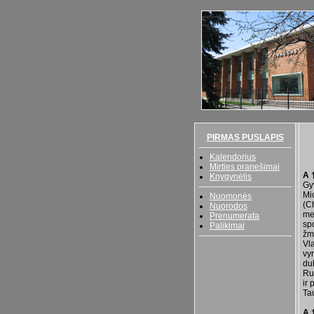
PIRMAS PUSLAPIS
Kalendorius
Mirties pranešimai
A 
Knygynėlis
Gy
Mic
Nuomonės
(C
Nuorodos
me
Prenumerata
spo
Palikimai
žm
Vl
vy
duk
Ruz
ir
Tau
A 