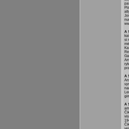
pa
Pla
atl
Jo
nu
ww
A 
kai
si 
mė
Kas
Re
Gal
Ame
ryt
pr
A 
Any
vyr
na
Le
gi
A 
am
Čik
vi
19
Či
ve