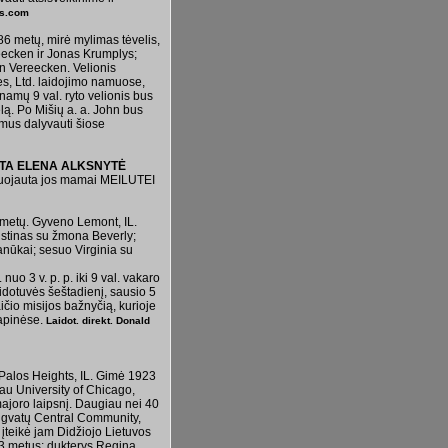
es.com
6 metų, mirė mylimas tėvelis,
reecken ir Jonas Krumplys;
n Vereecken. Velionis
ices, Ltd. laidojimo namuose,
 namų 9 val. ryto velionis bus
elą. Po Mišių a. a. John bus
amus dalyvauti šiose
ITA ELENA ALKSNYTĖ
užuojauta jos mamai MEILUTEI
 metų. Gyveno Lemont, IL.
ustinas su žmona Beverly;
ūkai; sesuo Virginia su
uo 3 v. p. p. iki 9 val. vakaro
dotuvės šeštadienį, sausio 5
ičio misijos bažnyčią, kurioje
kapinėse.
Laidot. direkt. Donald
Palos Heights, IL. Gimė 1923
iau University of Chicago,
majoro laipsnį. Daugiau nei 40
ngvatų Central Community,
įteikė jam Didžiojo Lietuvos
63 metus; dukterys Regina