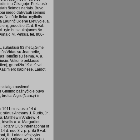
Gediminu Čikagoje. Priklausė
usiais šeimos nariais. Buvo
Labai mėgo dalyvauti šeimos
. Nuliūdę lieka: mylintis
 Laurinčiukienė Lietuvoje, a.
ienį, gruodžio 21 d. 9 val.
al. ryto bus aukojamos šv.
Donald M. Petkus, tel. 800-
d., sulaukusi 83 metų.Gimė
ūnūs Vidas su Jeannette,
s Toliušis su šeima. A. a.
iušio. Velionė priklausė
dienį, gruodžio 19 d. 9 val.
 Kazimiero kapinėse. Laidot.
as staiga pasiėmė
os Gimimo bažnyčioje buvo
broliai Algis (Nancy) ir
 1911 m. sausio 14 d.
 sūnus Anthony J. Rudis, Jr.;
sa, Matthew ir Andrew; 4
 tėvelis a. a. Margaritos
, Rotary Club International of
d. nuo 3 v. p. p. iki 9 val.
nt, IL. Laidotuvės įvyks
s šv. Mišios. Po šv. Mišių