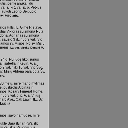
utis, penki anūkai, du
. r. iki 1 val. p. p. Petkus
e aukoti Leono Seibučio
-994-7600 arba
os Hills, IL. Gimė Rietave,
oliai Viktoras su žmona Rūta,
Aldona, Adrianas su žmona
sausio 3 d., nuo 9 val. ryto
jamos šv. Mišios. Po šv. Mišių
išioms.
Laidot. direkt. Donald M.
24 d. Nuliūdę liko: sūnus
Isabella ir Kevin. A. a.
val. r. iki 10 val. ryto Švč.
šv. Mišių Aldona palaidota Šv.
eral
 80 metų, mirė mano mylimas
ė, pusbrolis Albinas ir
pinosi Kosary Funeral Home,
o 3 val. p. p. A. a. Vilius
nard Ave., Oak Lawn, IL., Šv.
Liucija
imos, savo na­muo­se, mirė
uktė Sara (Brian) Walsh;
os Zailskų. Velionis bus