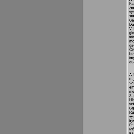
Ka
žm
vy
sū
Ga
Da
Vi
gi
fak
mo
dir
Či
buv
kn
du
A 
ru
Vok
emi
me
Su
Hi
vė
Gr
Rū
vy
try
Pe
Mi
Ka