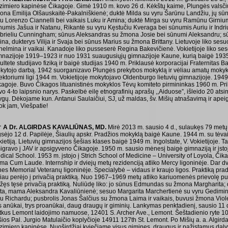
zimiero kapinėse Čikagoje. Gimė 1910 m. kovo 26 d. Kėkštų kaime, Plungės valsčiuj
ona Emilija Olšauskaitė-Pakalniškienė; duktė Milda su vyru Šarūnu Landžiu, jų sūn
ru Lorenzo Ciannelli bei vaikais Luku ir Amina; duktė Mirga su vyru Ramūnu Girnium
numis Jašua ir Natanu, Rikantė su vyru Kęstučiu Kveraga bei sūnumis Auriu ir Ind
brieliu Cunningham; sūnus Aleksandras su žmona Josie bei sūnumi Aleksandru; 
ina, dukterys Vilija ir Svaja bei sūnus Marius su žmona Brittany. Lietuvoje liko ses
lhelmina ir vaikai. Kanadoje liko pusseserė Regina Bakevičienė. Vokietijoje liko s
mnazijoje 1919–1923 ir nuo 1931 suaugusiųjų gimnazijoje Kaune, kurią baigė 19
ultete studijavo fiziką ir baigė studijas 1940 m. Priklausė korporacijai Fraternitas B
kytojo darbą. 1942 suorganizavo Plungės prekybos mokyklą ir vėliau amatų mokyk
ektoriumi ligi 1944 m. Vokietijoje mokytojavo Oldenburgo lietuvių gimnazijoje. 1949 
kagoje. Buvo Čikagos lituanistinės mokyklos Tėvų komiteto pirmininkas 1960 m. Pr
o 4-to laipsnio narys. Paskelbė eilę etnografinių aprašų ,,Aiduose”, išleido 20 atsi
ygų. Dėkojame kun. Antanui Saulaičiui, SJ, už maldas, šv. Mišių atnašavimą ir apei
ok jam, Viešpatie!
† A Dr. ALGIRDAS KAVALIŪNAS, MD.
Mirė 2013 m. sausio 4 d., sulaukęs 79 met
gsėjo 12 d. Papilėje, Šiaulių apskr. Pradžios mokyklą baigė Kaune. 1944 m. su tėvais
ietiją. Lietuvių gimnazijos šešias klases baigė 1949 m. Ingolstate, V. Vokietijoje. T
gravo į JAV ir apsigyveno Čikagoje. 1950 m. sausio mėnesį baigė gimnaziją ir įstojo 
dical School. 1953 m. įstojo į Strich School of Medicine – University of Loyola, Čik
ma Cum Laude. Internship ir dviejų metų rezidenciją atliko Mercy ligoninėje. Dar dv
nes Memorial Veteranų ligoninėje. Specialybė – vidaus ir kraujo ligos. Praktiką pra
liau perėjo į privačią praktiką. Nuo 1967–1969 metų atliko kariuomenės prievolę pul
įžęs tęsė privačią praktiką. Nuliūdę liko: jo sūnus Edmundas su žmona Margharita; 
ta, mama Aleksandra Kavaliūnienė; sesuo Margarita Marchertienė su vyru Gediminu
ru Richardu; pusbrolis Jonas Šalčius su žmona Laima ir vaikais, buvusi žmona Viol
s anūkai, trys proanūkai, daug draugų ir giminių. Lankymas penktadienį, sausio 11 d. n
tkus Lemont laidojimo namuose, 12401 S. Archer Ave., Lemont. Šeštadienio ryte 10 
šios Pal. Jurgio Matulaičio koplyčioje 14911 127th St. Lemont. Po Mišių a. a. Algird
zimiero kapinėse. Nuoširdžiai kviečiame visus gimines, draugus ir pažįstamus dalyv