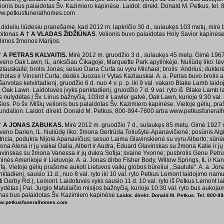
lionis bus palaidotas Šv. Kazimiero kapinėse. Laidot. direkt. Donald M. Petkus, tel
w.petkusfuneralhomes.com
 dideliu liūdesiu pranešame, kad 2012 m. lapkričio 30 d., sulaukęs 103 metų, mirė 
pitonas
A † A VLADAS ŽIDŽIŪNAS
. Velionis buvo palaidotas Holy Savior kapinėse
limos žmonos Marijos.
† A PETRAS KALVAITIS.
Mirė 2012 m. gruodžio 3 d., sulaukęs 45 metų. Gimė 1967
veno Oak Lawn, IL, anksčiau Čikagoje, Marquette Park apylinkėje. Nuliūdę liko: tėv
zlauskaitė; brolis Jonas; sesuo Dana Curta su vyru Michael; brolis Andrius; dukter
holas ir Vincent Curta; dėdės Juozas ir Vytas Kazlauskai. A. a. Petras buvo brolis a.
šarvotas ketvirtadienį, gruodžio 6 d. nuo 4 v. p. p. iki 9 val. vakaro Blake Lamb la
., Oak Lawn. Laidotuvės įvyks penktadienį, gruodžio 7 d. 9 val. ryto iš Blake Lamb l
s nulydėtas į Šv. Linus bažnyčią, 103rd ir Lawler gatvė, Oak Lawn, kurioje 9:30 val.
šios. Po šv. Mišių velionis bus palaidotas Šv. Kazimiero kapinėse. Vietoje gėlių, p
undation. Laidot. direkt. Donald M. Petkus, 800-994-7600 arba www.petkusfunera
† A JONAS ZABUKAS.
Mirė 2012 m. gruodžio 7 d., sulaukęs 85 metų. Gimė 1927 m.
veno Darien, IL. Nuliūdę liko: žmona Gertrūda Toliušytė-Apanavičienė; posūnis Al
tricia, podukra Nijolė Apanavičius; sesuo Laima Glavinskienė su vyru Alberto; sū
na Alena ir jų vaikai Dalia, Albert ir Audra, Eduard Glavinskas su žmona Katie ir jų 
avinskas su žmona Vanessa ir jų dukra Sofija; svainė Yvonne; pusbrolis Gene Petrul
inės Amerikoje ir Lietuvoje. A. a. Jonas dirbo Fisher Body, Willow Springs, IL ir Kan
fą. Vietoje gėlių prašome aukoti Lietuvos vaikų globos būreliui ,,Saulutė”. A. a. Jo
nktadienį, sausio 11 d., nuo 8 val. ryto iki 10 val. ryto Petkus Lemont laidojimo na
rti Derby Rd.), Lemont. Laidotuvės vyks sausio 11 d. 10 val. ryto iš Petkus Lemont l
ydėtas į Pal. Jurgio Matulaičio misijos bažnyčią, kurioje 10:30 val. ryto bus aukojam
nas bus palaidotas Šv. Kazimiero kapinėse
Laidot. direkt. Donald M. Petkus. Tel. 800-9
w.petkusfuneralhomes.com