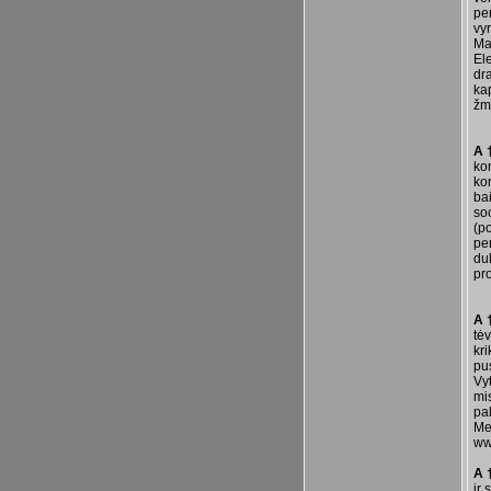
pe
vyr
Ma
El
dr
ka
žm
A 
ko
ko
bai
so
(p
per
du
pr
A 
tėv
kr
pu
Vyt
mi
pa
Me
ww
A 
ir