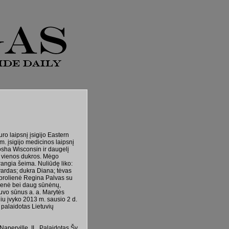
o laipsnį įsigijo Eastern
m. įsigijo medicinos laipsnį
osha Wisconsin ir daugelį
ir vienos dukros. Mėgo
brangia šeima. Nuliūdę liko:
ardas; dukra Diana; tėvas
 brolienė Regina Palvas su
kienė bei daug sūnėnų,
buvo sūnus a. a. Marytės
niu įvyko 2013 m. sausio 2 d.
 palaidotas Lietuvių
aperville, IL. Palaidotas Šv.