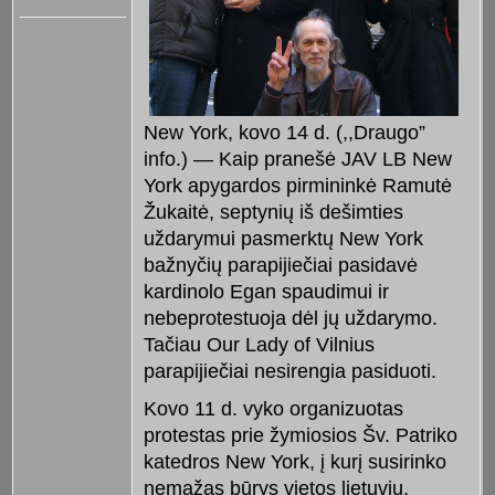
New York, kovo 14 d. (,,Draugo”
info.) — Kaip pranešė JAV LB New
York apygardos pirmininkė Ramutė
Žukaitė, septynių iš dešimties
uždarymui pasmerktų New York
bažnyčių parapijiečiai pasidavė
kardinolo Egan spaudimui ir
nebeprotestuoja dėl jų uždarymo.
Tačiau Our Lady of Vilnius
parapijiečiai nesirengia pasiduoti.
Kovo 11 d. vyko organizuotas
protestas prie žymiosios Šv. Patriko
katedros New York, į kurį susirinko
nemažas būrys vietos lietuvių,