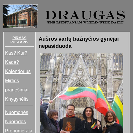
PIRMAS
Aušros vartų bažnyčios gynėjai
PUSLAPIS
nepasiduoda
Kas? Kur?
Kada?
Kalendorius
Mirties
pranešimai
Knygynėlis
Nuomonės
Nuorodos
Prenumerata