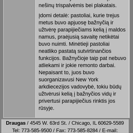
nešinų trispalvėmis bei plakatais.
Įdomi detalė: pastoliai, kurie trejus
metus buvo apjuosę bažnyčią ir
užtvėrę parapijiečiams kelią į maldos
namus, praėjusią savaitę netikėtai
buvo nuimti. Minėtieji pastoliai
neatliko pastatą sutvirtinančios
funkcijos. Bažnyčioje taip pat nebuvo
atliekami ir jokie remonto darbai.
Nepaisant to, juos buvo
suorganizavusi New York
arkdiecezijos vadovybė, tokiu būdų
užtvėrusi kelią į bažnyčios vidų ir
privertusi parapijiečius rinktis jos
rūsyje.
Draugas
/ 4545 W. 63rd St. / Chicago, IL 60629-5589
Tel: 773-585-9500 / Fax: 773-585-8284 / E-mail: