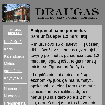
PIRMAS
Emigrantai namo per metus
PUSLAPIS
parsiunčia apie 1,2 mlrd. litų
Kas? Kur?
Vilnius, kovo 15 d. (BNS) — Į užsienį
Kada?
dirbti išvažiavę Lietuvos gyventojai į
tėvynę per metus parsiunčia apie 1,2
Kalendorius
mlrd. litų legalių lėšų, teigia finansų
Mirties
ministras Zigmantas Balčytis.
pranešimai
,,Legalūs pinigai ateina į mūsų
Knygynėlis
ekonomiką, juos galima numatyti,
apskaityti, jie įeina į tam tikrus mūsų
Nuomonės
skaičiuojamus rodiklius. Jų per
Nuorodos
metus jau susidaro apie 1,2 mlrd.
litų, o prieš dvejus metus buvo apie
Prenumerata