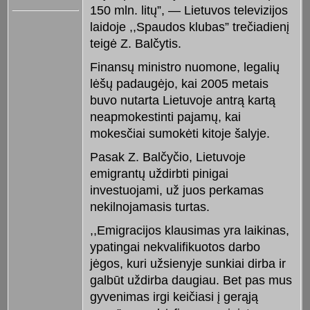
150 mln. litų”, — Lietuvos televizijos
laidoje ,,Spaudos klubas” trečiadienį
teigė Z. Balčytis.
Finansų ministro nuomone, legalių
lėšų padaugėjo, kai 2005 metais
buvo nutarta Lietuvoje antrą kartą
neapmokestinti pajamų, kai
mokesčiai sumokėti kitoje šalyje.
Pasak Z. Balčyčio, Lietuvoje
emigrantų uždirbti pinigai
investuojami, už juos perkamas
nekilnojamasis turtas.
,,Emigracijos klausimas yra laikinas,
ypatingai nekvalifikuotos darbo
jėgos, kuri užsienyje sunkiai dirba ir
galbūt uždirba daugiau. Bet pas mus
gyvenimas irgi keičiasi į gerąją