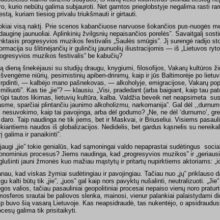
ro, kurio nebūtų galima subjauroti. Net gamtos prieglobstyje negalima rasti ra
estą, kuriam tiesiog privalu triukšmauti ir girtauti.
okiai visą naktį. Prie scenos kabančiuose narvuose šokančios pus-nuogės mer
dauginę jaunuoliai. Aplinkinių žvilgsnių nepaisančios porelės”. Savaitgalį sos
nktasis progresyvios muzikos festivalis „Saulės smūgis”. Jį surengė radijo sto
formacija su šlitinėjančių ir gulinčių jaunuolių iliustracijomis — iš „Lietuvos ryt
rogresyvios muzikos festivalis” be kabučių?
ą dieną šnekėjausi su studijų draugu, knygiumi, filosofijos, Vakarų kultūros ž
išvengėme niūrių, pesimistinių apiben-drinimų, kaip ir jūs Baltimorėje po lietuv
tirpdinti, — kalbėjo mano pašnekovas, — alkoholyje, emigracijose, Vakarų popk
imiliuoti”. Kas tie „jie”? — klausiu. „Visi, pradedant (arba baigiant, kaip tau p
rūpi tautos likimas, lietuvių kultūra, kalba. Valdžia beveik net neapsimeta
sus
asme, sparčiai plintančiu jaunimo alkoholizmu, narkomanija”. Gal dėl ,,durnu
l nesuvokimo, kaip tai pavojinga, arba dėl godumo? „Ne, ne dėl ‘durnumo’, gre
 daro. Taip naudinga ne tik jiems, bet ir Maskvai, ir Briuseliui. Visiems pasaul
ekiantiems naudos iš globalizacijos. Nedidelis, bet gardus kąsnelis su nereikal
į galima ir panaikinti”.
jaugi „jie” tokie genialūs, kad sąmoningai valdo nepaprastai sudėtingus socia
onominius procesus? Jiems naudinga, kad „progresyvios muzikos” ir „geriausi
iglušinti jauni žmonės kuo mažiau mąstytų ir pritartų nupirktiems aktoriams: „
nau, kad viskas žymiai sudėtingiau ir pavojingiau. Tačiau nuo „jų” priklauso 
gu kalti būtų tik „jie”, „juos” gal kaip nors pavyktų nušalinti, neutralizuoti. „Jie” 
ogos valios, tačiau pasauliniai geopolitiniai procesai nepaiso vienų noro praturtėti
mosferos srautai be paliovos slenka, mainosi, vienur palankiai palaistydami dir
ip buvo šią vasarą Lietuvoje. Kas neapsidraudė, tas nukentėjo, o apsidraudusių
ocesų galima tik prisitaikyti.