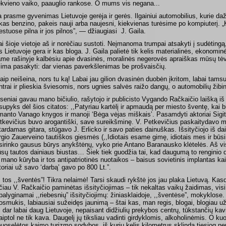
ekvieno vaiko, paauglio rankose. O mums vis negana...
a prasme gyvenimas Lietuvoje gerėja ir gerės. Ilgainiui automobilius, kurie d
kas benzino, pakeis nauji arba naujesni, kiekvienas turėsime po kompiuterį. „
estuose pilna ir jos pilnos”, — džiaugiasi
J. Gaila.
ai šioje vietoje aš ir norėčiau sustoti. Neįmanoma trumpai atsakyti į sudėting
s Lietuvoje gera ir kas bloga. J. Gaila palietė tik kelis materialinės, ekonomi
ame rašinyje kalbėsiu apie dvasinės, moralinės negerovės apraiškas mūsų tėvyn
lima pasakyti: dar vienas paverkšlenimas be prošvaisčių.
taip neišeina, nors tu ką! Labai jau gilion dvasinėn duobėn įkritom, labai tams
ntrai ir plieskia šviesomis, nors ugnies salvės raižo dangų, o automobilių žibin
seniai gavau mano bičiulio, rašytojo ir publicisto Vygando Račkaičio laišką iš 
supyks dėl šios citatos: ,,Patyriau kartėlį ir apmaudą per miesto šventę, kai 
manto Vanago knygos ir manoji ‘Bėga vėjas miškais’. Pasamdyti aktoriai Sigi
tkevičius buvo arogantiški, save sureikšminę. V. Petkevičius paskaitydavo 
itardamas gitara, stūgavo J. Erlicko ir savo paties dainuškas. Išsityčiojo iš dai
rgio Zauerveino tautiškos giesmės (,,Idiotais esame gimę, idiotais mes ir būsi
sirinko gausus būrys anykštėnų, vyko prie Antano Baranausko klėtelės. Aš vi
sų tautos dainiaus biustas… Šiek tiek guodžia tai, kad daugumą to renginio d
 mano kūryba ir tos antipatriotinės nuotaikos – baisus sovietinis implantas kai
toriai už savo ‘darbą’ gavo po 800 Lt.”.
, tos ,,šventės”! Tikra nelaimė! Tarsi skaudi rykštė jos jau plaka Lietuvą. Kas
čiau V. Račkaičio paminėtas išsityčiojimas – tik nekaltas vaikų žaidimas, vi
palyginamai ,,riebesnių” išsityčiojimų: žiniasklaidoje, ,,šventėse”, mokyklose.
osmukis, labiausiai sužeidęs jaunimą – štai kas, man regis, blogai, blogiau už 
gi dar labai daug Lietuvoje, nepaisant didžiulių prekybos centrų, tūkstančių ka
aiptol ne tik kava. Daugelį jų tiksliau vadinti girdyklomis, alkoholinėmis. O ku
puoselėtos kaimo turizmo sodybos, iš kurių kelis kilometrus sklinda tiesiog n