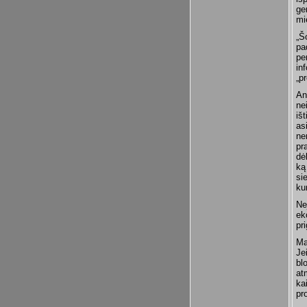
ge
mi
„Š
pa
pe
in
„p
An
ne
iš
as
ne
pr
dė
ką
si
kur
Ne
ek
pr
Ma
Jei
bl
at
ka
pr