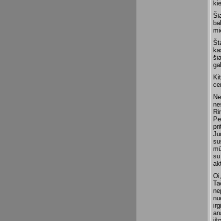
ki
Ši
ba
mi
Št
ka
ši
ga
Ki
ce
Ne
ne
Ri
Pe
pr
Ju
su
mū
su
ak
Oi
Ta
ne
nu
ir
an
iš