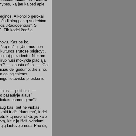
mybės, ką jau kalbėti apie
ginos. Alkoholio gerokai
tinės Kalnų parką sudrebino
tis „Radiocentras”. Ši
o”. Tik kodėl žodžiai
inovu. Kas be ko,
iškų mišių. „Jie mus nori
ultūros srutose prigirdyti,
atogiau) prezidentu. Niekam
irūpinusi mokykla plačiąja
mo”? — klausiu aš jo. —
Gal
ičiau dėl godumo. Jie žino,
io galingiesiems,
ingu lietuvišku prieskoniu,
linius — politinius —
o pasaulyje alaus”
idiotais esame gimę”?
daug kas, bet ne viskas.
kalti ir dėl ‘durnumo’, ir dėl
, kitų noro išlikti, jie kaip
vą, kitur ją išdžiovindami,
jų Lietuvoje nėra. Prie šių