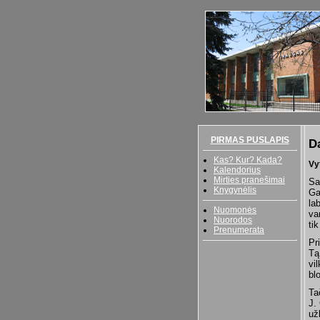
PIRMAS PUSLAPIS
D
Kas? Kur? Kada?
Vy
Kalendorius
Mirties pranešimai
Sa
Knygynėlis
Ga
la
Nuomonės
va
Nuorodos
ti
Prenumerata
Pri
Tą
vi
bl
Ta
J.
už