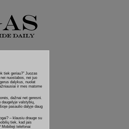
ek tiek geriau?” Juozas
nei nuostabos, nei juo
egerus dalykus, nuolat
Dažniausiai ir mes matome
žmonės, dažnai net geresni.
u daugelyje valstybių,
 šioje pasaulio dalyje daug
logai? – klausiu drauge su
bilių tiek, kad jais
 Mobilieji telefonai