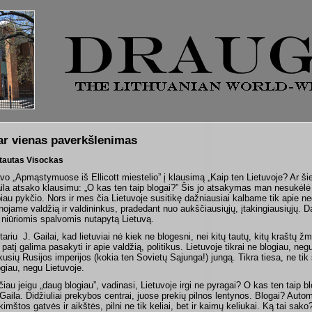
ar vienas paverkšlenimas
tautas Visockas
vo „Apmąstymuose iš Ellicott miestelio” į klausimą „Kaip ten Lietuvoje? Ar ši
ila atsako klausimu: „O kas ten taip blogai?” Šis jo atsakymas man nesukėlė 
biau pykčio. Nors ir mes čia Lietuvoje susitikę dažniausiai kalbame tik apie n
nojame valdžią ir valdininkus, pradedant nuo aukščiausiųjų, įtakingiausiųjų. 
k niūriomis spalvomis nutapytą Lietuvą.
tariu
J. Gailai, kad lietuviai nė kiek ne blogesni, nei kitų tautų, kitų kraštų 
 patį galima pasakyti ir apie valdžią, politikus. Lietuvoje tikrai ne blogiau, neg
lkusių Rusijos imperijos (kokia ten Sovietų Sąjunga!) jungą. Tikra tiesa, ne tik
ogiau, negu Lietuvoje.
čiau jeigu „daug blogiau”, vadinasi, Lietuvoje irgi ne pyragai? O kas ten taip b
 Gaila. Didžiuliai prekybos centrai, juose prekių pilnos lentynos. Blogai? Automo
kimštos gatvės ir aikštės, pilni ne tik keliai, bet ir kaimų keliukai. Ką tai sako?