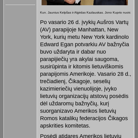
Kun. Jaunius Kelpšas ir Algirdas Kazlauskas. Jono Kuprio nuotr.
Po vasario 26 d. įvykių Aušros Vartų
(AV) parapijoje Manhattan, New
York, kurių metu New York kardinolo
Edward Egan potvarkiu AV bažnyčia
buvo uždaryta ir dabar nuo
parapijiečių yra akylai saugoma,
susirūpinta ir kitomis lietuviškomis
parapijomis Amerikoje. Vasario 28 d.,
trečiadienį, Čikagoje, seselių
kazimieriečių vienuolijoje, įvyko
lietuvių organizacijų atstovų posėdis
dėl uždaromų bažnyčių, kurį
suorganizavo Amerikos lietuvių
Romos katalikų federacijos Čikagos
apskrities komitetas.
Posėdį atidaręs Amerikos lietuvių