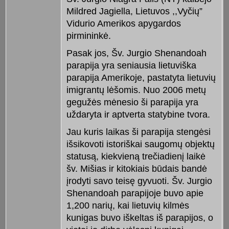
Mildred Jagiella, Lietuvos ,,Vyčių”
Vidurio Amerikos apygardos
pirmininkė.
Pasak jos, Šv. Jurgio Shenandoah
parapija yra seniausia lietuviška
parapija Amerikoje, pastatyta lietuvių
imigrantų lėšomis. Nuo 2006 metų
gegužės mėnesio ši parapija yra
uždaryta ir aptverta statybine tvora.
Jau kuris laikas ši parapija stengėsi
išsikovoti istoriškai saugomų objektų
statusą, kiekvieną trečiadienį laikė
šv. Mišias ir kitokiais būdais bandė
įrodyti savo teisę gyvuoti. Šv. Jurgio
Shenandoah parapijoje buvo apie
1,200 narių, kai lietuvių kilmės
kunigas buvo iškeltas iš parapijos, o