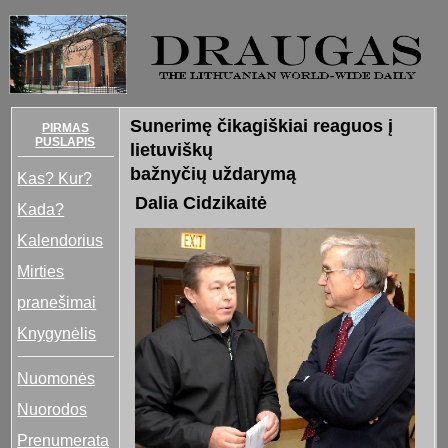
Sunerimę čikagiškiai reaguos į
PIRMAS
PUSLAPIS
lietuviškų
bažnyčių uždarymą
Kas? Kur?
Dalia Cidzikaitė
Kada?
Kalendorius
Mirties
pranešimai
Knygynėlis
Nuomonės
Nuorodos
Prenumerata