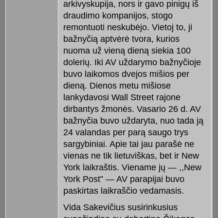
arkivyskupija, nors ir gavo pinigų iš
draudimo kompanijos, stogo
remontuoti neskubėjo. Vietoj to, ji
bažnyčią aptvėrė tvora, kurios
nuoma už vieną dieną siekia 100
dolerių. Iki AV uždarymo bažnyčioje
buvo laikomos dvejos mišios per
dieną. Dienos metu mišiose
lankydavosi Wall Street rajone
dirbantys žmonės. Vasario 26 d. AV
bažnyčia buvo uždaryta, nuo tada ją
24 valandas per parą saugo trys
sargybiniai. Apie tai jau parašė ne
vienas ne tik lietuviškas, bet ir New
York laikraštis. Viename jų — ,,New
York Post” — AV parapijai buvo
paskirtas laikraščio vedamasis.
Vida Sakevičius susirinkusius