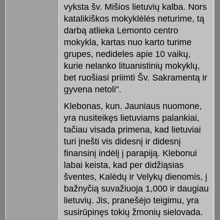
vyksta šv. Mišios lietuvių kalba. Nors
katalikiškos mokyklėlės neturime, tą
darbą atlieka Lemonto centro
mokykla, kartas nuo karto turime
grupes, nedideles apie 10 vaikų,
kurie nelanko lituanistinių mokyklų,
bet ruošiasi priimti Šv. Sakramentą ir
gyvena netoli”.
Klebonas, kun. Jauniaus nuomone,
yra nusiteikęs lietuviams palankiai,
tačiau visada primena, kad lietuviai
turi įnešti vis didesnį ir didesnį
finansinį indėlį į parapiją. Klebonui
labai keista, kad per didžiąsias
šventes, Kalėdų ir Velykų dienomis, į
bažnyčią suvažiuoja 1,000 ir daugiau
lietuvių. Jis, pranešėjo teigimu, yra
susirūpinęs tokių žmonių sielovada.