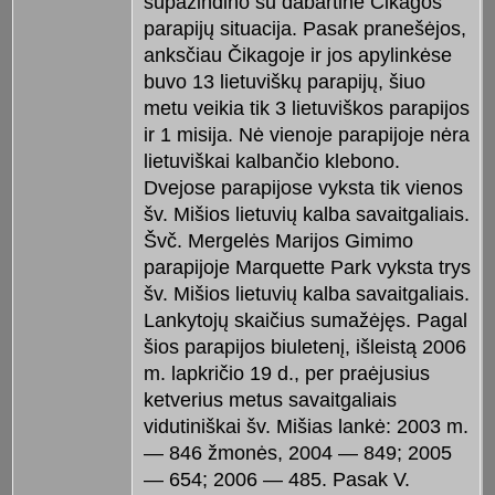
supažindino su dabartine Čikagos
parapijų situacija. Pasak pranešėjos,
anksčiau Čikagoje ir jos apylinkėse
buvo 13 lietuviškų parapijų, šiuo
metu veikia tik 3 lietuviškos parapijos
ir 1 misija. Nė vienoje parapijoje nėra
lietuviškai kalbančio klebono.
Dvejose parapijose vyksta tik vienos
šv. Mišios lietuvių kalba savaitgaliais.
Švč. Mergelės Marijos Gimimo
parapijoje Marquette Park vyksta trys
šv. Mišios lietuvių kalba savaitgaliais.
Lankytojų skaičius sumažėjęs. Pagal
šios parapijos biuletenį, išleistą 2006
m. lapkričio 19 d., per praėjusius
ketverius metus savaitgaliais
vidutiniškai šv. Mišias lankė: 2003 m.
— 846 žmonės, 2004 — 849; 2005
— 654; 2006 — 485. Pasak V.