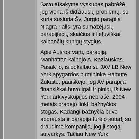
Savo atsakyme vyskupas pabrėžė,
jog viena iš didžiausių problemų, su
kuria susiuria Šv. Jurgio parapija
Niagra Falls, yra sumažėjusių
parapijiečių skaičius ir lietuviškai
kalbančių kunigų stygius.
Apie Aušros Vartų parapiją
Manhattan kalbėjo A. Kazlauskas.
Pasak jo, iš pokalbio su JAV LB New
York apygardos pirmininke Ramute
Žukaite, paaiškėjo, jog AV parapija
finansiškai buvo įgali ir pinigų iš New
York arkivyskupijos neprašė. 2004
metais pradėjo linkti bažnyčios
stogas. Kadangi bažnyčia buvo
apdrausta ir parapija turėjo sutartį su
draudimo kompanija, jog ji stogą
sutvarkys. Tačiau New York