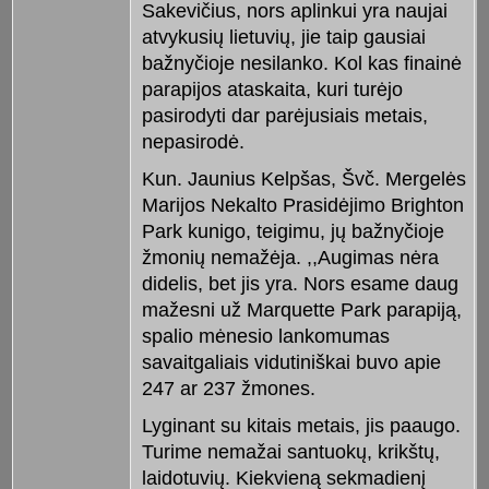
Sakevičius, nors aplinkui yra naujai
atvykusių lietuvių, jie taip gausiai
bažnyčioje nesilanko. Kol kas finainė
parapijos ataskaita, kuri turėjo
pasirodyti dar parėjusiais metais,
nepasirodė.
Kun. Jaunius Kelpšas, Švč. Mergelės
Marijos Nekalto Prasidėjimo Brighton
Park kunigo, teigimu, jų bažnyčioje
žmonių nemažėja. ,,Augimas nėra
didelis, bet jis yra. Nors esame daug
mažesni už Marquette Park parapiją,
spalio mėnesio lankomumas
savaitgaliais vidutiniškai buvo apie
247 ar 237 žmones.
Lyginant su kitais metais, jis paaugo.
Turime nemažai santuokų, krikštų,
laidotuvių. Kiekvieną sekmadienį