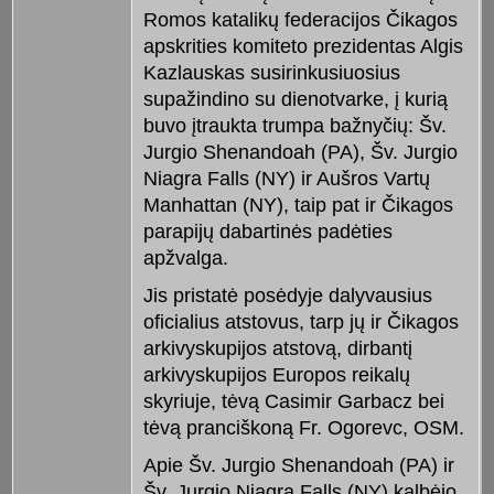
Romos katalikų federacijos Čikagos
apskrities komiteto prezidentas Algis
Kazlauskas susirinkusiuosius
supažindino su dienotvarke, į kurią
buvo įtraukta trumpa bažnyčių: Šv.
Jurgio Shenandoah (PA), Šv. Jurgio
Niagra Falls (NY) ir Aušros Vartų
Manhattan (NY), taip pat ir Čikagos
parapijų dabartinės padėties
apžvalga.
Jis pristatė posėdyje dalyvausius
oficialius atstovus, tarp jų ir Čikagos
arkivyskupijos atstovą, dirbantį
arkivyskupijos Europos reikalų
skyriuje, tėvą Casimir Garbacz bei
tėvą pranciškoną Fr. Ogorevc, OSM.
Apie Šv. Jurgio Shenandoah (PA) ir
Šv. Jurgio Niagra Falls (NY) kalbėjo