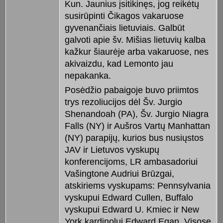
Kun. Jaunius įsitikinęs, jog reikėtų
susirūpinti Čikagos vakaruose
gyvenančiais lietuviais. Galbūt
galvoti apie šv. Mišias lietuvių kalba
kažkur šiaurėje arba vakaruose, nes
akivaizdu, kad Lemonto jau
nepakanka.
Posėdžio pabaigoje buvo priimtos
trys rezoliucijos dėl Šv. Jurgio
Shenandoah (PA), Šv. Jurgio Niagra
Falls (NY) ir Aušros Vartų Manhattan
(NY) parapijų, kurios bus nusiųstos
JAV ir Lietuvos vyskupų
konferencijoms, LR ambasadoriui
Vašingtone Audriui Brūzgai,
atskiriems vyskupams: Pennsylvania
vyskupui Edward Cullen, Buffalo
vyskupui Edward U. Kmiec ir New
York kardinolui Edward Egan. Visose