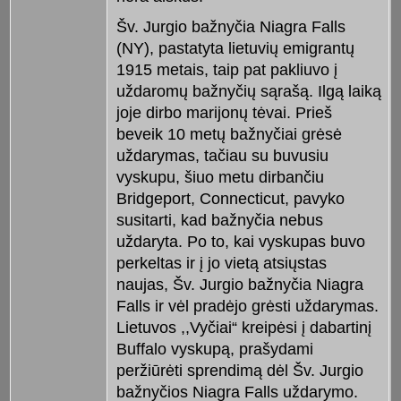
Šv. Jurgio bažnyčia Niagra Falls
(NY), pastatyta lietuvių emigrantų
1915 metais, taip pat pakliuvo į
uždaromų bažnyčių sąrašą. Ilgą laiką
joje dirbo marijonų tėvai. Prieš
beveik 10 metų bažnyčiai grėsė
uždarymas, tačiau su buvusiu
vyskupu, šiuo metu dirbančiu
Bridgeport, Connecticut, pavyko
susitarti, kad bažnyčia nebus
uždaryta. Po to, kai vyskupas buvo
perkeltas ir į jo vietą atsiųstas
naujas, Šv. Jurgio bažnyčia Niagra
Falls ir vėl pradėjo grėsti uždarymas.
Lietuvos ,,Vyčiai“ kreipėsi į dabartinį
Buffalo vyskupą, prašydami
peržiūrėti sprendimą dėl Šv. Jurgio
bažnyčios Niagra Falls uždarymo.