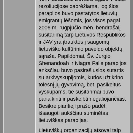
rezoliucijose pabrėžiama, jog šios
parapijos buvo pastatytos lietuvių
emigrantų lėšomis, jos visos pagal
2006 m. rugpjūčio mėn. bendrašalį
susitarimą tarp Lietuvos Respublikos
ir JAV yra įtrauktos į saugomų
lietuviško kultūrinio paveldo objektų
sąrašą. Papildomai, Šv. Jurgio
Shenandoah ir Niagra Falls parapijos
anksčiau buvo pasirašiusios sutartis
su arkivyskupijomis, kurios užtikrino
tolesnį jų gyvavimą, bet, pasikeitus
vyskupams, tie susitarimai buvo
panaikinti ir paskelbti negaliojančiais.
Besikreipiantieji prašo padėti
išsaugoti aukščiau suminėtas
lietuviškas parapijas.
Lietuviškų organizacijų atsovai taip