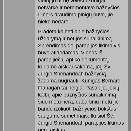
vietoj jo dirbę vėlesni kunigai
netvarkė ir neremontavo bažnyčios.
Ir nors draudimo pinigų buvo, jie
nieko nedarė.
Pradėta kalbėti apie bažnyčios
uždarymą ir net jos sunaikinimą.
Sprendimas dėl parapijos likimo vis
buvo atidedamas. Vienas iš
parapijiečių aptiko dokumentą,
kuriame aiškiai sakoma, jog Šv.
Jurgio Shenandoah bažnyčią
žadama nugriauti. Kunigas Bernard
Flanagan tai neigia. Pasak jo, jokių
kalbų apie bažnyčios sunaikinimą
šiuo metu nėra, dabartiniu metu jie
bando izoliuoti bažnyčios bokštus
saugumo sumetimais. Iki šiol Šv.
Jurgio Shenandoah parapijos likimas
nėra aiškus.