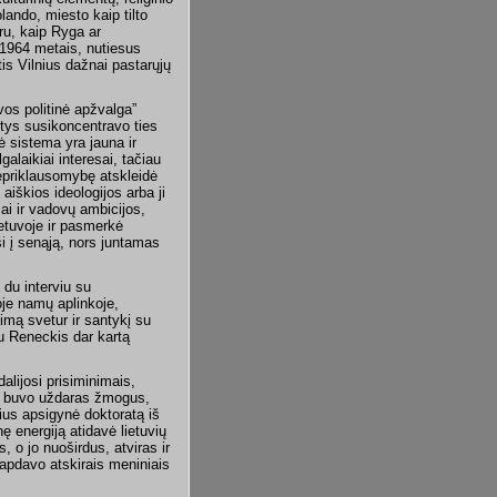
ando, miesto kaip tilto
ru, kaip Ryga ar
ė 1964 metais, nutiesus
tis Vilnius dažnai pastarųjų
vos politinė apžvalga”
tys susikoncentravo ties
ė sistema yra jauna ir
ilgalaikiai interesai, tačiau
nepriklausomybę atskleidė
aiškios ideologijos arba ji
esai ir vadovų ambicijos,
etuvoje ir pasmerkė
ši į senąją, nors juntamas
du interviu su
je namų aplinkoje,
imą svetur ir santykį su
u Reneckis dar kartą
dalijosi prisiminimais,
ris buvo uždaras žmogus,
rius apsigynė doktoratą iš
nę energiją atidavė lietuvių
s, o jo nuoširdus, atviras ir
 tapdavo atskirais meniniais