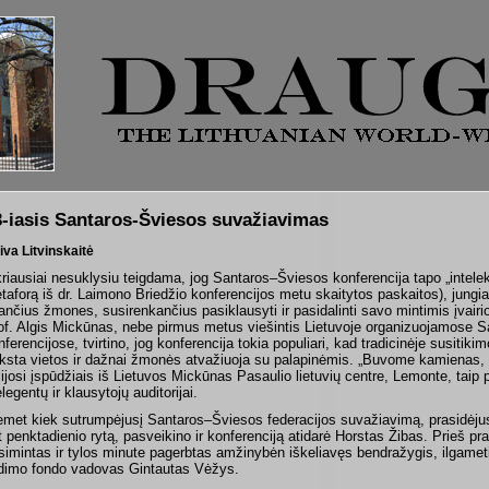
3-iasis Santaros-Šviesos suvažiavimas
iva Litvinskaitė
kriausiai nesuklysiu teigdama, jog Santaros–Šviesos konferencija tapo „intelektu
taforą iš dr. Laimono Briedžio konferencijos metu skaitytos paskaitos), jungi
ančius žmones, susirenkančius pasiklausyti ir pasidalinti savo mintimis įvair
of. Algis Mickūnas, nebe pirmus metus viešintis Lietuvoje organizuojamose 
nferencijose, tvirtino, jog konferencija tokia populiari, kad tradicinėje susitik
ūksta vietos ir dažnai žmonės atvažiuoja su palapinėmis. „Buvome kamienas
lijosi įspūdžiais iš Lietuvos Mickūnas Pasaulio lietuvių centre, Lemonte, taip p
legentų ir klausytojų auditorijai.
emet kiek sutrumpėjusį Santaros–Šviesos federacijos suvažiavimą, prasidėjusį
t penktadienio rytą, pasveikino ir konferenciją atidarė Horstas Žibas. Prieš pr
isimintas ir tylos minute pagerbtas amžinybėn iškeliavęs bendražygis, ilgam
idimo fondo vadovas Gintautas Vėžys.