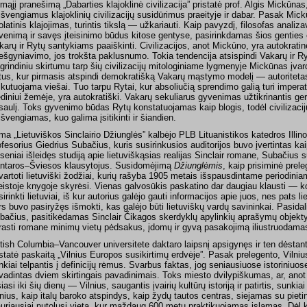
rmąjį pranešimą „Dabarties klajoklinė civilizacija” pristatė prof. Algis Mickūnas
išvengiamus klajoklinių civilizacijų susidūrimus praeityje ir dabar. Pasak Mi
olatinis klajojimas, turintis tikslą — užkariauti. Kaip pavyzdį, filosofas analizav
venimą ir savęs įteisinimo būdus kitose gentyse, pasirinkdamas šios genties 
karų ir Rytų santykiams paaiškinti. Civilizacijos, anot Mickūno, yra autokratinė
iešgyniavimo, jos trokšta paklusnumo. Tokia tendencija atsispindi Vakarų ir Ry
grindiniu skirtumu tarp šių civilizacijų mitologiniame lygmenyje Mickūnas įvardi
tus, kur pirmasis atspindi demokratišką Vakarų mąstymo modelį — autoritetas ne
skutuojama viešai. Tuo tarpu Rytai, kur absoliučią sprendimo galią turi imperat
ėdiniui žemėje, yra autokratiški. Vakarų sekuliarus gyvenimas užtikrinantis ge
saulį. Toks gyvenimo būdas Rytų konstatuojamas kaip blogis, todėl civilizacij
išvengiamas, kuo galima įsitikinti ir šiandien.
ma „Lietuviškos Sinclairio Džiunglės” kalbėjo PLB Lituanistikos katedros Illino
ofesorius Giedrius Subačius, kuris susirinkusios auditorijos buvo įvertintas ka
seniai išleidęs studiją apie lietuviškąsias realijas Sinclair romane, Subačius 
ntaros–Šviesos klausytojus. Susidomėjimą
Džiunglėmis
, kaip prisiminė pre
vartoti lietuviški žodžiai, kurių rašyba 1905 metais išspausdintame periodinia
leistoje knygoje skyrėsi. Vienas galvosūkis paskatino dar daugiau klausti — 
sirinkti lietuviai, iš kur autorius galėjo gauti informacijos apie juos, nes pats 
rs buvo pasiryžęs išmokti, kas galėjo būti lietuviškų vardų savininkai. Pasidali
bačius, pasitikėdamas Sinclair Čikagos skerdyklų apylinkių aprašymų objekt
rasti romane minimų vietų pėdsakus, įdomų ir gyvą pasakojimą iliustruodama
itish Columbia–Vancouver universitete daktaro laipsnį apsigynęs ir ten dėstan
istatė paskaitą „Vilnius Europos susikirtimų erdvėje”. Pasak prelegento, Vilniu
nkiai telpantis į definicijų rėmus. Svarbus faktas, jog seniausiuose istoriniu
vadintas dviem skirtingais pavadinimais. Toks miesto dvilypiškumas, ar, ano
iasi iki šių dienų — Vilnius, saugantis įvairių kultūrų istoriją ir patirtis, sunkia
lnius, kaip italų baroko atspindys, kaip žydų tautos centras, siejamas su pieti
auriausiai nutolusi vieta, kur maždaug 600 metų praktikuojamas islamas. Dėl ku