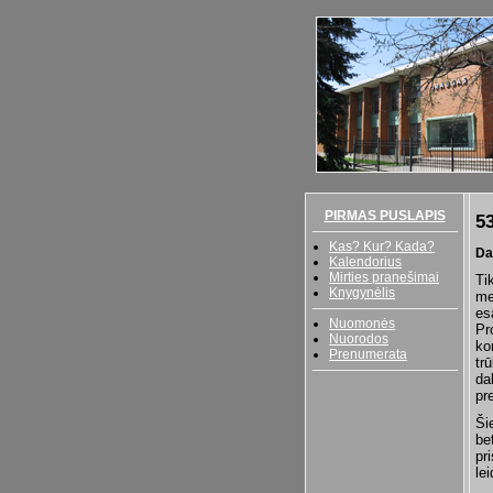
PIRMAS PUSLAPIS
5
Kas? Kur? Kada?
Da
Kalendorius
Mirties pranešimai
Ti
Knygynėlis
me
es
Nuomonės
Pr
Nuorodos
ko
Prenumerata
tr
da
pre
Ši
be
pr
le