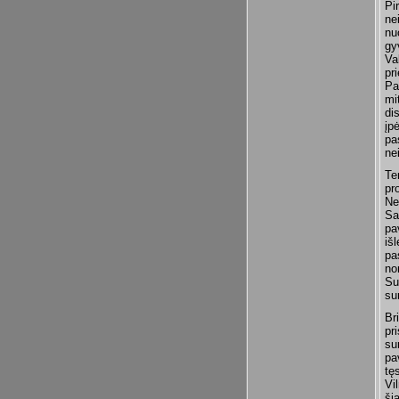
Pi
ne
nu
gy
Va
pr
Pa
mi
di
įp
pa
ne
Te
pr
Ne
Sa
pa
iš
pa
no
Su
su
Br
pr
su
pa
tęs
Vi
ši