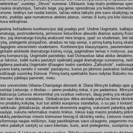
Darbininkas”, suretėjo ,,Dirvos” numeriai. Užklausti, kaip tiražo problemas spren
itraukia skaitytojus, Tamulis teigė, jog geras sprendimas yra leidinio interneti
omone, leidinys turi nuolat keistis, tačiau reikia taikytis prie savo skaitytojų ra
rutis, prabilęs apie numatomus ateities planus, vienas iš kurių yra kito išeiv
etuva ieškojimas.
pietinę šeštadienio konferencijos dalį pradėjo prof. Undinė Uogintaitė, kalbėjusi
amaturgą, postmodernistą, pirmosios lietuviškos absurdo dramos autorių Kos
tiko, jog dramaturgo kūrybą analizuoti nėra lengva, ypač su studentais, bet l
rybą, prelegentė prisipažino, atradusi ne taip seniai, o pirmą kartą kursą skai
dagoginio universiteto studentams. Konferencijos klausytojams, pasiremdama
gintaitė atskleidė dramaturgo kūrinių viziją, pagrindines temas ir motyvus, p
amų kompoziciją. Uogintaitė pastebėjo, kad Ostrauskas labai atidus detalėms,
tus tekstus, todėl sunku pastatyti spektaklį pagal dramaturgo sumanymą, neišk
igdama paskaitą Uogintaitė džiaugėsi teatro sambūrio „Žaltvykslė”, vadovauj
yveno kartą senelis ir senelė” pastatymu, kuriuo po įdomios paskaitos šeštad
sidžiaugti susirinkę žiūrovai. Pirmą kartą spektaklis buvo rodytas Balzeko muz
trausko jubiliejui paminėti, metu.
linois universitete Urbana–Champaign dėstanti dr. Diana Mincytė kalbėjo apie g
dustrijai Lietuvoje, o tiksliau — pieno produktų rinkai, ir jos padarinius. Minc
obalizacija Lietuvos ekonomikai yra svarbus veiksnys, daug prekių yra eksport
itikti tam tikrus standartus. Globalizacijos dėka atsiradę pokyčiai lemia ūkini
eno produktų kokybę, kuri turi atitikti europinius standartus, o su jais ir kintanč
radoksalu: globalizacija, skatinanti ekonominį augimą, sukurianti palankią apl
saulyje, sukuria neformalius maisto tinklus, tokius kaip maisto produktų pirki
oduktų pardavimas miesto kiemuose tiesiog iš ūkininkų rankų. Lietuvos maisto
siformuoja naujas reiškinys, kaip pasitikėjimas savo užauginto, pagaminto ma
reikis palaikyti santykį su savo klientais, kuris, anot prelegentės, sustiprina so
ais metais iš Lietuvos atvykęs svečias, Piliečių visuomenės instituto direktor