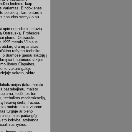
džia leidiniai, kaip
nis variantas. Bindokienės
to poreikių. Tam pritarė ir
ijos spaudos santykio su
 apie netradicinį lietuvių
tą Ostrauską. Profesorė
abai įdomu. Ostrausko
tė 1995 metais Vilniaus
 atskirų dramų analize,
aaiškino rašymo techniką,
 jo dramose gausu aliuzijų į
reipiant autoriaus vizijos.
amo Ilonos Čiapaitės,
ienio vakare galėjo
iejuje vakaro, skirto
lobalizacijos įtaką maisto
ytės pastebėjimu, maisto
uojama, todėl jos turi
nkų technikos modernizaciją,
ią lietuvių dietą. Tačiau,
inką maisto rinkai visame
mas turguje ar pieno
 industrijos padangėje
isto kokybe, atsiranda
cialinius ryšius.
ius, buvęs Lietuvos