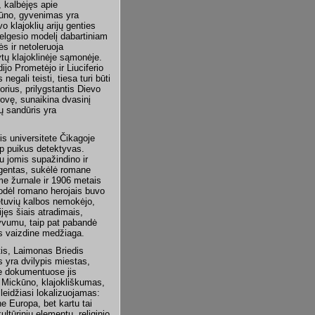
, kalbėjęs apie
ckūno, gyvenimas yra
o klajoklių arijų genties
elgesio modelį dabartiniam
s ir netoleruoja
tų klajoklinėje sąmonėje.
jo Prometėjo ir Liuciferio
gali teisti, tiesa turi būti
orius, prilygstantis Dievo
rovę, sunaikina dvasinį
ų sandūris yra
is universitete Čikagoje
ip puikus detektyvas.
su jomis supažindino ir
legentas, sukėlė romane
me žurnale ir 1906 metais
kodėl romano herojais buvo
lietuvių kalbos nemokėjo,
jęs šiais atradimais,
yvumu, taip pat pabandė
s vaizdine medžiaga.
tis, Laimonas Briedis
s yra dvilypis miestas,
ose dokumentuose jis
t Mickūno, klajokliškumas,
i leidžiasi lokalizuojamas:
ne Europa, bet kartu tai
ltūrinių elementų, religinio