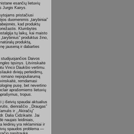
stane esančių lietuvių
s Jurgis Kairys.
sytojams pristačiusi
ėjos duomenimis „tarybiniai”
a abejonės, kad produktų
priežastis. Klumbytės
talgija tų laikų, kai maisto
 „tarybinius” produktus žino,
 natūralų produktą,
inę jauseną ir dabarties
 studijuojančios Daivos
ungles
tęsinys. Litvinskaitė
ntu Vinco Daukšio vertimu.
silaukė dviejų perleidimų,
okį romano nepopuliarumą
Litvinskaitė, remdamasi
ologinę pusę, bet nevertino
inclair aprašomiems lietuvių
 aprašymus, tropus.
 į išeivių spaudai aktualius
rutis, dienraščio ,,Draugas”
mulis ir ,,Akiračių”
. Dalia Cidzikaitė. Jai
 naujais leidiniais,
eidinių yra reklaminiai ir
 išeivių spaudos problema —
iračio pasitraukė