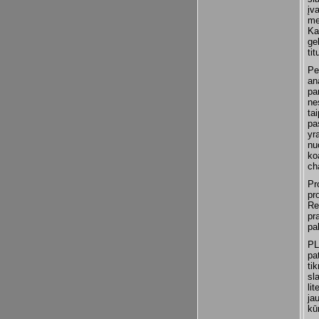
įv
me
Ka
ge
ti
Pe
an
pa
nes
ta
pa
yr
nu
ko
ch
Pr
pr
Re
pr
pa
PL
pa
ti
sl
li
ja
kūr