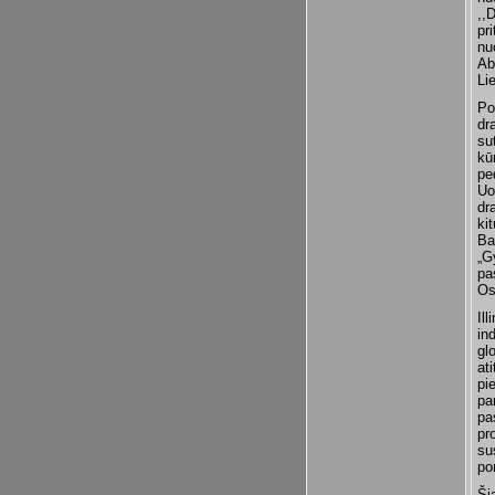
,,
pr
nu
Ab
Li
Po
dr
su
kū
pe
Uo
dr
ki
Ba
„G
pa
Os
Il
in
gl
at
pi
pa
pa
pr
su
po
Ši