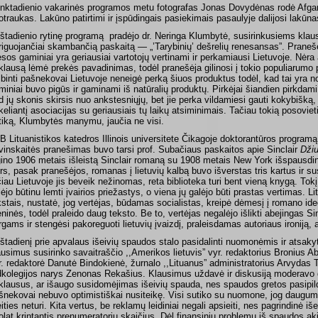
nktadienio vakarinės programos metu fotografas Jonas Dovydėnas rodė Afgani
otraukas. Lakūno patirtimi ir įspūdingais pasiekimais pasaulyje dalijosi lakūna
štadienio rytinę programą
pradėjo dr. Neringa Klumbytė, susirinkusiems klau
triguojančiai skambančią paskaitą — „’Tarybinių’ dešrelių renesansas”. Praneš
sos gaminiai yra geriausiai vartotojų vertinami ir perkamiausi Lietuvoje. Nėr
klausą lėmė prekės pavadinimas, todėl pranešėja gilinosi į tokio populiarumo 
lbinti pašnekovai Lietuvoje neneigė perką šiuos produktus todėl, kad tai yra nos
miniai buvo pigūs ir gaminami iš natūralių produktų. Pirkėjai šiandien pirkdami
d jų skonis skirsis nuo ankstesniųjų, bet jie perka vildamiesi gauti kokybišką,
keliantį asociacijas su geriausiais tų laikų atsiminimais. Tačiau tokią posoviet
itiką, Klumbytės manymu, jaučia ne visi.
B Lituanistikos katedros Illinois universitete Čikagoje doktorantūros programą
tvinskaitės pranešimas buvo tarsi prof. Subačiaus paskaitos apie Sinclair
Dži
gino 1906 metais išleistą Sinclair romaną su 1908 metais New York išspausdi
rs, pasak pranešėjos, romanas į lietuvių kalbą buvo išverstas tris kartus ir su
čiau Lietuvoje jis beveik nežinomas, reta biblioteka turi bent vieną knygą. T
lėjo būtinu lemti įvairios priežastys, o viena jų galėjo būti prastas vertimas. 
kstais, nustatė, jog vertėjas, būdamas socialistas, kreipė dėmesį į romano ide
ninės, todėl praleido daug teksto. Be to, vertėjas negalėjo išlikti abejingas S
rgams ir stengėsi pakoreguoti lietuvių įvaizdį, praleisdamas autoriaus ironiją,
štadienį prie apvalaus išeivių spaudos stalo pasidalinti nuomonėmis ir atsakyti
ausimus susirinko savaitraščio ,,Amerikos lietuvis” vyr. redaktorius Bronius Ab
r. redaktorė Danutė Bindokienė, žurnalo ,,Lituanus” administratorius Arvydas Ta
dkolegijos narys Zenonas Rekašius. Klausimus uždavė ir diskusiją moderavo dr
klausus, ar išaugo susidomėjimas išeivių spauda, nes spaudos gretos pasipildė
šnekovai nebuvo optimistiškai nusiteikę. Visi sutiko su nuomone, jog dauguma l
eities neturi. Kita vertus, be reklamų leidiniai negali apsieiti, nes pagrindinė
olat krintantis prenumeratorių skaičius. Dėl finansinių problemų iš spaudos ak