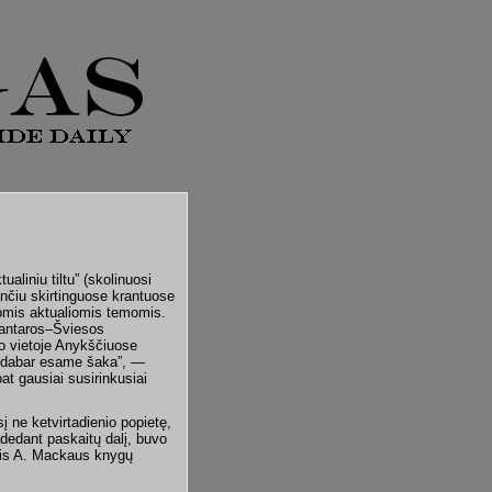
aliniu tiltu” (skolinuosi
ančiu skirtinguose krantuose
iomis aktualiomis temomis.
Santaros–Šviesos
imo vietoje Anykščiuose
, dabar esame šaka”, —
at gausiai susirinkusiai
 ne ketvirtadienio popietę,
adedant paskaitų dalį, buvo
etis A. Mackaus knygų