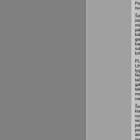
Pe
nu
Še
in
mė
pa
ka
ga
ka
su
kr
PL
Li
ly
No
ta
ga
te
me
va
Še
kl
vy
re
pa
pa
at
nu