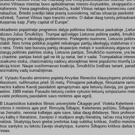
airumo Vilniaus miestas buvo apibūdinamas miesto–švytuoklės, skrajojančio ol
taforomis. Viena pagrindinių priežasčių, kodėl Vilnius netapo komerciniu cent
raliaučius, Briedis įvardijo labai prastą susisiekimą, tačiau situacija pasikeit
ležinkelį. Tuomet Vilnius tapo tranzito centru. O dabar daug turistų pritraukian
tuluojamas kaip „Party capital of Europe”.
nktadienio popietinėje programos dalyje politinius klausimus paskaitoje „Lietu
alizavo Julius Šmulkštys. Trumpai apžvelgęs Lietuvos politinę padėtį, šmulkš
rtijų programų ir ideologijų problemomis. Prelegento nuomone, Lietuvos politin
tabili. Nors tvirtai politikai įsigalėti reikalingas partijų ideologijų stabilumas ir 
ip nėra. Trintis tarp buvusių partijų okupacijos metais ir susikūrusių atgavus 
starųjų politinės patirties stoką. Lietuvos partijos, Šmulkščio nuomone, yra be 
a chaotinė: partijas keisti gali ne tik jų nariai, bet ir vadai. Trumpalaikiai inter
osaikumo stoka, charizmatinių vadovų atsiradimas lėmė populizmo triumfą Li
aliciją krizei. Naujai susiformavusi koalicija, Šmulkščio žodžiais tariant, pana
arizmatinių vadų sumažėjimas.
of. Vytauto Kavolio atminimo popietę Arvydas Reneckis klausytojams pristatė 
ofesoriumi, nufilmuotus prieš 16 metų. Pirmajame pokalbyje, filmuotame ramio
neckis kalbino Kavolį pasidalinti apmąstymais apie lietuvių išeiviją, jos gyven
aeitimi. 1989 metais Pasaulio lietuvių centre vykusio lietuvių simpoziumo met
kvietė profesorių pasidalinti savo mintimis apie egzilį.
B Lituanistikos katedros Illinois universitete Čikagoje prof. Violeta Kelertienė 
tirtimis ir mintimis apie prof. Rimvydą Šilbajorį. Kelertienės požiūriu, Šilbajo
kras žemaitis, nenoriai kalbėjęs apie save, labai daug dirbdavęs. Nors profeso
avų kalbų ir literatūros, žavėjosi ir studijavo anglų literatūrą, tačiau visą kūrybi
teratūrai. Skaitytojų buvo greitai įvertintas kaip subtilus kritikas, žodžio meistra
utrus santykis su tekstu žavėjo skaitytojus, kuriems Šilbajorio kritikos darbai
iniais.