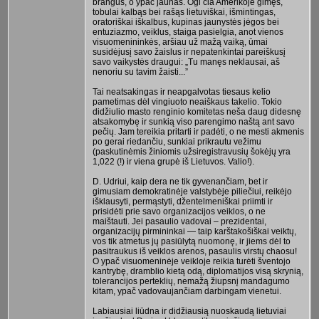
brangus, o ypač jaunas. Ogi čia Amerikoje gimęs,
tobulai kalbąs bei rašąs lietuviškai, išmintingas,
oratoriškai iškalbus, kupinas jaunystės jėgos bei
entuziazmo, veiklus, staiga pasielgia, anot vienos
visuomenininkės, aršiau už mažą vaiką, ūmai
susidėjusį savo žaislus ir nepatenkintai pareiškusį
savo vaikystės draugui: „Tu manęs neklausai, aš
nenoriu su tavim žaisti...”
Tai neatsakingas ir neapgalvotas tiesaus kelio
pametimas dėl vingiuoto neaiškaus takelio. Tokio
didžiulio masto renginio komitetas neša daug didesnę
atsakomybę ir sunkią viso parengimo naštą ant savo
pečių. Jam tereikia pritarti ir padėti, o ne mesti akmenis
po gerai riedančiu, sunkiai prikrautu vežimu
(paskutinėmis žiniomis užsiregistravusių šokėjų yra
1,022 (!) ir viena grupė iš Lietuvos. Valio!).
D. Udriui, kaip dera ne tik gyvenančiam, bet ir
gimusiam demokratinėje valstybėje piliečiui, reikėjo
išklausyti, permąstyti, džentelmeniškai priimti ir
prisidėti prie savo organizacijos veiklos, o ne
maištauti. Jei pasaulio vadovai – prezidentai,
organizacijų pirmininkai — taip karštakošiškai veiktų,
vos tik atmetus jų pasiūlytą nuomonę, ir jiems dėl to
pasitraukus iš veiklos arenos, pasaulis virstų chaosu!
O ypač visuomeninėje veikloje reikia turėti šventojo
kantrybę, dramblio kietą odą, diplomatijos visą skrynią,
tolerancijos perteklių, nemažą žiupsnį mandagumo
kitam, ypač vadovaujančiam darbingam vienetui.
Labiausiai liūdna ir didžiausią nuoskaudą lietuviai