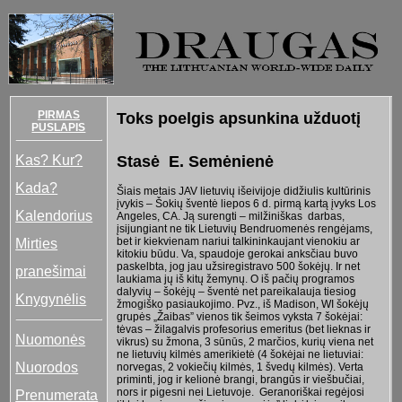
PIRMAS
Toks poelgis apsunkina užduotį
PUSLAPIS
Kas? Kur?
Stasė E. Semėnienė
Kada?
Šiais metais JAV lietuvių išeivijoje didžiulis kultūrinis
įvykis – Šokių šventė liepos 6 d. pirmą kartą įvyks Los
Kalendorius
Angeles, CA. Ją surengti – milžiniškas darbas,
įsijungiant ne tik Lietuvių Bendruomenės rengėjams,
Mirties
bet ir kiekvienam nariui talkininkaujant vienokiu ar
kitokiu būdu. Va, spaudoje gerokai anksčiau buvo
paskelbta, jog jau užsiregistravo 500 šokėjų. Ir net
pranešimai
laukiama jų iš kitų žemynų. O iš pačių programos
dalyvių – šokėjų – šventė net pareikalauja tiesiog
Knygynėlis
žmogiško pasiaukojimo. Pvz., iš Madison, WI šokėjų
grupės „Žaibas” vienos tik šeimos vyksta 7 šokėjai:
tėvas – žilagalvis profesorius emeritus (bet lieknas ir
Nuomonės
vikrus) su žmona, 3 sūnūs, 2 marčios, kurių viena net
ne lietuvių kilmės amerikietė (4 šokėjai ne lietuviai:
Nuorodos
norvegas, 2 vokiečių kilmės, 1 švedų kilmės). Verta
priminti, jog ir kelionė brangi, brangūs ir viešbučiai,
nors ir pigesni nei Lietuvoje. Geranoriškai regėjosi
Prenumerata