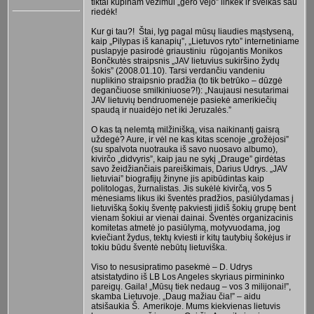
tiktai kupinam vežimui „gero vėjo” linkėk ir sveikas sau
riedėk!
Kur gi tau?! Štai, lyg pagal mūsų liaudies mąstyseną,
kaip „Pilypas iš kanapių”, „Lietuvos ryto” internetiniame
puslapyje pasirodė griaustiniu rūgojantis Monikos
Bončkutės straipsnis „JAV lietuvius sukiršino žydų
šokis” (2008.01.10). Tarsi verdančiu vandeniu
nuplikino straipsnio pradžia (to tik betrūko – dūzgė
degančiuose smilkiniuose?!): „Naujausi nesutarimai
JAV lietuvių bendruomenėje pasiekė amerikiečių
spaudą ir nuaidėjo net iki Jeruzalės.”
O kas tą nelemtą milžinišką, visa naikinantį gaisrą
uždegė? Aure, ir vėl ne kas kitas scenoje „grožėjosi”
(su spalvota nuotrauka iš savo nuosavo albumo),
kivirčo „didvyris”, kaip jau ne sykį „Drauge” girdėtas
savo žeidžiančiais pareiškimais, Darius Udrys. „JAV
lietuviai” biografijų žinyne jis apibūdintas kaip
politologas, žurnalistas. Jis sukėlė kivirčą, vos 5
mėnesiams likus iki šventės pradžios, pasiūlydamas į
lietuvišką šokių šventę pakviesti jidiš šokių grupę bent
vienam šokiui ar vienai dainai. Šventės organizacinis
komitetas atmetė jo pasiūlymą, motyvuodama, jog
kviečiant žydus, tektų kviesti ir kitų tautybių šokėjus ir
tokiu būdu šventė nebūtų lietuviška.
Viso to nesusipratimo pasekmė – D. Udrys
atsistatydino iš LB Los Angeles skyriaus pirmininko
pareigų. Gaila! „Mūsų tiek nedaug – vos 3 milijonai!”,
skamba Lietuvoje. „Daug mažiau čia!” – aidu
atsišaukia Š. Amerikoje. Mums kiekvienas lietuvis