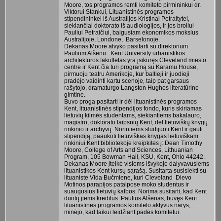
Moore, tos programos remti komiteto pirmininkui dr.
Viktorui Stankui, Lituanistinės programos
stipendininkei iš Australijos Kristinai Petraitytei,
siekiančiai doktorato iš audiologijos, ir jos broliui
Pauliui Petraičiui, baigusiam ekonomikos mokslus
Australijoje, Londone, Barselonoje.
Dekanas Moore atvyko pasitarti su direktorium
Paulium Alšėnu. Kent University urbanistikos
architektūros fakultetas yra įsikūręs Cleveland miesto
centre ir Kent čia turi programą su Karamu House,
pirmuoju teatru Amerikoje, kur baltieji ir juodieji
pradėjo vaidinti kartu scenoje, taip pat garsaus
rašytojo, dramaturgo Langston Hughes literatūrine
gimtine.
Buvo proga pasitarti ir dėl lituanistinės programos
Kent, lituanistinės stipendijos fondo, kuris skiriamas
lietuvių kilmės studentams, siekiantiems bakalauro,
magistro, doktorato laipsnių Kent, dėl lietuviškų knygų
rinkinio ir archyvų. Norintiems studijuoti Kent ir gauti
stipendiją, paaukoti lietuviškas knygas lietuviškam
rinkiniui Kent bibliotekoje kreipkitės į: Dean Timothy
Moore, College of Arts and Sciences, Lithuanian
Program, 105 Bowman Hall, KSU, Kent, Ohio 44242.
Dekanas Moore įteikė visiems išvykoje dalyvavusiems
lituanistikos Kent kursų sąrašą. Susitarta susisiekti su
lituaniste Vida Bučmiene, kuri Cleveland Dievo
Motinos parapijos patalpose moko studentus ir
suaugusius lietuvių kalbos. Norima susitarti, kad Kent
duotų jiems kreditus. Paulius Alšėnas, buvęs Kent
lituanistinės programos komiteto aktyvus narys,
minėjo, kad laikui leidžiant padės komitetui.