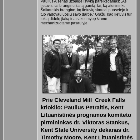
Paulius Alšėnas užbaigė išvyką pareikšdamas: „Aš
lietuvis, tai branginu žalią gamtą, tai, ką ateitininkų
Šalkauskis brangino, ką lietuvių skautai puoselėja ir
tuo vadovaujuosiu savo darbe.” Gražu, kad lietuvis turi
tokią didelę įtaką ir atsako mybę šiame
mechanizuotame pasaulyje.
Prie Cleveland Mill Creek Falls
krioklio: Paulius Petraitis, Kent
Lituanistinės programos komiteto
pirmininkas dr. Viktoras Stankus,
Kent State University dekanas dr.
Timothy Moore, Kent Lituanistinės