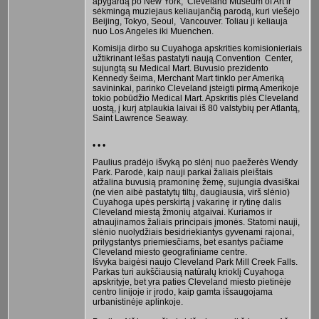
apygardą po New York, Cleveland Museum of Art ir
sėkmingą muziejaus keliaujančią parodą, kuri viešėjo
Beijing, Tokyo, Seoul, Vancouver. Toliau ji keliauja
nuo Los Angeles iki Muenchen.
Komisija dirbo su Cuyahoga apskrities komisionieriais
užtikrinant lėšas pastatyti naują Convention Center,
sujungtą su Medical Mart. Buvusio prezidento
Kennedy šeima, Merchant Mart tinklo per Ameriką
savininkai, parinko Cleveland įsteigti pirmą Amerikoje
tokio pobūdžio Medical Mart. Apskritis plės Cleveland
uostą, į kurį atplaukia laivai iš 80 valstybių per Atlantą,
Saint Lawrence Seaway.
• • •
Paulius pradėjo išvyką po slėnį nuo paežerės Wendy
Park. Parodė, kaip nauji parkai žaliais pleištais
atžalina buvusią pramoninę žemę, sujungia dvasiškai
(ne vien aibė pastatytų tiltų, daugiausia, virš slėnio)
Cuyahoga upės perskirtą į vakarinę ir rytinę dalis
Cleveland miestą žmonių atgaivai. Kuriamos ir
atnaujinamos žaliais principais įmonės. Statomi nauji,
slėnio nuolydžiais besidriekiantys gyvenami rajonai,
prilygstantys priemiesčiams, bet esantys pačiame
Cleveland miesto geografiniame centre.
Išvyka baigėsi naujo Cleveland Park Mill Creek Falls.
Parkas turi aukščiausią natūralų krioklį Cuyahoga
apskrityje, bet yra paties Cleveland miesto pietinėje
centro linijoje ir įrodo, kaip gamta išsaugojama
urbanistinėje aplinkoje.