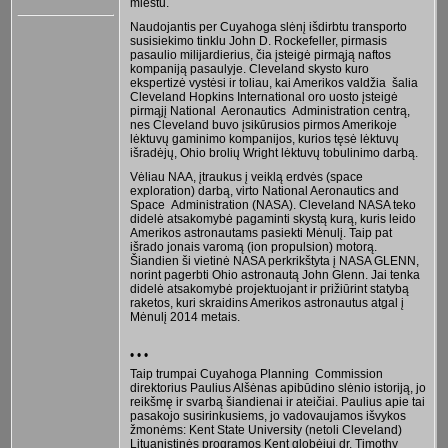
miestu.
Naudojantis per Cuyahoga slėnį išdirbtu transporto
susisiekimo tinklu John D. Rockefeller, pirmasis
pasaulio milijardierius, čia įsteigė pirmąją naftos
kompaniją pasaulyje. Cleveland skysto kuro
ekspertizė vystėsi ir toliau, kai Amerikos valdžia šalia
Cleveland Hopkins International oro uosto įsteigė
pirmąjį National Aeronautics Administration centrą,
nes Cleveland buvo įsikūrusios pirmos Amerikoje
lėktuvų gaminimo kompanijos, kurios tęsė lėktuvų
išradėjų, Ohio brolių Wright lėktuvų tobulinimo darbą.
Vėliau NAA, įtraukus į veiklą erdvės (space
exploration) darbą, virto National Aeronautics and
Space Administration (NASA). Cleveland NASA teko
didelė atsakomybė pagaminti skystą kurą, kuris leido
Amerikos astronautams pasiekti Mėnulį. Taip pat
išrado jonais varomą (ion propulsion) motorą.
Šiandien ši vietinė NASA perkrikštyta į NASA GLENN,
norint pagerbti Ohio astronautą John Glenn. Jai tenka
didelė atsakomybė projektuojant ir prižiūrint statybą
raketos, kuri skraidins Amerikos astronautus atgal į
Mėnulį 2014 metais.
• • •
Taip trumpai Cuyahoga Planning Commission
direktorius Paulius Alšėnas apibūdino slėnio istoriją, jo
reikšmę ir svarbą šiandienai ir ateičiai. Paulius apie tai
pasakojo susirinkusiems, jo vadovaujamos išvykos
žmonėms: Kent State University (netoli Cleveland)
Lituanistinės programos Kent globėjui dr. Timothy