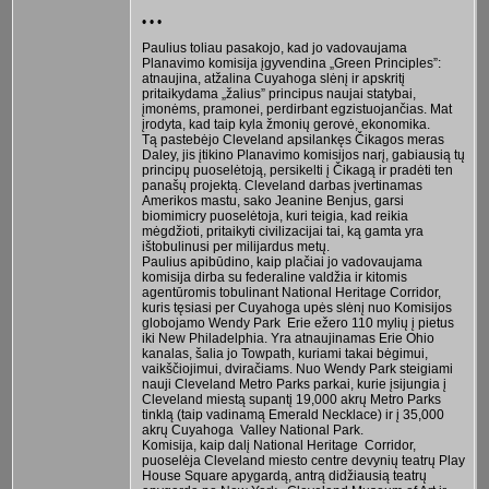
• • •
Paulius toliau pasakojo, kad jo vadovaujama
Planavimo komisija įgyvendina „Green Principles”:
atnaujina, atžalina Cuyahoga slėnį ir apskritį
pritaikydama „žalius” principus naujai statybai,
įmonėms, pramonei, perdirbant egzistuojančias. Mat
įrodyta, kad taip kyla žmonių gerovė, ekonomika.
Tą pastebėjo Cleveland apsilankęs Čikagos meras
Daley, jis įtikino Planavimo komisijos narį, gabiausią tų
principų puoselėtoją, persikelti į Čikagą ir pradėti ten
panašų projektą. Cleveland darbas įvertinamas
Amerikos mastu, sako Jeanine Benjus, garsi
biomimicry puoselėtoja, kuri teigia, kad reikia
mėgdžioti, pritaikyti civilizacijai tai, ką gamta yra
ištobulinusi per milijardus metų.
Paulius apibūdino, kaip plačiai jo vadovaujama
komisija dirba su federaline valdžia ir kitomis
agentūromis tobulinant National Heritage Corridor,
kuris tęsiasi per Cuyahoga upės slėnį nuo Komisijos
globojamo Wendy Park Erie ežero 110 mylių į pietus
iki New Philadelphia. Yra atnaujinamas Erie Ohio
kanalas, šalia jo Towpath, kuriami takai bėgimui,
vaikščiojimui, dviračiams. Nuo Wendy Park steigiami
nauji Cleveland Metro Parks parkai, kurie įsijungia į
Cleveland miestą supantį 19,000 akrų Metro Parks
tinklą (taip vadinamą Emerald Necklace) ir į 35,000
akrų Cuyahoga Valley National Park.
Komisija, kaip dalį National Heritage Corridor,
puoselėja Cleveland miesto centre devynių teatrų Play
House Square apygardą, antrą didžiausią teatrų