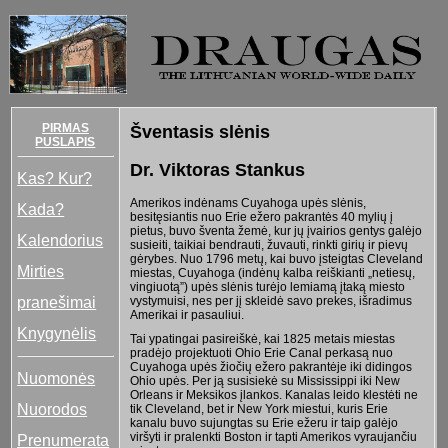
PIRMAS
Šventasis slėnis
PUSLAPIS
Dr. Viktoras Stankus
Kas? Kur?
Amerikos indėnams Cuyahoga upės slėnis,
Kada?
besitęsiantis nuo Erie ežero pakrantės 40 mylių į
pietus, buvo šventa žemė, kur jų įvairios gentys galėjo
Kalendorius
susieiti, taikiai bendrauti, žuvauti, rinkti girių ir pievų
gėrybes. Nuo 1796 metų, kai buvo įsteigtas Cleveland
Mirties
miestas, Cuyahoga (indėnų kalba reiškianti „netiesų,
vingiuotą”) upės slėnis turėjo lemiamą įtaką miesto
pranešimai
vystymuisi, nes per jį skleidė savo prekes, išradimus
Amerikai ir pasauliui.
Knygynėlis
Tai ypatingai pasireiškė, kai 1825 metais miestas
pradėjo projektuoti Ohio Erie Canal perkasą nuo
Cuyahoga upės žiočių ežero pakrantėje iki didingos
Nuomonės
Ohio upės. Per ją susisiekė su Mississippi iki New
Orleans ir Meksikos įlankos. Kanalas leido klestėti ne
Nuorodos
tik Cleveland, bet ir New York miestui, kuris Erie
kanalu buvo sujungtas su Erie ežeru ir taip galėjo
viršyti ir pralenkti Boston ir tapti Amerikos vyraujančiu
Prenumerata