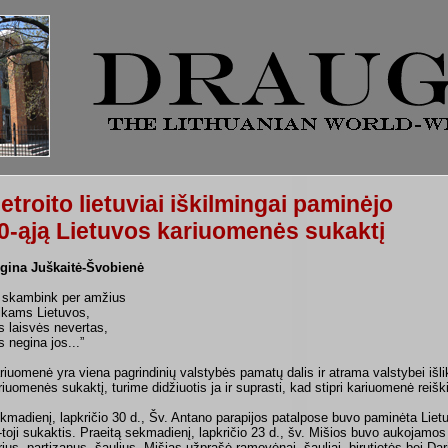
etroito lietuviai iškilmingai paminėjo
0-ąją Lietuvos kariuomenės sukaktį
gina Juškaitė-Švobienė
 skambink per amžius
ikams Lietuvos,
s laisvės nevertas,
s negina jos...”
riuomenė yra viena pagrindinių valstybės pamatų dalis ir atrama valstybei išl
riuomenės sukaktį, turime didžiuotis ja ir suprasti, kad stipri kariuomenė reiški
kmadienį, lapkričio 30 d., Šv. Antano parapijos patalpose buvo paminėta Lie
-toji sukaktis. Praeitą sekmadienį, lapkričio 23 d., šv. Mišios buvo aukojamo
rius, partizanus, šaulius. Mišias užprašė ramovėnai, šauliai, birutietės bei Dar