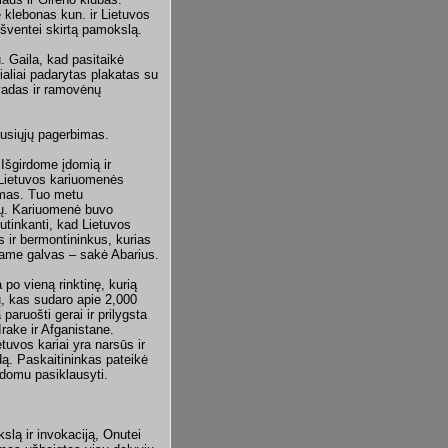
 klebonas kun. ir Lietuvos
 šventei skirtą pamokslą.
. Gaila, kad pasitaikė
aliai padarytas plakatas su
 vadas ir ramovėnų
vusiųjų pagerbimas.
 Išgirdome įdomią ir
i Lietuvos kariuomenės
ymas. Tuo metu
vių. Kariuomenė buvo
sutinkanti, kad Lietuvos
 ir bermontininkus, kurias
iame galvas – sakė Abarius.
po vieną rinktinę, kurią
ų, kas sudaro apie 2,000
paruošti gerai ir prilygsta
rake ir Afganistane.
uvos kariai yra narsūs ir
rdą. Paskaitininkas pateikė
įdomu pasiklausyti.
slą ir invokaciją, Onutei