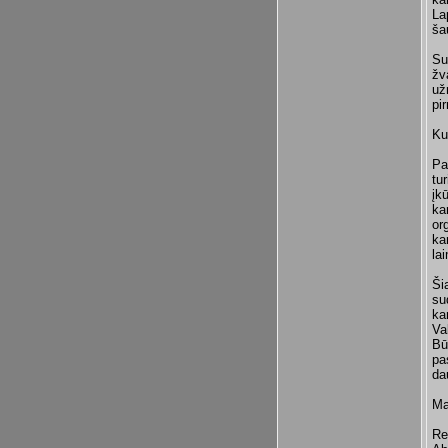
La
ša
Su
žv
už
pi
Ku
Pa
tu
įk
ka
or
ka
la
Ši
su
ka
Va
Bū
pa
da
Ma
Re