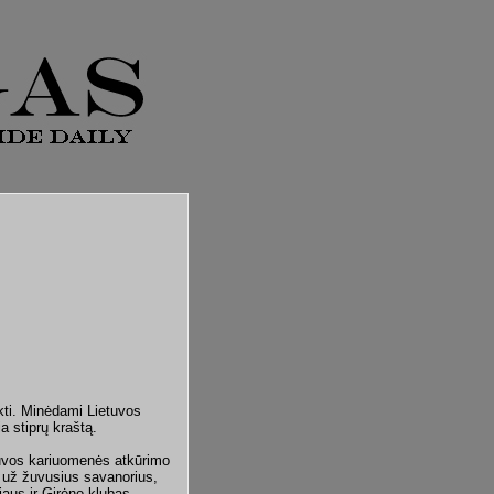
ikti. Minėdami Lietuvos
a stiprų kraštą.
tuvos kariuomenės atkūrimo
s už žuvusius savanorius,
iaus ir Girėno klubas.