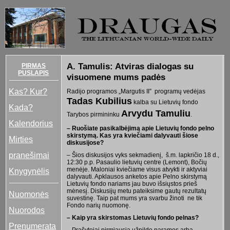
A. Tamulis: Atviras dialogas su
PIRMAS
PUSLAPIS
visuomene mums padės
Kas? Kur?
Radijo programos „Margutis II” programų vedėjas
Tadas Kubilius
kalba su Lietuvių fondo
Kada?
Arvydu Tamuliu
Tarybos pirmininku
.
Kalendorius
– Ruošiate pasikalbėjimą apie Lietuvių fondo pelno
skirstymą. Kas yra kviečiami dalyvauti šiose
Mirties
diskusijose?
pranešimai
– Šios diskusijos vyks sekmadienį, š.m. lapkričio 18 d.,
12:30 p.p. Pasaulio lietuvių centre (Lemont), Bočių
menėje. Maloniai kviečiame visus atvykti ir aktyviai
Knygynėlis
dalyvauti. Apklausos anketos apie Pelno skirstymą
Lietuvių fondo nariams jau buvo išsiųstos prieš
mėnesį. Diskusijų metu pateiksime gautų rezultatų
Nuomonės
suvestinę. Taip pat mums yra svarbu žinoti ne tik
Fondo narių nuomonę.
Nuorodos
– Kaip yra skirstomas Lietuvių fondo pelnas?
Prenumerata
– Prašytojai pirmiausia užpildo paramos arba