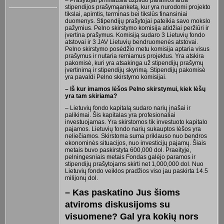
stipendijos prašymąanketą, kur yra nurodomi projekto
tikslai, apimtis, terminas bei tikslūs finansiniai
duomenys. Stipendijų prašytojai pateikia savo mokslo
pažymius. Pelno skirstymo komisija atidžiai peržiūri ir
įvertina prašymus. Komisiją sudaro 3 Lietuvių fondo
atstovai ir 3 JAV Lietuvių bendruomenės atstovai.
Pelno skirstymo posėdžio metu komisija aptaria visus
prašymus ir nutaria remiamus projektus. Yra atskira
pakomisė, kuri yra atsakinga už stipendijų prašymų
įvertinimą ir stipendijų skyrimą. Stipendijų pakomisė
yra pavaldi Pelno skirstymo komisijai.
– Iš kur imamos lėšos Pelno skirstymui, kiek lėšų
yra tam skiriama?
– Lietuvių fondo kapitalą sudaro narių įnašai ir
palikimai. Šis kapitalas yra profesionaliai
investuojamas. Yra skirstomos tik investuoto kapitalo
pajamos. Lietuvių fondo narių sukauptos lėšos yra
neliečiamos. Skirstoma suma priklauso nuo bendros
ekonominės situacijos, nuo investicijų pajamų. Šiais
metais buvo paskirstyta 600,000 dol. Praeityje,
pelningesniais metais Fondas galėjo paramos ir
stipendijų prašytojams skirti net 1,000,000 dol. Nuo
Lietuvių fondo veiklos pradžios viso jau paskirta 14.5
milijonų dol.
– Kas paskatino Jus šioms
atviroms diskusijoms su
visuomene? Gal yra kokių nors