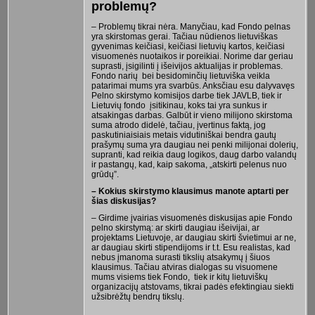
problemų?
– Problemų tikrai nėra. Manyčiau, kad Fondo pelnas
yra skirstomas gerai. Tačiau nūdienos lietuviškas
gyvenimas keičiasi, keičiasi lietuvių kartos, keičiasi
visuomenės nuotaikos ir poreikiai. Norime dar geriau
suprasti, įsigilinti į išeivijos aktualijas ir problemas.
Fondo narių bei besidominčių lietuviška veikla
patarimai mums yra svarbūs. Anksčiau esu dalyvavęs
Pelno skirstymo komisijos darbe tiek JAVLB, tiek ir
Lietuvių fondo įsitikinau, koks tai yra sunkus ir
atsakingas darbas. Galbūt ir vieno milijono skirstoma
suma atrodo didelė, tačiau, įvertinus faktą, jog
paskutiniaisiais metais vidutiniškai bendra gautų
prašymų suma yra daugiau nei penki milijonai dolerių,
supranti, kad reikia daug logikos, daug darbo valandų
ir pastangų, kad, kaip sakoma, „atskirti pelenus nuo
grūdų”.
– Kokius skirstymo klausimus manote aptarti per
šias diskusijas?
– Girdime įvairias visuomenės diskusijas apie Fondo
pelno skirstymą: ar skirti daugiau išeivijai, ar
projektams Lietuvoje, ar daugiau skirti švietimui ar ne,
ar daugiau skirti stipendijoms ir t.t. Esu realistas, kad
nebus įmanoma surasti tikslių atsakymų į šiuos
klausimus. Tačiau atviras dialogas su visuomene
mums visiems tiek Fondo, tiek ir kitų lietuviškų
organizacijų atstovams, tikrai padės efektingiau siekti
užsibrėžtų bendrų tikslų.