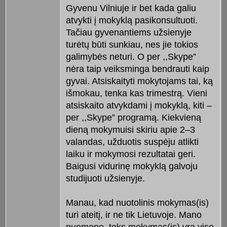
Gyvenu Vilniuje ir bet kada galiu
atvykti į mokyklą pasikonsultuoti.
Tačiau gyvenantiems užsienyje
turėtų būti sunkiau, nes jie tokios
galimybės neturi. O per ,,Skype”
nėra taip veiksminga bendrauti kaip
gyvai. Atsiskaityti mokytojams tai, ką
išmokau, tenka kas trimestrą. Vieni
atsiskaito atvykdami į mokyklą, kiti –
per ,,Skype” programą. Kiekvieną
dieną mokymuisi skiriu apie 2–3
valandas, užduotis suspėju atlikti
laiku ir mokymosi rezultatai geri.
Baigusi vidurinę mokyklą galvoju
studijuoti užsienyje.
Manau, kad nuotolinis mokymas(is)
turi ateitį, ir ne tik Lietuvoje. Mano
nuomone, toks mokymas(is) yra viso