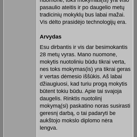
pasaulio ateitis ir po daugelio metų
tradicinių mokyklų bus labai mažai.
Vis dėlto prasidėjo technologijų era.
Arvydas
Esu dirbantis ir vis dar besimokantis
28 metų vyras. Mano nuomone,
mokytis nuotoliniu būdu tikrai verta,
nes toks mokymas(is) yra tikrai geras
ir vertas dėmesio iššūkis. Aš labai
džiaugiuosi, kad turiu progą mokytis
būtent tokiu būdu. Apie tai svajoja
daugelis. Rinktis nuotolinį
mokymą(si) paskatino noras susirasti
geresnį darbą, o tai padaryti be
aukštojo mokslo diplomo nėra
lengva.