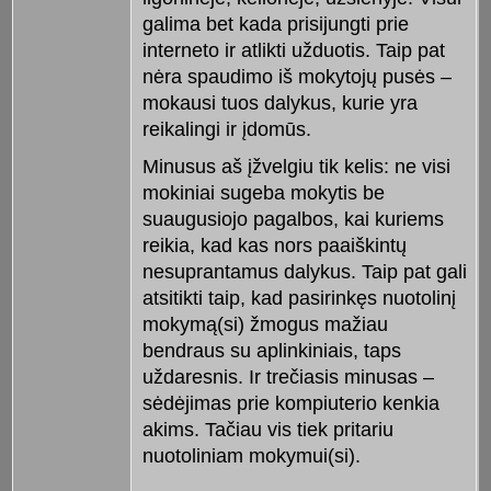
galima bet kada prisijungti prie
interneto ir atlikti užduotis. Taip pat
nėra spaudimo iš mokytojų pusės –
mokausi tuos dalykus, kurie yra
reikalingi ir įdomūs.
Minusus aš įžvelgiu tik kelis: ne visi
mokiniai sugeba mokytis be
suaugusiojo pagalbos, kai kuriems
reikia, kad kas nors paaiškintų
nesuprantamus dalykus. Taip pat gali
atsitikti taip, kad pasirinkęs nuotolinį
mokymą(si) žmogus mažiau
bendraus su aplinkiniais, taps
uždaresnis. Ir trečiasis minusas –
sėdėjimas prie kompiuterio kenkia
akims. Tačiau vis tiek pritariu
nuotoliniam mokymui(si).