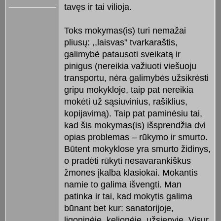
tavęs ir tai vilioja.
Toks mokymas(is) turi nemažai
pliusų: ,,laisvas” tvarkaraštis,
galimybė patausoti sveikatą ir
pinigus (nereikia važiuoti viešuoju
transportu, nėra galimybės užsikrėsti
gripu mokykloje, taip pat nereikia
mokėti už sąsiuvinius, rašiklius,
kopijavimą). Taip pat paminėsiu tai,
kad šis mokymas(is) išsprendžia dvi
opias problemas – rūkymo ir smurto.
Būtent mokyklose yra smurto židinys,
o pradėti rūkyti nesavarankiškus
žmones įkalba klasiokai. Mokantis
namie to galima išvengti. Man
patinka ir tai, kad mokytis galima
būnant bet kur: sanatorijoje,
ligoninėje, kelionėje, užsienyje. Visur