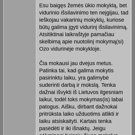
Esu baigęs žemės ūkio mokyklą, bet
vidurinio išsilavinimo ten neįgijau, tad
ieškojau vakarinių mokyklų, kuriose
būtų galima įgyti vidurinį išsilavinimą.
Atsitiktinai laikraštyje pamačiau
skelbimą apie nuotolinį mokymą(si)
Ozo vidurinėje mokykloje.
Čia mokausi jau dvejus metus.
Patinka tai, kad galima mokytis
pasirinktu laiku, yra galimybė
suderinti darbą ir mokslą. Tenka
dažnai išvykti iš Lietuvos ilgesniam
laikui, todėl toks mokymas(is) labai
patogus. Aišku, dirbant dažnokai
pritrūksta laiko užduotims atlikti ir
laiku atsiskaityti. Kartais tenka
pasėdėti ir iki išnaktų. Jeigu