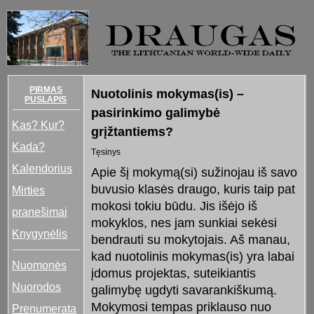
PIRMAS
Nuotolinis mokymas(is) –
PUSLAPIS
pasirinkimo galimybė
Kas? Kur?
grįžtantiems?
Kada?
Tęsinys
Kalendorius
Apie šį mokymą(si) sužinojau iš savo
buvusio klasės draugo, kuris taip pat
Mirties
mokosi tokiu būdu. Jis išėjo iš
pranešimai
mokyklos, nes jam sunkiai sekėsi
Knygynėlis
bendrauti su mokytojais. Aš manau,
kad nuotolinis mokymas(is) yra labai
Nuomonės
įdomus projektas, suteikiantis
Nuorodos
galimybę ugdyti savarankiškumą.
Mokymosi tempas priklauso nuo
Prenumerata