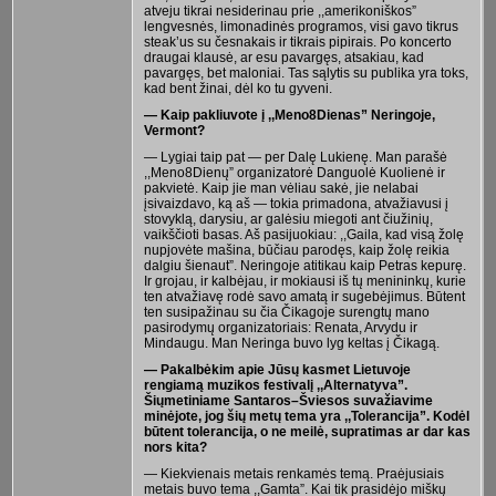
atveju tikrai nesiderinau prie ,,amerikoniškos”
lengvesnės, limonadinės programos, visi gavo tikrus
steak’us su česnakais ir tikrais pipirais. Po koncerto
draugai klausė, ar esu pavargęs, atsakiau, kad
pavargęs, bet maloniai. Tas sąlytis su publika yra toks,
kad bent žinai, dėl ko tu gyveni.
— Kaip pakliuvote į ,,Meno8Dienas” Neringoje,
Vermont?
— Lygiai taip pat — per Dalę Lukienę. Man parašė
,,Meno8Dienų” organizatorė Danguolė Kuolienė ir
pakvietė. Kaip jie man vėliau sakė, jie nelabai
įsivaizdavo, ką aš — tokia primadona, atvažiavusi į
stovyklą, darysiu, ar galėsiu miegoti ant čiužinių,
vaikščioti basas. Aš pasijuokiau: ,,Gaila, kad visą žolę
nupjovėte mašina, būčiau parodęs, kaip žolę reikia
dalgiu šienaut”. Neringoje atitikau kaip Petras kepurę.
Ir grojau, ir kalbėjau, ir mokiausi iš tų menininkų, kurie
ten atvažiavę rodė savo amatą ir sugebėjimus. Būtent
ten susipažinau su čia Čikagoje surengtų mano
pasirodymų organizatoriais: Renata, Arvydu ir
Mindaugu. Man Neringa buvo lyg keltas į Čikagą.
— Pakalbėkim apie Jūsų kasmet Lietuvoje
rengiamą muzikos festivalį ,,Alternatyva”.
Šiųmetiniame Santaros–Šviesos suvažiavime
minėjote, jog šių metų tema yra ,,Tolerancija”. Kodėl
būtent tolerancija, o ne meilė, supratimas ar dar kas
nors kita?
— Kiekvienais metais renkamės temą. Praėjusiais
metais buvo tema ,,Gamta”. Kai tik prasidėjo miškų