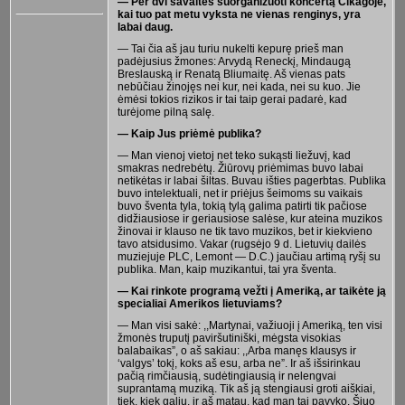
— Per dvi savaites suorganizuoti koncertą Čikagoje,
kai tuo pat metu vyksta ne vienas renginys, yra
labai daug.
— Tai čia aš jau turiu nukelti kepurę prieš man
padėjusius žmones: Arvydą Reneckį, Mindaugą
Breslauską ir Renatą Bliumaitę. Aš vienas pats
nebūčiau žinojęs nei kur, nei kada, nei su kuo. Jie
ėmėsi tokios rizikos ir tai taip gerai padarė, kad
turėjome pilną salę.
— Kaip Jus priėmė publika?
— Man vienoj vietoj net teko sukąsti liežuvį, kad
smakras nedrebėtų. Žiūrovų priėmimas buvo labai
netikėtas ir labai šiltas. Buvau išties pagerbtas. Publika
buvo intelektuali, net ir priėjus šeimoms su vaikais
buvo šventa tyla, tokią tylą galima patirti tik pačiose
didžiausiose ir geriausiose salėse, kur ateina muzikos
žinovai ir klauso ne tik tavo muzikos, bet ir kiekvieno
tavo atsidusimo. Vakar (rugsėjo 9 d. Lietuvių dailės
muziejuje PLC, Lemont — D.C.) jaučiau artimą ryšį su
publika. Man, kaip muzikantui, tai yra šventa.
— Kai rinkote programą vežti į Ameriką, ar taikėte ją
specialiai Amerikos lietuviams?
— Man visi sakė: ,,Martynai, važiuoji į Ameriką, ten visi
žmonės truputį paviršutiniški, mėgsta visokias
balabaikas”, o aš sakiau: ,,Arba manęs klausys ir
‘valgys’ tokį, koks aš esu, arba ne”. Ir aš išsirinkau
pačią rimčiausią, sudėtingiausią ir nelengvai
suprantamą muziką. Tik aš ją stengiausi groti aiškiai,
tiek, kiek galiu, ir aš matau, kad man tai pavyko. Šiuo