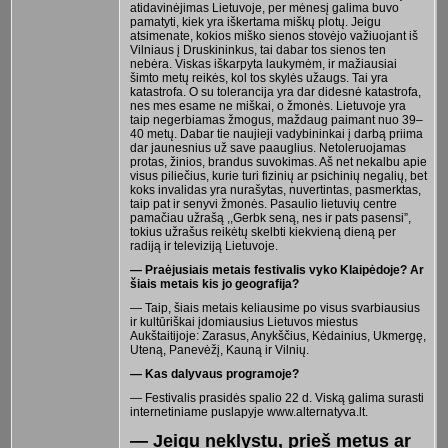
atidavinėjimas Lietuvoje, per mėnesį galima buvo
pamatyti, kiek yra iškertama miškų plotų. Jeigu
atsimenate, kokios miško sienos stovėjo važiuojant iš
Vilniaus į Druskininkus, tai dabar tos sienos ten
nebėra. Viskas iškarpyta laukymėm, ir mažiausiai
šimto metų reikės, kol tos skylės užaugs. Tai yra
katastrofa. O su tolerancija yra dar didesnė katastrofa,
nes mes esame ne miškai, o žmonės. Lietuvoje yra
taip negerbiamas žmogus, maždaug paimant nuo 39–
40 metų. Dabar tie naujieji vadybininkai į darbą priima
dar jaunesnius už save paauglius. Netoleruojamas
protas, žinios, brandus suvokimas. Aš net nekalbu apie
visus piliečius, kurie turi fizinių ar psichinių negalių, bet
koks invalidas yra nurašytas, nuvertintas, pasmerktas,
taip pat ir senyvi žmonės. Pasaulio lietuvių centre
pamačiau užrašą ,,Gerbk seną, nes ir pats pasensi”,
tokius užrašus reikėtų skelbti kiekvieną dieną per
radiją ir televiziją Lietuvoje.
— Praėjusiais metais festivalis vyko Klaipėdoje? Ar
šiais metais kis jo geografija?
— Taip, šiais metais keliausime po visus svarbiausius
ir kultūriškai įdomiausius Lietuvos miestus
Aukštaitijoje: Zarasus, Anykščius, Kėdainius, Ukmergę,
Uteną, Panevėžį, Kauną ir Vilnių.
— Kas dalyvaus programoje?
— Festivalis prasidės spalio 22 d. Viską galima surasti
internetiniame puslapyje www.alternatyva.lt.
— Jeigu neklystu, prieš metus ar