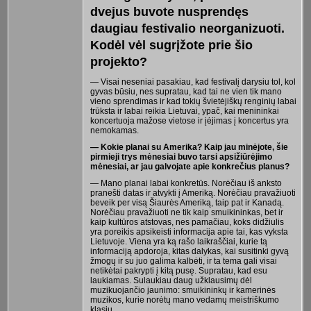
dvejus buvote nusprendęs
daugiau festivalio neorganizuoti.
Kodėl vėl sugrįžote prie šio
projekto?
— Visai neseniai pasakiau, kad festivalį darysiu tol, kol
gyvas būsiu, nes supratau, kad tai ne vien tik mano
vieno sprendimas ir kad tokių švietėjiškų renginių labai
trūksta ir labai reikia Lietuvai, ypač, kai menininkai
koncertuoja mažose vietose ir įėjimas į koncertus yra
nemokamas.
— Kokie planai su Amerika? Kaip jau minėjote, šie
pirmieji trys mėnesiai buvo tarsi apsižiūrėjimo
mėnesiai, ar jau galvojate apie konkrečius planus?
— Mano planai labai konkretūs. Norėčiau iš anksto
pranešti datas ir atvykti į Ameriką. Norėčiau pravažiuoti
beveik per visą Šiaurės Ameriką, taip pat ir Kanadą.
Norėčiau pravažiuoti ne tik kaip smuikininkas, bet ir
kaip kultūros atstovas, nes pamačiau, koks didžiulis
yra poreikis apsikeisti informacija apie tai, kas vyksta
Lietuvoje. Viena yra ką rašo laikraščiai, kurie tą
informaciją apdoroja, kitas dalykas, kai susitinki gyvą
žmogų ir su juo galima kalbėti, ir ta tema gali visai
netikėtai pakrypti į kitą pusę. Supratau, kad esu
laukiamas. Sulaukiau daug užklausimų dėl
muzikuojančio jaunimo: smuikininkų ir kamerinės
muzikos, kurie norėtų mano vedamų meistriškumo
klasių.