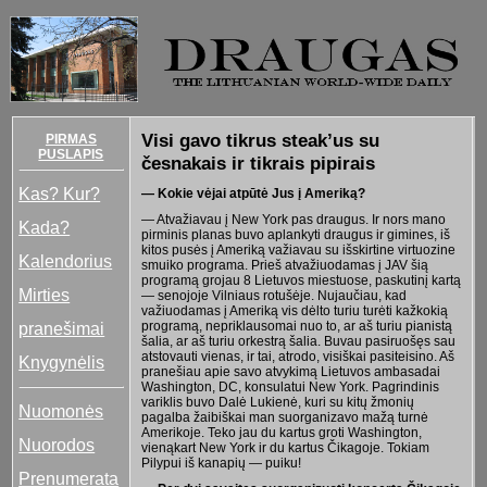
Visi gavo tikrus steak’us su
PIRMAS
PUSLAPIS
česnakais ir tikrais pipirais
Kas? Kur?
— Kokie vėjai atpūtė Jus į Ameriką?
— Atvažiavau į New York pas draugus. Ir nors mano
Kada?
pirminis planas buvo aplankyti draugus ir gimines, iš
kitos pusės į Ameriką važiavau su išskirtine virtuozine
Kalendorius
smuiko programa. Prieš atvažiuodamas į JAV šią
programą grojau 8 Lietuvos miestuose, paskutinį kartą
Mirties
— senojoje Vilniaus rotušėje. Nujaučiau, kad
važiuodamas į Ameriką vis dėlto turiu turėti kažkokią
pranešimai
programą, nepriklausomai nuo to, ar aš turiu pianistą
šalia, ar aš turiu orkestrą šalia. Buvau pasiruošęs sau
atstovauti vienas, ir tai, atrodo, visiškai pasiteisino. Aš
Knygynėlis
pranešiau apie savo atvykimą Lietuvos ambasadai
Washington, DC, konsulatui New York. Pagrindinis
variklis buvo Dalė Lukienė, kuri su kitų žmonių
Nuomonės
pagalba žaibiškai man suorganizavo mažą turnė
Amerikoje. Teko jau du kartus groti Washington,
Nuorodos
vienąkart New York ir du kartus Čikagoje. Tokiam
Pilypui iš kanapių — puiku!
Prenumerata