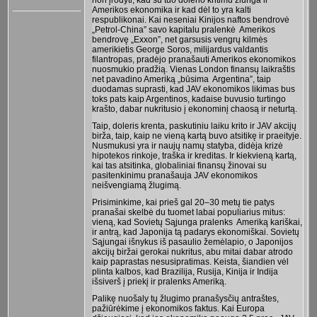
nori įrodyti, kad su tuo dolerio kritimu žlunga ir
Amerikos ekonomika ir kad dėl to yra kalti
respublikonai. Kai neseniai Kinijos naftos bendrovė
„Petrol-China” savo kapitalu pralenkė Amerikos
bendrovę „Exxon”, net garsusis vengrų kilmės
amerikietis George Soros, milijardus valdantis
filantropas, pradėjo pranašauti Amerikos ekonomikos
nuosmukio pradžią. Vienas London finansų laikraštis
net pavadino Ameriką „būsima Argentina”, taip
duodamas suprasti, kad JAV ekonomikos likimas bus
toks pats kaip Argentinos, kadaise buvusio turtingo
krašto, dabar nukritusio į ekonominį chaosą ir neturtą.
Taip, doleris krenta, paskutiniu laiku krito ir JAV akcijų
birža, taip, kaip ne vieną kartą buvo atsitikę ir praeityje.
Nusmukusi yra ir naujų namų statyba, didėja krizė
hipotekos rinkoje, traška ir kreditas. Ir kiekvieną kartą,
kai tas atsitinka, globaliniai finansų žinovai su
pasitenkinimu pranašauja JAV ekonomikos
neišvengiamą žlugimą.
Prisiminkime, kai prieš gal 20–30 metų tie patys
pranašai skelbė du tuomet labai populiarius mitus:
vieną, kad Sovietų Sąjunga pralenks Ameriką kariškai,
ir antrą, kad Japonija tą padarys ekonomiškai. Sovietų
Sąjungai išnykus iš pasaulio žemėlapio, o Japonijos
akcijų biržai gerokai nukritus, abu mitai dabar atrodo
kaip paprastas nesusipratimas. Keista, šiandien vėl
plinta kalbos, kad Brazilija, Rusija, Kinija ir Indija
išsiverš į priekį ir pralenks Ameriką.
Palikę nuošaly tų žlugimo pranašysčių antraštes,
pažiūrėkime į ekonomikos faktus. Kai Europa