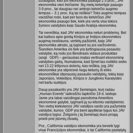
džiaugiasi, kad jos ekonomika paauga 2.5 proc., JAV
ekonomika vien trečiame šių metų ketvirtyje paaugo
3.9 proc., tai daugiau nei antrojo ketvirčio augimo
tempas – 3.1 proc. Ką tai reiškia? Toks augimo tempas
vaizdžiai rodo, kad per tuos du ketvirčius JAV
ekonomika paaugo tiek, kiek yra verta visa tokios
žymios valstybės kaip Saudo Arabija ekonomika.
Tai nereiškia, kad JAV ekonomika neturi problemų. Bet
kai kalbos apie greitą Kinijos ar Indijos ekonomikos
augimą nesiliauna, vertėtų pažiūrėti, kaip JAV
ekonomika atrodo, ją lyginant su jos varžovėmis.
Šiandien Amerika vis tiek yra turtingiausia pasaulio
valstybė, ką rodo jos Bendrasis vidaus produktas
(angl. GDP) – geriausias matas vertinant ekonominę
valstybės galią. Numatoma, kad šįmet tas rodiklis sieks
net 13.22 trilijonus dolerių, kas reiškia, jog JAV
ekonomika yra stipresnė negu keturių iš eilės
ekonomiškai stipriausių pasaulio valstybių, tokių kaip
Japonijos, Vokietijos, Kinijos ir Jungtinės Karalystės
net kartu sudėjus.
Daug pasakantis yra JAV žemėlapis, kurį radau
„Human Events” laikraščio lapkričio 19 d. laidoje.
Jame yra labai vaizdingai parodoma Amerikos
ekonominė galybė, lyginant ją su kitomis valstybėmis.
Ten vietoj kiekvienos JAV valstijos vardo yra pažymėta
valstybė, kurios GDP yra bent apytikriai lygus tos JAV
valstijos lygiui. Žvilgsnis į tą žemėlapį duos progą
prieiti prie įdomių išvadų.
Pvz., California valstijos ekonomika yra beveik lygi
visai Prancūzijos ekonomikai, ir tai California pastatytų