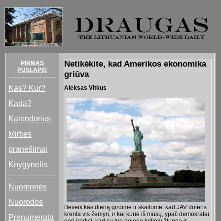
Netikėkite, kad Amerikos ekonomika
PIRMAS
PUSLAPIS
griūva
Kas? Kur?
Aleksas Vitkus
Kada?
Kalendorius
Mirties
pranešimai
Knygynėlis
Nuomonės
Nuorodos
Beveik kas dieną girdime ir skaitome, kad JAV doleris
krenta vis žemyn, ir kai kurie iš mūsų, ypač demokratai,
Prenumerata