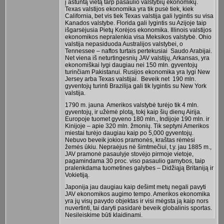
į aštuntą vietą tarp pasaulio valstybių ekonomikų.
Texas valstijos ekonomika yra tik pusė tiek, kiek
California, bet vis tiek Texas valstija gali lygintis su visa
Kanados valstybe. Florida gali lygintis su Azijoje taip
išgarsėjusia Pietų Korėjos ekonomika. Illinois valstijos
ekonomikos nepralenkia visa Meksikos valstybė. Ohio
valstija nepasiduoda Australijos valstybei, o
Tennessee – naftos turtais pertekusiai Saudo Arabijai.
Net viena iš neturtingesnių JAV valstijų, Arkansas, yra
ekonomiškai lygi daugiau nei 150 mln. gyventojų
turinčiam Pakistanui. Rusijos ekonomika yra lygi New
Jersey arba Texas valstijai. Beveik net 190 mln.
gyventojų turinti Brazilija gali tik lygintis su New York
valstija.
1790 m. jauna Amerikos valstybė turėjo tik 4 mln.
gyventojų, ir užėmė plotą, tokį kaip šių dienų Airija.
Europoje tuomet gyveno 180 mln., Indijoje 190 mln. ir
Kinijoje – apie 320 mln. žmonių. Tik septyni Amerikos
miestai turėjo daugiau kaip po 5,000 gyventojų.
Nebuvo beveik jokios pramonės, kraštas rėmėsi
žemės ūkiu. Nepraėjus nė šimtmečiui, t.y. jau 1885 m.,
JAV pramonė pasaulyje stovėjo pirmoje vietoje,
pagamindama 30 proc. viso pasaulio gamybos, taip
pralenkdama tuometines galybes – Didžiąją Britaniją ir
Vokietiją.
Japonija jau daugiau kaip dešimt metų negali pavyti
JAV ekonomikos augimo tempo. Amerikos ekonomika
yra jų visų pavydo objektas ir visi mėgsta ją kaip nors
nuvertinti, tai daryti pasidarė beveik globalinis sportas.
Nesileiskime būti klaidinami.