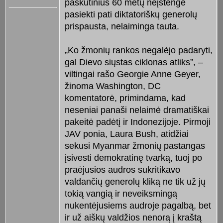
paskutinius 60 metų neįstengė
pasiekti pati diktatoriškų generolų
prispausta, nelaiminga tauta.
„Ko žmonių rankos negalėjo padaryti,
gal Dievo siųstas ciklonas atliks”, –
viltingai rašo Georgie Anne Geyer,
žinoma Washington, DC
komentatorė, primindama, kad
neseniai panaši nelaimė dramatiškai
pakeitė padėtį ir Indonezijoje. Pirmoji
JAV ponia, Laura Bush, atidžiai
sekusi Myanmar žmonių pastangas
įsivesti demokratinę tvarką, tuoj po
praėjusios audros sukritikavo
valdančių generolų kliką ne tik už jų
tokią vangią ir neveiksmingą
nukentėjusiems audroje pagalbą, bet
ir už aiškų valdžios nenorą į kraštą