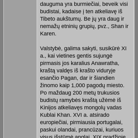
dauguma yra burmiečiai, beveik visi
budistai, kadaise į ten atkeliavę iš
Tibeto aukštumų. Be jų yra daug ir
nemažų etninių grupių, pvz., Shan ir
Karen.
Valstybė, galima sakyti, susikūrė XI
a., kai vietines gentis sujungė
pirmasis jos karalius Anawratha,
kraštą valdęs iš krašto viduryje
esančio Pagan, dar ir šiandien
žinomo kaip 1,000 pagodų miesto.
Po maždaug 200 metų trukusios
budistų ramybės kraštą užėmė iš
Kinijos atkeliavęs mongolų vadas
Kublai Khan. XVI a. atsirado
europiečiai, pirmiausia portugalai,
paskui olandai, prancūzai, kuriuos
visus išstūmė anglai, XIX pradžioje