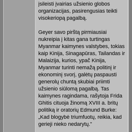
įsileisti įvairias užsienio globos
organizacijas, pasirengusias teikti
visokeriopą pagalbą.
Geyer savo pirštą pirmiausiai
nukreipia į kitas gana turtingas
Myanmar kaimynes valstybes, tokias
kaip Kinija, Sinagapūras, Tailandas ir
Malaizija, kurios, ypač Kinija,
Myanmar turinti nemažą politinį ir
ekonominį svorį, galėtų paspausti
generolų chuntą skubiai priimti
užsienio siūlomą pagalbą. Tas
kaimynes ragindama, rašytoja Frida
Ghitis cituoja žinomą XVIII a. britų
politiką ir oratorių Edmund Burke:
„Kad blogybė triumfuotų, reikia, kad
gerieji nieko nedarytų.”