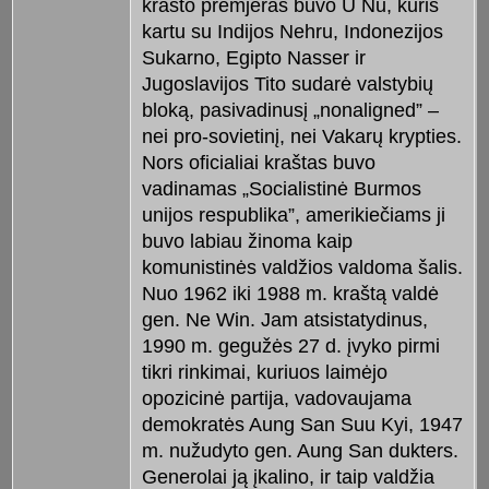
krašto premjeras buvo U Nu, kuris
kartu su Indijos Nehru, Indonezijos
Sukarno, Egipto Nasser ir
Jugoslavijos Tito sudarė valstybių
bloką, pasivadinusį „nonaligned” –
nei pro-sovietinį, nei Vakarų krypties.
Nors oficialiai kraštas buvo
vadinamas „Socialistinė Burmos
unijos respublika”, amerikiečiams ji
buvo labiau žinoma kaip
komunistinės valdžios valdoma šalis.
Nuo 1962 iki 1988 m. kraštą valdė
gen. Ne Win. Jam atsistatydinus,
1990 m. gegužės 27 d. įvyko pirmi
tikri rinkimai, kuriuos laimėjo
opozicinė partija, vadovaujama
demokratės Aung San Suu Kyi, 1947
m. nužudyto gen. Aung San dukters.
Generolai ją įkalino, ir taip valdžia