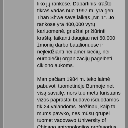
liko jų rankose. Dabartinis krašto
tikras vadas nuo 1997 m. yra gen.
Than Shwe save laikąs „Nr. 1”. Jo
rankose yra 400,000 vyrų
kariuomenė, griežtai prižiūrinti
kraštą, laikanti daugiau nei 60,000
žmonių darbo batalionuose ir
neįleidžianti nei amerikiečių, nei
europiečių organizacijų pagelbėti
ciklono aukoms.
Man pačiam 1984 m. teko laimė
pabuvoti tuometinėje Burmoje net
visą savaitę, nors tuo metu turistams
vizos paprastai būdavo išduodamos
tik 24 valandoms. Nežinau, kaip tai
mums pavyko, nes mūsų grupei
tuomet vadovavo University of
Chicago antropologijos profesorius