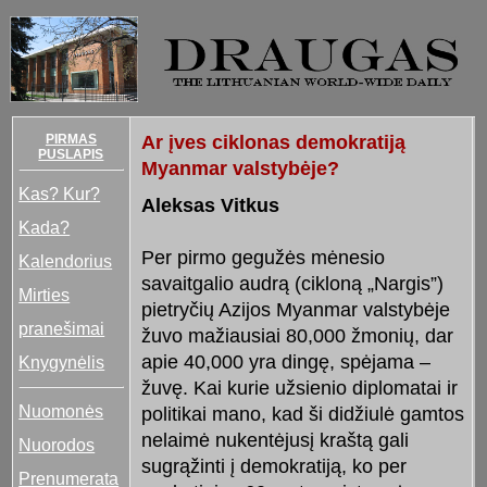
PIRMAS
Ar įves ciklonas demokratiją
PUSLAPIS
Myanmar valstybėje?
Kas? Kur?
Aleksas Vitkus
Kada?
Per pirmo gegužės mėnesio
Kalendorius
savaitgalio audrą (cikloną „Nargis”)
Mirties
pietryčių Azijos Myanmar valstybėje
pranešimai
žuvo mažiausiai 80,000 žmonių, dar
apie 40,000 yra dingę, spėjama –
Knygynėlis
žuvę. Kai kurie užsienio diplomatai ir
Nuomonės
politikai mano, kad ši didžiulė gamtos
nelaimė nukentėjusį kraštą gali
Nuorodos
sugrąžinti į demokratiją, ko per
Prenumerata