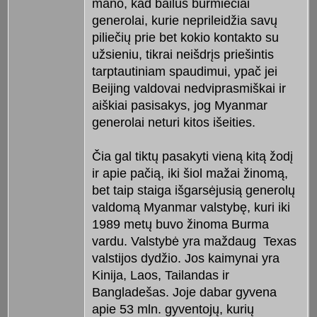
mano, kad bailūs burmiečiai
generolai, kurie neprileidžia savų
piliečių prie bet kokio kontakto su
užsieniu, tikrai neišdrįs priešintis
tarptautiniam spaudimui, ypač jei
Beijing valdovai nedviprasmiškai ir
aiškiai pasisakys, jog Myanmar
generolai neturi kitos išeities.
Čia gal tiktų pasakyti vieną kitą žodį
ir apie pačią, iki šiol mažai žinomą,
bet taip staiga išgarsėjusią generolų
valdomą Myanmar valstybę, kuri iki
1989 metų buvo žinoma Burma
vardu. Valstybė yra maždaug Texas
valstijos dydžio. Jos kaimynai yra
Kinija, Laos, Tailandas ir
Bangladešas. Joje dabar gyvena
apie 53 mln. gyventojų, kurių