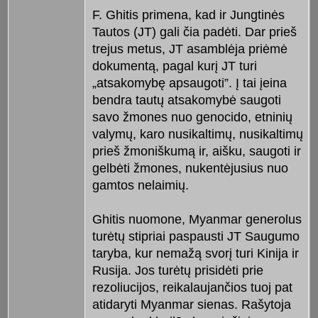
F. Ghitis primena, kad ir Jungtinės
Tautos (JT) gali čia padėti. Dar prieš
trejus metus, JT asamblėja priėmė
dokumentą, pagal kurį JT turi
„atsakomybę apsaugoti”. Į tai įeina
bendra tautų atsakomybė saugoti
savo žmones nuo genocido, etninių
valymų, karo nusikaltimų, nusikaltimų
prieš žmoniškumą ir, aišku, saugoti ir
gelbėti žmones, nukentėjusius nuo
gamtos nelaimių.
Ghitis nuomone, Myanmar generolus
turėtų stipriai paspausti JT Saugumo
taryba, kur nemažą svorį turi Kinija ir
Rusija. Jos turėtų prisidėti prie
rezoliucijos, reikalaujančios tuoj pat
atidaryti Myanmar sienas. Rašytoja