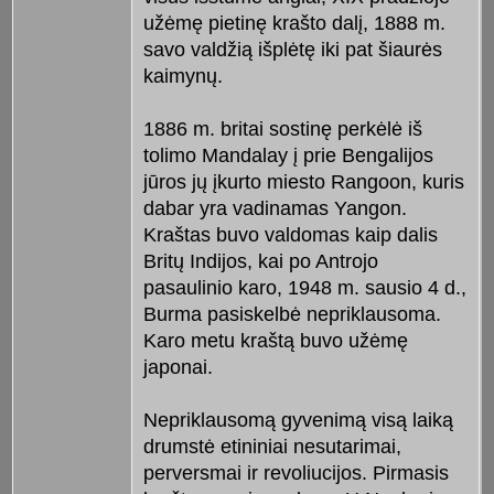
užėmę pietinę krašto dalį, 1888 m.
savo valdžią išplėtę iki pat šiaurės
kaimynų.
1886 m. britai sostinę perkėlė iš
tolimo Mandalay į prie Bengalijos
jūros jų įkurto miesto Rangoon, kuris
dabar yra vadinamas Yangon.
Kraštas buvo valdomas kaip dalis
Britų Indijos, kai po Antrojo
pasaulinio karo, 1948 m. sausio 4 d.,
Burma pasiskelbė nepriklausoma.
Karo metu kraštą buvo užėmę
japonai.
Nepriklausomą gyvenimą visą laiką
drumstė etininiai nesutarimai,
perversmai ir revoliucijos. Pirmasis