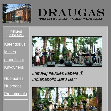
PIRMAS
PUSLAPIS
Kalendorius
Mirties
pranešimai
Knygynėlis
Lietuvių liaudies kapela iš
Nuomonės
Indianapolio „Biru Bar”.
Nuorodos
Prenumerata