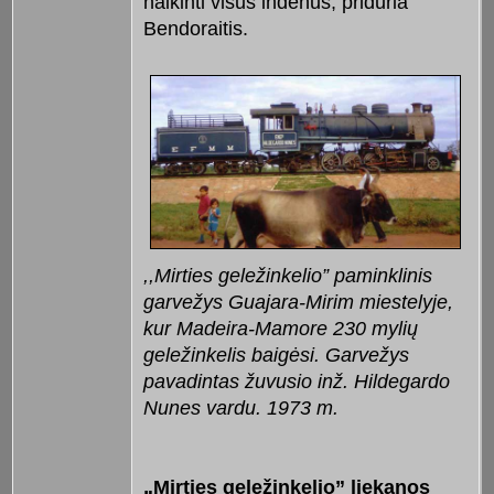
naikinti visus indėnus, priduria
Bendoraitis.
,,Mirties geležinkelio” paminklinis
garvežys Guajara-Mirim miestelyje,
kur Madeira-Mamore 230 mylių
geležinkelis baigėsi. Garvežys
pavadintas žuvusio inž. Hildegardo
Nunes vardu. 1973 m.
„Mirties geležinkelio” liekanos