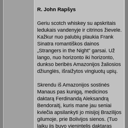
R. John Rapšys
Geriu scotch whiskey su apskritais
ledukais vandenyje ir citrinos žievele.
Kažkur nuo palubių plaukia Frank
Sinatra romantiškos dainos
„Strangers in the Night” garsai. Už
lango, nuo horizonto iki horizonto,
dunkso beribės Amazonijos žaliosios
džiunglės, išraižytos vingiuotų upių.
Skrendu iš Amazonijos sostinės
Manaus pas kunigą, medicinos
daktarą Ferdinandą Aleksandrą
Bendoraitį, kuris mane jau seniai
kviečia apsilankyti jo misijoj Brazilijos
gilumoje, prie Bolivijos sienos. (Tuo
laiku jis buvo vienintelis daktaras