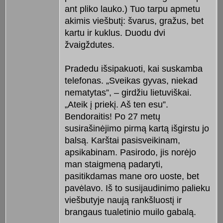
ant pliko lauko.) Tuo tarpu apmetu
akimis viešbutį: švarus, gražus, bet
kartu ir kuklus. Duodu dvi
žvaigždutes.
Pradedu išsipakuoti, kai suskamba
telefonas. „Sveikas gyvas, niekad
nematytas”, – girdžiu lietuviškai.
„Ateik į priekį. Aš ten esu”.
Bendoraitis! Po 27 metų
susirašinėjimo pirmą kartą išgirstu jo
balsą. Karštai pasisveikinam,
apsikabinam. Pasirodo, jis norėjo
man staigmeną padaryti,
pasitikdamas mane oro uoste, bet
pavėlavo. Iš to susijaudinimo palieku
viešbutyje naują rankšluostį ir
brangaus tualetinio muilo gabalą.