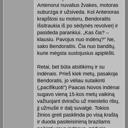
Antenorui nuvalius žvakes, motoras
suburzga ir užsiveda. Kol Antenoras
krapštosi su motoru, Bendoraitis
išsitraukia iš po sėdynės revolverį ir
pasideda parankiui. „Kas čia? –
klausiu. Pavojus nuo indėnų?” Ne,
sako Bendoraitis. Čia nuo banditų,
kurie mėgsta sustojusius apiplėšti.
Retai, bet būta atsitikimų ir su
indėnais. Prieš kiek metų, pasakoja
Bendoratis, jo vėliau sutaikinti
(„pacifikuoti”) Paacas Novos indėnai
sugavo vieną 15-kos metų vaikiną
važiuojant dviračiu už miestelio ribų,
jį užmušė ir dalį suvalgė. Tokios
žinios greit pasklinda po visą kraštą
ir duoda pasiteisinimą brazilams