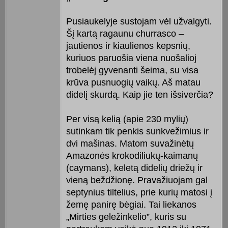
Pusiaukelyje sustojam vėl užvalgyti.
Šį kartą ragaunu churrasco –
jautienos ir kiaulienos kepsnių,
kuriuos paruošia viena nuošalioj
trobelėj gyvenanti šeima, su visa
krūva pusnuogių vaikų. Aš matau
didelį skurdą. Kaip jie ten išsiverčia?
Per visą kelią (apie 230 mylių)
sutinkam tik penkis sunkvežimius ir
dvi mašinas. Matom suvažinėtų
Amazonės krokodiliukų-kaimanų
(caymans), keletą didelių driežų ir
vieną beždžionę. Pravažiuojam gal
septynius tiltelius, prie kurių matosi į
žemę panirę bėgiai. Tai liekanos
„Mirties geležinkelio”, kuris su