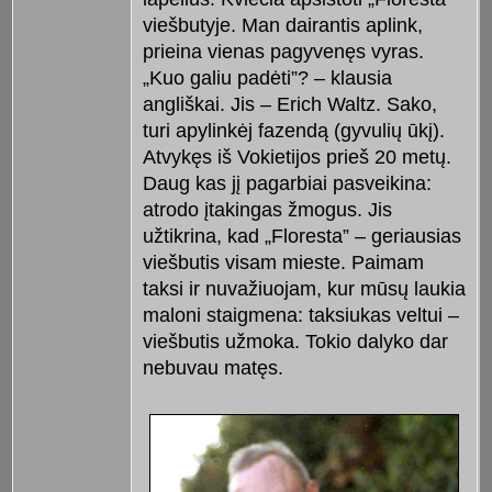
viešbutyje. Man dairantis aplink,
prieina vienas pagyvenęs vyras.
„Kuo galiu padėti”? – klausia
angliškai. Jis – Erich Waltz. Sako,
turi apylinkėj fazendą (gyvulių ūkį).
Atvykęs iš Vokietijos prieš 20 metų.
Daug kas jį pagarbiai pasveikina:
atrodo įtakingas žmogus. Jis
užtikrina, kad „Floresta” – geriausias
viešbutis visam mieste. Paimam
taksi ir nuvažiuojam, kur mūsų laukia
maloni staigmena: taksiukas veltui –
viešbutis užmoka. Tokio dalyko dar
nebuvau matęs.