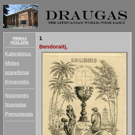
1
PIRMAS
PUSLAPIS
Bendoraitį,
Kalendorius
Mirties
pranešimai
Knygynėlis
Nuomonės
Nuorodos
Prenumerata