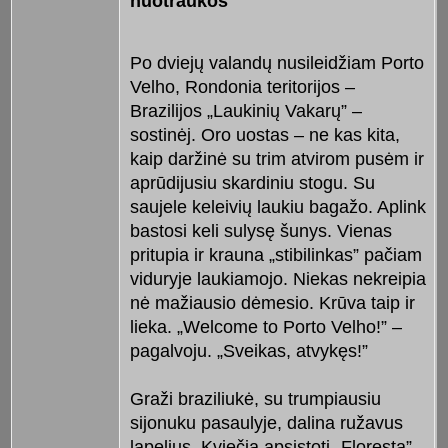
nuotraukos
Po dviejų valandų nusileidžiam Porto
Velho, Rondonia teritorijos –
Brazilijos „Laukinių Vakarų” –
sostinėj. Oro uostas – ne kas kita,
kaip daržinė su trim atvirom pusėm ir
aprūdijusiu skardiniu stogu. Su
saujele keleivių laukiu bagažo. Aplink
bastosi keli sulysę šunys. Vienas
pritupia ir krauna „stibilinkas” pačiam
viduryje laukiamojo. Niekas nekreipia
nė mažiausio dėmesio. Krūva taip ir
lieka. „Welcome to Porto Velho!” –
pagalvoju. „Sveikas, atvykęs!”
Graži braziliukė, su trumpiausiu
sijonuku pasaulyje, dalina ružavus
lapelius. Kviečia apsistoti „Floresta”