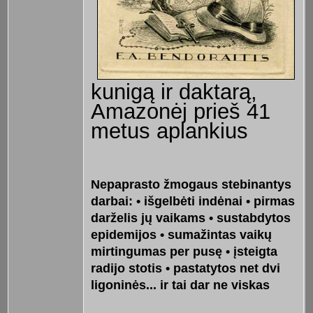
kunigą ir daktarą,
Amazonėj prieš 41
metus aplankius
Nepaprasto žmogaus stebinantys
darbai: • išgelbėti indėnai • pirmas
darželis jų vaikams • sustabdytos
epidemijos • sumažintas vaikų
mirtingumas per pusę • įsteigta
radijo stotis • pastatytos net dvi
ligoninės... ir tai dar ne viskas