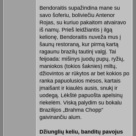
Bendoraitis supažindina mane su
savo šoferiu, boliviečiu Antenor
Rojas, su kuriuo pakaitom atvairavo
iš namų. Prieš leidžiantis į ilgą
kelionę, Bendoraitis nuveža mus į
šaunų restoraną, kur pirmą kartą
ragaunu brazilų tautinį valgį. Tai
feijoada: mišinys juodų pupų, ryžių,
maniokos (tokios šaknies) miltų,
džiovintos ar rūkytos ar bet kokios po
ranka papuolusios mėsos, kartais
įmaišant ir kiaulės ausis, snukį ir
uodegą. Lėkštė papuošta apelsinų
riekelėm. Viską palydim su bokalu
Brazilijos „Brahma Chopp”
gaivinančiu alum.
Džiunglių keliu, banditų pavojus