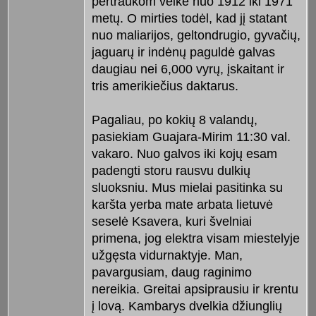
pertraukom veikė nuo 1912 iki 1971
metų. O mirties todėl, kad jį statant
nuo maliarijos, geltondrugio, gyvačių,
jaguarų ir indėnų paguldė galvas
daugiau nei 6,000 vyrų, įskaitant ir
tris amerikiečius daktarus.
Pagaliau, po kokių 8 valandų,
pasiekiam Guajara-Mirim 11:30 val.
vakaro. Nuo galvos iki kojų esam
padengti storu rausvu dulkių
sluoksniu. Mus mielai pasitinka su
karšta yerba mate arbata lietuvė
seselė Ksavera, kuri švelniai
primena, jog elektra visam miestelyje
užgęsta vidurnaktyje. Man,
pavargusiam, daug raginimo
nereikia. Greitai apsiprausiu ir krentu
į lovą. Kambarys dvelkia džiunglių