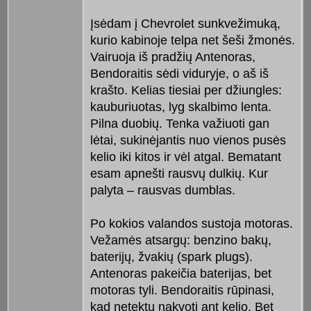
Įsėdam į Chevrolet sunkvežimuką,
kurio kabinoje telpa net šeši žmonės.
Vairuoja iš pradžių Antenoras,
Bendoraitis sėdi viduryje, o aš iš
krašto. Kelias tiesiai per džiungles:
kauburiuotas, lyg skalbimo lenta.
Pilna duobių. Tenka važiuoti gan
lėtai, sukinėjantis nuo vienos pusės
kelio iki kitos ir vėl atgal. Bematant
esam apnešti rausvų dulkių. Kur
palyta – rausvas dumblas.
Po kokios valandos sustoja motoras.
Vežamės atsargų: benzino bakų,
baterijų, žvakių (spark plugs).
Antenoras pakeičia baterijas, bet
motoras tyli. Bendoraitis rūpinasi,
kad netektų nakvoti ant kelio. Bet