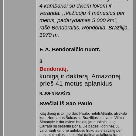
4 kambariai su dviem lovom ir
veranda. ,,Važiuoju 4 mėnesius per
metus, padarydamas 5 000 km”,
rašė Bendoraitis. Rondonia, Brazilija,
1970 m.
F. A. Bendoraičio nuotr.
3
Bendoraitį,
kunigą ir daktarą, Amazonėj
prieš 41 metus aplankius
R. JOHN RAPŠYS
Svečiai iš Sao Paulo
Kitą dieną iš tolimo Sao Paulo, netoli Atlanto, atvyksta
kun. Hermanas Šulcas su Brazilijos lietuvaite Vilma
Šimonyte ir dar dviem brazilų jaunuoliais: Luigi
Carrara su seserim Bona. Jie padės ligoninėj. Jų
varginanti kelionė autobusu truko apie savaitę per
neseniai nutiestą, bet tiktai dalinai asfaltuotą trans-