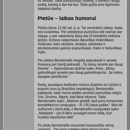
šv. Mišias. Tada pavažiuoja į plytinę, o paskui į turgų,
paštą, banką ir dar kai kur. Tada grįžta prie ligoninės
statybos darbų.
Pietūs – laikas humorui
Pietūs būna 12:30 val. p. p. Tai vienintelis laikas, kada
visi susirenka. Per ankstyvus pusryčius kiti svečiai dar
miega, o per vakarienę tūlas dar iš miestelio nebūna
grįžęs. Erdvus valgomasis išpuoštas indėniškais
motyvais: karo vėzdais, lankais, strėlėmis ir
plunksnuotais galvos papuošalais. Kabo ir lietuviškas
Vytis.
Per pietus Bendoraitis mėgsta pajuokauti ir seselę
Ksaverą per dantį patraukti. „Ta mūsų seselė per daug
šventa”, – šypsodamas dažnai sako. Arba: „Mūsų
gailestingai seselei per daug gailestingumo. Jai reikia
daugiau griežtumo”.
Kartą, pavalgius kažkokio mėsos šiupinio su ryžiais ir
pupom (nuo jų Brazilijoj nepabėgsi), Bendoraitis
paklausė, kaip mums patiko seselės paruoštas valgis.
Visi, žinoma, išgyrė, kad tikrai skanus. Tada
Bendoraitis sako: „Malonu girdėti, kad jums Amazonės
konstriktorius (smauglys – R.J.R) labai patiko”. Mes tik
sužiurom į viens kitą, o Bendoraitis nusijuokęs sako:
„Nebijokit – jūs iš tikro suvalgėt mano vištą, kuri
nustojo kiaušinius dėti”.
Po pietų Bendoraitis visuomet nusnaudžia vieną
valandą. „Tas man suteikia labai daug naujos