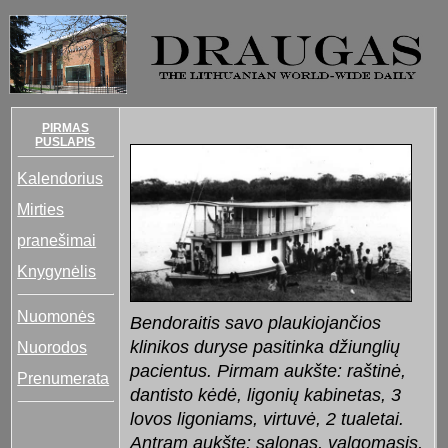
PIRMAS
PUSLAPIS
Kalendorius
Mirties
pranešimai
Knygynėlis
Nuomonės
Bendoraitis savo plaukiojančios
klinikos duryse pasitinka džiunglių
Nuorodos
pacientus. Pirmam aukšte: raštinė,
Prenumerata
dantisto kėdė, ligonių kabinetas, 3
lovos ligoniams, virtuvė, 2 tualetai.
Antram aukšte: salonas, valgomasis,