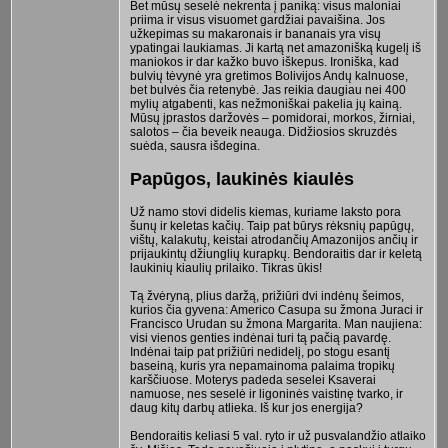
Bet mūsų seselė nekrenta į paniką: visus maloniai
priima ir visus visuomet gardžiai pavaišina. Jos
užkepimas su makaronais ir bananais yra visų
ypatingai laukiamas. Ji kartą net amazonišką kugelį iš
maniokos ir dar kažko buvo iškepus. Ironiška, kad
bulvių tėvynė yra gretimos Bolivijos Andų kalnuose,
bet bulvės čia retenybė. Jas reikia daugiau nei 400
mylių atgabenti, kas nežmoniškai pakelia jų kainą.
Mūsų įprastos daržovės – pomidorai, morkos, žirniai,
salotos – čia beveik neauga. Didžiosios skruzdės
suėda, sausra išdegina.
Papūgos, laukinės kiaulės
Už namo stovi didelis kiemas, kuriame laksto pora
šunų ir keletas kačių. Taip pat būrys rėksnių papūgų,
vištų, kalakutų, keistai atrodančių Amazonijos ančių ir
prijaukintų džiunglių kurapkų. Bendoraitis dar ir keletą
laukinių kiaulių prilaiko. Tikras ūkis!
Tą žvėryną, plius daržą, prižiūri dvi indėnų šeimos,
kurios čia gyvena: Americo Casupa su žmona Juraci ir
Francisco Urudan su žmona Margarita. Man naujiena:
visi vienos genties indėnai turi tą pačią pavardę.
Indėnai taip pat prižiūri nedidelį, po stogu esantį
baseiną, kuris yra nepamainoma palaima tropikų
karščiuose. Moterys padeda seselei Ksaverai
namuose, nes seselė ir ligoninės vaistinę tvarko, ir
daug kitų darbų atlieka. Iš kur jos energija?
Bendoraitis keliasi 5 val. ryto ir už pusvalandžio atlaiko