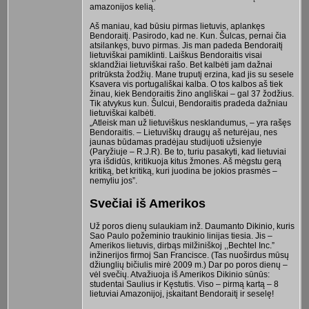
amazonijos kelią.
Aš maniau, kad būsiu pirmas lietuvis, aplankęs
Bendoraitį. Pasirodo, kad ne. Kun. Šulcas, pernai čia
atsilankęs, buvo pirmas. Jis man padeda Bendoraitį
lietuviškai pamiklinti. Laiškus Bendoraitis visai
sklandžiai lietuviškai rašo. Bet kalbėti jam dažnai
pritrūksta žodžių. Mane truputį erzina, kad jis su sesele
Ksavera vis portugališkai kalba. O tos kalbos aš tiek
žinau, kiek Bendoraitis žino angliškai – gal 37 žodžius.
Tik atvykus kun. Šulcui, Bendoraitis pradeda dažniau
lietuviškai kalbėti.
„Atleisk man už lietuviškus nesklandumus, – yra rašęs
Bendoraitis. – Lietuviškų draugų aš neturėjau, nes
jaunas būdamas pradėjau studijuoti užsienyje
(Paryžiuje – R.J.R). Be to, turiu pasakyti, kad lietuviai
yra išdidūs, kritikuoja kitus žmones. Aš mėgstu gerą
kritiką, bet kritiką, kuri juodina be jokios prasmės –
nemyliu jos”.
Svečiai iš Amerikos
Už poros dienų sulaukiam inž. Daumanto Dikinio, kuris
Sao Paulo požeminio traukinio linijas tiesia. Jis –
Amerikos lietuvis, dirbąs milžiniškoj ,,Bechtel Inc.”
inžinerijos firmoj San Francisce. (Tas nuoširdus mūsų
džiunglių bičiulis mirė 2009 m.) Dar po poros dienų –
vėl svečių. Atvažiuoja iš Amerikos Dikinio sūnūs:
studentai Saulius ir Kęstutis. Viso – pirmą kartą – 8
lietuviai Amazonijoj, įskaitant Bendoraitį ir seselę!