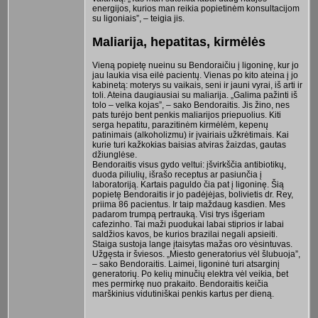
energijos, kurios man reikia popietinėm konsultacijom
su ligoniais”, – teigia jis.
Maliarija, hepatitas, kirmėlės
Vieną popietę nueinu su Bendoraičiu į ligoninę, kur jo
jau laukia visa eilė pacientų. Vienas po kito ateina į jo
kabinetą: moterys su vaikais, seni ir jauni vyrai, iš arti ir
toli. Ateina daugiausiai su maliarija. „Galima pažinti iš
tolo – velka kojas”, – sako Bendoraitis. Jis žino, nes
pats turėjo bent penkis maliarijos priepuolius. Kiti
serga hepatitu, parazitinėm kirmėlėm, kepenų
patinimais (alkoholizmu) ir įvairiais užkrėtimais. Kai
kurie turi kažkokias baisias atviras žaizdas, gautas
džiunglėse.
Bendoraitis visus gydo veltui: įšvirkščia antibiotikų,
duoda piliulių, išrašo receptus ar pasiunčia į
laboratoriją. Kartais paguldo čia pat į ligoninę. Šią
popietę Bendoraitis ir jo padėjėjas, bolivietis dr. Rey,
priima 86 pacientus. Ir taip maždaug kasdien. Mes
padarom trumpą pertrauką. Visi trys išgeriam
cafezinho. Tai maži puodukai labai stiprios ir labai
saldžios kavos, be kurios brazilai negali apsieiti.
Staiga sustoja lange įtaisytas mažas oro vėsintuvas.
Užgęsta ir šviesos. „Miesto generatorius vėl šlubuoja”,
– sako Bendoraitis. Laimei, ligoninė turi atsarginį
generatorių. Po kelių minučių elektra vėl veikia, bet
mes permirkę nuo prakaito. Bendoraitis keičia
marškinius vidutiniškai penkis kartus per dieną.