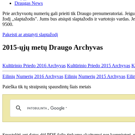
Draugas News
Prie archyvuotų numerių gali prieiti tik Draugo prenumeratoriai. Jeigu
žodį ,,slaptažodis". Jums bus atsiųsti slaptažodis ir vartotojo vardas. 
9500.
Pakeisti ar atstatyti slaptažodį
2015-ųjų metų Draugo Archyvas
Kultūrinio Priedo 2016 Archyvas
Kultūrinio Priedo 2015 Archyvas
K
Eilinių Numerių 2016 Archyvas
Eilinių Numerių 2015 Archyvas
Eili
Paieška tik tų straipsnių spausdintų šiais metais
Spustelėti ant datos dėl PDF failo tinkamo skaitymui per kompiuterį, p