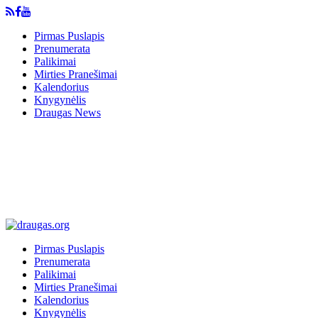
Pirmas Puslapis
Prenumerata
Palikimai
Mirties Pranešimai
Kalendorius
Knygynėlis
Draugas News
Pirmas Puslapis
Prenumerata
Palikimai
Mirties Pranešimai
Kalendorius
Knygynėlis