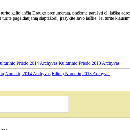
 turite galiojančią Draugo prenumeratą, prašome parašyti el. laišką adre
Jei turite pageidaujamą slaptažodį, įrašykite savo laiške. Jei turite klau
ultūrinio Priedo 2014 Archyvas
Kultūrinio Priedo 2013 Archyvas
nių Numerių 2014 Archyvas
Eilinių Numerių 2013 Archyvas
vz.: