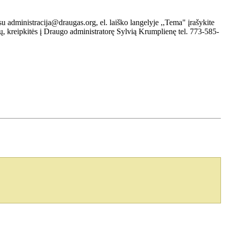
su administracija@draugas.org, el. laiško langelyje ,,Tema" įrašykite
simų, kreipkitės į Draugo administratorę Sylvią Krumplienę tel. 773-585-