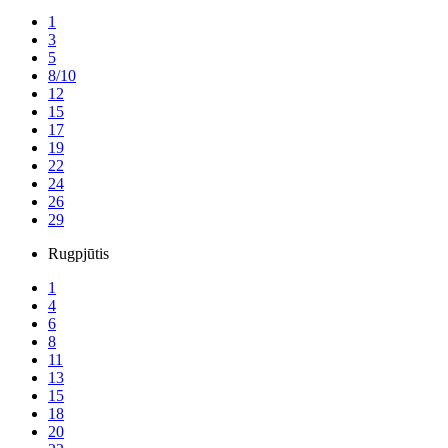
1
3
5
8/10
12
15
17
19
22
24
26
29
Rugpjūtis
1
4
6
8
11
13
15
18
20