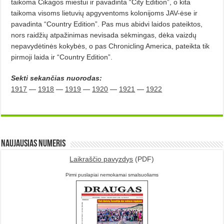
taikoma Čikagos miestui ir pavadinta “City Edition”, o kita
taikoma visoms lietuvių apgyventoms kolonijoms JAV-ėse ir
pavadinta “Country Edition”. Pas mus abidvi laidos pateiktos,
nors raidžių atpažinimas nevisada sėkmingas, dėka vaizdų
nepavydėtinės kokybės, o pas Chronicling America, pateikta tik
pirmoji laida ir “Country Edition”.
Sekti sekančias nuorodas:
1917
—
1918
—
1919
—
1920
—
1921
—
1922
Naujausias numeris
Laikraščio pavyzdys
(PDF)
Pirmi puslapiai nemokamai smalsuoliams