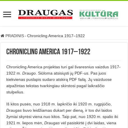
PRADINIS
-
Chronicling America 1917–1922
Chronicling America 1917–1922
Chronicling America projektas turi gal švaresnius vaizdus 1917-
1922 m.
Draugo
. Siūloma atsisiųsti jų PDF-us. Pas juos
kiekvienas puslapis sudaro atskirą PDF failą. Jų vaizduose
atpažintas tekstas tvarkingiau skirstosi pagal laikraščio
stulpelius.
Iš kitos pusės, nuo 1918 m. lapkričio iki 1920 m. rugpjūčio,
Draugas
buvo leidžiamas dukart per dieną, ir tos dvi laidos
žymiai skyrėsi viena nuo kitos. Taip pat, nuo 1920 m. spalio iki
1921 m. liepos mėn,
Draugas
vėl pasiskirtė į dvi laidas, viena