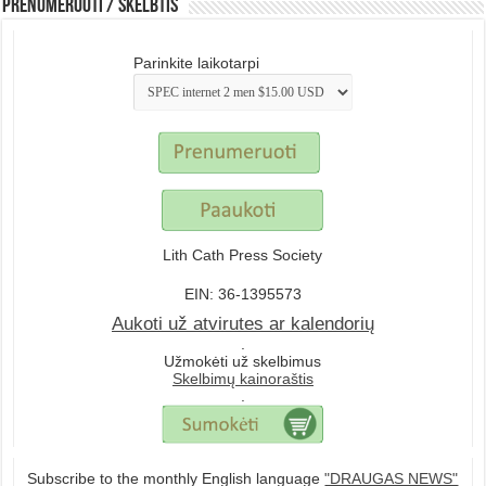
Prenumeruoti / Skelbtis
Parinkite laikotarpi
Lith Cath Press Society
EIN: 36-1395573
Aukoti už atvirutes ar kalendorių
.
Užmokėti už skelbimus
Skelbimų kainoraštis
.
Subscribe to the monthly English language
"DRAUGAS NEWS"