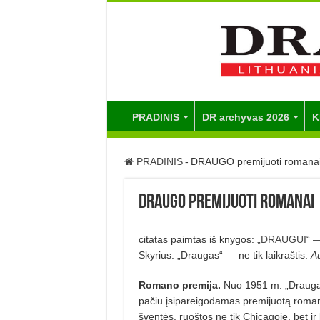
PRADINIS
DR archyvas 2026
K
PRADINIS
-
DRAUGO premijuoti romana
DRAUGO premijuoti romanai
citatas paimtas iš knygos:
„DRAUGUI“ —
Skyrius: „Draugas“ — ne tik laikraštis.
Au
Romano premija.
Nuo 1951 m. „Draugas“
pačiu įsipareigodamas premijuotą romaną
šventės, ruoštos ne tik Chicagoje, bet i