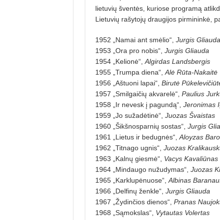
lietuvių šventės, kuriose programą atli
Lietuvių rašytojų draugijos pirmininkė, p
1952 „Namai ant smėlio“,
Jurgis Gliaud
1953 „Ora pro nobis“,
Jurgis Gliauda
1954 „Kelionė“,
Algirdas Landsbergis
1955 „Trumpa diena“,
Alė Rūta-Nakaitė
1956 „Aštuoni lapai“,
Birutė Pūkelevičiūt
1957 „Smilgaičių akvarelė“,
Paulius Jur
1958 „Ir nevesk į pagundą“,
Jeronimas I
1959 „Jo sužadėtinė“,
Juozas Švaistas
1960 „Šikšnosparnių sostas“,
Jurgis Gli
1961 „Lietus ir bedugnės“,
Aloyzas Bar
1962 „Titnago ugnis“,
Juozas Kralikausk
1963 „Kalnų giesmė“,
Vacys Kavaliūnas
1964 „Mindaugo nužudymas“,
Juozas K
1965 „Karklupėnuose“,
Albinas Baranau
1966 „Delfinų ženkle“,
Jurgis Gliauda
1967 „Žydinčios dienos“,
Pranas Naujoka
1968 „Sąmokslas“,
Vytautas Volertas