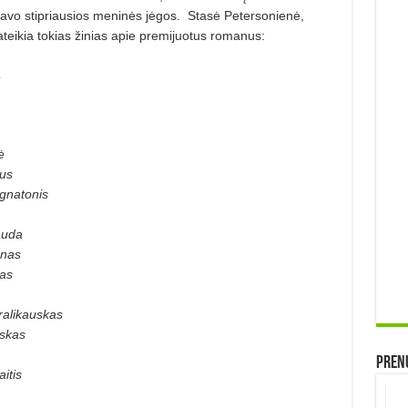
kdavo stipriausios meninės jėgos. Stasė Petersonienė,
ateikia tokias žinias apie premijuotus romanus:
a
ė
kus
gnatonis
auda
onas
as
ralikauskas
skas
Prenu
itis