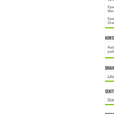
Epa
Mena
Epa
Dra
Kont
Rašt
paš
DRAUG
Lit
Sekit
Dra