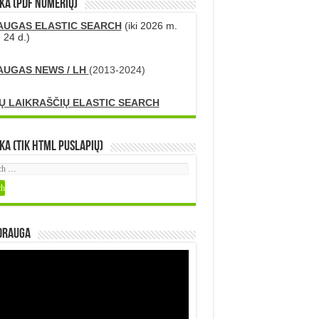
KA (PDF numerių)
AUGAS ELASTIC SEARCH
(iki 2026 m.
 24 d.)
AUGAS NEWS / LH
(2013-2024)
Ų LAIKRAŠČIŲ ELASTIC SEARCH
ka (tik HTML puslapių)
DRAUGA