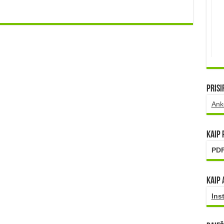
Prisi
Ank
Kaip
PDF
Kaip 
Ins