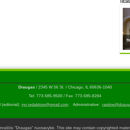
TIESI
Draugas
/ 2345 W 56 St. / Chicago, IL 60636-1040
Tel: 773-585-9500 / Fax: 773-585-8284
 (editorial):
vyr.redaktore@gmail.com
. Administrative:
rastine@draug
nraščio "Draugas" nuosavybė. This site may contain copyrighted materi