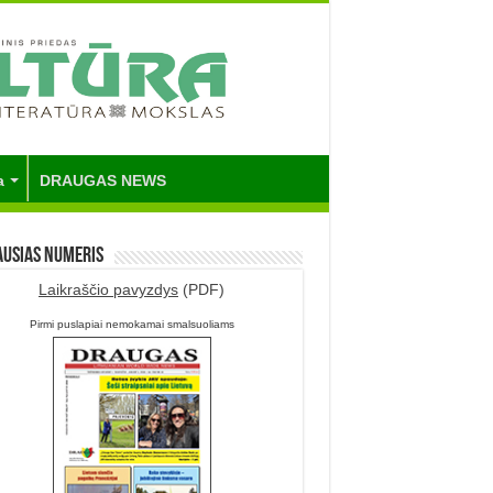
a
DRAUGAS NEWS
ausias numeris
Laikraščio pavyzdys
(PDF)
Pirmi puslapiai nemokamai smalsuoliams