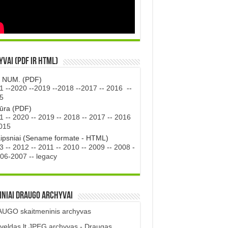
vai (PDF ir HTML)
. NUM. (PDF)
1
--
2020
--
2019
--
2018
--
2017
--
2016
--
5
tūra (PDF)
1
--
2020
--
2019
--
2018
--
2017
--
2016
015
aipsniai (Sename formate - HTML)
3
--
2012
--
2011
--
2010
--
2009
--
2008
-
06-2007
--
legacy
iniai DRAUGO Archyvai
UGO skaitmeninis archyvas
veldas.lt JPEG archyvas - Draugas