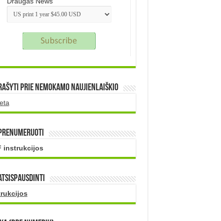
Draugas News
rašyti prie nemokamo naujienlaiškio
eta
 prenumeruoti
 instrukcijos
atsispausdinti
trukcijos