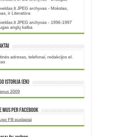
veldas.lt JPEG archyvas - Mokslas,
s, ir Literatūra
veldas.lt JPEG archyvas - 1996-1997
ugas anglų kalba
aktai
inės adresas, telefonai, redakcijos el.
tas
O istorija (EN)
uanus 2009
e mus per Facebook
ugo FB puslapiai