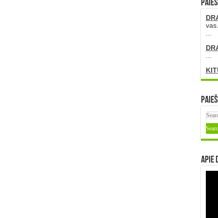
PAIEŠ
DR
vas.
...
DR
...
KIT
Paieš
Apie 