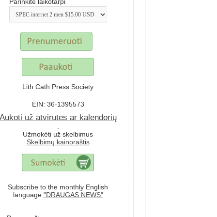
Parinkite laikotarpi
Lith Cath Press Society
EIN: 36-1395573
Aukoti už atvirutes ar kalendorių
.
Užmokėti už skelbimus
Skelbimų kainoraštis
.
Subscribe to the monthly English
language
"DRAUGAS NEWS"