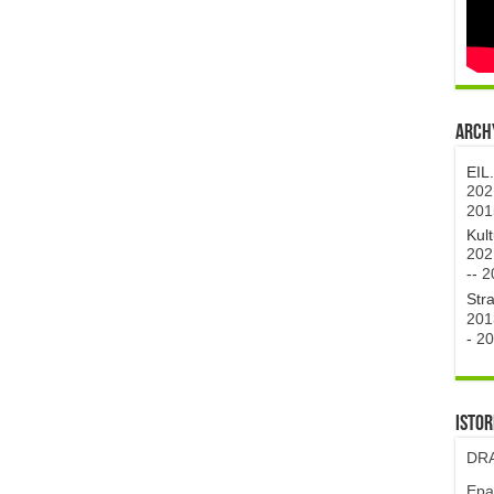
Archy
EIL
202
201
Kul
202
--
2
Str
201
-
20
Istor
DRA
Epa