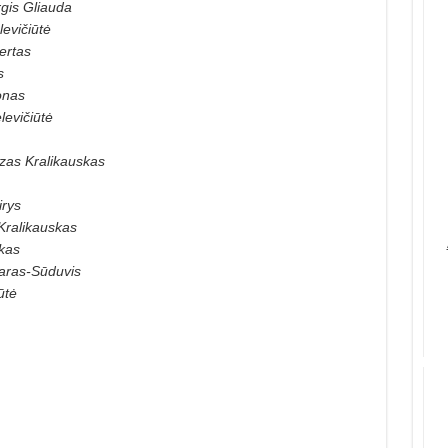
gis Gliauda
levičiūtė
ertas
s
onas
levičiūtė
zas Kralikauskas
irys
Kralikauskas
kas
aras-Sūduvis
ūtė