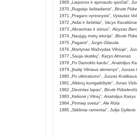
1969 „Liepsnos ir apmaudo ąsočiai“,
Jur
1970 „Rugsėjo šeštadienis“,
Birutė Pūke
1971 „Pragaro vyresnysis“,
Vytautas Vol
1972 „Aidai ir šešėliai“,
Vacys Kavaliūna
1973 „Abraomas ir sūnus“,
Aloyzas Bar
1974 „Naujųjų metų istorija“,
Birutė Pūke
1975 „Pagairė“,
Jurgis Gliauda
1976 „Martynas Mažvydas Vilniuje“,
Juo
1977 „Sauja skatikų“,
Kazys Almenas
1978 „Po Damoklo kardu“,
Anatolijus Ka
1979 „Įkaitę Vilniaus akmenys“,
Juozas 
1980 „Po ultimatumo“,
Juozas Kralikaus
1981 „Alšėnų kunigaikštytė“,
Jonas Vizb
1982 „Devintas lapas“,
Birutė Pūkeleviči
1983 „Kelionė į Vilnių“,
Anatolijus Kairys
1984 „Pirmieji svetur“,
Alė Rūta
1985 „Stikliniai ramentai“,
Julija Gylienė.