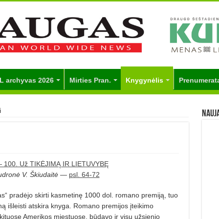
L archyvas 2026
Mirties Pran.
Knygynėlis
Prenumerat
i
Nauj
 100. Už TIKĖJIMĄ IR LIETUVYBĘ
dronė V. Škiudaitė
—
psl. 64-72
 pradėjo skirti kasmetinę 1000 dol. romano premiją, tuo
 išleisti atskira knyga. Romano premijos įteikimo
r kituose Amerikos miestuose, būdavo ir visų užsienio