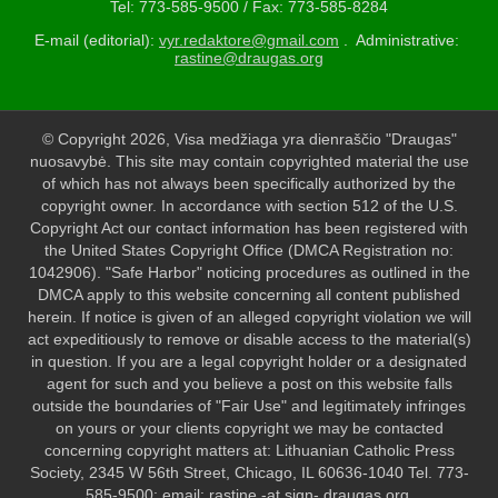
Tel: 773-585-9500 / Fax: 773-585-8284
E-mail (editorial):
vyr.redaktore@gmail.com
. Administrative:
rastine@draugas.org
© Copyright 2026, Visa medžiaga yra dienraščio "Draugas"
nuosavybė. This site may contain copyrighted material the use
of which has not always been specifically authorized by the
copyright owner. In accordance with section 512 of the U.S.
Copyright Act our contact information has been registered with
the United States Copyright Office (DMCA Registration no:
1042906). "Safe Harbor" noticing procedures as outlined in the
DMCA apply to this website concerning all content published
herein. If notice is given of an alleged copyright violation we will
act expeditiously to remove or disable access to the material(s)
in question. If you are a legal copyright holder or a designated
agent for such and you believe a post on this website falls
outside the boundaries of "Fair Use" and legitimately infringes
on yours or your clients copyright we may be contacted
concerning copyright matters at: Lithuanian Catholic Press
Society, 2345 W 56th Street, Chicago, IL 60636-1040 Tel. 773-
585-9500; email: rastine -at sign- draugas.org.