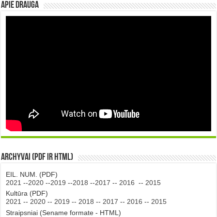
Apie DRAUGA
Archyvai (PDF ir HTML)
EIL. NUM. (PDF)
2021
--
2020
--
2019
--
2018
--
2017
--
2016
--
2015
Kultūra (PDF)
2021
--
2020
--
2019
--
2018
--
2017
--
2016
--
2015
Straipsniai (Sename formate - HTML)