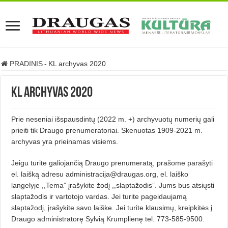
PRADINIS
-
KL archyvas 2020
KL archyvas 2020
Prie neseniai išspausdintų (2022 m. +) archyvuotų numerių gali
prieiti tik Draugo prenumeratoriai. Skenuotas 1909-2021 m.
archyvas yra prieinamas visiems.
Jeigu turite galiojančią Draugo prenumeratą, prašome parašyti
el. laišką adresu administracija@draugas.org, el. laiško
langelyje ,,Tema” įrašykite žodį ,,slaptažodis”. Jums bus atsiųsti
slaptažodis ir vartotojo vardas. Jei turite pageidaujamą
slaptažodį, įrašykite savo laiške. Jei turite klausimų, kreipkitės į
Draugo administratorę Sylvią Krumplienę tel. 773-585-9500.