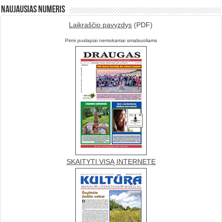
Naujausias numeris
Laikraščio pavyzdys
(PDF)
Pirmi puslapiai nemokamai smalsuoliams
SKAITYTI VISĄ INTERNETE