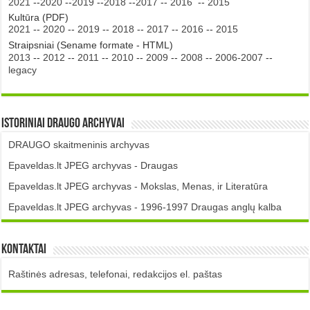
2021
--
2020
--
2019
--
2018
--
2017
--
2016
--
2015
Kultūra (PDF)
2021
--
2020
--
2019
--
2018
--
2017
--
2016
--
2015
Straipsniai (Sename formate - HTML)
2013
--
2012
--
2011
--
2010
--
2009
--
2008
--
2006-2007
--
legacy
Istoriniai DRAUGO Archyvai
DRAUGO skaitmeninis archyvas
Epaveldas.lt JPEG archyvas - Draugas
Epaveldas.lt JPEG archyvas - Mokslas, Menas, ir Literatūra
Epaveldas.lt JPEG archyvas - 1996-1997 Draugas anglų kalba
Kontaktai
Raštinės adresas, telefonai, redakcijos el. paštas