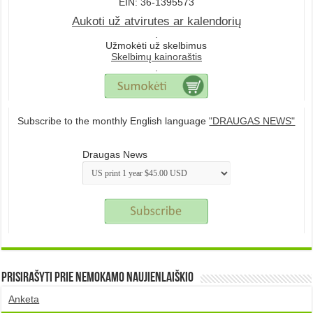
EIN: 36-1395573
Aukoti už atvirutes ar kalendorių
.
Užmokėti už skelbimus
Skelbimų kainoraštis
.
Subscribe to the monthly English language
"DRAUGAS NEWS"
Draugas News
Prisirašyti prie nemokamo naujienlaiškio
Anketa