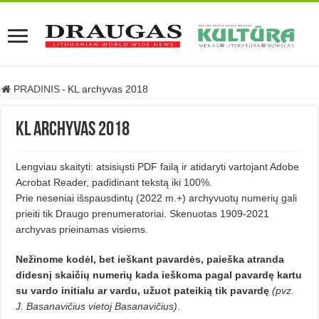
PRADINIS
-
KL archyvas 2018
KL archyvas 2018
Lengviau skaityti: atsisiųsti PDF failą ir atidaryti vartojant Adobe
Acrobat Reader, padidinant tekstą iki 100%.
Prie neseniai išspausdintų (2022 m.+) archyvuotų numerių gali
prieiti tik Draugo prenumeratoriai. Skenuotas 1909-2021
archyvas prieinamas visiems.
Nežinome kodėl, bet ieškant pavardės, paieška atranda
didesnį skaičių numerių kada ieškoma pagal pavardę kartu
su vardo initialu ar vardu, užuot pateikią tik pavardę
(pvz.
J. Basanavičius vietoj Basanavičius)
.