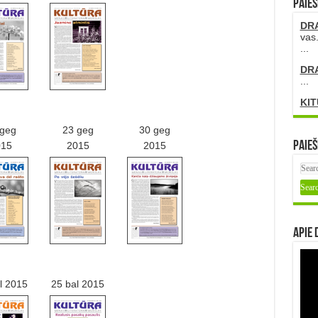
PAIEŠ
DR
vas.
...
DR
...
KIT
 geg
23 geg
30 geg
Paieš
015
2015
2015
Apie 
l 2015
25 bal 2015