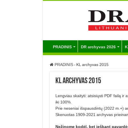
PRADINIS
DR archyvas 2026
K
PRADINIS
-
KL archyvas 2015
KL archyvas 2015
Lengviau skaityti: atsisiųsti PDF failą ir
iki 100%.
Prie neseniai išspausdintų (2022 m.+) ar
Skenuotas 1909-2021 archyvas prieinam
Nežinome kodėl, bet ieškant pavardė