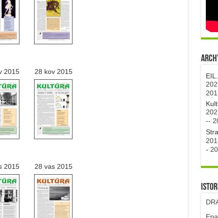
Archy
v 2015
28 kov 2015
EIL
202
201
Kul
202
--
2
Str
201
-
20
s 2015
28 vas 2015
Istor
DRA
Epa