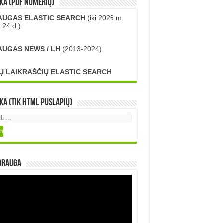
KA (PDF numerių)
AUGAS ELASTIC SEARCH
(iki 2026 m.
 24 d.)
AUGAS NEWS / LH
(2013-2024)
Ų LAIKRAŠČIŲ ELASTIC SEARCH
ka (tik HTML puslapių)
DRAUGA