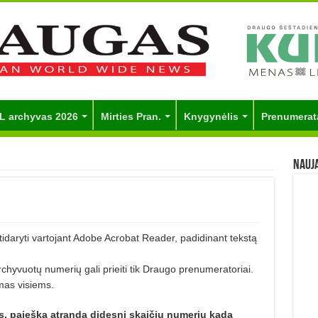
L archyvas 2026
Mirties Pran.
Knygynėlis
Prenumerat
Nauj
 atidaryti vartojant Adobe Acrobat Reader, padidinant tekstą
chyvuotų numerių gali prieiti tik Draugo prenumeratoriai.
as visiems.
s, paieška atranda didesnį skaičių numerių kada