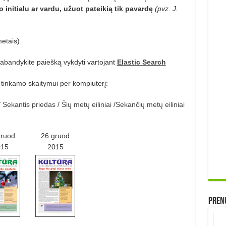
initialu ar vardu, užuot pateikią tik pavardę
(pvz. J.
metais)
abandykite paiešką vykdyti vartojant
Elastic Search
o tinkamo skaitymui per kompiuterį:
/
Sekantis priedas
/
Šių metų eiliniai
/
Sekančių metų eiliniai
gruod
26 gruod
015
2015
Prenu