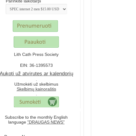
Parinkite laikotarpi
Lith Cath Press Society
EIN: 36-1395573
Aukoti už atvirutes ar kalendorių
.
Užmokėti už skelbimus
Skelbimų kainoraštis
.
Subscribe to the monthly English
language
"DRAUGAS NEWS"