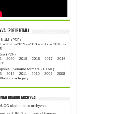
vai (PDF ir HTML)
. NUM. (PDF)
1
--
2020
--
2019
--
2018
--
2017
--
2016
--
5
tūra (PDF)
1
--
2020
--
2019
--
2018
--
2017
--
2016
015
aipsniai (Sename formate - HTML)
3
--
2012
--
2011
--
2010
--
2009
--
2008
-
06-2007
--
legacy
iniai DRAUGO Archyvai
UGO skaitmeninis archyvas
veldas.lt JPEG archyvas - Draugas