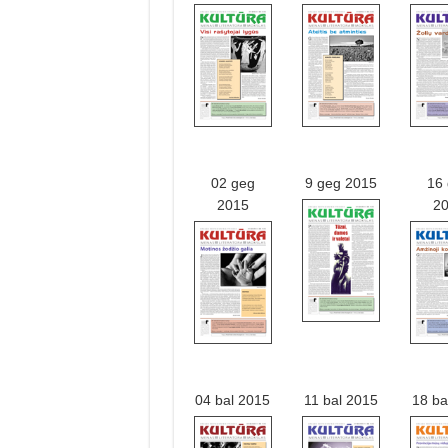
02 geg
9 geg 2015
16
2015
2
04 bal 2015
11 bal 2015
18 ba