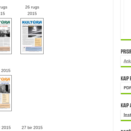
rugs
26 rugs
015
2015
Prisi
Ank
e 2015
Kaip
PDF
Kaip 
Ins
r 2015
27 bir 2015