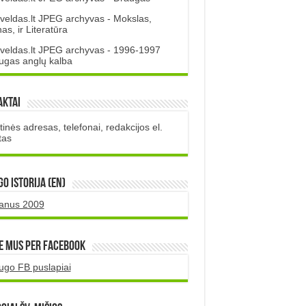
veldas.lt JPEG archyvas - Mokslas,
s, ir Literatūra
veldas.lt JPEG archyvas - 1996-1997
ugas anglų kalba
aktai
inės adresas, telefonai, redakcijos el.
tas
O istorija (EN)
uanus 2009
e mus per Facebook
ugo FB puslapiai