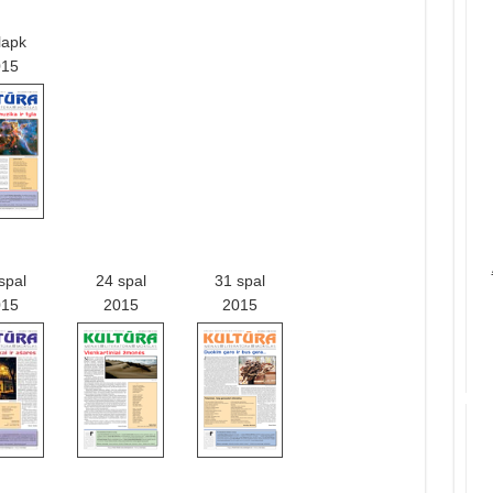
lapk
015
spal
24 spal
31 spal
015
2015
2015