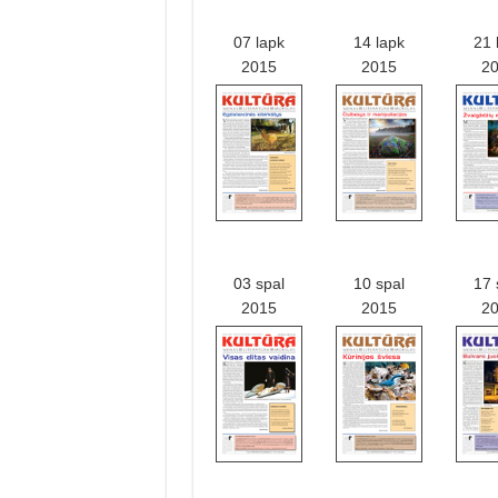
07 lapk
14 lapk
21 
2015
2015
2
03 spal
10 spal
17 
2015
2015
2