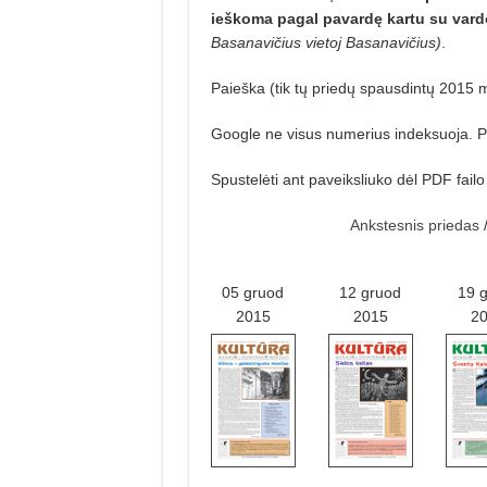
ieškoma pagal pavardę kartu su vardo 
Basanavičius vietoj Basanavičius)
.
Paieška (tik tų priedų spausdintų 2015 
Google ne visus numerius indeksuoja. P
Spustelėti ant paveiksliuko dėl PDF fail
Ankstesnis priedas
05 gruod
12 gruod
19 
2015
2015
2