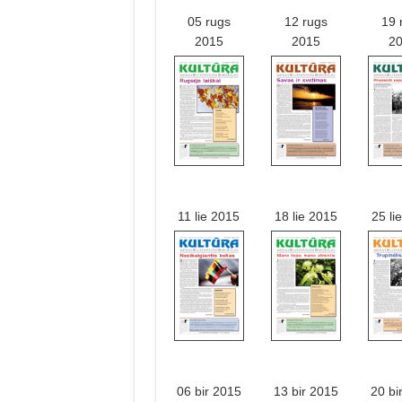
05 rugs
12 rugs
19 
2015
2015
2
11 lie 2015
18 lie 2015
25 li
06 bir 2015
13 bir 2015
20 bi