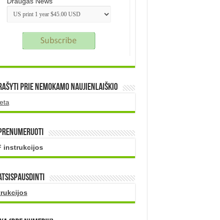
Draugas News
rašyti prie nemokamo naujienlaiškio
eta
 prenumeruoti
 instrukcijos
atsispausdinti
trukcijos