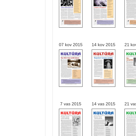
07 kov 2015
14 kov 2015
21 ko
7 vas 2015
14 vas 2015
21 va