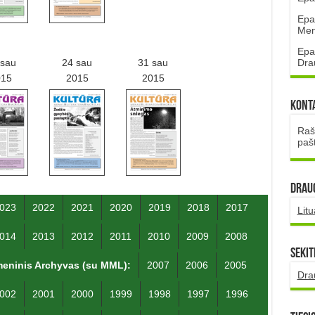
Epa
Mena
Epa
Dra
 sau
24 sau
31 sau
015
2015
2015
Kont
Rašt
paš
DRAUG
023
2022
2021
2020
2019
2018
2017
Lit
014
2013
2012
2011
2010
2009
2008
Sekit
eninis Archyvas (su MML):
2007
2006
2005
Dra
002
2001
2000
1999
1998
1997
1996