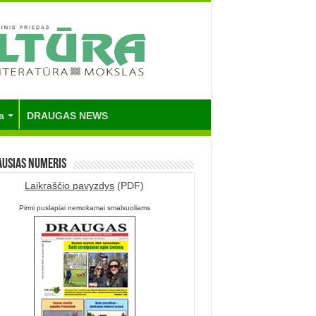
a
DRAUGAS NEWS
ausias numeris
Laikraščio pavyzdys
(PDF)
Pirmi puslapiai nemokamai smalsuoliams