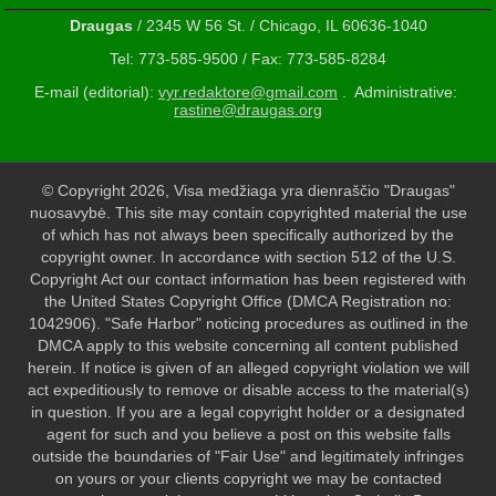
Draugas
/ 2345 W 56 St. / Chicago, IL 60636-1040
Tel: 773-585-9500 / Fax: 773-585-8284
E-mail (editorial):
vyr.redaktore@gmail.com
. Administrative:
rastine@draugas.org
© Copyright 2026, Visa medžiaga yra dienraščio "Draugas"
nuosavybė. This site may contain copyrighted material the use
of which has not always been specifically authorized by the
copyright owner. In accordance with section 512 of the U.S.
Copyright Act our contact information has been registered with
the United States Copyright Office (DMCA Registration no:
1042906). "Safe Harbor" noticing procedures as outlined in the
DMCA apply to this website concerning all content published
herein. If notice is given of an alleged copyright violation we will
act expeditiously to remove or disable access to the material(s)
in question. If you are a legal copyright holder or a designated
agent for such and you believe a post on this website falls
outside the boundaries of "Fair Use" and legitimately infringes
on yours or your clients copyright we may be contacted