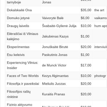
tarnyboje
Jonas
Dokalskaitė Ona
$35,00
the art
Domuko jotynė
Vaivorytė Balė
$6,00
vaikams
Draugų laivelis
Švabaitė-Gylienė Julija
$10,00
hum ap
Eilėraščiai iš Vilniaus
Jakubėnas Kazys
$1,00
kalėjimo
Eksperimentas
Jonuškaitė Birutė
$20,00
interviu
Esu keleivis
Paskutinis Jonas
$1,00
Experiencing Vilnius:
de Munck Victor
$17,00
Insider
Faces of Two Worlds
Kezys Algimantas
$10,00
photogr
Filosofija ir paveikslai
Mieliulis Juozas
$20,00
Filosofijos raštų
Kuraitis Pranas
$20,00
rinktinė
Fizinio aktyvumo