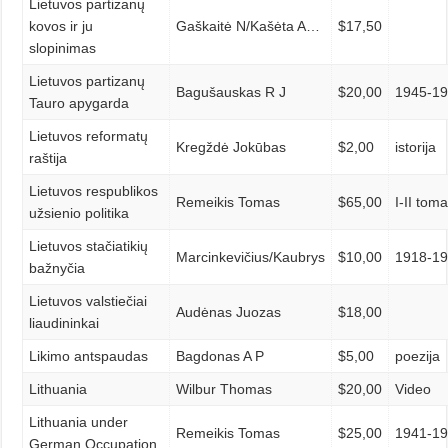
Lietuvos partizanų
kovos ir ju
Gaškaitė N/Kašėta A…
$17,50
slopinimas
Lietuvos partizanų
Bagušauskas R J
$20,00
1945-1
Tauro apygarda
Lietuvos reformatų
Kregždė Jokūbas
$2,00
istorija
raštija
Lietuvos respublikos
Remeikis Tomas
$65,00
I-II tom
užsienio politika
Lietuvos stačiatikių
Marcinkevičius/Kaubrys
$10,00
1918-1
bažnyčia
Lietuvos valstiečiai
Audėnas Juozas
$18,00
liaudininkai
Likimo antspaudas
Bagdonas A P
$5,00
poezija
Lithuania
Wilbur Thomas
$20,00
Video
Lithuania under
Remeikis Tomas
$25,00
1941-1
German Occupation