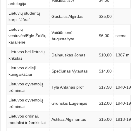
Vaičiulaitis A
$4,00
antologija
Lietuvių studentų
Gustaitis Algirdas
$25,00
korp. “Jūra”
Lietuvių
Vaičiūnienė-
vestuvės/Eglė Žalčių
$6,00
scena
Augustaitytė
karalienė
Lietuvos bei lietuvių
Dainauskas Jonas
$10,00
1387 m
krikštas
Lietuvos didieji
Spečiūnas Vytautas
$14,00
kunigaikščiai
Lietuvos gyventojų
Tyla Antanas prof
$17,50
1940-1
trėmimai
Lietuvos gyventojų
Grunskis Eugenijus
$12,00
1940-1
trėmimai
Lietuvos ordinai,
Astikas Algimantas
$15,00
1918-1
medaliai ir ženkleliai