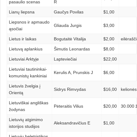
pasaulio scenas
R
Lianų liepsna
Gaučys Povilas
$1,00
Liepsnos ir apmaudo
Gliauda Jurgis
$3,00
ąsočiai
Lietus ir laikas
Bogutaitė Vitalija
$2,00
eilėrašči
Lietuvą aplankius
Šimutis Leonardas
$8,00
Lietuviai Arktyje
Lapteviečiai
$22,00
Lietuviai tautininkai-
Kerulis A, Prunskis J
$6,00
komunistų kankiniai
Lietuvis žvelgia į
Sidrys Rimvydas
$16,00
kelionės
Orientą
Lietuviškai angliškas
Pėteraitis Vilius
$20,00
30.000 
žodynas
Lietuvių atgimimo
Aleksandravičius E
$1,00
istorijos studijos
Lietuvių beletristikos