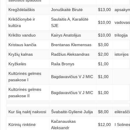
savosios spaudos
Kregždėlaiškis
Jonuškaitė Birutė
$13,00
apsakym
Krikščionybė ir
Saulaitis A, Karaliūtė
$10,00
vadovas
kultūra
SJE
Krikšto vanduo
Kairys Anatolijus
$10,00
trilogija
Kristaus kančia
Brentanas Klemensas
$3,00
Kryžių kalnas
Radžius Aleksandras
$2,00
istorijos
Kryžkelės
Raila Bronys
$1,00
Kultūrinės gelmės
Bagdavavičius V J MIC
$1,00
pasakose I
Kultūrinės gelmės
Bagdavavičius V J MIC
$1,00
pasakose II
Kur šią naktį nakvosi
Švabaitė-Gylienė Julija
$8,00
eilėrašči
Kačanauskas
Kūrinių rinktinė
$12,00
I Solinė
Aleksandr