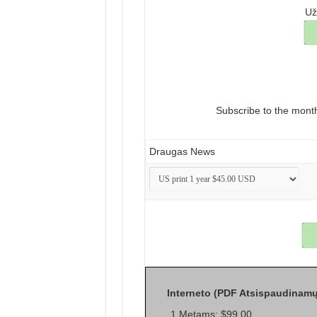
Už
Subscribe to the mont
Draugas News
Interneto (PDF Atsispaudinamų
1 Metams: $99.00