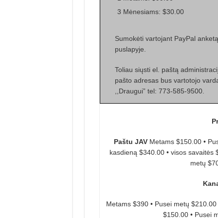
3 Mėnesiams: $30.00
Sumokėti vartojant PayPal anketą
puslapyje.
Toliau siųsti el. paštą administra
pašto adresas bus vartotojo vard
,,Draugui” tel: 773-585-9500.
P
Paštu JAV
Metams $150.00 • Pus
kasdieną $340.00 • visos savaitės
metų $70
Kana
Metams $390 • Pusei metų $210.00
$150.00 • Pusei 