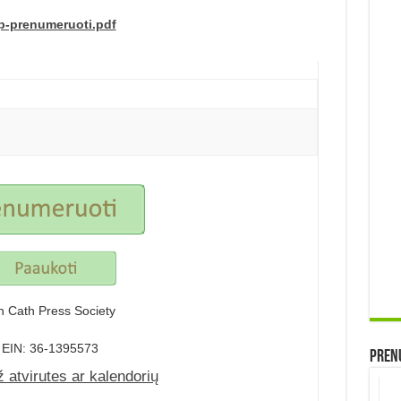
ip-prenumeruoti.pdf
th Cath Press Society
EIN: 36-1395573
Prenu
ž atvirutes ar kalendorių