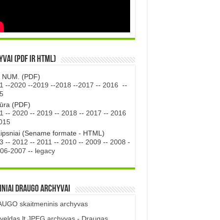
vai (PDF ir HTML)
. NUM. (PDF)
1
--
2020
--
2019
--
2018
--
2017
--
2016
--
5
tūra (PDF)
1
--
2020
--
2019
--
2018
--
2017
--
2016
015
aipsniai (Sename formate - HTML)
3
--
2012
--
2011
--
2010
--
2009
--
2008
-
06-2007
--
legacy
iniai DRAUGO Archyvai
UGO skaitmeninis archyvas
veldas.lt JPEG archyvas - Draugas