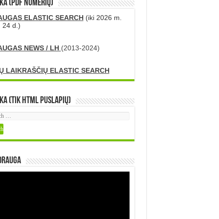
KA (PDF numerių)
AUGAS ELASTIC SEARCH
(iki 2026 m.
 24 d.)
AUGAS NEWS / LH
(2013-2024)
Ų LAIKRAŠČIŲ ELASTIC SEARCH
ka (tik HTML puslapių)
DRAUGA