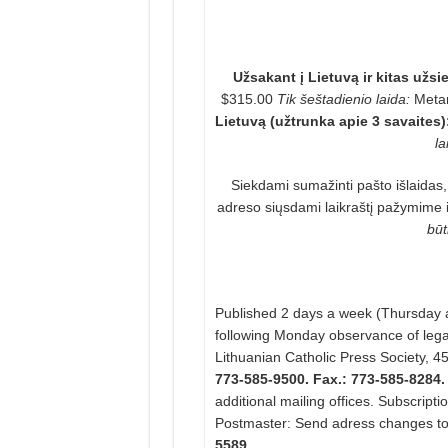
Užsakant į Lietuvą ir kitas užsie
$315.00
Tik šeštadienio laida:
Meta
Lietuvą (užtrunka apie 3 savaites)
la
Siekdami sumažinti pašto išlaidas
adreso siųsdami laikraštį pažymime 
būt
Published 2 days a week (Thursday a
following Monday observance of legal
Lithuanian Catholic Press Society,
45
773-585-9500. Fax.: 773-585-8284.
additional mailing offices.
Subscripti
Postmaster: Send adress changes t
5589