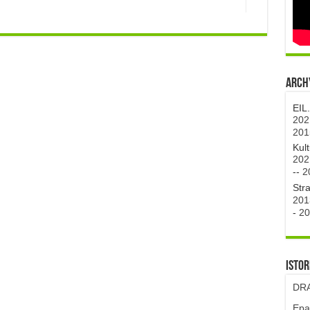
Archy
EIL
202
201
Kul
202
--
2
Str
201
-
20
Istor
DRA
Epa