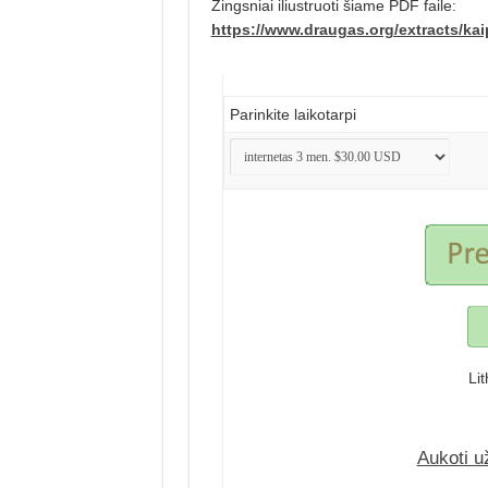
Žingsniai iliustruoti šiame PDF faile:
https://www.draugas.org/extracts/ka
Parinkite laikotarpi
Li
Aukoti u