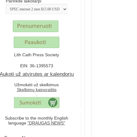
Parinkite laikotarpi
Lith Cath Press Society
EIN: 36-1395573
Aukoti už atvirutes ar kalendorių
.
Užmokėti už skelbimus
Skelbimų kainoraštis
.
Subscribe to the monthly English
language
"DRAUGAS NEWS"