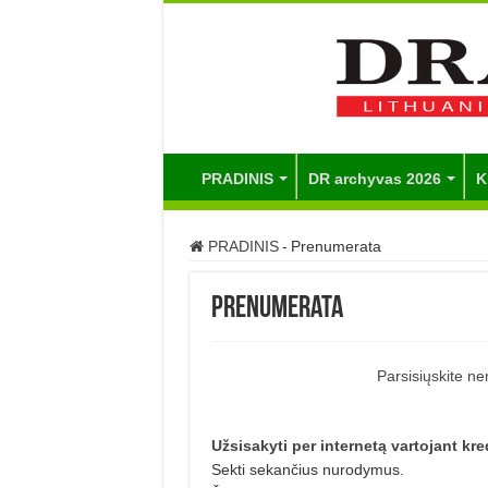
PRADINIS
DR archyvas 2026
K
PRADINIS
-
Prenumerata
Prenumerata
Parsisiųskite n
Užsisakyti per internetą vartojant kre
Sekti sekančius nurodymus.