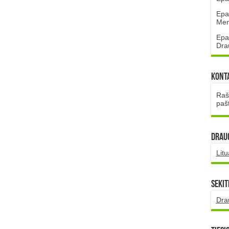
Epa
Mena
Epa
Dra
Kont
Rašt
paš
DRAUG
Lit
Sekit
Dra