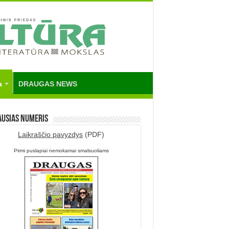
a
DRAUGAS NEWS
ausias numeris
Laikraščio pavyzdys
(PDF)
Pirmi puslapiai nemokamai smalsuoliams