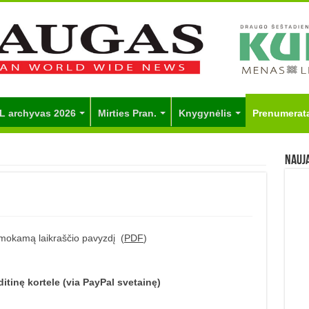
L archyvas 2026
Mirties Pran.
Knygynėlis
Prenumerat
Nauj
emokamą laikraščio pavyzdį (
PDF
)
ditinę kortele (via PayPal svetainę)