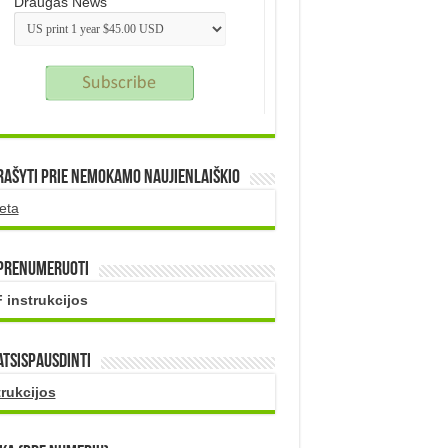
Draugas News
rašyti prie nemokamo naujienlaiškio
eta
 prenumeruoti
 instrukcijos
atsispausdinti
trukcijos