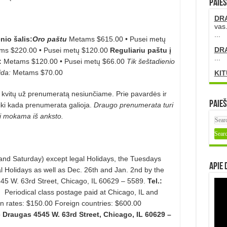
PAIEŠ
DR
vas.
...
nio šalis:
Oro paštu
Metams $615.00 • Pusei metų
DR
ms $220.00 • Pusei metų $120.00
Reguliariu paštu į
...
:
Metams $120.00 • Pusei metų $66.00
Tik šeštadienio
ida:
Metams $70.00
KIT
, kvitų už prenumeratą nesiunčiame.
Prie pavardės ir
Paieš
iki kada prenumerata galioja.
Draugo prenumerata turi
i mokama iš anksto.
nd Saturday) except legal Holidays, the Tuesdays
Apie 
 Holidays as well as Dec. 26th and Jan. 2nd by the
45 W. 63rd Street, Chicago, IL 60629 – 5589.
Tel.:
Periodical class postage paid at Chicago, IL and
on rates: $150.00
Foreign countries: $600.00
o
Draugas
4545 W. 63rd Street,
Chicago, IL 60629 –