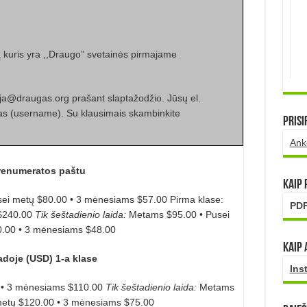
 kuris yra ,,Draugo” svetainės pirmajame
cija@draugas.org prašant slaptažodžio. Jūsų el.
as (username).
Su klausimais skambinkite
Prisi
Ank
renumeratos paštu
Kaip
ei metų $80.00 • 3 mėnesiams $57.00
Pirma klase:
PDF
 $240.00
Tik šeštadienio laida:
Metams $95.00 • Pusei
.00 • 3 mėnesiams $48.00
Kaip 
doje (USD) 1-a klase
Ins
 • 3 mėnesiams $110.00
Tik šeštadienio laida:
Metams
metų $120.00 • 3 mėnesiams $75.00