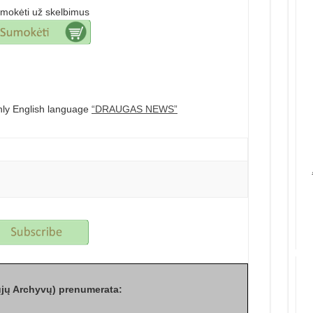
mokėti už skelbimus
hly English language
“DRAUGAS NEWS”
jų Archyvų) prenumerata: