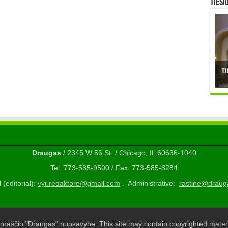
TIESI
Draugas
/ 2345 W 56 St. / Chicago, IL 60636-1040
Tel: 773-585-9500 / Fax: 773-585-8284
 (editorial):
vyr.redaktore@gmail.com
. Administrative:
rastine@draug
nraščio "Draugas" nuosavybė. This site may contain copyrighted materi