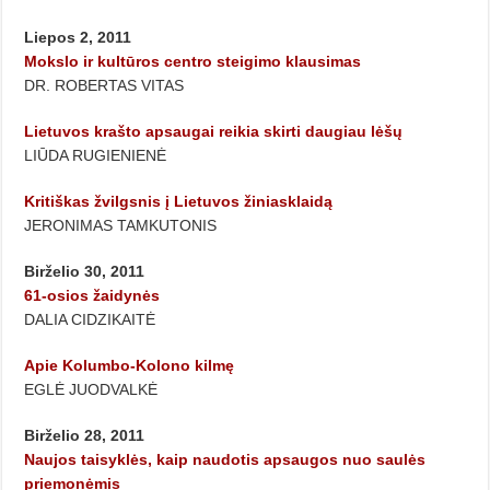
Liepos 2, 2011
Mokslo ir kultūros centro steigimo klausimas
DR. ROBERTAS VITAS
Lietuvos krašto apsaugai reikia skirti daugiau lėšų
LIŪDA RUGIENIENĖ
Kritiškas žvilgsnis į Lietuvos žiniasklaidą
JERONIMAS TAMKUTONIS
Birželio 30, 2011
61-osios žaidynės
DALIA CIDZIKAITĖ
Apie Kolumbo-Kolono kilmę
EGLĖ JUODVALKĖ
Birželio 28, 2011
Naujos taisyklės, kaip naudotis apsaugos nuo saulės
priemonėmis