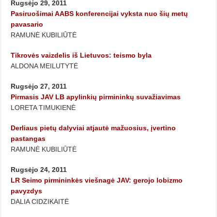
Rugsėjo 29, 2011
Pasiruošimai AABS konferencijai vyksta nuo šių metų
pavasario
RAMUNĖ KUBILIŪTĖ
Tikrovės vaizdelis iš Lietuvos: teismo byla
ALDONA MEILUTYTĖ
Rugsėjo 27, 2011
Pirmasis JAV LB apylinkių pirmininkų suvažiavimas
LORETA TIMUKIENĖ
Derliaus pietų dalyviai atjautė mažuosius, įvertino
pastangas
RAMUNĖ KUBILIŪTĖ
Rugsėjo 24, 2011
LR Seimo pirmininkės viešnagė JAV: gerojo lobizmo
pavyzdys
DALIA CIDZIKAITĖ