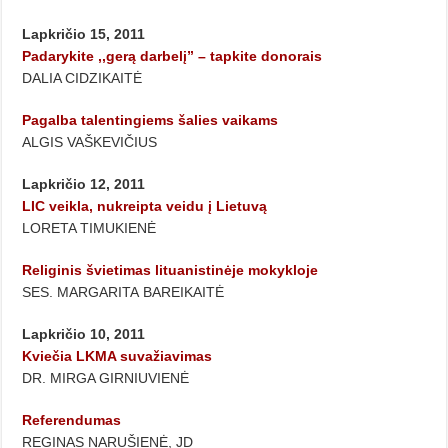
Lapkričio 15, 2011
Padarykite ,,gerą darbelį” – tapkite donorais
DALIA CIDZIKAITĖ
Pagalba talentingiems šalies vaikams
ALGIS VAŠKEVIČIUS
Lapkričio 12, 2011
LIC veikla, nukreipta veidu į Lietuvą
LORETA TIMUKIENĖ
Religinis švietimas lituanistinėje mokykloje
SES. MARGARITA BAREIKAITĖ
Lapkričio 10, 2011
Kviečia LKMA suvažiavimas
DR. MIRGA GIRNIUVIENĖ
Referendumas
REGINAS NARUŠIENĖ, JD