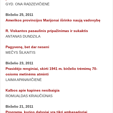
GYD. ONA RADZEVIČIENĖ
Birželio 25, 2011
Amerikos provincijos Marijonai išrinko naują vadovybę
R. Viskantos pasaulinis pripažinimas ir sukaktis
ANTANAS DUNDZILA
Pagyvenę, bet dar neseni
MEČYS ŠILKAITIS
Birželio 23, 2011
Prasidėjo renginiai, skirti 1941 m. birželio trėmimų 70-
osioms metinėms atminti
LAIMA APANAVIČIENĖ
Kalbos apie kapines nesibaigia
ROMUALDAS KRIAUČIŪNAS
Birželio 21, 2011
Programa, kurios dalyviai yra tikri ambasadoriai