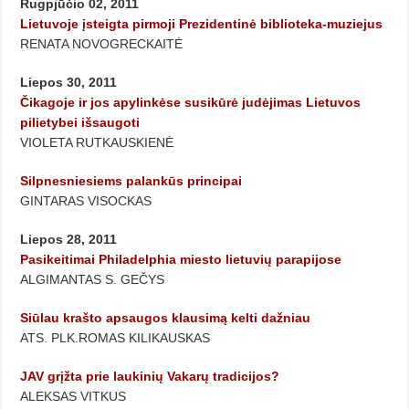
Rugpjūčio 02, 2011
Lietuvoje įsteigta pirmoji Prezidentinė biblioteka-muziejus
RENATA NOVOGRECKAITĖ
Liepos 30, 2011
Čikagoje ir jos apylinkėse susikūrė judėjimas Lietuvos
pilietybei išsaugoti
VIOLETA RUTKAUSKIENĖ
Silpnesniesiems palankūs principai
GINTARAS VISOCKAS
Liepos 28, 2011
Pasikeitimai Philadelphia miesto lietuvių parapijose
ALGIMANTAS S. GEČYS
Siūlau krašto apsaugos klausimą kelti dažniau
ATS. PLK.ROMAS KILIKAUSKAS
JAV grįžta prie laukinių Vakarų tradicijos?
ALEKSAS VITKUS