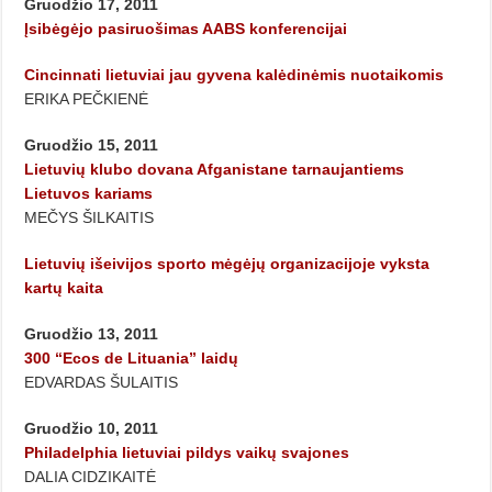
Gruodžio 17, 2011
Įsibėgėjo pasiruošimas AABS konferencijai
Cincinnati lietuviai jau gyvena kalėdinėmis nuotaikomis
ERIKA PEČKIENĖ
Gruodžio 15, 2011
Lietuvių klubo dovana Afganistane tarnaujantiems
Lietuvos kariams
MEČYS ŠILKAITIS
Lietuvių išeivijos sporto mėgėjų organizacijoje vyksta
kartų kaita
Gruodžio 13, 2011
300 “Ecos de Lituania” laidų
EDVARDAS ŠULAITIS
Gruodžio 10, 2011
Philadelphia lietuviai pildys vaikų svajones
DALIA CIDZIKAITĖ