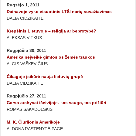
Rugsėjo 1, 2011
Dainavoje vyko visuotinis LTŠI narių suvažiavimas
DALIA CIDZIKAITĖ
Krepšinis Lietuvoje – religija ar beprotybė?
ALEKSAS VITKUS
Rugpjūčio 30, 2011
Amerika neįveikė gimtosios žemės traukos
ALGIS VAŠKEVIČIUS
Čikagoje įsikūrė nauja lietuvių grupė
DALIA CIDZIKAITĖ
Rugpjūčio 27, 2011
Garso archyvai išeivijoje: kas saugo, tas prižiūri
ROMAS SAKADOLSKIS
M. K. Čiurlionis Amerikoje
ALDONA RASTENYTĖ-PAGE