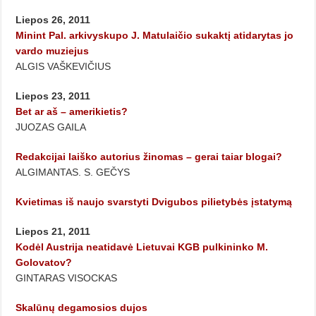
Liepos 26, 2011
Minint Pal. arkivyskupo J. Matulaičio sukaktį atidarytas jo
vardo muziejus
ALGIS VAŠKEVIČIUS
Liepos 23, 2011
Bet ar aš – amerikietis?
JUOZAS GAILA
Redakcijai laiško autorius žinomas – gerai taiar blogai?
ALGIMANTAS. S. GEČYS
Kvietimas iš naujo svarstyti Dvigubos pilietybės įstatymą
Liepos 21, 2011
Kodėl Austrija neatidavė Lietuvai KGB pulkininko M.
Golovatov?
GINTARAS VISOCKAS
Skalūnų degamosios dujos