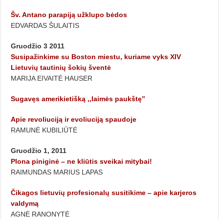
Šv. Antano parapiją užklupo bėdos
EDVARDAS ŠULAITIS
Gruodžio 3 2011
Susipažinkime su Boston miestu, kuriame vyks XIV
Lietuvių tautinių šokių šventė
MARIJA EIVAITĖ HAUSER
Sugavęs amerikietišką ,,laimės paukštę”
Apie revoliuciją ir evoliuciją spaudoje
RAMUNĖ KUBILIŪTĖ
Gruodžio 1, 2011
Plona piniginė – ne kliūtis sveikai mitybai!
RAIMUNDAS MARIUS LAPAS
Čikagos lietuvių profesionalų susitikime – apie karjeros
valdymą
AGNĖ RANONYTĖ