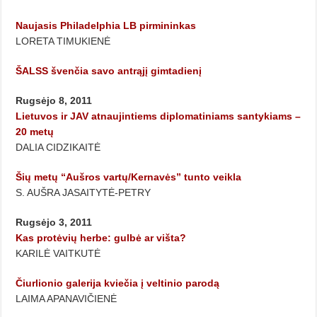
Naujasis Philadelphia LB pirmininkas
LORETA TIMUKIENĖ
ŠALSS švenčia savo antrąjį gimtadienį
Rugsėjo 8, 2011
Lietuvos ir JAV atnaujintiems diplomatiniams santykiams –
20 metų
DALIA CIDZIKAITĖ
Šių metų “Aušros vartų/Kernavės” tunto veikla
S. AUŠRA JASAITYTĖ-PETRY
Rugsėjo 3, 2011
Kas protėvių herbe: gulbė ar višta?
KARILĖ VAITKUTĖ
Čiurlionio galerija kviečia į veltinio parodą
LAIMA APANAVIČIENĖ