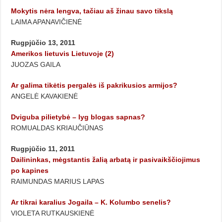
Mokytis nėra lengva, tačiau aš žinau savo tikslą
LAIMA APANAVIČIENĖ
Rugpjūčio 13, 2011
Amerikos lietuvis Lietuvoje (2)
JUOZAS GAILA
Ar galima tikėtis pergalės iš pakrikusios armijos?
ANGELĖ KAVAKIENĖ
Dviguba pilietybė – lyg blogas sapnas?
ROMUALDAS KRIAUČIŪNAS
Rugpjūčio 11, 2011
Dailininkas, mėgstantis žalią arbatą ir pasivaikščiojimus
po kapines
RAIMUNDAS MARIUS LAPAS
Ar tikrai karalius Jogaila – K. Kolumbo senelis?
VIOLETA RUTKAUSKIENĖ