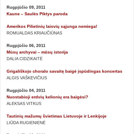
Rugpjūčio 09, 2011
Kaune – Saulės Piktys paroda
Amerikos Pilietinių laisvių sąjunga nemiega!
ROMUALDAS KRIAUČIŪNAS
Rugpjūčio 06, 2011
Mūsų archyvai – mūsų istorija
DALIA CIDZIKAITĖ
Grigališkojo choralo savaitę baigė įspūdingas koncertas
ALGIS VAŠKEVIČIUS
Rugpjūčio 04, 2011
Nuostabioji erdvių kelionių era baigėsi?
ALEKSAS VITKUS
Tautinių mažumų švietimas Lietuvoje ir Lenkijoje
LIŪDA RUGIENIENĖ