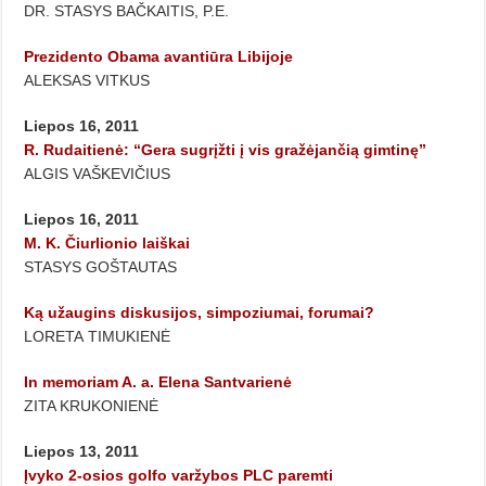
DR. STASYS BAČKAITIS, P.E.
Prezidento Obama avantiūra Libijoje
ALEKSAS VITKUS
Liepos 16, 2011
R. Rudaitienė: “Gera sugrįžti į vis gražėjančią gimtinę”
ALGIS VAŠKEVIČIUS
Liepos 16, 2011
M. K. Čiurlionio laiškai
STASYS GOŠTAUTAS
Ką užaugins diskusijos, simpoziumai, forumai?
LORETA TIMUKIENĖ
In memoriam A. a. Elena Santvarienė
ZITA KRUKONIENĖ
Liepos 13, 2011
Įvyko 2-osios golfo varžybos PLC paremti