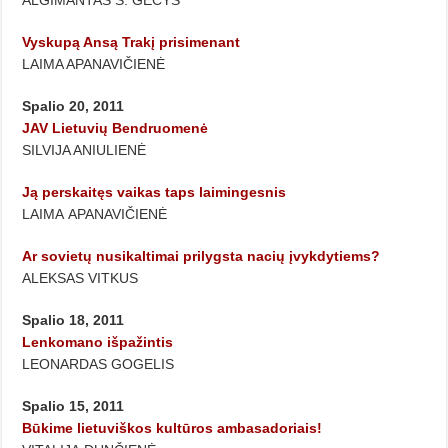
ALGIMANTAS S. GEČYS
Vyskupą Ansą Trakį prisimenant
LAIMA APANAVIČIENĖ
Spalio 20, 2011
JAV Lietuvių Bendruomenė
SILVIJA ANIULIENĖ
Ją perskaitęs vaikas taps laimingesnis
LAIMA APANAVIČIENĖ
Ar sovietų nusikaltimai prilygsta nacių įvykdytiems?
ALEKSAS VITKUS
Spalio 18, 2011
Lenkomano išpažintis
LEONARDAS GOGELIS
Spalio 15, 2011
Būkime lietuviškos kultūros ambasadoriais!