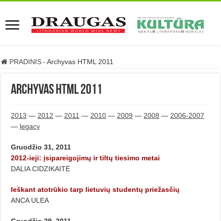
PRADINIS
-
Archyvas HTML 2011
Archyvas HTML 2011
2013
—
2012
—
2011
—
2010
—
2009
—
2008
—
2006-2007
—
legacy
Gruodžio 31, 2011
2012-ieji: įsipareigojimų ir tiltų tiesimo metai
DALIA CIDZIKAITĖ
Ieškant atotrūkio tarp lietuvių studentų priežasčių
ANCA ULEA