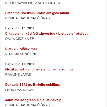
NIJOLĖ KAVALIAUSKAITĖ-HUNTER
Patarimai sveikam protiniam gyvenimui
ROMUALDAS KRIAUČIŪNAS
Lapkričio 19, 2011
Čikagoje lankėsi VšĮ ,,Investuok Lietuvoje” atstovai
DALIA CIDZIKAITĖ
Lietuvių rūšiavimas
VITALIJA DUNČIENĖ
Lapkričio 17, 2011
Muzika, nežinanti nei sienų, nei laiko ribų
RAMUNĖ LAPAS
Dar apie 1941 m. Birželio sukilimą
LEONIDAS RAGAS
Jaunimo kongreso alėja Dainavoje
ROMUALDAS KRIAUČIŪNAS