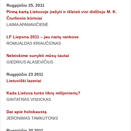
Rugpjūčio 25, 2011
Pirmą kartą Lietuvoje įrašyti ir išleisti visi didžiojo M. K.
Čiurlionio kūriniai
LAIMA APANAVIČIENĖ
LF Liepsna 2011 – jau narių rankose
ROMUALDAS KRIAUČIŪNAS
Neleiskime sunykti mūsų tautai
GIEDRIUS ALASEVIČIUS
Rugpjūčio 23 2011
Lietuviški lazeriai
Kada Lietuva turės tikrų milijonierių?
GINTATRAS VISOCKAS
Dar apie holokaustą
JERONIMAS TAMKUTONIS
Rugpjūčio 20 2011