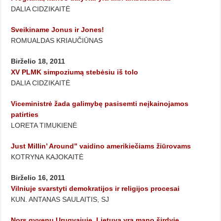
DALIA CIDZIKAITĖ
Sveikiname Jonus ir Jones!
ROMUALDAS KRIAUČIŪNAS
Birželio 18, 2011
XV PLMK simpoziumą stebėsiu iš tolo
DALIA CIDZIKAITĖ
Viceministrė žada galimybę pasisemti neįkainojamos
patirties
LORETA TIMUKIENĖ
Just Millin’ Around” vaidino amerikiečiams žiūrovams
KOTRYNA KAJOKAITĖ
Birželio 16, 2011
Vilniuje svarstyti demokratijos ir religijos procesai
KUN. ANTANAS SAULAITIS, SJ
Nors gyvenu Urugvajuje, Lietuva yra mano širdyje