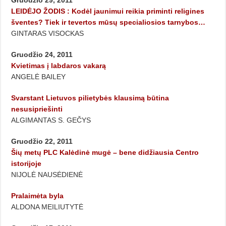
Gruodžio 29, 2011
LEIDĖJO ŽODIS : Kodėl jaunimui reikia priminti religines
šventes? Tiek ir tevertos mūsų specialiosios tarnybos…
GINTARAS VISOCKAS
Gruodžio 24, 2011
Kvietimas į labdaros vakarą
ANGELĖ BAILEY
Svarstant Lietuvos pilietybės klausimą būtina
nesusipriešinti
ALGIMANTAS S. GEČYS
Gruodžio 22, 2011
Šių metų PLC Kalėdinė mugė – bene didžiausia Centro
istorijoje
NIJOLĖ NAUSĖDIENĖ
Pralaimėta byla
ALDONA MEILIUTYTĖ