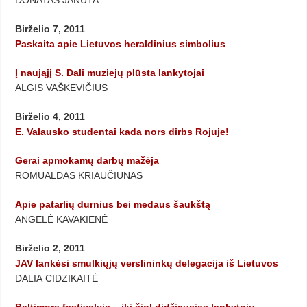
DONATAS JANUTA
Birželio 7, 2011
Paskaita apie Lietuvos heraldinius simbolius
Į naująjį S. Dali muziejų plūsta lankytojai
ALGIS VAŠKEVIČIUS
Birželio 4, 2011
E. Valausko studentai kada nors dirbs Rojuje!
Gerai apmokamų darbų mažėja
ROMUALDAS KRIAUČIŪNAS
Apie patarlių durnius bei medaus šaukštą
ANGELĖ KAVAKIENĖ
Birželio 2, 2011
JAV lankėsi smulkiųjų verslininkų delegacija iš Lietuvos
DALIA CIDZIKAITĖ