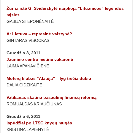
Žurnalistė G. Sviderskytė narplioja “Lituanicos” legendos
mįsles
GABIJA STEPONĖNAITĖ
Ar Lietuva – represinė valstybė?
GINTARAS VISOCKAS
Gruodžio 8, 2011
Jaunimo centro metinė vakaronė
LAIMA APANAVIČIENĖ
Moterų klubas “Alatėja” – lyg trečia dukra
DALIA CIDZIKAITĖ
Vatikanas skatina pasaulinę finansų reformą
ROMUALDAS KRIAUČIŪNAS
Gruodžio 6, 2011
Įspūdžiai po LTSC knygų mugės
KRISTINA LAPIENYTĖ