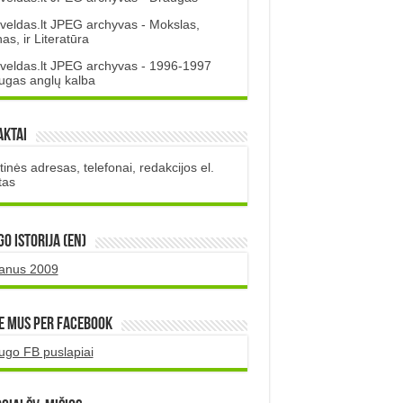
veldas.lt JPEG archyvas - Mokslas,
s, ir Literatūra
veldas.lt JPEG archyvas - 1996-1997
ugas anglų kalba
aktai
inės adresas, telefonai, redakcijos el.
tas
O istorija (EN)
uanus 2009
e mus per Facebook
ugo FB puslapiai