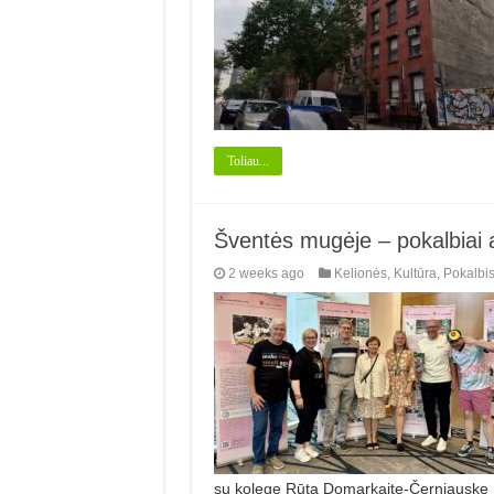
Toliau...
Šventės mugėje – pokalbiai 
2 weeks ago
Kelionės
,
Kultūra
,
Pokalbi
su kolege Rūta Domarkaite-Černiauske