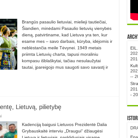
Brangūs pasaulio lietuviai, mielieji tautiečiai,
Šiandien, minėdami Pasaulio lietuvių vienybės
dieną, patvirtiname, kad Lietuva yra ten, kur
Archy
esame mes – savo darbais, kūryba, idėjomis ir
neblėstančia meile Tėvynei. 1949 metais
EIL
202
priimta Lietuvių charta, tapusi moraliniu
201
kompasu išblaškytai, tačiau nesulaužytai
Kul
tautai, įpareigojo mus saugoti savo savastį ir
202
--
2
Str
201
-
20
ntę, Lietuvą, pilietybę
i
Istor
Kadenciją baigusi Lietuvos Prezidentė Dalia
DRA
Grybauskaitė interviu „Draugui“ džiaugėsi
Epa
Lietuva ir lietuviais, pasklidusiais visame