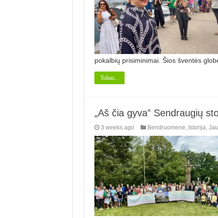
pokalbių prisiminimai. Šios šventės glob
Toliau...
„Aš čia gyva” Sendraugių sto
3 weeks ago
Bendruomenė
,
Istorija
,
Ja