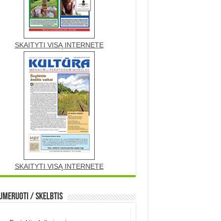
SKAITYTI VISĄ INTERNETE
SKAITYTI VISĄ INTERNETE
meruoti / Skelbtis