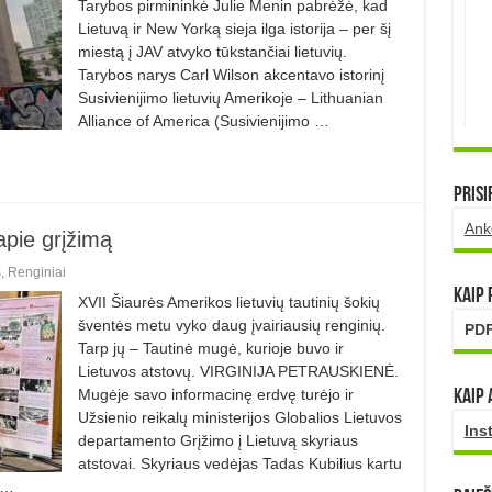
Tarybos pirmininkė Julie Menin pabrėžė, kad
Lietuvą ir New Yorką sieja ilga istorija – per šį
miestą į JAV atvyko tūkstančiai lietuvių.
Tarybos narys Carl Wilson akcentavo istorinį
Susivienijimo lietuvių Amerikoje – Lithuanian
Alliance of America (Susivienijimo …
Prisi
Ank
apie grįžimą
s
,
Renginiai
Kaip
XVII Šiaurės Amerikos lietuvių tautinių šokių
šventės metu vyko daug įvairiausių renginių.
PDF
Tarp jų – Tautinė mugė, kurioje buvo ir
Lietuvos atstovų. VIRGINIJA PETRAUSKIENĖ.
Mugėje savo informacinę erdvę turėjo ir
Kaip 
Užsienio reikalų ministerijos Globalios Lietuvos
Ins
departamento Grįžimo į Lietuvą skyriaus
atstovai. Skyriaus vedėjas Tadas Kubilius kartu
 …