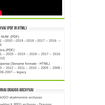
vai (PDF ir HTML)
. NUM. (PDF)
1
--
2020
--
2019
--
2018
--
2017
--
2016
--
5
tūra (PDF)
1
--
2020
--
2019
--
2018
--
2017
--
2016
015
aipsniai (Sename formate - HTML)
3
--
2012
--
2011
--
2010
--
2009
--
2008
-
06-2007
--
legacy
iniai DRAUGO Archyvai
UGO skaitmeninis archyvas
veldas.lt JPEG archyvas - Draugas