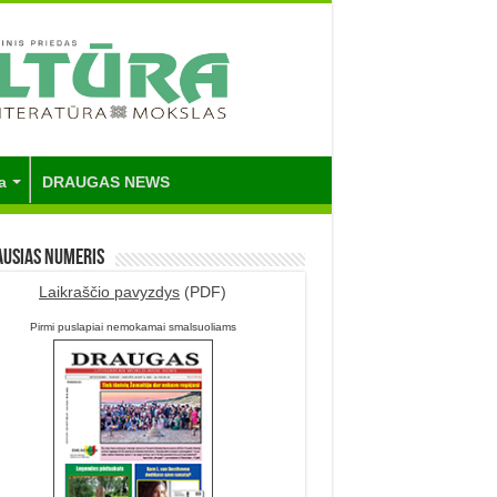
a
DRAUGAS NEWS
ausias numeris
Laikraščio pavyzdys
(PDF)
Pirmi puslapiai nemokamai smalsuoliams