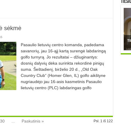
TIESI
nė sėkmė
as
Pasaulio lietuvių centro komanda, padedama
savanorių, jau 16-ąjį kartą surengė labdaringą
golfo turnyrą. Jo rezultatai – džiuginantys:
dosnių dalyvių dėka surinkta rekordinė pinigų
suma. Šeštadienį, birželio 20 d., „Old Oak
Country Club“ (Homer Glen, IL) golfo aikštyne
nugriaudėjo jau 16-asis kasmetinis Pasaulio
lietuvių centro (PLC) labdaringas golfo
30
...
Paskutinis »
Psl. 1 iš 122