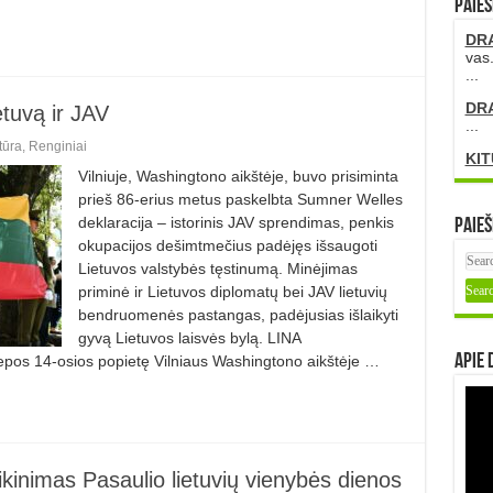
PAIEŠ
DR
vas.
...
DR
etuvą ir JAV
...
tūra
,
Renginiai
KIT
Vilniuje, Washingtono aikštėje, buvo prisiminta
prieš 86-erius metus paskelbta Sumner Welles
deklaracija – istorinis JAV sprendimas, penkis
Paieš
okupacijos dešimtmečius padėjęs išsaugoti
Lietuvos valstybės tęstinumą. Minėjimas
priminė ir Lietuvos diplomatų bei JAV lietuvių
bendruomenės pastangas, padėjusias išlaikyti
gyvą Lietuvos laisvės bylą. LINA
Apie 
epos 14-osios popietę Vilniaus Washingtono aikštėje …
ikinimas Pasaulio lietuvių vienybės dienos