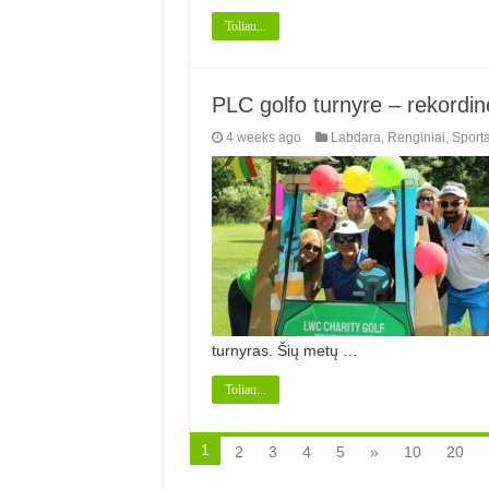
Toliau...
PLC golfo turnyre – rekordi
4 weeks ago
Labdara
,
Renginiai
,
Sport
turnyras. Šių metų …
Toliau...
1
2
3
4
5
»
10
20