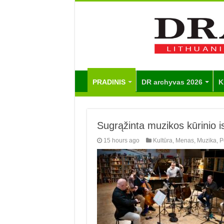
PRADINIS
DR archyvas 2026
K
Sugrąžinta muzikos kūrinio is
15 hours ago
Kultūra
,
Menas
,
Muzika
,
P