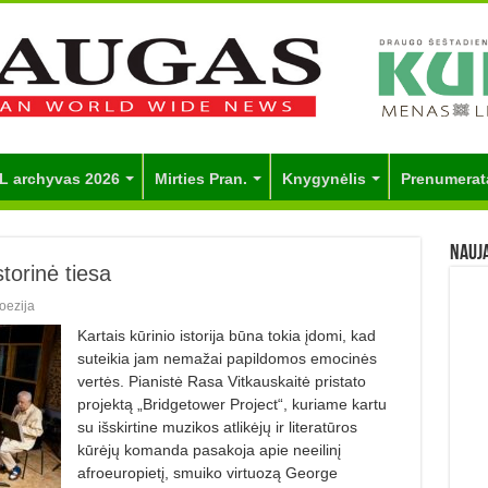
L archyvas 2026
Mirties Pran.
Knygynėlis
Prenumerat
Nauj
torinė tiesa
oezija
Kartais kūrinio istorija būna tokia įdomi, kad
suteikia jam nemažai papildomos emocinės
vertės. Pianistė Rasa Vitkauskaitė pristato
projektą „Bridgetower Project“, kuriame kartu
su išskirtine muzikos atlikėjų ir literatūros
kūrėjų komanda pasakoja apie neeilinį
afroeuropietį, smuiko virtuozą George