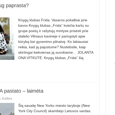
aug paprasta?
Knygų klubas Frida. Vasaros pokalbiai prie
kavos Knygų klubas „Frida“ kviečia kartu su
grupe poetų ir rašytojų mintyse prisėsti prie
stalelio Vilniaus kavinėje ir pamąstyti apie
kūrybą bei gyvenimo pilnatvę. Ko labiausiai
reikia, kad ją pajustume? Nustebsite, kaip
skirtingai kiekvienas ją suvokiame… JOLANTA
ONA VITKUTĖ. Knygų klubas „Frida“ šią
LA pastato – laimėta
i
,
Kultūra
Šią savaitę New Yorko miesto taryboje (New
York City Council) skambėjo Lietuvos vardas.