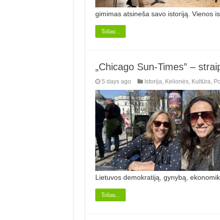
gimimas atsineša savo istoriją. Vienos is
Toliau...
„Chicago Sun-Times” – straip
5 days ago
Istorija
,
Kelionės
,
Kultūra
,
Po
Lietuvos demokratiją, gynybą, ekonomiką
Toliau...