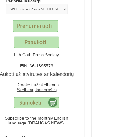
Parinkite laikotarpi
Lith Cath Press Society
EIN: 36-1395573
Aukoti už atvirutes ar kalendorių
.
Užmokėti už skelbimus
Skelbimų kainoraštis
.
Subscribe to the monthly English
language
"DRAUGAS NEWS"