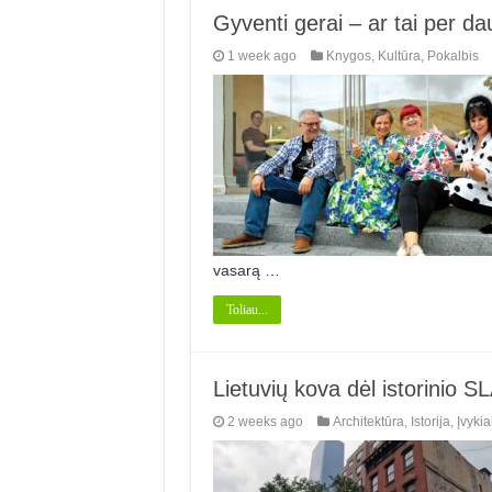
Gyventi gerai – ar tai per d
1 week ago
Knygos
,
Kultūra
,
Pokalbis
vasarą …
Toliau...
Lietuvių kova dėl istorinio S
2 weeks ago
Architektūra
,
Istorija
,
Įvykia