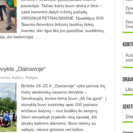
pasaulyje. Tačiau kartu buvo atvira ir tiesi –
Epa
sakė nenorinti dalyti rožinių pažadų.
Mena
VIRGINIJA PETRAUSKIENĖ. Nuaidėjus XVII
Epa
Šiaurės Amerikos lietuvių tautinių šokių
Dra
šventei, dar ilgai liks jos įspūdžiai, susitikimų,
ėja, dvi kadencijas …
Kont
Rašt
paš
vykla „Dainavoje“
unimas
,
Kultūra
,
Religija
DRAUG
Birželio 18–25 d. „Dainavoje“ vyko pirmoji šių
Lit
metų ateitininkų vasaros stovykla –
Sendraugių, kurios tema buvo „Aš čia gyva“. Į
stovyklą buvo susirinkę apie 150 įvairaus
Sekit
amžiaus dalyvių – nuo kūdikių iki senjorų.
Dra
Vieni stovykloje praleido visą savaitę, kiti
atvyko kelioms dienoms. Buvo šeimų su
vaikais, vienos giminės net kelios …