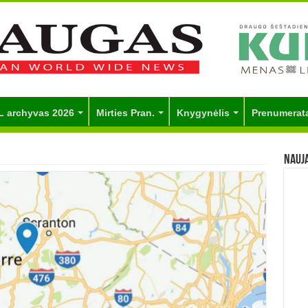
L archyvas 2026
Mirties Pran.
Knygynėlis
Prenumerat
Nauj