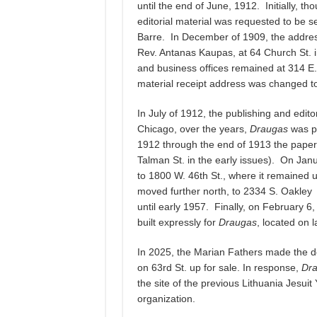
until the end of June, 1912. Initially, th
editorial material was requested to be s
Barre. In December of 1909, the address 
Rev. Antanas Kaupas, at 64 Church St. in
and business offices remained at 314 E. 
material receipt address was changed to 
In July of 1912, the publishing and edit
Chicago, over the years,
Draugas
was pu
1912 through the end of 1913 the paper 
Talman St. in the early issues). On Jan
to 1800 W. 46th St., where it remained 
moved further north, to 2334 S. Oakley 
until early 1957. Finally, on February 6,
built expressly for
Draugas
, located on 
In 2025, the Marian Fathers made the de
on 63rd St. up for sale. In response,
Dr
the site of the previous Lithuania Jesu
organization.