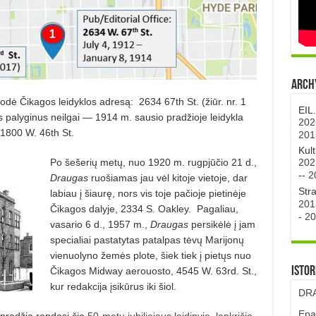
Archy
dė Čikagos leidyklos adresą: 2634 67th St. (žiūr. nr. 1
EIL
s palyginus neilgai — 1914 m. sausio pradžioje leidykla
202
 1800 W. 46th St.
201
Kul
202
Po šešerių metų, nuo 1920 m. rugpjūčio 21 d.,
--
2
Draugas
ruošiamas jau vėl kitoje vietoje, dar
Str
labiau į šiaurę, nors vis toje pačioje pietinėje
201
Čikagos dalyje, 2334 S. Oakley. Pagaliau,
-
20
vasario 6 d., 1957 m.,
Draugas
persikėlė į jam
specialiai pastatytas patalpas tėvų Marijonų
vienuolyno žemės plote, šiek tiek į pietųs nuo
Istor
Čikagos Midway aerouosto, 4545 W. 63rd. St.,
kur redakcija įsikūrus iki šiol.
DRA
Epa