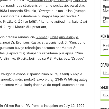
pradžią randasi čia
50-metų jubiliejaus leidinyje, lapkričio
gai naudingas straipsnis pirmame puslapyje, parašytas
Epa
Mena
1968) Leonardo Šimučio, “
Draugo
nueitas kelias (trumpa
lies aštuntame aštuntame puslapyje taip pat randasi S.
Epa
go
Kryžkelė: Žūti ar būti?, ” kuriame apibudinta, kaip tėvai
Dra
l. Jurgiui Matulaičiui pritariant,
Kont
aščio pradžia randasi čia
50-metų jubiliejaus leidinyje,
atingai Dr. Broniaus Kaslas straipsnis, psl. 3, “Kun. Jono
Rašt
grafuotas buvęs rekadcijos pastatas ant Market St.,
paš
as (slapyvardis) straipsnis ketvirtame puslapyje, “Nuo
rslininko, (Pasikalbėjimas su P.S. Moliu, buv. ‘Draugo’
DRAUG
Lit
raugo“ leidybos ir spausdinimo biurą, esantį 63-ojoje
“ gruodžio mėn. perkėlė savo biurą į 2345 W 56-ąją gatvę
imo centro vietą, kurią dabar valdo nepriklausoma pelno
Sekit
Dra
 Wilkes-Barre, PA, from its inception on July 12, 1909,