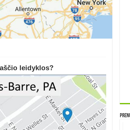
raščio leidyklos?
Prenu