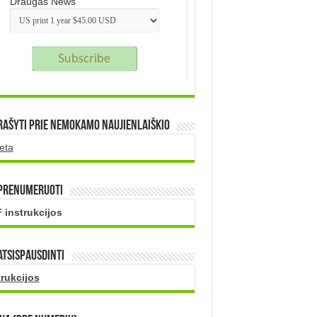
Draugas News
rašyti prie nemokamo naujienlaiškio
eta
 prenumeruoti
 instrukcijos
atsispausdinti
trukcijos