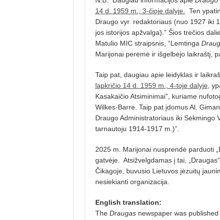
N.B. Daugiau informacijos apie
Draugo
14 d. 1959 m., 3-čioje dalyje.
Ten ypatin
Draugo vyr. redaktoriaus (nuo 1927 iki 
jos istorijos apžvalga).” Šios trečios da
Matulio MIC straipsnis, “Lemtinga
Drau
Marijonai perėmė ir išgelbėjo laikraštį, pa
Taip pat, daugiau apie leidyklas ir laikr
lapkričio 14 d. 1959 m., 4-toje dalyje
, yp
Kasakaičio Atsiminimai”, kuriame nufoto
Wilkes-Barre. Taip pat įdomus Al. Gimant
Draugo Administratoriaus iki Sėkmingo Ve
tarnautoju 1914-1917 m.)”.
2025 m. Marijonai nusprendė parduoti „D
gatvėje. Atsižvelgdamas į tai, „Draugas
Čikagoje, buvusio Lietuvos jėzuitų jaun
nesiekianti organizacija.
English translation:
The
Draugas
newspaper was published in