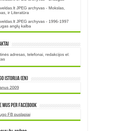
veldas.lt JPEG archyvas - Mokslas,
s, ir Literatūra
veldas.lt JPEG archyvas - 1996-1997
ugas anglų kalba
aktai
inės adresas, telefonai, redakcijos el.
tas
O istorija (EN)
uanus 2009
e mus per Facebook
ugo FB puslapiai