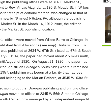
TIESI
ough the publishing offices were at 314 E. Market St.,
ent to Rev. Vincas Vizgirda, at 190 S. Meade St. in Wilkes-
for receipt of editorial material was changed to that of
 nearby (8 miles) Pittston, PA, although the publishing
Market St. In the March 14, 1912 issue, the editorial
the Market St. publishing location.
orial offices were moved from Wilkes-Barre to Chicago. In
blished from 4 locations (see map). Initially, from July
was published at 2634 W. 67th St. (listed as 67th & South
uary 8, 1914, the paper had moved about 2.5 miles north,
until August of 1920. On August 21, 1920, the paper had
(though still on Chicago’s South Side) where it remained
 1957, publishing was begun at a facility that had been
land belonging to the Marian Fathers, at 4545 W. 63rd St.
cision to put the Draugas publishing and printing office
augas
moved its offices to 2345 W 56th Street in Chicago,
it Youth Center, now managed by an independent nonprofit