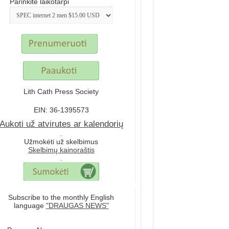
Parinkite laikotarpi
Lith Cath Press Society
EIN: 36-1395573
Aukoti už atvirutes ar kalendorių
.
Užmokėti už skelbimus
Skelbimų kainoraštis
.
Subscribe to the monthly English
language
"DRAUGAS NEWS"