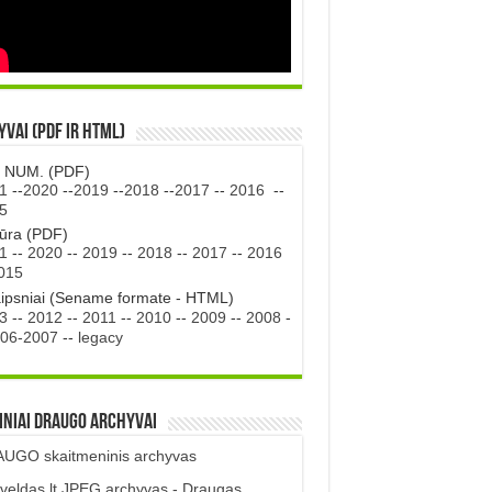
vai (PDF ir HTML)
. NUM. (PDF)
1
--
2020
--
2019
--
2018
--
2017
--
2016
--
5
tūra (PDF)
1
--
2020
--
2019
--
2018
--
2017
--
2016
015
aipsniai (Sename formate - HTML)
3
--
2012
--
2011
--
2010
--
2009
--
2008
-
06-2007
--
legacy
iniai DRAUGO Archyvai
UGO skaitmeninis archyvas
veldas.lt JPEG archyvas - Draugas