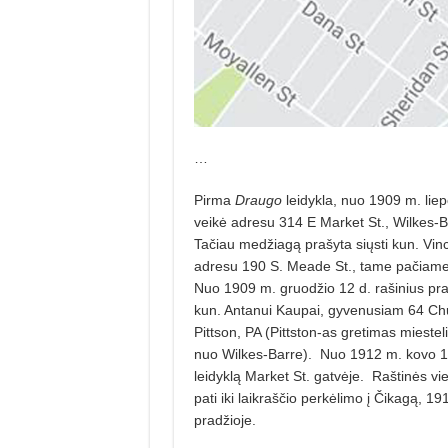
…
Pirma
Draugo
leidykla, nuo 1909 m. liep
veikė adresu 314 E Market St., Wilkes-B
Tačiau medžiagą prašyta siųsti kun. Vinc
adresu 190 S. Meade St., tame pačiam
Nuo 1909 m. gruodžio 12 d. rašinius praš
kun. Antanui Kaupai, gyvenusiam 64 Chu
Pittson, PA (Pittston-as gretimas miesteli
nuo Wilkes-Barre). Nuo 1912 m. kovo 14
leidyklą Market St. gatvėje. Raštinės viet
pati iki laikraščio perkėlimo į Čikagą, 19
pradžioje.