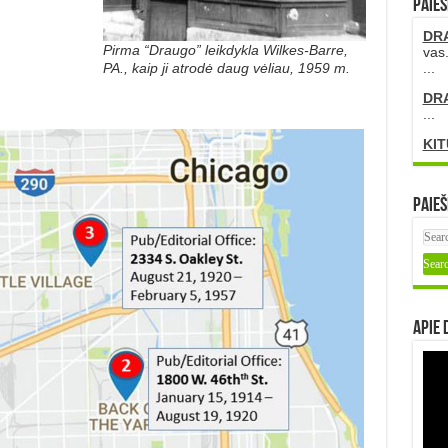
PAIEŠ
DR
Pirma “Draugo” leikdykla Wilkes-Barre,
vas.
PA., kaip ji atrodė daug vėliau, 1959 m.
...
DR
...
KIT
Paieš
Apie 