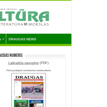
a
DRAUGAS NEWS
ausias numeris
Laikraščio pavyzdys
(PDF)
Pirmi puslapiai nemokamai smalsuoliams