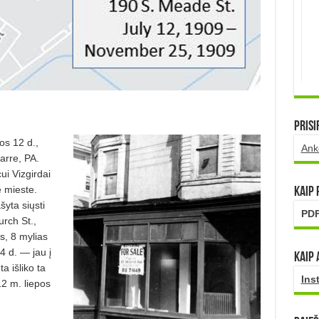
Prisi
os 12 d.,
Ank
arre, PA.
ui Vizgirdai
e mieste.
Kaip
yta siųsti
PDF
rch St.,
s, 8 mylias
 d. — jau į
Kaip 
a išliko ta
Ins
12 m. liepos