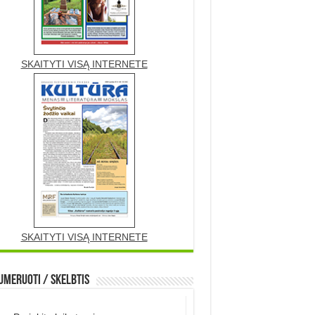
SKAITYTI VISĄ INTERNETE
SKAITYTI VISĄ INTERNETE
meruoti / Skelbtis