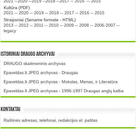
2021
--
2020
--
2019
--
2018
--
2017
--
2016
--
2015
Kultūra (PDF)
2021
--
2020
--
2019
--
2018
--
2017
--
2016
--
2015
Straipsniai (Sename formate - HTML)
2013
--
2012
--
2011
--
2010
--
2009
--
2008
--
2006-2007
--
legacy
Istoriniai DRAUGO Archyvai
DRAUGO skaitmeninis archyvas
Epaveldas.lt JPEG archyvas - Draugas
Epaveldas.lt JPEG archyvas - Mokslas, Menas, ir Literatūra
Epaveldas.lt JPEG archyvas - 1996-1997 Draugas anglų kalba
Kontaktai
Raštinės adresas, telefonai, redakcijos el. paštas