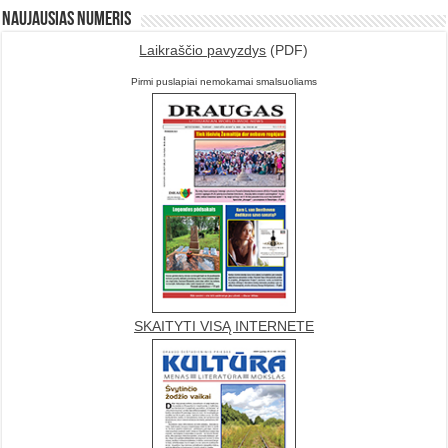
Naujausias numeris
Laikraščio pavyzdys
(PDF)
Pirmi puslapiai nemokamai smalsuoliams
SKAITYTI VISĄ INTERNETE