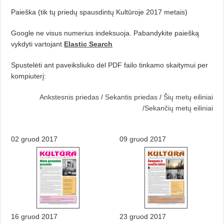
Paieška (tik tų priedų spausdintų Kultūroje 2017 metais)
Google ne visus numerius indeksuoja. Pabandykite paiešką
vykdyti vartojant
Elastic Search
Spustelėti ant paveiksliuko dėl PDF failo tinkamo skaitymui per
kompiuterį:
Ankstesnis priedas
/
Sekantis priedas
/
Šių metų eiliniai
/
Sekančių metų eiliniai
02 gruod 2017
09 gruod 2017
16 gruod 2017
23 gruod 2017