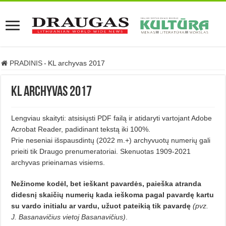
PRADINIS
-
KL archyvas 2017
KL archyvas 2017
Lengviau skaityti: atsisiųsti PDF failą ir atidaryti vartojant Adobe
Acrobat Reader, padidinant tekstą iki 100%.
Prie neseniai išspausdintų (2022 m.+) archyvuotų numerių gali
prieiti tik Draugo prenumeratoriai. Skenuotas 1909-2021
archyvas prieinamas visiems.
Nežinome kodėl, bet ieškant pavardės, paieška atranda
didesnį skaičių numerių kada ieškoma pagal pavardę kartu
su vardo initialu ar vardu, užuot pateikią tik pavardę
(pvz.
J. Basanavičius vietoj Basanavičius)
.