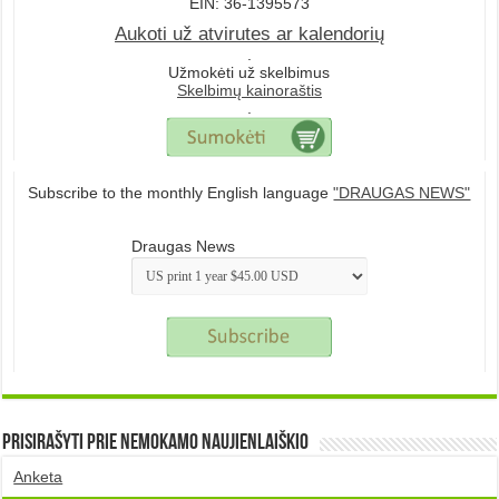
EIN: 36-1395573
Aukoti už atvirutes ar kalendorių
.
Užmokėti už skelbimus
Skelbimų kainoraštis
.
Subscribe to the monthly English language
"DRAUGAS NEWS"
Draugas News
Prisirašyti prie nemokamo naujienlaiškio
Anketa