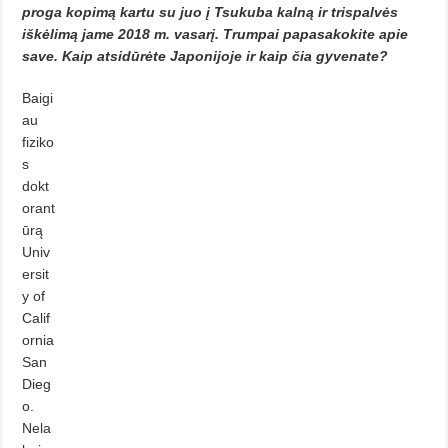
proga kopimą kartu su juo į Tsukuba kalną ir trispalvės
iškėlimą jame 2018 m. vasarį. Trumpai papasakokite apie
save. Kaip atsidūrėte Japoni­joje ir kaip čia gyvenate?
Baigi
au
fiziko
s
dokt
orant
ūrą
Univ
ersit
y of
Calif
ornia
San
Dieg
o.
Nela