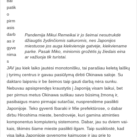
bai
patik
o
pirm
asis
darb
Pandemija Mikui Remeikai ir jo šeimai nesutrukdė
džiaugtis žydinčiomis sakuromis, nes Japonijos
as ir
miestuose jos auga kiekvienoje gatvėje, kiekviename
gyve
parke. Pasak Miko, miniomis grožėtis jų žiedais eina
nima
ar važiuoja tik turistai.
s
JAV jau kiek laiko jautėsi monotonišku, tai parašiau keletą laiš­­kų
į tyrimų centrus ir gavau pa­siūlymą dirbti Okinawa saloje. Su
daktaro laipsniu ir be šeimos taip gau­ti darbą nėra sunku.
Nebuvau ap­sisprendęs kraustytis į Japoniją vi­sam laikui, bet
per pirmus metus Oki­nawa sutikau savo būsimą žmoną ir,
pasibaigus mano pirmajai sutarčiai, nusprendėme pasilikti
Japonijoje. Teko gyventi Ibaraki ir Mie prefektūrose, o dabar
dirbu Hiroshima mies­te, bendrovėje, kuri gamina at­minties
komponentus kompiuterių sistemoms. Dabar, jau su dviem vai­
kais, tikimės šiame mieste pasilikti ilgam. Taip susiklostė, kad
visą laiką Japonijoje gyvenome kaimuose ir jau prie to