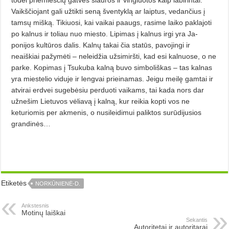
Vaikščio­jant gali užtikti seną šventyklą ar laip­tus, vedančius į
tamsų mišką. Ti­kiuosi, kai vaikai paaugs, rasime lai­ko paklajoti
po kalnus ir toliau nuo miesto. Lipimas į kalnus irgi yra Ja­
ponijos kultūros dalis. Kalnų takai čia statūs, pavojingi ir
neaiškiai pa­žymėti – neleidžia užsimiršti, kad esi kalnuose, o ne
parke. Kopimas į Tsu­kuba kalną buvo simboliškas – tas kalnas
yra miestelio viduje ir lengvai prieinamas. Jeigu meilę gamtai ir
atvirai erdvei sugebėsiu perduoti vai­kams, tai kada nors dar
užnešim Lie­tuvos vėliavą į kalną, kur reikia kopti vos ne
keturiomis per akmenis, o nusileidi­mui paliktos surūdijusios
grandi­nės…
Etiketės
NORKŪNIENĖ-D.
Ankstesnis
Motinų laiškai
Sekantis
Autoritetai ir autoritarai