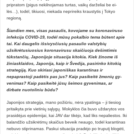
pripratom (pigus nekilnojamas turtas, vaikų darželiai be ei­
lės…), todėl, tikiuosi, niekada nepri­reiks kraustytis į Tokyo
regioną.
Šiandien mes, visas pasaulis, kovojame su koronaviruso
infekcija COVID-19, todėl mūsų pokalbio tema būtent apie
tai. Kai daugelis išsivysčiusių pasaulio valstybių
užsikrėtusiuosius koronavirusu skaičiuoja dešimtimis
tūkstančių, Japonijoje situacija kitokia. Kiek žinome iš
žiniasklaidos, Japonija, kaip ir Švedija, pasirinko kitokią
strategiją. Kuo skiriasi japoniškas karantinas ir
nepaprastoji padėtis pas jus? Kaip pasikeitė žmonių gy­
venimas? Kaip pasikeitė jūsų šei­mos gyvenimas, ar
dirbate nuoto­liniu būdu?
Japonijos strategija, mano požiū­riu, nėra ypatinga – ji tiesiog
pritai­kyta prie vietinių sąlygų. Mokyklos čia buvo uždarytos vos
prasidėjus epi­demijai, kai JAV dar tikėjo, kad liks nepaliestos. Iki
balandžio užsi­krė­timų skaičius beveik neaugo, to­dėl karantinas
nebuvo stiprinamas. Paskui situacija pradėjo po truputį blogėti,