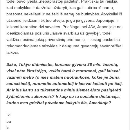
todėl buvo įvesta „nepaprastoji padėtis”. Praktiškai tai reiškia,
kad mokyklos ir darželiai uždaryti, kas gali – dirba iš namų,
prašoma ne­keliauti ir neišeiti iš namų be būtinybės. Atvykėliai iš
užsienio įleidžiami tik tuo atveju, jeigu jie gyvena Japo­nijoje, ir
laikomi karantine dvi savai­tes. Priešingai nei JAV, Japonijoje ne­
idealizuojamas požiūris „laisvė svarbiau už gyvybę”, todėl
valdžia nesiima jokių priverstinių priemonių – tiesiog paskelbia
rekomenduojamas taisykles ir dauguma gyventojų sava­noriškai
laikosi.
Sako, Tokyo didmiestis, kuria­me gyvena 38 mln. žmonių,
visai nėra ištuštėjęs, veikia barai ir restoranai, gali laisvai
važinėti metro (o mes matėm nuotraukose, kokie jie būna
sausakimši), nuomo­tis automobilį ir laisvai keliauti po šalį.
Ar ir jūs kartu su tūks­tantine minia šiemet ėjote pasigė­rėti
žydinčiomis sakuromis? Ir kaip su ta socialine distancija,
ku­rios mes griežtai privalome laiky­tis čia, Amerikoje?
Iki
ba
la