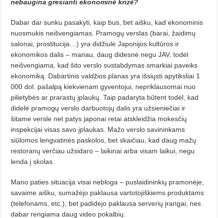
nebaugina gresianti ekonomi­nė krizė?
Dabar dar sunku pasakyti, kaip bus, bet aišku, kad ekonominis
nuosmukis neišvengiamas. Pramogų verslas (barai, žaidimų
salonai, prostitucija…) yra didžiulė Japonijos kultū­ros ir
ekonomikos dalis – manau, daug didesnė negu JAV, todėl
neišvengiama, kad šito verslo sustabdymas smarkiai paveiks
ekonomiką. Dabar­tinis valdžios planas yra išsiųsti apy­tiksliai 1
000 dol. pašalpą kiekvienam gyventojui, nepriklausomai nuo
pilie­tybės ar prarastų įplaukų. Taip pa­daryta būtent todėl, kad
didelė pra­mo­gų verslo darbuotojų dalis yra už­sie­niečiai ir
šitame versle net patys japonai retai atskleidžia mokesčių
inspekcijai visas savo įplaukas. Mažo verslo savininkams
siūlomos lengvatinės paskolos, bet skaičiau, kad daug mažų
restoranų verčiau užsidaro – lai­kinai arba visam laikui, negu
len­da į skolas.
Mano paties situacija visai nebloga – puslaidininkių pramonėje,
savai­me aišku, sumažėjo paklausa vartotojiškiems produktams
(telefonams, etc.), bet padidėjo paklausa serverių įrangai, nes
dabar rengiama daug vi­deo pokalbių.