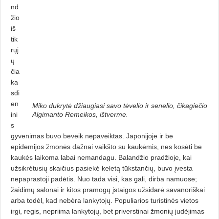
nd
žio
iš
tik
rųj
ų
čia
ka
sdi
en
Miko dukrytė džiaugiasi savo tėvelio ir senelio, čikagiečio
ini
Algimanto Remeikos, ištverme.
s
gyvenimas buvo beveik nepa­veiktas. Japonijoje ir be
epidemijos žmonės dažnai vaikšto su kaukėmis, nes kosėti be
kaukės laikoma labai nemandagu. Balandžio pradžioje, kai
užsikrėtusių skaičius pasiekė keletą tūkstančių, buvo įvesta
nepaprastoji padėtis. Nuo tada visi, kas gali, dirba namuose;
žaidimų salonai ir kitos pramogų įstaigos užsidarė sava­no­riš­kai
arba todėl, kad nebėra lankytojų. Populiarios turistinės vietos
irgi, regis, nepriima lankytojų, bet priverstinai žmonių judėjimas