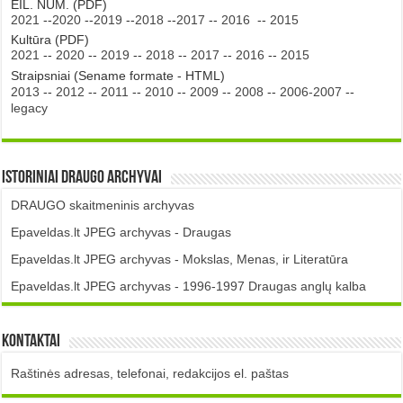
EIL. NUM. (PDF)
2021
--
2020
--
2019
--
2018
--
2017
--
2016
--
2015
Kultūra (PDF)
2021
--
2020
--
2019
--
2018
--
2017
--
2016
--
2015
Straipsniai (Sename formate - HTML)
2013
--
2012
--
2011
--
2010
--
2009
--
2008
--
2006-2007
--
legacy
Istoriniai DRAUGO Archyvai
DRAUGO skaitmeninis archyvas
Epaveldas.lt JPEG archyvas - Draugas
Epaveldas.lt JPEG archyvas - Mokslas, Menas, ir Literatūra
Epaveldas.lt JPEG archyvas - 1996-1997 Draugas anglų kalba
Kontaktai
Raštinės adresas, telefonai, redakcijos el. paštas