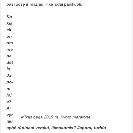
pasiruošę ir mažiau linkę aklai panikuoti.
Ko
kia
ek
on
om
inė
pa
dėt
is
Ja­
po­
ni­
joj
e?
Ar
vyr
Mikas bėga 2019 m. Kyoto maratone.
iau
sybė rūpina­si verslui, išmokomis? Japonų turbūt