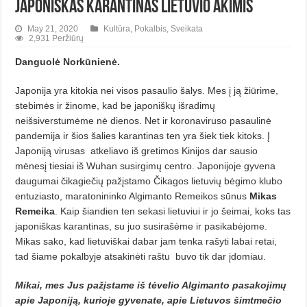
Japoniškas karantinas lietuvio akimis
May 21, 2020
Kultūra
,
Pokalbis
,
Sveikata
2,931 Peržiūrų
Danguolė Norkūnienė.
Japonija yra kitokia nei visos pa­saulio šalys. Mes į ją žiūrime,
stebimės ir žinome, kad be japoniškų išradimų
neišsiverstumėme nė dienos. Net ir ko­ronaviruso pasaulinė
pandemija ir šios šalies karantinas ten yra šiek tiek kitoks. Į
Japoniją virusas
atkeliavo iš gretimos Kinijos dar sausio
mėnesį tie­siai iš Wuhan susirgimų centro. Japo­ni­joje gyvena
daugumai čikagiečių pa­žįstamo Čikagos lietuvių bėgimo klu­bo
entuziasto, maratonininko Algi­manto Remeikos sūnus
Mikas
Remei­ka
. Kaip šiandien ten sekasi lietuviui ir jo šeimai, koks tas
japoniškas ka­rantinas, su juo susirašėme ir pasika­bė­jome.
Mikas sako, kad lietuviškai da­bar jam tenka rašyti labai retai,
tad šiame pokalbyje atsakinėti raštu
buvo tik dar įdomiau.
Mikai, mes Jus pažįstame iš tė­velio Algimanto pasakojimų
apie Japoniją, kurioje gyvenate, apie Lie­tuvos šimtmečio