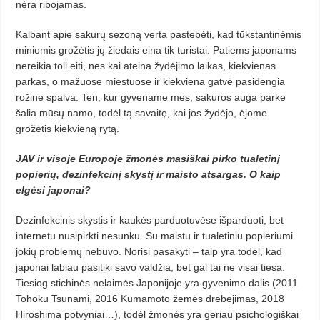
nėra ribojamas.
Kalbant apie sakurų sezoną verta pastebėti, kad tūkstantinėmis
minio­mis grožėtis jų žiedais eina tik turistai. Patiems japonams
nereikia toli eiti, nes kai ateina žydėjimo laikas, kiekvienas
parkas, o mažuose miestuose ir kiekviena gatvė pasidengia
rožine spalva. Ten, kur gyvename mes, sakuros auga parke
šalia mūsų namo, todėl tą savaitę, kai jos žydėjo, ėjome
grožėtis kiekvieną rytą.
JAV ir visoje Europoje žmonės masiškai pirko tualetinį
popierių, dezinfekcinį skystį ir maisto atsargas. O kaip
elgėsi japonai?
Dezinfekcinis skystis ir kaukės parduotuvėse išparduoti, bet
internetu nusipirkti nesunku. Su maistu ir tualetiniu popieriumi
jokių proble­mų nebuvo. Norisi pasakyti – taip yra todėl, kad
japonai labiau pasitiki savo valdžia, bet gal tai ne visai tiesa.
Tie­siog stichinės nelaimės Japonijoje yra gyvenimo dalis (2011
Tohoku Tsunami, 2016 Kumamoto žemės dre­bėjimas, 2018
Hiroshima potvyniai…), todėl žmonės yra geriau psicholo­giš­kai