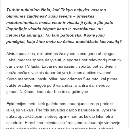
Turbūt nuliūdino žinia, kad To­kyo neįvyks vasaros
olimpinės žaidynės? Jūsų tėvelis – prisiekęs
maratonininkas, mama visur ir visada jį lydi, o jūs pats
Japonijoje visada bė­gate kartu ir, svarbiausia, su
lietuviška apranga. Tai taip patriotiška. Ko­kie jūsų
pomėgiai, kaip šiuo metu su šeima praleidžia­te laisvalaikį?
Atvirai pasakius, olimpinėms žai­­dynėms esu gana abejingas.
Labai mėgstu sporte dalyvauti, o sportas per televizorių man tik
dar viena TV laida. Labai norisi užsiimti sportu, bet su dviem
mažamečiais vaikais da­bar tai yra tolimos ateities svajonė.
Kyoto maratonui pasiruošiau bėgiodamas 5-tą ryto, kai pirma
duktė pra­dėjo miegoti po 8 valandas, o antra dar nebuvo
gimus. Nežinau, kada dar bus tokia galimybė.
Epidemijos metu kiek galėdamas naudojuosi proga praleisti
laiką su vaikais. Per tris savaites darbo namuose su vyresne
dukra apvaikščiojom vietovę aplink namus keleto kilometrų
spinduliu. Hiroshima miestas įsikūręs labai kalnuotoje vietovėje,
to­dėl priemiesčių gatvės siauros ir vingiuotos kaip labirintai.