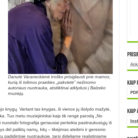
Prisi
Ank
Danutė Varaneckienė troško prisiglausti prie mamos,
kurią iš tolimos praeities „pakvietė” nežinomo
Kaip
autoriaus nuotrauka, atsitiktinai atklydusi į Balzeko
PDF
muziejų.
o knygų. Vartant tas knygas, iš vienos jų išslydo mažytė,
Kaip 
a. Tuo metu muziejininkai kaip tik rengė parodą „No
Ins
uostabi fotografija geriausiai perteikia pasitraukusiųjų iš
s dėl paliktų namų, kitų – tikėjimas ateitimi ir geresnio
ų padidintoje nuotraukoje, tarsi dideliame realistiniame