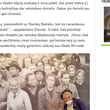
TIESI
šlaikė stiprią sveikatą ir norą judėti: Dar prieš metus ji į
 bažnyčioje dar atmindavo dviračiu. Dabar jos dviratis jau
jo geri žmonės.
ų, pasisveikinti su Stanley Balzeku, bet vis nerasdavau
aukė”, – apgailestavo Danutė. Ji sakė, kad parodoje
savo Anapilin jau senokai iškeliavusia mamyte. „Gerai, kad
 peržiūrėsiu visas nuotraukas, gal kartais tarp jų rasiu
 kasdieninę mažą gyvenimo užduotį sau iškėlė 90-metė.