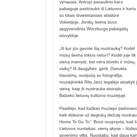
vyriausia, Antrojo pasaulinio karo
pabaigoje pasitraukė iš Lietuvos ir kartu
su kitais išvietintaisiais atsidūrė
Vokietijoje. Jonikų šeima buvo
apgyvendinta Würzburgo pabėgėlių
stovykloje.
„Iš kur jūs gavote šią nuotrauką? Kodėl
mūsų šeima tokios neturi? Kodėl joje tik
viena mamytė, bet nėra tėvelio ir mūsų,
vaikų? Iš daugybės
gerb. Danutės
klausimų, susijusių su fotografija,
muziejininkė Rita Janz tegalėjo atsakyti į
vieną: kaip ši nuotrauka atsirado
Balzeko lietuvių kultūros muziejuje.
Paaišėjo, kad kažkas muziejui padovanoj
kiek didesnė už degtukų dėžutę nuotrauk
Home To Go To”. Buvo nuspręsta, kad ši n
Lietuvos nuotaikas: vienų akyse – liūdesy
gyvenimo viltis. Nuostabu, kad daug kart