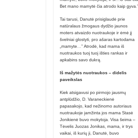
Bet mano mamytė čia atrodo kaip gyva.
Tai tarusi, Danutė prisiglaudė prie
natūralaus žmogaus dydžio jaunos
moters atvaizdo nuotraukoje ir ėmė jį
švelniai glostyti, pro ašaras kartodama
„mamyte…” Atrodė, kad mama iš
nuotraukos tuoj tuoj išties rankas ir
apkabins savo dukrą.
Iš mažytės nuotraukos – didelis
paveikslas
Kiek atsigavusi po pirmojo jausmų
antplūdžio, D. Varaneckienė
papasakojo, kad nežinomo autoriaus
nuotraukoje įamžinta jos mama Stasė
Jonikienė buvo mokytoja. Visa šeima –
Tėvelis Juozas Jonikas, mama, ir trys
vaikai, iš kurių ji, Danutė, buvo