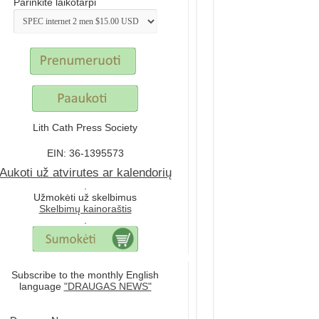
Parinkite laikotarpi
Lith Cath Press Society
EIN: 36-1395573
Aukoti už atvirutes ar kalendorių
.
Užmokėti už skelbimus
Skelbimų kainoraštis
.
Subscribe to the monthly English
language
"DRAUGAS NEWS"