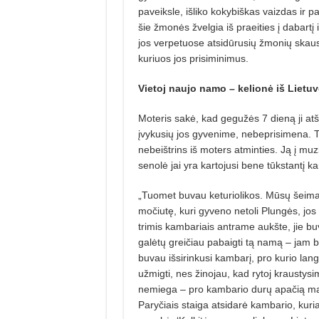
paveiksle, išliko kokybiškas vaizdas ir p
šie žmonės žvelgia iš praeities į dabartį 
jos verpetuose atsidūrusių žmonių skaus
kuriuos jos prisiminimus.
Vietoj naujo namo – kelionė iš Lietu
Moteris sakė, kad gegužės 7 dieną ji atš
įvykusių jos gyvenime, nebeprisimena. Ta
nebeištrins iš moters atminties. Ją į muzie
senolė jai yra kartojusi bene tūkstantį ka
„Tuomet buvau keturiolikos. Mūsų šeima 
močiutę, kuri gyveno netoli Plungės, jo
trimis kambariais antrame aukšte, jie bu
galėtų greičiau pabaigti tą namą – jam b
buvau išsirinkusi kam­barį, pro kurio la
užmigti, nes žinojau, kad rytoj kraustys
nemiega – pro kambario durų apačią mači
Paryčiais staiga atsidarė kambario, kur