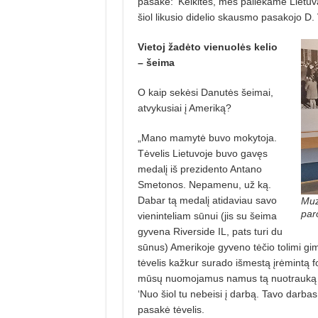
pasakė: ‘Kelkitės, mes paliekame Lietuv
šiol likusio didelio skausmo pasakojo D.
Vietoj žadėto vienuolės kelio
– šeima
O kaip sekėsi Danutės šeimai,
atvykusiai į Ameriką?
„Mano mamytė buvo mokytoja.
Tėvelis Lietuvoje buvo gavęs
medalį iš prezidento Antano
Smetonos. Nepamenu, už ką.
Dabar tą medalį atidaviau savo
Muz
par
vieninteliam sūnui (jis su šeima
gyvena Riverside IL, pats turi du
sūnus) Amerikoje gyveno tėčio tolimi gim
tėvelis kažkur surado išmestą įrėmintą f
mūsų nuomojamus namus tą nuotrauką ir
‘Nuo šiol tu nebeisi į darbą. Tavo darbas
pasakė tėvelis.