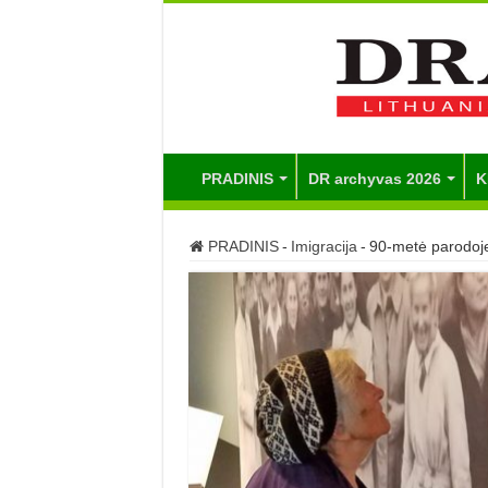
PRADINIS
DR archyvas 2026
K
PRADINIS
-
Imigracija
-
90-metė parodoj