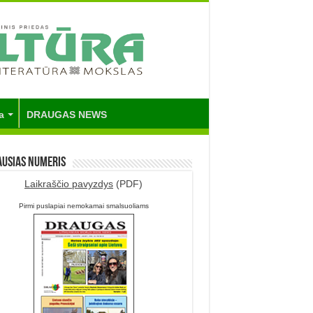
a
DRAUGAS NEWS
ausias numeris
Laikraščio pavyzdys
(PDF)
Pirmi puslapiai nemokamai smalsuoliams