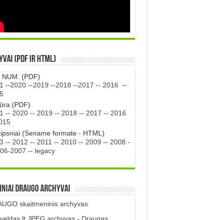
vai (PDF ir HTML)
. NUM. (PDF)
1
--
2020
--
2019
--
2018
--
2017
--
2016
--
5
tūra (PDF)
1
--
2020
--
2019
--
2018
--
2017
--
2016
015
aipsniai (Sename formate - HTML)
3
--
2012
--
2011
--
2010
--
2009
--
2008
-
06-2007
--
legacy
iniai DRAUGO Archyvai
UGO skaitmeninis archyvas
veldas.lt JPEG archyvas - Draugas