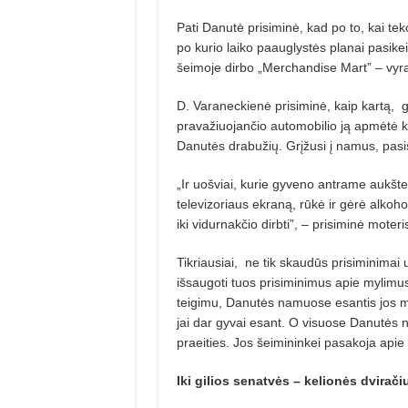
Pati Danutė prisiminė, kad po to, kai teko
po kurio laiko paauglystės planai pasikeit
šeimoje dirbo „Merchandise Mart” – vyras
D. Varaneckienė prisiminė, kaip kartą,
g
pravažiuojančio automobilio ją apmėtė ki
Danutės drabužių. Grįžusi į namus, pasis
„Ir uošviai, kurie gyveno antrame aukšte, 
televizoriaus ekraną, rūkė ir gėrė alkoho
iki vidurnakčio dirbti”, – prisiminė moteri
Tikriausiai,
ne tik skaudūs prisiminimai u
išsaugoti tuos prisiminimus apie mylimus 
teigimu, Danutės namuose esantis jos ma
jai dar gyvai esant. O visuose Danutės
praeities. Jos šeimininkei pasakoja api
Iki gilios senatvės –
kelionės dvirači