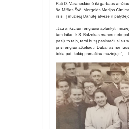
Pati D. Varaneckienė iki garbaus amžiaus i
šv. Mišias Švč. Mergelės Marijos Gimimo
ilsisi. Į muziejų Danutę atvežė ir palydė
„Jau anksčiau rengiausi aplankyti muziej
tam laiko. Ir S. Balzekas manęs nebepal
pasijuto taip, tarsi būtų pasimačiusi su 
prisirengiau atkeliauti. Dabar aš namuose
tokią pat, kokią pamačiau muziejuje”, –