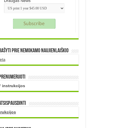
Draugas News
rašyti prie nemokamo naujienlaiškio
eta
 prenumeruoti
 instrukcijos
atsispausdinti
trukcijos