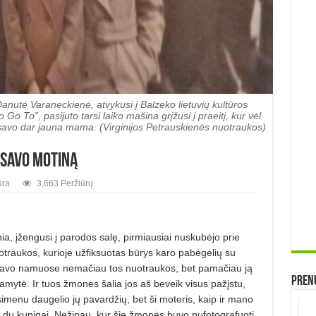
tė Varaneckienė, atvykusi į Balzeko lietuvių kultūros
 To”, pasijuto tarsi laiko mašina grįžusi į praeitį, kur vėl
 savo dar jauna mama. (Virginijos Petrauskienės nuotraukos)
 savo motiną
ūra
3,663 Peržiūrų
ia, įžengusi į parodos salę, pirmiausiai nuskubėjo prie
otraukos, kurioje užfiksuotas būrys karo pabėgėlių su
 savo namuose nemačiau tos nuotraukos, bet pamačiau ją
Prenu
amytė. Ir tuos žmones šalia jos aš beveik visus pažįstu,
simenu daugelio jų pavardžių, bet ši moteris, kaip ir mano
 du kunigai. Nežinau, kur šie žmonės buvo nufotografuoti.