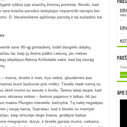
PAIEŠ
alyginti ryškūs joje esančių žmonių portretai. Atrodo, kad
DR
ir tarsi kviečia parodos lankytojus nepamiršti istorijos bei
vas.
mo. D. Varaneckienė apžiūrėjo parodą ir tai sužadino kai
...
DR
...
vos
KIT
ventė savo 90-ąjį gimtadienį, todėl daugelio dalykų,
čiau tai, kaip jų šeima paliko Lietuvą, jau niekas
Paieš
jų atlydėjusi Aldona Krištolaitis sakė, kad šią istoriją
rtų.
– mama, tėvelis ir mes, trys vaikai, glaudėmės pas
s namas buvo laukuose prie miško. Tėvelis statė namą su
vo skirti mums su sesute ir broliu. Šeima labai taupė, kad
Apie 
uvo skiriama viskas – šeimos pajamos ir laikas. Aš jau
ngus matėsi Plungės miestelis, bažnyčia. Tą naktį negalėjau
imės į naują namą. Supratau, kad ir tėvelis su mamyte
au, kaip virtuvėje degė šviesa, girdėjosi balsai.
iame miegojome, durys, ir tėvelis garsiai mums, vaikams,