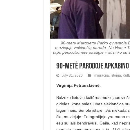
90-metė Marquette Parko gyventoja Danu
muziejuje veikiančią parodą „No Home To Go
tapo penkiolikmete paaugle ir susitiko su
90-metė parodoje apkabino
July 31, 2020
Imigracija
,
Istorija
,
Kult
Virginija Petrauskienė.
Balzeko lietuvių kultūros muziejaus viešn
didelės, kone salės lubas siekiančios nu
lagaminais. Senolė ištarė: „Aš niekada
čia, muziejuje. Fotografijoje yra mano m
esu su jais bendravusi. Gaila, kad nepri
mamytė, buvo mokytoja, ir ši…O štai čia