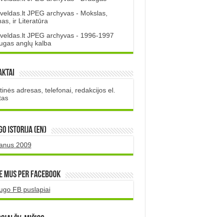
veldas.lt JPEG archyvas - Mokslas,
s, ir Literatūra
veldas.lt JPEG archyvas - 1996-1997
ugas anglų kalba
aktai
inės adresas, telefonai, redakcijos el.
tas
O istorija (EN)
uanus 2009
e mus per Facebook
ugo FB puslapiai