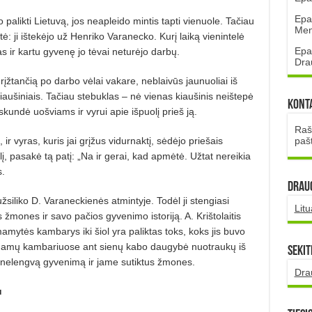
Epa
 palikti Lietuvą, jos neapleido mintis tapti vienuole. Tačiau
Mena
ė: ji ištekėjo už Henriko Varanecko. Kurį laiką vienintelė
Epa
 ir kartu gyvenę jo tėvai neturėjo darbų.
Dra
rįžtančią po darbo vėlai vakare, neblaivūs jaunuoliai iš
aušiniais. Tačiau stebuklas – nė vienas kiaušinis neištepė
Kont
kundė uošviams ir vyrui apie išpuolį prieš ją.
Rašt
paš
ir vyras, kuris jai grįžus vidurnaktį, sėdėjo priešais
lį, pasakė tą patį: „Na ir gerai, kad apmėtė. Užtat nereikia
s.
DRAUG
žsiliko D. Varaneckienės atmintyje. Todėl ji stengiasi
Lit
žmones ir savo pačios gyvenimo istoriją. A. Krištolaitis
mytės kambarys iki šiol yra paliktas toks, koks jis buvo
 namų kambariuose ant sienų kabo daugybė nuotraukų iš
Sekit
e nelengvą gyvenimą ir jame sutiktus žmones.
Dra
u