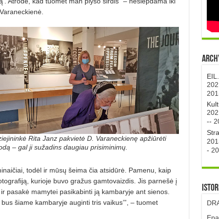
ą’. Atrodė, kad tuomet man plyšo širdis” – neslėpdama iki
 Varaneckienė.
Archy
EIL
202
201
Kul
202
--
2
Str
iejininkė Rita Janz pakvietė D. Varaneckienę apžiūrėti
201
odą – gal ji sužadins daugiau prisiminimų.
-
20
inaičiai, todėl ir mūsų šeima čia atsidūrė. Pamenu, kaip
otografiją, kurioje buvo gražus gamtovaizdis. Jis parnešė į
Istor
 pasakė mamytei pasikabinti ją kambaryje ant sienos.
 bus šiame kambaryje auginti tris vaikus’”, – tuomet
DRA
Epa