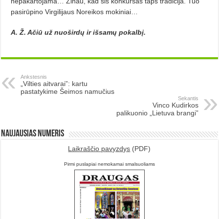
nepakartojama… Žinau, kad šis konkursas taps tradicija. Tuo
pasirūpino Virgilijaus Noreikos mokiniai…
A. Ž. Ačiū už nuoširdų ir išsamų pokalbį.
Ankstesnis
„Vilties aitvarai”: kartu
pastatykime Šeimos namučius
Sekantis
Vinco Kudirkos
palikuonio „Lietuva brangi”
Naujausias numeris
Laikraščio pavyzdys
(PDF)
Pirmi puslapiai nemokamai smalsuoliams