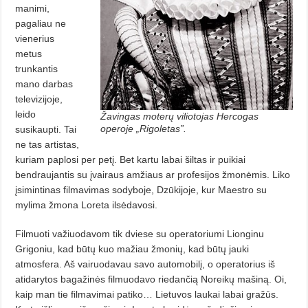
manimi,
pagaliau ne
vienerius
metus
trunkantis
mano darbas
televizijoje,
leido
Žavingas moterų viliotojas Hercogas
operoje „Rigoletas”.
susikaupti. Tai
ne tas artistas,
kuriam paplosi per petį. Bet kartu labai šiltas ir puikiai
bendraujantis su įvairaus amžiaus ar profesijos žmonėmis. Liko
įsimintinas filmavimas sodyboje, Dzūkijoje, kur Maestro su
mylima žmona Loreta ilsėdavosi.
Filmuoti važiuodavom tik dviese su operatoriumi Lionginu
Grigoniu, kad būtų kuo mažiau žmonių, kad būtų jauki
atmosfera. Aš vairuodavau savo automobilį, o operatorius iš
atidarytos bagažinės filmuodavo riedančią Noreikų mašiną. Oi,
kaip man tie filmavimai patiko… Lietuvos laukai labai gražūs.