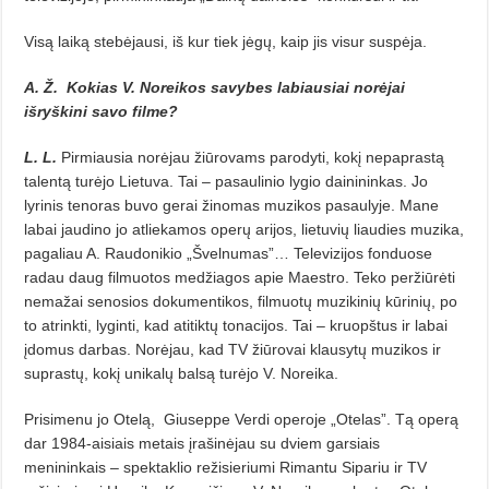
Visą laiką stebėjausi, iš kur tiek jėgų, kaip jis visur suspėja.
A. Ž.
Kokias V. Noreikos savybes labiausiai norėjai
išryškini savo filme?
L. L.
Pirmiausia norėjau žiūrovams parodyti, kokį nepaprastą
talentą turėjo Lietuva. Tai – pasaulinio lygio dainininkas. Jo
lyrinis tenoras buvo gerai žinomas muzikos pasaulyje. Mane
labai jaudino jo atliekamos operų arijos, lietuvių liaudies muzika,
pagaliau A. Raudonikio „Švelnumas”… Televizijos fonduose
radau daug filmuotos medžiagos apie Maestro. Teko peržiūrėti
nemažai senosios dokumentikos, filmuotų muzikinių kūrinių, po
to atrinkti, lyginti, kad atitiktų tonacijos. Tai – kruopštus ir labai
įdomus darbas. Norėjau, kad TV žiūrovai klausytų muzikos ir
suprastų, kokį unikalų balsą turėjo V. Noreika.
Prisimenu jo Otelą,
Giuseppe Verdi operoje „Otelas”. Tą operą
dar 1984-aisiais metais įrašinėjau su dviem garsiais
menininkais – spektaklio režisieriumi Rimantu Sipariu ir TV