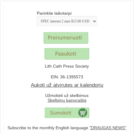
Parinkite laikotarpi
Lith Cath Press Society
EIN: 36-1395573
Aukoti už atvirutes ar kalendorių
.
Užmokėti už skelbimus
Skelbimų kainoraštis
.
Subscribe to the monthly English language
"DRAUGAS NEWS"