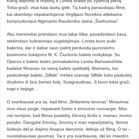
Kartą išlipome iš mašinų ir Loreta braidė po žydinčią pievą.
Tokia graži, visai kaip laukų gėlė. Tą kadrą panaudojau filme,
kai skambėjo nepakartojamai Virgiljaus Noreikos atliekama
kompozitoriaus Algimanto Raudonikio daina „Švelnumas”.
Abu menininkai priimdavo mus labai šiltai, pavaišindavo kava,
stebindavo kulinariniais sugebėjimais. Loreta buvo puiki
balerina, dar ir dabar savo patirtį perduoda jaunosioms
būsimoms šokėjoms M. K. Čiurlionio baleto mokykloje. Su
Operos ir baleto teatro primabalerina Loreta Bartusevičiūte
kadaise filmavau ne vieną baleto spektaklį. Atsimenu, kai
paskutinėje baleto „Silfidė” mirties scenoje Silfidė šoko paskutinį
išnykimo iš šios žemės šokį. Susigraudinau. Ji buvo tokia graži,
trapi ir bejėgė…
O svarbiausia yra tai, kad filmo „Briliantinis tenoras” filmavimai
mus visus jungė, nepaisant fizinio ir emocinio nuovargio. Mes
visi norėjom, kad filmas pasiektų žiūrovų širdis ir, manau, mums
pavyko. Daugybė žmonių, žinomų ir man nepažįstamų, šiomis
liūdesio dėl jo išėjimo Anapus dienomis, dėkojo už filmą. O tai –
nuostabiausias jausmas. Tai ir yra svarbiausia, dėl ko maestro