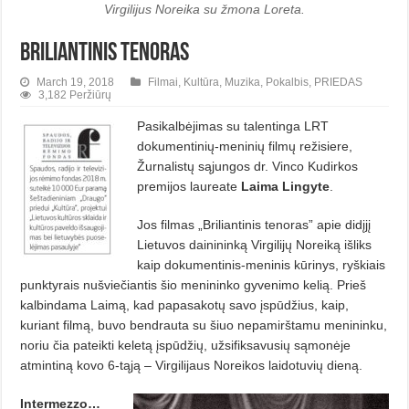
Virgilijus Noreika su žmona Loreta.
BRILIANTINIS TENORAS
March 19, 2018
Filmai
,
Kultūra
,
Muzika
,
Pokalbis
,
PRIEDAS
3,182 Peržiūrų
Pasikalbėjimas su talentinga LRT
dokumentinių-meninių filmų režisiere,
Žurnalistų sąjungos dr. Vinco Kudirkos
premijos laureate
Laima Lingyte
.
Jos filmas „Briliantinis tenoras” apie didįjį
Lietuvos dainininką Virgilijų Noreiką išliks
kaip dokumentinis-meninis kūrinys, ryškiais
punktyrais nušviečiantis šio menininko gyvenimo kelią. Prieš
kalbindama Laimą, kad papasakotų savo įspūdžius, kaip,
kuriant filmą, buvo bendrauta su šiuo nepamirštamu menininku,
noriu čia pateikti keletą įspūdžių, užsifiksavusių sąmonėje
atmintiną kovo 6-tąją – Virgilijaus Noreikos laidotuvių dieną.
Intermezzo…