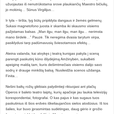
užuojautas iš nenutrūkstama srove plaukiančių Maestro bičiulių,
jo mokinių… Sūnus Virgilijus…
Ir tyla – tiršta, lyg būtų pripildyta dangaus ir žemės gelmenų.
Sukasi magnetofono juosta ir skamba iki skausmo visiems
pažįstamas balsas. „Man ilgu, man ilgu, man ilgu… nerimsta
mano širdelė…” Pauzė. Tik neregima dvasia tarytum virpa,
pasiklydusi tarp padūmavusių šviesotamsos efektų…
Ateina valanda, kai atvykęs į teatrą kunigas pakyla į sceną
parengti paskutinį kūno išlydėjimą Amžinybėn, sukalbėti
apeiginę maldą tam, kuris dešimtmečiais visiems dalijo savo
sodrų ir drauge minkštą balsą. Nusileidžia scenos uždanga.
Finita…
Nešini baltų rožių glėbiais palydintieji rikiuojasi ant plačių
Operos ir baleto teatro laiptų, kurių apačioje jau laukia televizijų
korespondentai, fotografai. O kas pajus ir kas sugaus tuos
paskutinius iš šios erdvės iškeliaujančios sielos atodūsius. Iš tos
šalies, kur buvo įprasmintas sudėtingas, daug gėrio ir grožio