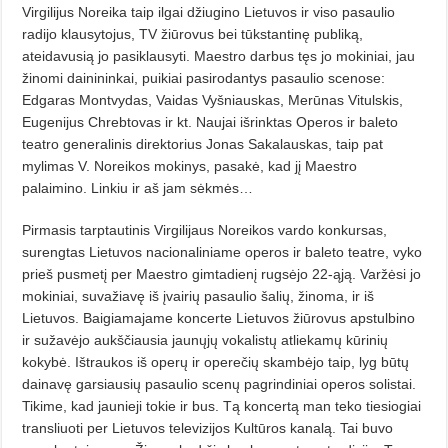
Virgilijus Noreika taip ilgai džiugino Lietuvos ir viso pasaulio
radijo klausytojus, TV žiūrovus bei tūkstantinę publiką,
ateidavusią jo pasiklausyti. Maestro darbus tęs jo mokiniai, jau
žinomi dainininkai, puikiai pasirodantys pasaulio scenose:
Edgaras Montvydas, Vaidas Vyšniauskas, Merūnas Vitulskis,
Eugenijus Chrebtovas ir kt. Naujai išrinktas Operos ir baleto
teatro generalinis direktorius Jonas Sakalauskas, taip pat
mylimas V. Noreikos mokinys, pasakė, kad jį Maestro
palaimino. Linkiu ir aš jam sėkmės…
Pirmasis tarptautinis Virgilijaus Noreikos vardo konkursas,
surengtas Lietuvos nacionaliniame operos ir baleto teatre, vyko
prieš pusmetį per Maestro gimtadienį rugsėjo 22-ąją. Varžėsi jo
mokiniai, suvažiavę iš įvairių pasaulio šalių, žinoma, ir iš
Lietuvos. Baigiamajame koncerte Lietuvos žiūrovus apstulbino
ir sužavėjo aukščiausia jaunųjų vokalistų atliekamų kūrinių
kokybė. Ištraukos iš operų ir operečių skambėjo taip, lyg būtų
dainavę garsiausių pasaulio scenų pagrindiniai operos solistai.
Tikime, kad jaunieji tokie ir bus. Tą koncertą man teko tiesiogiai
transliuoti per Lietuvos televizijos Kultūros kanalą. Tai buvo