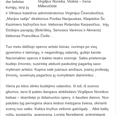
Virgilijus Noreika, Violeta – Irena
dar keletas
Milkevičiūtė.
kunigų, tarp jų
ir Vilniaus katedros
administratorius Virginijus Česnulevičius,
„Marijos radijo” direktorius Povilas Narijauskas, Klaipėdos Šv.
Kazimiero bažnyčios kun. klebonas Rolandas Karpavičius,
trijų
Dzūkijos parapijų (Bobriškių, Senosios Varėnos ir Akmens)
klebonas Pranciškus Čivilis…
Tuo metu didžiojo operos artisto kūnas, nurimęs po visų
gyvenimo ir laimingų, ir negandingų valandų, gulėjo karste
Nacionalinio operos ir baleto teatro scenoje. Salės prietemoje
budėjo žmonės, susirinkę atiduoti paskutinę pagarbą savo
mylimam artistui. Kupina salė įvairaus amžiaus, įvairių profesijų
žmonių, suvienytų pagarbos jų numylėtam dainininkui…
Viena po kitos slinko budėjimo valandos.
Iš toli, iš scenos
gilumos, tarsi iš paties dangaus atsklisdavo Virgilijaus Noreikos
balsas – skambėjo jo išdainuotos operų
ir liaudies dainos. Nuo
palubės lyg perregima skara leidosi melzgana šviesa, skirianti
sceną nuo salės. Kuklus kryžius velionio galvūgaly… Aibė baltų
rožių, juosiančių
avansceną. Loreta Noreikienė, priiminėjanti