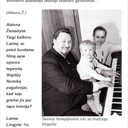
žmonėms atskleidęs didžiojo Maestro gyvenimas…
(Aldona Ž.)
Aldona
Žemaitytė:
Taigi kalbinu
Laimą: ar
prieš kurdama
filmą apie
operos
legendą
Virgilijų
Noreiką
pagal­vojai,
kad taip
greitai jis jau
taps istorija?
Laima
Šeimos fortepijoninis trio su mažuoju
Virgučiu.
Lingytė:
Ne,