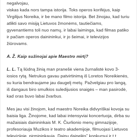
negalvojau,
viskas kada nors tampa istorija. Toks operos korifėjus, kaip
Virgilijus Noreika, ir be mano filmo istorija. Bet žinojau, kad turiu
atlikti savo misiją Lietuvos žmonėms, tautiečiams,
gyvenantiems toli nuo namų, ir labai laiminga, kad filmas patiko
ir pačiam operos dainininkui, ir jo šeimai, ir televizijos
žiūrovams.
A. Ž. Kaip sužinojai apie Maestro mirtį?
L. L.
Tą liūdną žinią man pranešė viena žur­nalistė kovo 3-
iosios rytą. Netrukus gavau patvirtinimą iš Loretos Noreikienės,
su kuria bendraujame jau daugelį metų. Pažvelgiau pro langą,
iš dangaus biro smulkios suledijusios snaigės – man pasirodė,
kad oras buvo labai žvarbus.
Mes jau visi žinojom, kad maestro Noreika didvyriškai kovoja su
baisia liga. Žinojome, kad labai intensyviai koncertuoja, dirba su
mažaisiais dainininkais M. K. Čiurlionio menų gimnazijoje,
profesoriauja Muzikos ir teatro akademijoje, filmuojasi Lietuvos
televizijoje, pirmininkauja „Dainų dainelės” konkursui ir t.t.