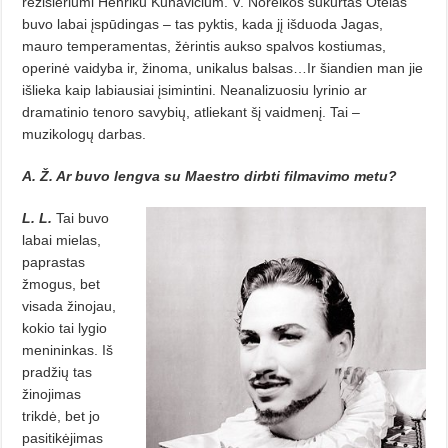
režisieriumi Henriku Kunavičium. V. Noreikos sukurtas Otelas
buvo labai įspūdingas – tas pyktis, kada jį išduoda Jagas,
mauro temperamentas, žėrintis aukso spalvos kostiumas,
operinė vaidyba ir, žinoma, unikalus balsas…Ir šiandien man jie
išlieka kaip labiausiai įsimintini. Neanalizuosiu lyrinio ar
dramatinio tenoro savybių, atliekant šį vaidmenį. Tai –
muzikologų darbas.
A. Ž. Ar buvo lengva su Maestro dirbti filmavimo metu?
L. L.
Tai buvo
labai mielas,
paprastas
žmogus, bet
visada žinojau,
kokio tai lygio
menininkas. Iš
pradžių tas
žinojimas
trikdė, bet jo
pasitikėjimas