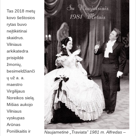
Tas 2018 metų
kovo šeštosios
rytas buvo
neįtikėtinai
skaidrus.
Vilniaus
arkikatedra
prisipildė
žmonių,
besimeldžianči
ų už a. a.
maestro
Virgilijaus
Noreikos sielą.
Mišias aukojo
Vilniaus
vyskupas
Arūnas
Poniškaitis ir
Naujametinė „Traviata” 1981 m. Alfredas –