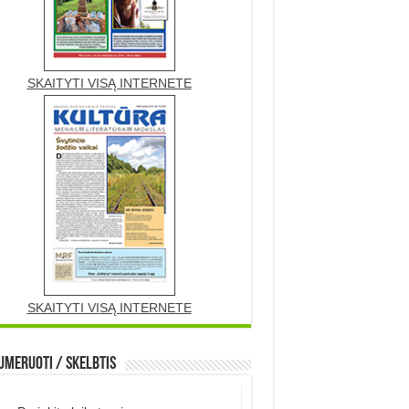
SKAITYTI VISĄ INTERNETE
SKAITYTI VISĄ INTERNETE
meruoti / Skelbtis