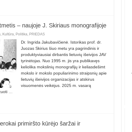
tmetis – naujoje J. Skiriaus monografijoje
s
,
Kultūra
,
Politika
,
PRIEDAS
Dr. Ingrida Jakubavičienė. Istorikas prof. dr.
Juozas Skirius šiuo metu yra pagrindinis ir
produktyviausiai dirbantis lietuvių išeivijos JAV
tyrinėtojas. Nuo 1995 m. jis yra publikavęs
keliolika mokslinių monografijų ir keliasdešimt
mokslo ir mokslo populiarinimo straipsnių apie
lietuvių išeivijos organizacijas ir atskirus
visuomenės veikėjus. 2025 m. vasarą
zuoti …
rokai primiršto kūrėjo šaržai ir