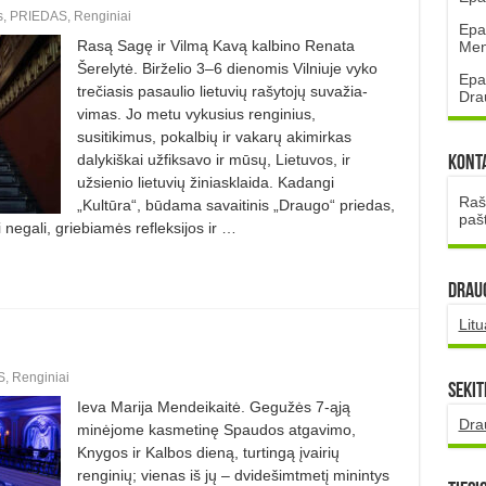
s
,
PRIEDAS
,
Renginiai
Epa
Rasą Sagę ir Vilmą Kavą kalbino Renata
Mena
Šerelytė. Birželio 3–6 dienomis Vilniuje vyko
Epa
tre­čiasis pasaulio lietuvių rašytojų suvažia­
Dra
vimas. Jo metu vykusius renginius,
susitikimus, pokalbių ir vakarų akimirkas
dalykiškai užfiksavo ir mūsų, Lietuvos, ir
Kont
užsienio lietuvių žiniasklaida. Kadangi
Rašt
„Kultūra“, būdama savaitinis „Draugo“ priedas,
paš
 negali, griebiamės refleksijos ir …
DRAUG
Lit
S
,
Renginiai
Sekit
Ieva Marija Mendeikaitė. Gegužės 7-ąją
Dra
minėjome kasmetinę Spaudos atgavimo,
Knygos ir Kalbos dieną, turtingą įvairių
renginių; vienas iš jų – dvidešimtmetį minintys