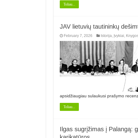
Toliau...
JAV lietuvių tautininkų dešim
February 7, 2026
Istorija
,
Įvykiai
,
Knygo
apsidžiaugiau sulaukusi prašymo recen
Toliau...
Ilgas sugrįžimas į Palangą: ge
karikatūros