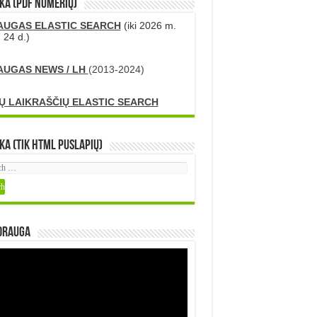
KA (PDF numerių)
AUGAS ELASTIC SEARCH
(iki 2026 m.
 24 d.)
AUGAS NEWS / LH
(2013-2024)
Ų LAIKRAŠČIŲ ELASTIC SEARCH
ka (tik HTML puslapių)
DRAUGA