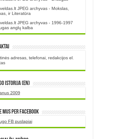
veldas.lt JPEG archyvas - Mokslas,
s, ir Literatūra
veldas.lt JPEG archyvas - 1996-1997
ugas anglų kalba
aktai
inės adresas, telefonai, redakcijos el.
tas
O istorija (EN)
uanus 2009
e mus per Facebook
ugo FB puslapiai