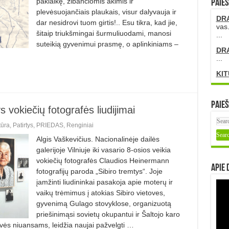
paklaikę, žibančiomis akimis ir
PAIEŠ
plevėsuojančiais plaukais, visur dalyvauja ir
DR
dar nesidrovi tuom girtis!.. Esu tikra, kad jie,
vas.
šitaip triukšmingai šurmuliuodami, manosi
...
suteikią gyvenimui prasmę, o aplinkiniams –
DR
...
KIT
Paieš
s vokiečių fotografės liudijimai
tūra
,
Patirtys
,
PRIEDAS
,
Renginiai
Algis Vaškevičius. Nacionalinėje dailės
galerijoje Vilniuje iki vasario 8-osios veikia
vokiečių fotografės Claudios Heinermann
Apie 
fotografijų paroda „Sibiro tremtys“. Joje
įamžinti liudininkai pasakoja apie moterų ir
vaikų trėmimus į atokias Sibiro vietoves,
gyvenimą Gulago stovyklose, organizuotą
priešinimąsi sovietų okupantui ir Šaltojo karo
dvės niuansams, leidžia naujai pažvelgti …