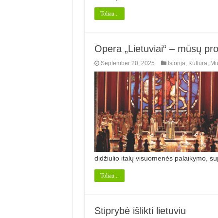
Toliau...
Opera „Lietuviai“ – mūsų pro
September 20, 2025
Istorija
,
Kultūra
,
Mu
didžiulio italų visuomenės palaikymo, su
Toliau...
Stiprybė išlikti lietuviu