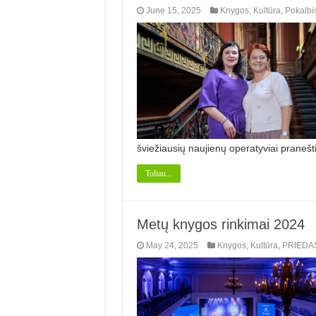
June 15, 2025
Knygos
,
Kultūra
,
Pokalbi
šviežiau­sių naujienų operatyviai pranešti
Toliau...
Metų knygos rinkimai 2024
May 24, 2025
Knygos
,
Kultūra
,
PRIEDA