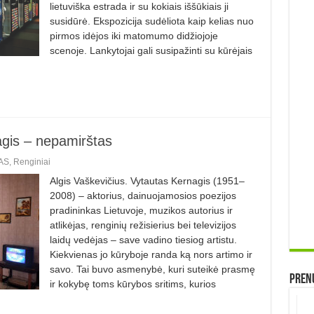
lietuviška estrada ir su kokiais iššūkiais ji
susidūrė. Ekspozicija sudėliota kaip kelias nuo
pirmos idėjos iki matomumo didžiojoje
scenoje. Lankytojai gali susipažinti su kūrėjais
gis – nepamirštas
AS
,
Renginiai
Algis Vaškevičius. Vytautas Kernagis (1951–
2008) – aktorius, dainuojamosios poezijos
pradininkas Lietuvoje, muzikos autorius ir
atlikėjas, renginių režisierius bei televizijos
laidų vedėjas – save vadino tiesiog artistu.
Kiekvienas jo kūryboje randa ką nors artimo ir
savo. Tai buvo asmenybė, kuri suteikė prasmę
Prenu
ir kokybę toms kūrybos sritims, kurios