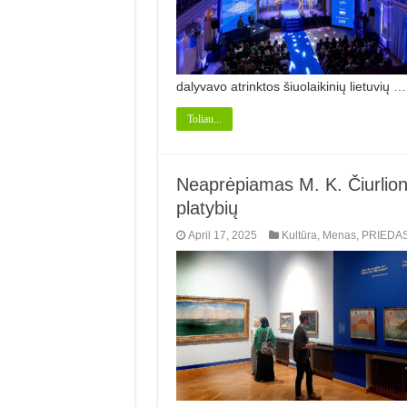
dalyvavo atrinktos šiuolaikinių lietuvių …
Toliau...
Neaprėpiamas M. K. Čiurlion
platybių
April 17, 2025
Kultūra
,
Menas
,
PRIEDA