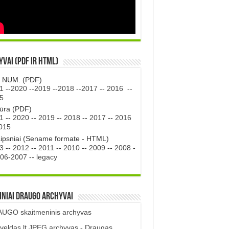
vai (PDF ir HTML)
. NUM. (PDF)
1
--
2020
--
2019
--
2018
--
2017
--
2016
--
5
tūra (PDF)
1
--
2020
--
2019
--
2018
--
2017
--
2016
015
aipsniai (Sename formate - HTML)
3
--
2012
--
2011
--
2010
--
2009
--
2008
-
06-2007
--
legacy
iniai DRAUGO Archyvai
UGO skaitmeninis archyvas
veldas.lt JPEG archyvas - Draugas