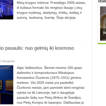
TIESI
Metų knygos rinkimai. Prasidėjęs 2005-aisiais,
iš kuklaus formato šis renginys išaugo į visų
knygos mylėtojų, skaitytojų, kritikų, leidėjų ir
autorių laukiamą šventę. Šioje akcijoje
io pasaulis: nuo gelmių iki kosmoso
S
,
Renginiai
Algis Vaškevičius. Šiemet minime 150-ąsias
dailininko ir kompozitoriaus Mikalojaus
Konstantino Čiurlionio (1875–1911) gimimo
metines. Vi­si 2025 metai yra paskelbti
Čiurlionio metais, jam paminėti skirti renginiai
vyksta ne tik Lietuvoje, bet ir daugelyje
pasaulio šalių nuo Pietų Afrikos iki Švedijos,
nuo Pietų Korėjos iki Ispanijos. Didžiausias jo