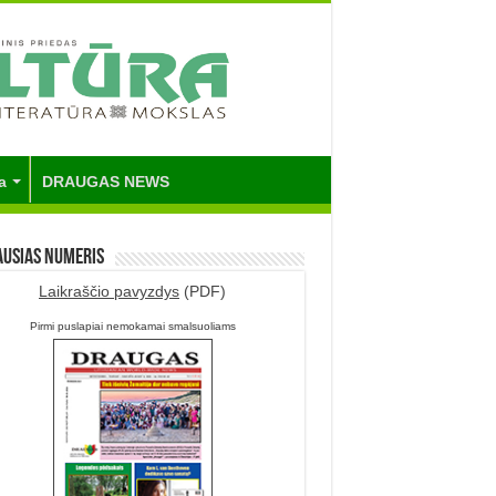
a
DRAUGAS NEWS
ausias numeris
Laikraščio pavyzdys
(PDF)
Pirmi puslapiai nemokamai smalsuoliams