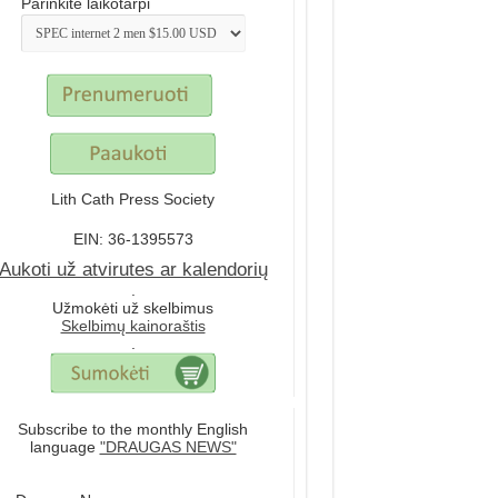
Parinkite laikotarpi
Lith Cath Press Society
EIN: 36-1395573
Aukoti už atvirutes ar kalendorių
.
Užmokėti už skelbimus
Skelbimų kainoraštis
.
Subscribe to the monthly English
language
"DRAUGAS NEWS"