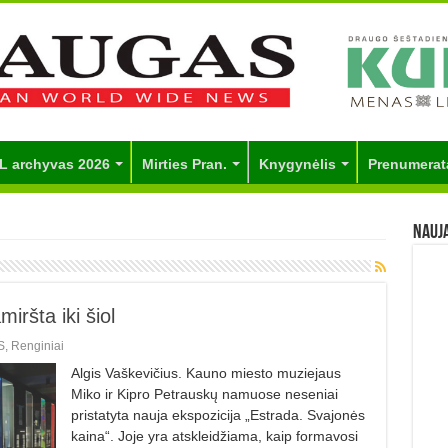
L archyvas 2026
Mirties Pran.
Knygynėlis
Prenumerat
Nauj
iršta iki šiol
S
,
Renginiai
Algis Vaškevičius. Kauno miesto muziejaus
Miko ir Kipro Petrauskų namuose neseniai
pristatyta nauja ekspozicija „Estrada. Svajonės
kaina“. Joje yra atskleidžiama, kaip formavosi