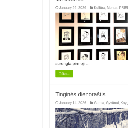
January 26, 2026
Kultūra
,
Menas
,
PRIE
surengta pirmoji …
Toliau...
Tinginės dienoraštis
January 14, 2026
Gamta
,
Gyvūnai
,
Kny