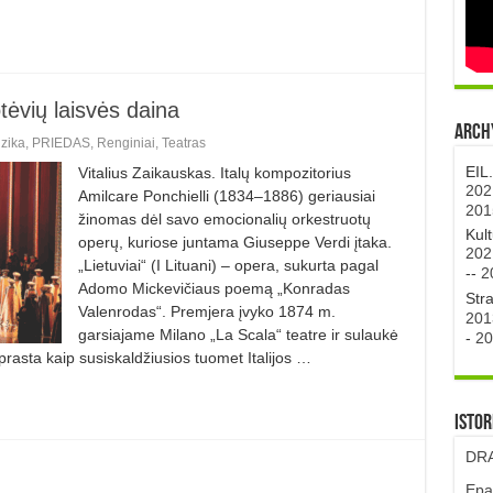
tėvių laisvės daina
Archy
zika
,
PRIEDAS
,
Renginiai
,
Teatras
EIL
Vitalius Zaikauskas. Italų kompozitorius
202
Amilcare Ponchielli (1834–1886) geriausiai
201
žinomas dėl savo emocionalių orkestruotų
Kul
operų, kuriose juntama Giuseppe Verdi įtaka.
202
„Lietuviai“ (I Lituani) – opera, sukurta pagal
--
2
Adomo Mic­­kevičiaus poemą „Konradas
Str
Valenrodas“. Premjera įvyko 1874 m.
201
garsiajame Milano „La Scala“ teatre ir sulaukė
-
20
prasta kaip susiskaldžiusios tuomet Italijos …
Istor
DRA
Epa