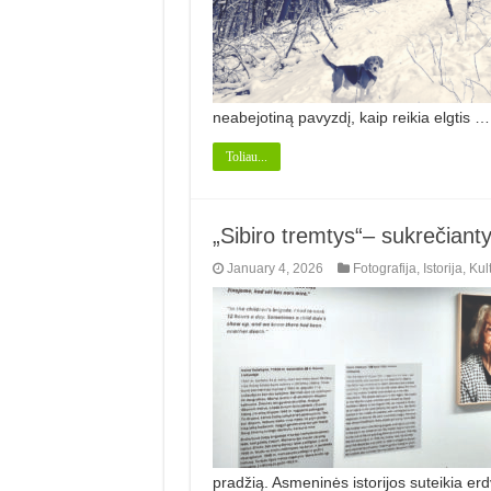
neabejotiną pavyzdį, kaip reikia elgtis …
Toliau...
„Sibiro tremtys“– sukrečianty
January 4, 2026
Fotografija
,
Istorija
,
Kul
pradžią. Asmeninės istorijos suteikia er