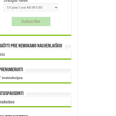
Draugas News
rašyti prie nemokamo naujienlaiškio
eta
 prenumeruoti
 instrukcijos
atsispausdinti
trukcijos