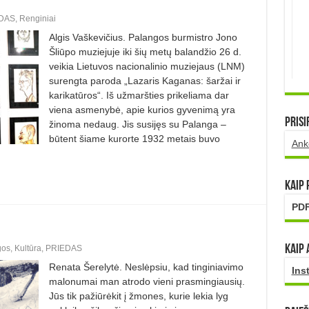
DAS
,
Renginiai
Algis Vaškevičius. Palangos burmistro Jono
Šliūpo muziejuje iki šių metų balandžio 26 d.
veikia Lietuvos nacionalinio muziejaus (LNM)
surengta paroda „Lazaris Kaganas: šaržai ir
karikatūros“. Iš užmaršties prikeliama dar
viena asmenybė, apie kurios gyvenimą yra
Prisi
žinoma nedaug. Jis susijęs su Palanga –
būtent šiame kurorte 1932 metais buvo
Ank
Kaip
PDF
Kaip 
gos
,
Kultūra
,
PRIEDAS
Renata Šerelytė. Neslėpsiu, kad tinginiavimo
Ins
malonumai man atrodo vieni prasmingiausių.
Jūs tik pažiūrėkit į žmones, kurie lekia lyg