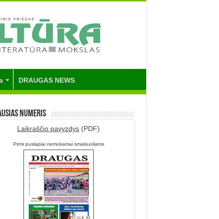
a
DRAUGAS NEWS
ausias numeris
Laikraščio pavyzdys
(PDF)
Pirmi puslapiai nemokamai smalsuoliams