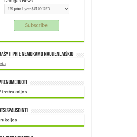
Draugas News
rašyti prie nemokamo naujienlaiškio
eta
 prenumeruoti
 instrukcijos
atsispausdinti
trukcijos