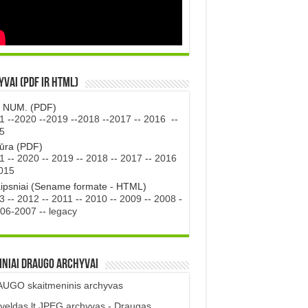
vai (PDF ir HTML)
. NUM. (PDF)
1
--
2020
--
2019
--
2018
--
2017
--
2016
--
5
tūra (PDF)
1
--
2020
--
2019
--
2018
--
2017
--
2016
015
aipsniai (Sename formate - HTML)
3
--
2012
--
2011
--
2010
--
2009
--
2008
-
06-2007
--
legacy
iniai DRAUGO Archyvai
UGO skaitmeninis archyvas
veldas.lt JPEG archyvas - Draugas