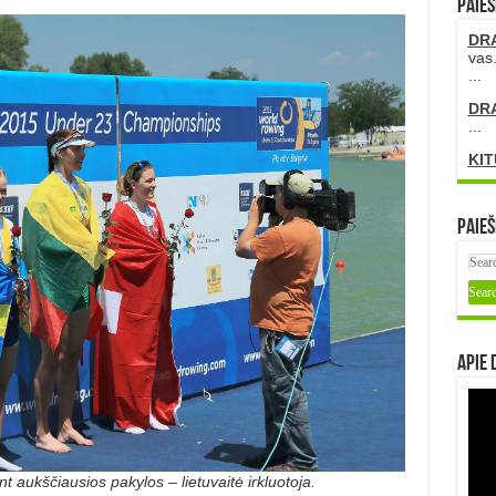
PAIEŠ
DR
vas.
...
DR
...
KIT
Paieš
Apie 
aukščiausios pakylos – lietuvaitė irkluotoja.