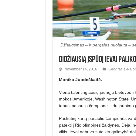
Džiaugsmas – ir pergalės nuojauta – s
Didžiausią įspūdį Ievai pal
November 14, 2016
Geografija-Rajo
Monika Juodeškaitė.
Viena talentingiausių jaunųjų Lietuvos ir
mokosi Amerikoje, Washington State Unive
tapusi pasaulio čempione – du jaunimo g
Paskutinį kartą pasaulio čempionės var
patekti į Rio olimpines žaidynes. Deja, n
viltis. Ievai nebuvo suteikta galimybė da