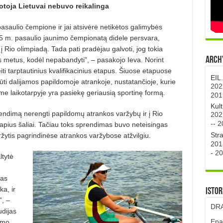
uotoja Lietuvai nebuvo reikalinga
pasaulio čempione ir jai atsivėrė netikėtos galimybės
015 m. pasaulio jaunimo čempionatą didele persvara,
 Rio olimpiadą. Tada pati pradėjau galvoti, jog tokia
Archy
us metus, kodėl nepabandyti”, – pasakojo Ieva. Norint
iti tarptautinius kvalifikacinius etapus. Šiuose etapuose
EIL
būti dalijamos papildomoje atrankoje, nustatančioje, kurie
202
ame laikotarpyje yra pasiekę geriausią sportinę formą.
201
Kul
rendimą nerengti papildomų atrankos varžybų ir į Rio
202
--
2
alapius šaliai. Tačiau toks sprendimas buvo neteisingas
Str
ržytis pagrindinėse atrankos varžybose atžvilgiu.
201
-
20
ltytė
tas
a, ir
Istor
”, –
DRA
udijas
Epa
imo,