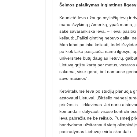
Šeimos palaikymas ir gimtinės ilgesy
Kaunietė Ieva užaugo mylinčių tėvų ir dv
mano išvykimą į Ameriką, ypač mama, ji
sakė savarankiška Ieva. – Tėvai pasitiki
keliauti: „Palikti gimtinę nebuvo gaila, n
Man labai patinka keliauti, todėl išvykda
po kiek laiko pasijaučia namų ilgesys, a
universitete būtų daugiau lietuvių, galbūt
Lietuvą grįžtu kartą per metus, vasaros 
sakoma, visur gerai, bet namuose geriau
savo mašinos”.
Ketvirtakursė Ieva po studijų planuoja grį
atstovauti Lietuvai. „Birželio mėnesį turė
priežastis – irklavimas. Jei noriu atstova
komanda ir dalyvauti visose kontrolinėse
Ieva pabrėžia ne be reikalo. Pusmetį pri
bandydama užsitarnauti vietą olimpinėje i
pasirodymas Lietuvoje virto skandalu.