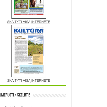
SKAITYTI VISĄ INTERNETE
SKAITYTI VISĄ INTERNETE
meruoti / Skelbtis