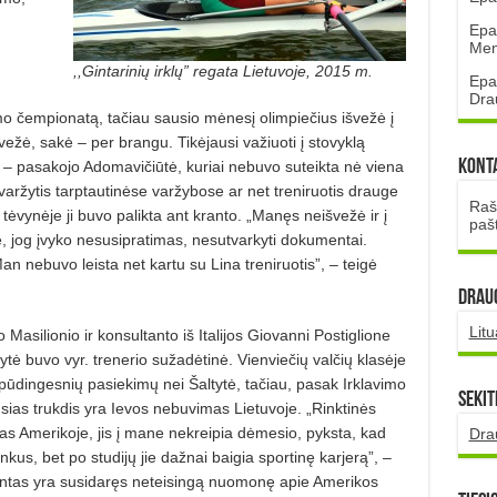
Epa
Mena
,,Gintarinių irklų” regata Lietuvoje, 2015 m.
Epa
Dra
mo čempionatą, tačiau sausio mėnesį olimpiečius išvežė į
evežė, sakė – per brangu. Tikėjausi važiuoti į stovyklą
Kont
, – pasakojo Adomavičiūtė, kuriai nebuvo suteikta nė viena
varžytis tarptautinėse varžybose ar net treniruotis drauge
Rašt
tėvynėje ji buvo palikta ant kranto. „Manęs neišvežė ir į
paš
, jog įvyko nesusipratimas, nesutvarkyti dokumentai.
 nebuvo leista net kartu su Lina treniruotis”, – teigė
DRAUG
Lit
 Masilionio ir konsultanto iš Italijos Giovanni Postiglione
tė buvo vyr. trenerio sužadėtinė. Vienviečių valčių klasėje
pūdingesnių pasiekimų nei Šaltytė, tačiau, pasak Irklavimo
Sekit
usias trukdis yra Ievos nebuvimas Lietuvoje. „Rinktinės
jas Amerikoje, jis į mane nekreipia dėmesio, pyksta, kad
Dra
nkus, bet po studijų jie dažnai baigia sportinę karjerą”, –
ltantas yra susidaręs neteisingą nuomonę apie Amerikos