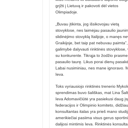
grįžti į Lietuvą ir pakovoti dėl vietos
Olimpiadoje.
„Buvau įtikinta, jog išsikovojau vietą
stovyklose, nes laimėjau pasaulio jauni
slidinėjimo stovyklą Italijoje, o manęs n
Graikijoje, bet taip pat nebuvau paimta”
galimybė dalyvauti rinktinės stovyklose, 
su konkurente. Tikrąja to žodžio prasme 
pasaulio taurę. Likus porai dienų pasakė
Labai nusiminiau, nes mane ignoravo. Man
Ieva.
Toks vyriausiojo rinktinės trenerio Mykolo
sprendimas buvo šališkas, mat Lina Šalty
Ieva Adomavičiūtė yra pasiekusi daug įs
federacijos ir Olimpinio komiteto, didžia
konsultantas italas yra prieš mano studi
amerikiečiai pasiima visus gerus sportini
dalijosi mintimis Ieva. Rinktinės konsu