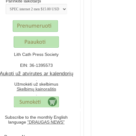
Parinkite laikotarpi
Lith Cath Press Society
EIN: 36-1395573
Aukoti už atvirutes ar kalendorių
.
Užmokėti už skelbimus
Skelbimų kainoraštis
.
Subscribe to the monthly English
language
"DRAUGAS NEWS"