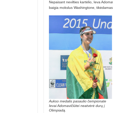
Nepaisant nevilties kartėlio, Ieva Adomav
baigia mokslus Washingtone, tikėdamasi p
Aukso medalis pasaulio čempionate
Ievai Adomavičiūtei neatvėrė durų į
Olimpiadą.