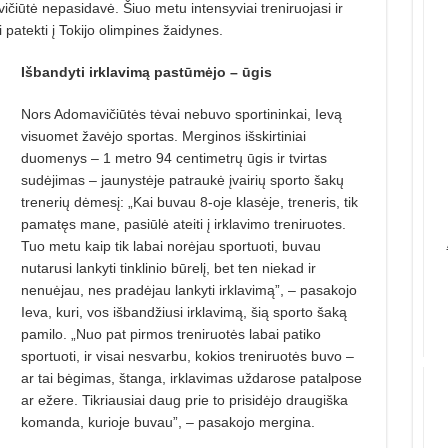
ičiūtė nepasidavė. Šiuo metu intensyviai treniruojasi ir
atekti į Tokijo olimpines žaidynes.
Išbandyti irklavimą pastūmėjo – ūgis
Nors Adomavičiūtės tėvai nebuvo sportininkai, Ievą
visuomet žavėjo sportas. Merginos išskirtiniai
duomenys – 1 metro 94 centimetrų ūgis ir tvirtas
sudėjimas – jaunystėje patraukė įvairių sporto šakų
trenerių dėmesį: „Kai buvau 8-oje klasėje, treneris, tik
pamatęs mane, pasiūlė ateiti į irklavimo treniruotes.
Tuo metu kaip tik labai norėjau sportuoti, buvau
nutarusi lankyti tinklinio būrelį, bet ten niekad ir
nenuėjau, nes pradėjau lankyti irklavimą”, – pasakojo
Ieva, kuri, vos išbandžiusi irklavimą, šią sporto šaką
pamilo. „Nuo pat pirmos treniruotės labai patiko
sportuoti, ir visai nesvarbu, kokios treniruotės buvo –
ar tai bėgimas, štanga, irklavimas uždarose patalpose
ar ežere. Tikriausiai daug prie to prisidėjo draugiška
komanda, kurioje buvau”, – pasakojo mergina.