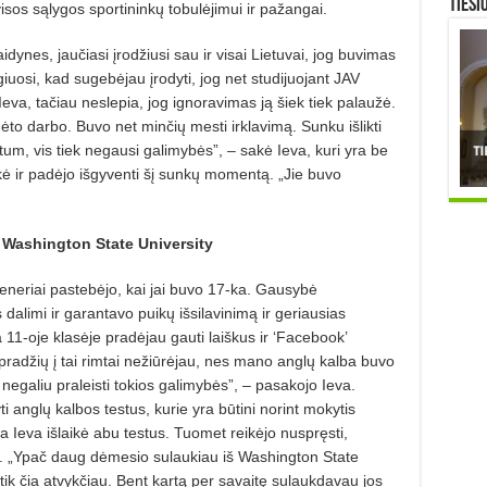
TIESI
visos sąlygos sportininkų tobulėjimui ir pažangai.
idynes, jaučiasi įrodžiusi sau ir visai Lietuvai, jog buvimas
giuosi, kad sugebėjau įrodyti, jog net studijuojant JAV
Ieva, tačiau neslepia, jog ignoravimas ją šiek tiek palaužė.
ėto darbo. Buvo net minčių mesti irklavimą. Sunku išlikti
tum, vis tiek negausi galimybės”, – sakė Ieva, kuri yra be
ikė ir padėjo išgyventi šį sunkų momentą. „Jie buvo
 Washington State University
reneriai pastebėjo, kai jai buvo 17-ka. Gausybė
 dalimi ir garantavo puikų išsilavinimą ir geriausias
11-oje klasėje pradėjau gauti laiškus ir ‘Facebook’
 pradžių į tai rimtai nežiūrėjau, nes mano anglų kalba buvo
 negaliu praleisti tokios galimybės”, – pasakojo Ieva.
i anglų kalbos testus, kurie yra būtini norint mokytis
 Ieva išlaikė abu testus. Tuomet reikėjo nuspręsti,
ti. „Ypač daug dėmesio sulaukiau iš Washington State
 tik čia atvykčiau. Bent kartą per savaitę sulaukdavau jos