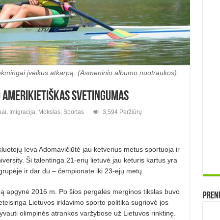
ėkmingai įveikus atkarpą. (Asmeninio albumo nuotraukos)
iko amerikietiškas svetingumas
nai
,
Imigracija
,
Mokslas
,
Sportas
3,594 Peržiūrų
kluotojų Ieva Adomavičiūtė jau ketverius metus sportuoja ir
rsity. Ši talentinga 21-erių lietuvė jau keturis kartus yra
rupėje ir dar du – čempionate iki 23-ejų metų.
dą apgynė 2016 m. Po šios pergalės merginos tikslas buvo
Prenu
eteisinga Lietuvos irklavimo sporto politika sugriovė jos
lyvauti olimpinės atrankos varžybose už Lietuvos rinktinę.