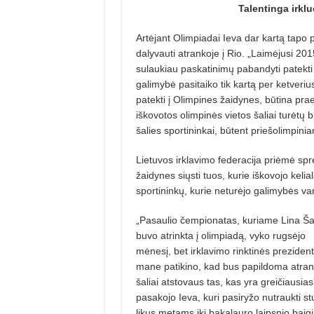
Talentinga irkl
Artėjant Olimpiadai Ieva dar kartą tapo 
dalyvauti atrankoje į Rio. „Laimėjusi 2
sulaukiau paskatinimų pabandyti patekti į
galimybė pasitaiko tik kartą per ketveri
patekti į Olimpines žaidynes, būtina prae
iškovotos olimpinės vietos šaliai turėtų 
šalies sportininkai, būtent priešolimpini
Lietuvos irklavimo federacija priėmė sp
žaidynes siųsti tuos, kurie iškovojo keli
sportininkų, kurie neturėjo galimybės va
„Pasaulio čempionatas, kuriame Lina Ša
buvo atrinkta į olimpiadą, vyko rugsėjo
mėnesį, bet irklavimo rinktinės preziden
mane patikino, kad bus papildoma atrank
šaliai atstovaus tas, kas yra greičiausias
pasakojo Ieva, kuri pasiryžo nutraukti st
likus metams iki bakalauro laipsnio baig