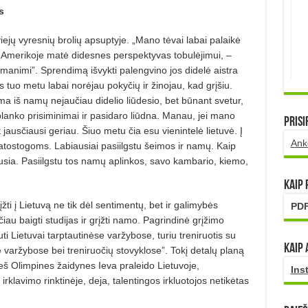
s
iejų vyresnių brolių apsuptyje. „Mano tėvai labai palaikė
 Amerikoje matė didesnes perspektyvas tobulėjimui, –
 manimi”. Sprendimą išvykti palengvino jos didelė aistra
es tuo metu labai norėjau pokyčių ir žinojau, kad grįšiu.
ma iš namų nejaučiau didelio liūdesio, bet būnant svetur,
planko prisiminimai ir pasidaro liūdna. Manau, jei mano
Prisi
 jausčiausi geriau. Šiuo metu čia esu vienintelė lietuvė. Į
Ank
atostogoms. Labiausiai pasiilgstu šeimos ir namų. Kaip
sia. Pasiilgstu tos namų aplinkos, savo kambario, kiemo,
Kaip
žti į Lietuvą ne tik dėl sentimentų, bet ir galimybės
PDF
čiau baigti studijas ir grįžti namo. Pagrindinė grįžimo
uti Lietuvai tarptautinėse varžybose, turiu treniruotis su
Kaip 
 varžybose bei treniruočių stovyklose”. Tokį detalų planą
eš Olimpines žaidynes Ieva praleido Lietuvoje,
Ins
rklavimo rinktinėje, deja, talentingos irkluotojos netikėtas