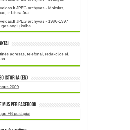
veldas.lt JPEG archyvas - Mokslas,
s, ir Literatūra
veldas.lt JPEG archyvas - 1996-1997
ugas anglų kalba
aktai
inės adresas, telefonai, redakcijos el.
tas
O istorija (EN)
uanus 2009
e mus per Facebook
ugo FB puslapiai