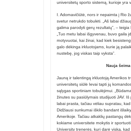
universitetų sporto sistemą, kurioje yra 
I. Adomavičiūtė, nors ir nepaimta į Rio ža
svetur netrukdo tobulėti. „Aš labai džiau
galima parodyti gerų rezultatų”, – teigia 
„Tuo metu labai išgyvenau, buvo gaila įd
motyvuotai, kai žinai, kad kiek besisteng
galo dėkinga irkluotojams, kurie ją pala
nustebę, jog viskas taip vyksta”.
Nauja šeima
Jauną ir talentingą irkluotoją Amerikos t
universitetų siūlė Ievai tapti jų komandos
sąlygas sportiniam tobulėjimui. „Būdama 
žinutes su pasiūlymais studijuoti JAV. Iš
labai prasta, tačiau vėliau supratau, kad
Didžiausi sunkumai iškilo bandant išlaikyt
Amerikoje. Tačiau atkaklių pastangų dėka
kokiame universitete mokytis ir sportuo
University trenerės, kuri darė viską, kad