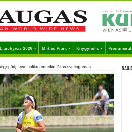
L archyvas 2026
Mirties Pran.
Knygynėlis
Prenumerat
ią įspūdį Ievai paliko amerikietiškas svetingumas
Nauj