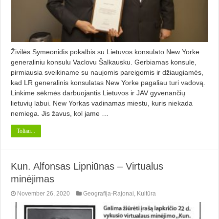
Živilės Symeonidis pokalbis su Lietuvos konsulato New Yorke
generaliniu konsulu Vaclovu Šalkausku. Gerbiamas konsule,
pirmiausia sveikiname su naujomis pareigomis ir džiaugiamės,
kad LR generalinis konsulatas New Yorke pagaliau turi vadovą.
Linkime sėkmės darbuojantis Lietuvos ir JAV gyvenančių
lietuvių labui. New Yorkas vadinamas miestu, kuris niekada
nemiega. Jis žavus, kol jame …
Toliau...
Kun. Alfonsas Lipniūnas – Virtualus
minėjimas
November 26, 2020
Geografija-Rajonai
,
Kultūra