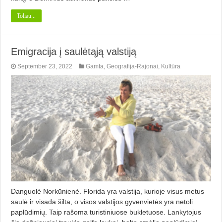
Toliau...
Emigracija į saulėtąją valstiją
September 23, 2022
Gamta
,
Geografija-Rajonai
,
Kultūra
Danguolė Norkūnienė. Florida yra valstija, kurioje visus metus
saulė ir visada šilta, o visos vals­tijos gyvenvietės yra netoli
paplūdimių. Taip rašoma turistiniuose bukletuose. Lankytojus