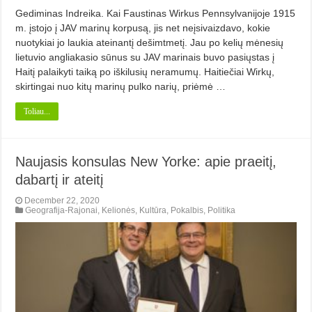
Gediminas Indreika. Kai Faustinas Wirkus Pennsylvanijoje 1915
m. įstojo į JAV marinų korpusą, jis net neįsivaizdavo, kokie
nuotykiai jo laukia ateinantį dešimtmetį. Jau po kelių mėnesių
lietuvio angliakasio sūnus su JAV marinais buvo pasiųstas į
Haitį palaikyti taiką po iškilusių neramumų. Haitiečiai Wirkų,
skirtingai nuo kitų marinų pulko narių, priėmė …
Toliau...
Naujasis konsulas New Yorke: apie praeitį,
dabartį ir ateitį
December 22, 2020
Geografija-Rajonai
,
Kelionės
,
Kultūra
,
Pokalbis
,
Politika