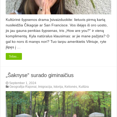
Kultūrinė šypsenos drama Įsivaizduokite: lietuvis pirmą kartą
nusileidžia Čikagoje ar San Francisce. Vos išėjęs iš oro uosto,
jis jau gauna penkias šypsenas, tris „How are you?“ ir vieną
komplimentą. Kyla natūralus klausimas: ar jie mane pažįsta? O
gal ko nors iš manęs nori? Tuo tarpu amerikietis Vilniuje, ryte
įlipęs į …
Toliau...
„Šaknyse” surado giminaičius
September 1, 2024
Geografija-Rajonai
,
Imigracija
,
Istorija
,
Kelionės
,
Kultūra