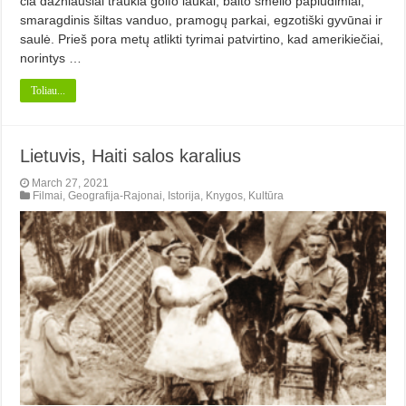
čia dažniausiai traukia golfo laukai, balto smėlio paplūdimiai,
smaragdinis šiltas vanduo, pramogų parkai, egzotiški gyvūnai ir
saulė. Prieš pora metų atlikti tyrimai pa­tvirtino, kad amerikiečiai,
norintys …
Toliau...
Lietuvis, Haiti salos karalius
March 27, 2021
Filmai
,
Geografija-Rajonai
,
Istorija
,
Knygos
,
Kultūra