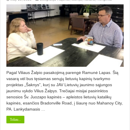
Pagal Viliaus Žalpio pasakojimą parengė Ramunė Lapas. Šią
vasarą vėl bus tęsiamas senųjų lietuvių kapinių tvarkymo
projektas „Šaknys”, kurį su JAV Lietuvių jaunimo sąjungos
jaunimu vykdo Vilius Žalpys. Trečiajai misijai pasirinktos
senosios Šv. Juozapo kapinės – apleistos lietuvių katalikų
kapinės, esančios Bradonville Road, į šiaurę nuo Mahanoy City,
PA. Lankydamasis …
Toliau...