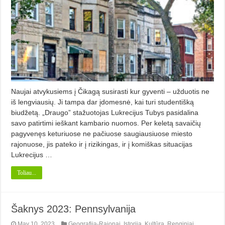
Naujai atvykusiems į Čikagą susirasti kur gyventi – užduotis ne
iš lengviausių. Ji tampa dar įdomesnė, kai turi studentišką
biudžetą. „Draugo” stažuotojas Lukrecijus Tubys pasidalina
savo patirtimi ieškant kambario nuomos. Per keletą savaičių
pagyvenęs keturiuose ne pačiuose saugiausiuose miesto
rajonuose, jis pateko ir į rizikingas, ir į komiškas situacijas
Lukrecijus …
Toliau...
Šaknys 2023: Pennsylvanija
May 10, 2023
Geografija-Rajonai
,
Istorija
,
Kultūra
,
Renginiai