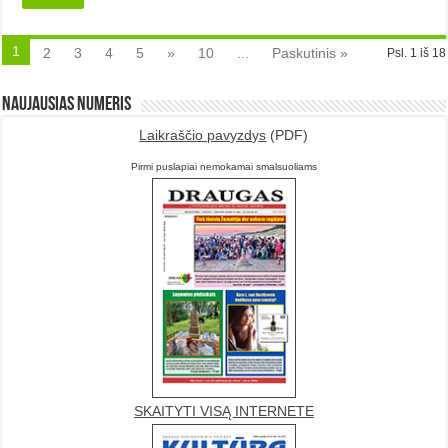
1
2
3
4
5
»
10
...
Paskutinis »
Psl. 1 iš 18
Naujausias numeris
Laikraščio pavyzdys
(PDF)
Pirmi puslapiai nemokamai smalsuoliams
SKAITYTI VISĄ INTERNETE