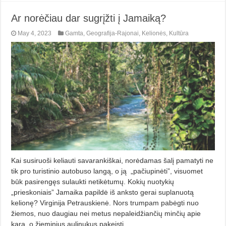
Ar norėčiau dar sugrįžti į Jamai­ką?
May 4, 2023
Gamta
,
Geografija-Rajonai
,
Kelionės
,
Kultūra
Kai susiruoši keliauti savarankiškai, norėdamas šalį pamatyti ne
tik pro turistinio autobuso langą, o ją „pačiupinėti”, visuomet
būk pasirengęs sulaukti netikėtumų. Kokių nuotykių
„prieskoniais” Jamaika papildė iš anksto gerai suplanuotą
kelionę? Virginija Petrauskienė. Nors trumpam pabėgti nuo
žiemos, nuo daugiau nei metus nepaleidžiančių minčių apie
karą, o žieminius aulinukus pakeisti …