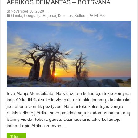
AFRIKOS DEIMANTAS – BOTSVANA
November 10, 2020
Gamta
,
Geografija-Rajonai
,
Kelionės
,
Kultūra
,
PRIEDAS
Ieva Marija Mendeikaitė. Nors dažnam keliautojui tokie žemynai
kaip Afrika iki šiol sukelia vienokių ar kitokių jausmų, dažniausiai
jie nebūna vien tik pozityvūs. Neretai toks keliautojas vengia
rinktis kelionę į Afriką, savo pasirinkimą teisindamas baime, o tų
baimių vis dar tebėra gausu. Dažniausiai iš tokio keliautojo,
kalbant apie Afrikos žemyno …
Toliau...