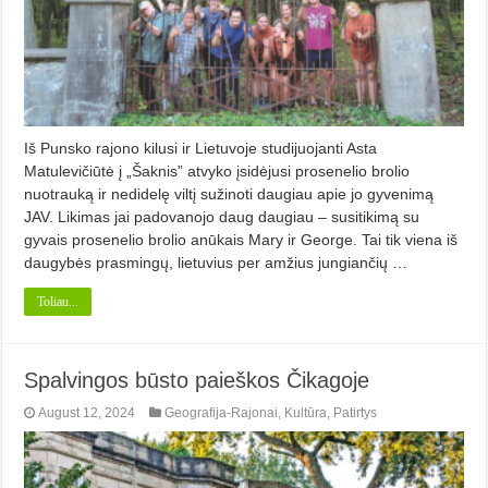
Iš Punsko rajono kilusi ir Lietuvoje studijuojanti Asta
Matulevičiūtė į „Šaknis” atvyko įsidėjusi prosenelio brolio
nuotrauką ir nedidelę viltį sužinoti daugiau apie jo gyvenimą
JAV. Likimas jai padovanojo daug daugiau – susitikimą su
gyvais prosenelio brolio anūkais Mary ir George. Tai tik viena iš
daugybės prasmingų, lietuvius per amžius jungiančių …
Toliau...
Spalvingos būsto paieškos Čikagoje
August 12, 2024
Geografija-Rajonai
,
Kultūra
,
Patirtys