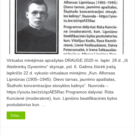
Virtualus minėjimas aprašytas DRAUGE 2020 m. lapkr. 28 d. „Iš
Ateitininkų Gyvenimo” skyriuje, psl. 6. Galima žiūrėti įrašą
lapkričio 22 d. vykusio virtualaus minėjimo „Kun. Alfonsas
Lipniūnas (1905–1945): Dievo tarnas, jaunimo apaštalas,
Štuthofo koncentracijos stovyklos kalinys”. Nuoroda –
https://youtu.be/zsUqzAE5Rac Programos dalyviai: Rūta
Kuncienė (moderatorė), kun. Lipniūno beatifikacinės bylos
postulatorius kun. …
Toliau...