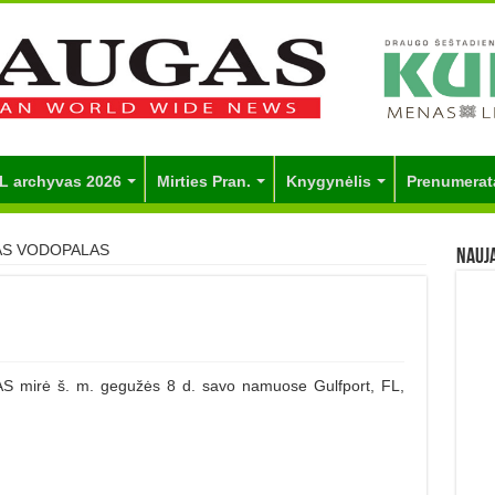
L archyvas 2026
Mirties Pran.
Knygynėlis
Prenumerat
AS VODOPALAS
Nauj
ė š. m. gegužės 8 d. savo namuose Gulfport, FL,