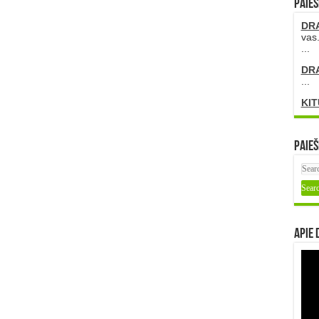
PAIEŠ
DR
vas.
...
DR
...
KIT
Paieš
Apie 