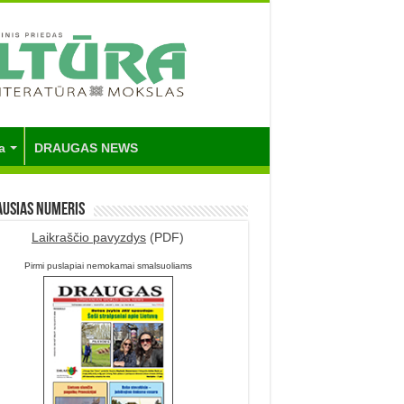
a
DRAUGAS NEWS
ausias numeris
Laikraščio pavyzdys
(PDF)
Pirmi puslapiai nemokamai smalsuoliams