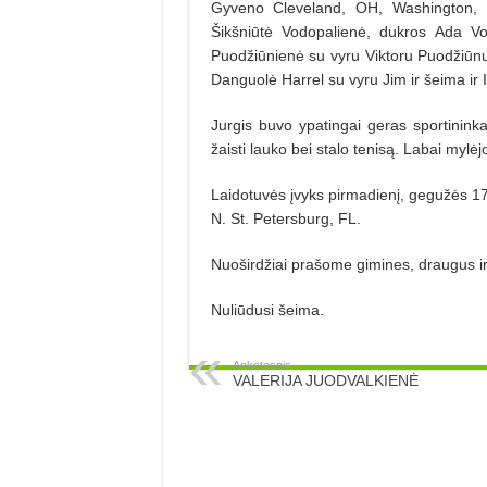
Gyveno Cleveland, OH, Washington, DC
Šikšniūtė Vodopalienė, dukros Ada 
Puodžiūnienė su vyru Viktoru Puodžiūn
Danguolė Harrel su vyru Jim ir šeima ir
Jurgis buvo ypatingai geras sportininkas
žaisti lauko bei stalo tenisą. Labai mylėj
Laidotuvės įvyks pirmadienį, gegužės 
N. St. Petersburg, FL.
Nuoširdžiai prašome gimines, draugus ir
Nuliūdusi šeima.
Ankstesnis
VALERIJA JUODVALKIENĖ