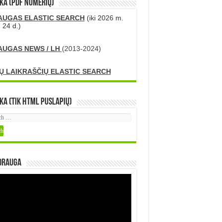
KA (PDF numerių)
AUGAS ELASTIC SEARCH
(iki 2026 m.
 24 d.)
AUGAS NEWS / LH
(2013-2024)
Ų LAIKRAŠČIŲ ELASTIC SEARCH
ka (tik HTML puslapių)
DRAUGA