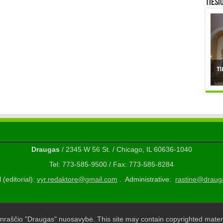
TIESI
Draugas
/ 2345 W 56 St. / Chicago, IL 60636-1040
Tel: 773-585-9500 / Fax: 773-585-8284
 (editorial):
vyr.redaktore@gmail.com
. Administrative:
rastine@draug
nraščio "Draugas" nuosavybė. This site may contain copyrighted materi