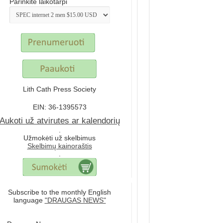
Parinkite laikotarpi
Lith Cath Press Society
EIN: 36-1395573
Aukoti už atvirutes ar kalendorių
.
Užmokėti už skelbimus
Skelbimų kainoraštis
.
Subscribe to the monthly English
language
"DRAUGAS NEWS"