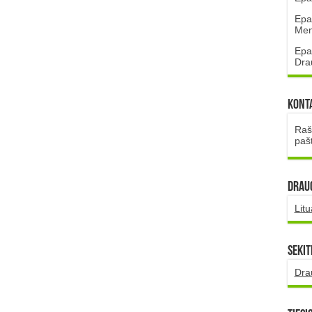
Epa
Mena
Epa
Dra
Kont
Rašt
paš
DRAUG
Lit
Sekit
Dra