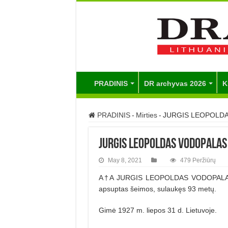
PRADINIS
DR archyvas 2026
K
PRADINIS
-
Mirties
-
JURGIS LEOPOLD
JURGIS LEOPOLDAS VODOPALAS
May 8, 2021
479 Peržiūrų
A†A JURGIS LEOPOLDAS VODOPALAS mir
apsuptas šeimos, sulaukęs 93 metų.
Gimė 1927 m. liepos 31 d. Lietuvoje.