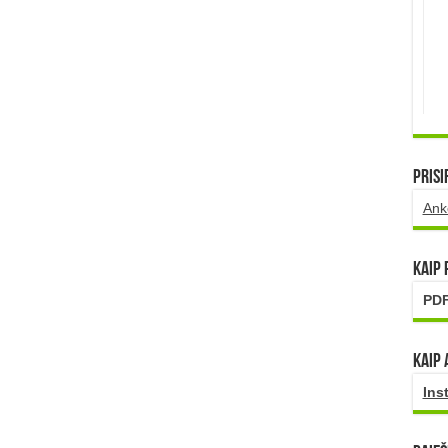
Prisi
Ank
Kaip
PDF
Kaip 
Ins