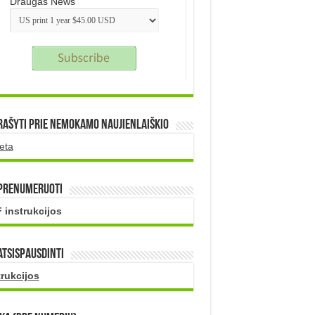
Draugas News
rašyti prie nemokamo naujienlaiškio
eta
 prenumeruoti
 instrukcijos
atsispausdinti
trukcijos