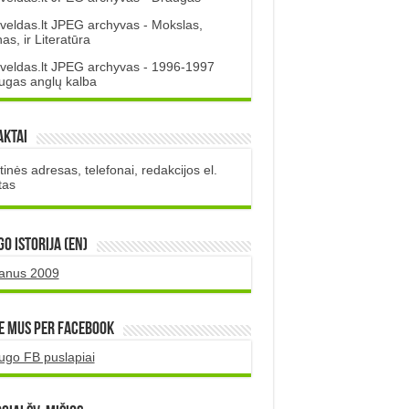
veldas.lt JPEG archyvas - Mokslas,
s, ir Literatūra
veldas.lt JPEG archyvas - 1996-1997
ugas anglų kalba
aktai
inės adresas, telefonai, redakcijos el.
tas
O istorija (EN)
uanus 2009
e mus per Facebook
ugo FB puslapiai