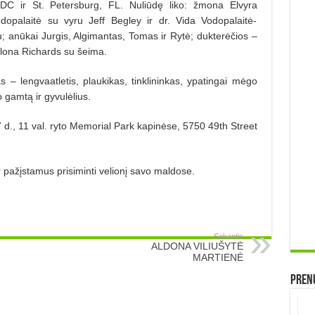
 ir St. Petersburg, FL. Nuliūdę liko: žmona Elvyra
Vodopalaitė su vyru Jeff Begley ir dr. Vida Vodopalaitė-
u; anūkai Jurgis, Algimantas, Tomas ir Rytė; dukterėčios –
 Ilona Richards su šeima.
 – lengvaatletis, plaukikas, tinklininkas, ypatingai mėgo
o gamtą ir gyvulėlius.
17 d., 11 val. ryto Memorial Park kapinėse, 5750 49th Street
 pažįstamus prisiminti velionį savo maldose.
Sekantis
ALDONA VILIUŠYTĖ
MARTIENĖ
Prenu