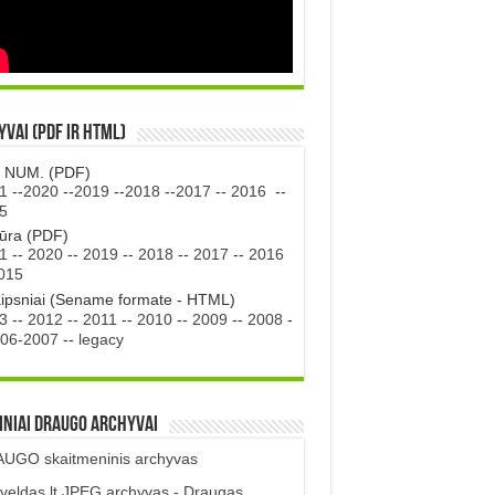
vai (PDF ir HTML)
. NUM. (PDF)
1
--
2020
--
2019
--
2018
--
2017
--
2016
--
5
tūra (PDF)
1
--
2020
--
2019
--
2018
--
2017
--
2016
015
aipsniai (Sename formate - HTML)
3
--
2012
--
2011
--
2010
--
2009
--
2008
-
06-2007
--
legacy
iniai DRAUGO Archyvai
UGO skaitmeninis archyvas
veldas.lt JPEG archyvas - Draugas