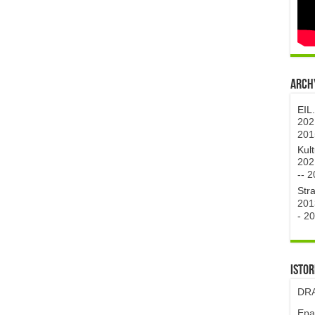
Archy
EIL
202
201
Kul
202
--
2
Str
201
-
20
Istor
DRA
Epa