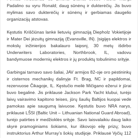
Padalino su vyru Ronald; daug sūnėnų ir dukterėčių. Jis buvo
mylimas savo dukterėčių ir sūnėnų ir gerbiamas daugelio
organizacijų atstovas.
Kęstutis Kriščiūnas lankė lietuvių gimnaziją Diepholz Vokietijoje
ir Mater Dei jėzuitų gimnaziją (Evansville, IN). Įsigijęs elektros ir
mokslų inžinierijos bakalauro laipsnį, 30 metų išdirbo
Underwriters Laboratories, Northbrook, IL, vadovu
bandymuose modernių elektros ir jų produktų tobulinimo srityje.
Garbingai tarnavo savo šaliai, JAV armijos 82-oje oro pėstininkų
ir cisternos mechanikų dalinyje Ft. Brag, NC ir papildomai,
rezervuose Čikagoje, IL. Kęstučio meilė Mičigano ežerui ir jūrai
buvo begalinė. Jis priklausė Jackson Park Yacht klubui, turėjo
laivų vairavimo kapitono teises, jūrų šaulių Baltijos kuopai vedė
pamokas apie saugumą laivuose. Kęstutis buvo NRA narys,
priklausė LŠSI (Baltic Unit – Lithuanian National Guard Abroad),
turėjo patirties ir medžioklės srityje. Savo laisvalaikiu daug laiko
skyrė pramoginiams šokiams, kur iškovojo eilę prizų; buvo
instruktorius Arthur Murray’s šokių studijoje. Priklausė Vyčių 112