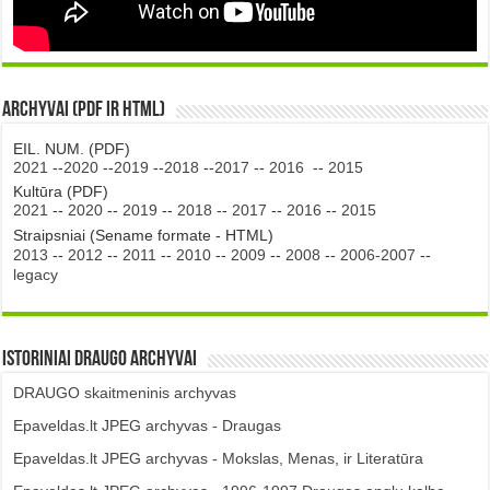
Archyvai (PDF ir HTML)
EIL. NUM. (PDF)
2021
--
2020
--
2019
--
2018
--
2017
--
2016
--
2015
Kultūra (PDF)
2021
--
2020
--
2019
--
2018
--
2017
--
2016
--
2015
Straipsniai (Sename formate - HTML)
2013
--
2012
--
2011
--
2010
--
2009
--
2008
--
2006-2007
--
legacy
Istoriniai DRAUGO Archyvai
DRAUGO skaitmeninis archyvas
Epaveldas.lt JPEG archyvas - Draugas
Epaveldas.lt JPEG archyvas - Mokslas, Menas, ir Literatūra