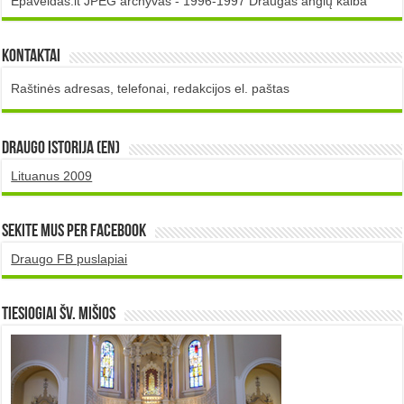
Epaveldas.lt JPEG archyvas - 1996-1997 Draugas anglų kalba
Kontaktai
Raštinės adresas, telefonai, redakcijos el. paštas
DRAUGO istorija (EN)
Lituanus 2009
Sekite mus per Facebook
Draugo FB puslapiai
TIESIOGIAI šv. MIŠIOS