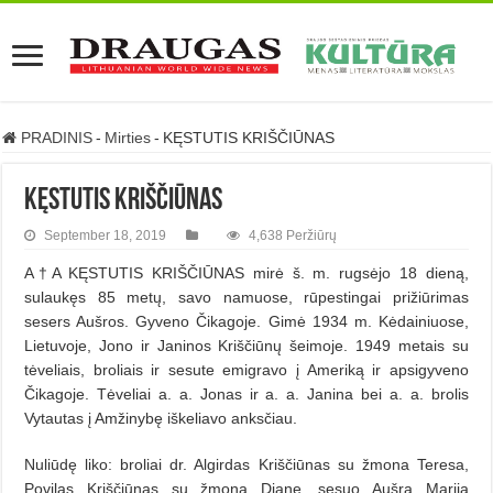
PRADINIS
-
Mirties
-
KĘSTUTIS KRIŠČIŪNAS
KĘSTUTIS KRIŠČIŪNAS
September 18, 2019
4,638 Peržiūrų
A†A KĘSTUTIS KRIŠČIŪNAS mirė š. m. rugsėjo 18 dieną,
sulaukęs 85 metų, savo namuose, rūpestingai prižiūrimas
sesers Aušros. Gyveno Čikagoje. Gimė 1934 m. Kėdainiuose,
Lietuvoje, Jono ir Janinos Kriščiūnų šeimoje. 1949 metais su
tėveliais, broliais ir sesute emigravo į Ameriką ir apsigyveno
Čikagoje. Tėveliai a. a. Jonas ir a. a. Janina bei a. a. brolis
Vytautas į Amžinybę iškeliavo anksčiau.
Nuliūdę liko: broliai dr. Algirdas Kriščiūnas su žmona Teresa,
Povilas Kriščiūnas su žmona Diane, sesuo Aušra Marija