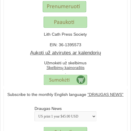
Lith Cath Press Society
EIN: 36-1395573
Aukoti už atvirutes ar kalendorių
.
Užmokėti už skelbimus
Skelbimų kainoraštis
.
Subscribe to the monthly English language
"DRAUGAS NEWS"
Draugas News