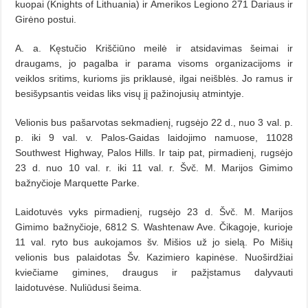
kuopai (Knights of Lithuania) ir Amerikos Legiono 271 Dariaus ir
Girėno postui.
A. a. Kęstučio Kriščiūno meilė ir atsidavimas šeimai ir
draugams, jo pagalba ir parama visoms organizacijoms ir
veiklos sritims, kurioms jis priklausė, ilgai neišblės. Jo ramus ir
besišypsantis veidas liks visų jį pažinojusių atmintyje.
Velionis bus pašarvotas sekmadienį, rugsėjo 22 d., nuo 3 val. p.
p. iki 9 val. v. Palos-Gaidas laidojimo namuose, 11028
Southwest Highway, Palos Hills. Ir taip pat, pirmadienį, rugsėjo
23 d. nuo 10 val. r. iki 11 val. r. Švč. M. Marijos Gimimo
bažnyčioje Marquette Parke.
Laidotuvės vyks pirmadienį, rugsėjo 23 d. Švč. M. Marijos
Gimimo bažnyčioje, 6812 S. Washtenaw Ave. Čikagoje, kurioje
11 val. ryto bus aukojamos šv. Mišios už jo sielą. Po Mišių
velionis bus palaidotas Šv. Kazimiero kapinėse. Nuoširdžiai
kviečiame gimines, draugus ir pažįstamus dalyvauti
laidotuvėse. Nuliūdusi šeima.