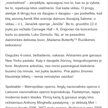
„overhelmed” – perpildyta, apsvaigusi nuo to, kas su ja vyksta,
be to, repetuoja kitus vaid­menis. Gal kada vėliau. O progų
ateityje iš tikrųjų bus vis daugiau ir daugiau – jau paskelbta, kad
kitą sezoną Asmik Met scenoje dainuos išsvajotą Salome, o
vėliau – ir L. Janaček operoje „Jenůfa”. Be to, gruodžio 12 d.
įvyks jos rečitalis Carne­gie Hall – A. Grigorian čia koncertuos
kartu su pianistu Luku Geniušu. Na, ar ne pasaulinis
dainininkės debiutas buvo „Madama Butterfly”? Ruoškimės
kelionėms!
Gegužės 4-osios, šeštadienio, vakaras. Artinamės prie garsaus
New Yorko pastato. Kaip ir daugelis žiūrovų, fotografuojamės jo
fone. Atvykome anksčiau, nes norisi pasimėgauti kiekviena
buvimo čia minute, net įvykio laukimu. Prie įėjimo žmonės
klausinėja bilietų – seniai nematytas vaizdas!
Spektaklis – Metropolitan operos, Anglų nacionalinės operos ir
Lietuvos nacionalinės operos koprodukcija. Pastatymas, tapęs
modernia teatro klasika. Pirmą kartą šį garsaus anglų kino
režisieriaus Anthony Minghella pastatymą – jo debiutą Met –
žiūrovai išvydo 2006–2007 metų sezone. Režisierius mirė 2008