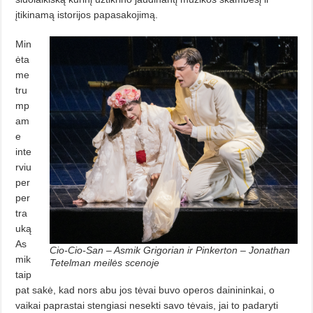
įtikinamą istorijos papasa­kojimą.
Min
ėta
me
tru
mp
am
e
inte
rviu
per
per
tra
uką
As
Cio-Cio-San – Asmik Grigorian ir Pinkerton – Jonathan
mik
Tetelman meilės scenoje
taip
pat sakė, kad nors abu jos tėvai buvo operos dainininkai, o
vaikai paprastai stengiasi nesekti savo tėvais, jai to padaryti