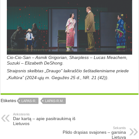
Cio-Cio-San – Asmik Grigorian, Sharpless – Lucas Meachem,
Suzuki – Elizabeth DeShong.
Straipsnis skelbtas „Draugo” laikraščio šeštadieniniame priede
„Kultūra” (2024-ųjų m. Gegužės 25 d., NR. 21 (42)).
Etiketės
LAPAS-R.
LAPAS-R.M.
Ankstesnis
Dar kartą – apie pasitraukimą iš
Lietuvos
Sekantis
Pildo drąsias svajones – garsina
Lietuvą