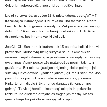
minučių užvaldžiusi savo emocingu dainavimu ir buvimu, A.
Grigorian nebepaleidžia mūsų iki pat tragiško finalo.
Lygiai po savaitės, gegužės 11 d. prista­tydama operą WFMT
transliacijos klausytojams ir žiūrovams kino teatruose, Debra
Lew Harder A. Grigorian pasirodymą Met pavadino „sensacingu
debiutu”. Iš tiesų, Asmik savo herojei suteikia ne tik didžiulio
dramatizmo, bet ir nematyto iki šiol gylio.
Jos Cio-Cio-San, nors ir būdama tik 15-os, nėra baikšti ir naivi
provincialė, kurios tyrą meilę sutrypia šaunus amerikietis
vaikinas, negalvodamas apie pasekmes ir sužlugdydamas visų
gyvenimus. Asmik personaže matai geišos meninį talentą ir
grakštumą. Bet taip pat jauti jos prigimtinę sielos gelmę – jai
suteiktą Dievo dovaną, ypatingą jausmų gilumą ir stiprumą. Jos
pasirinkimas priimti krikščionybę – sąmoningas; jos meilė
Pinkertonui – didelė ir tikra,
„nuo dangaus iki vande­nyno
gelmių”. Tą vidinį herojės „kosmosą” atliepia ir spektaklio
režisūra, išdidindama artėjančios tragedijos mastą. Mažos
geišos tragedija pakelta iki šekspyriško lygio.