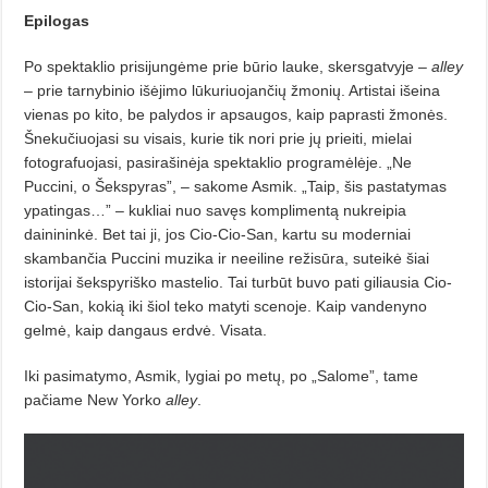
Epilogas
Po spektaklio prisijungėme prie būrio lauke, skersgatvyje –
alley
– prie tarnybinio išėjimo lūkuriuojančių žmonių. Artistai išeina
vienas po kito, be palydos ir apsaugos, kaip paprasti žmonės.
Šnekučiuojasi su visais, kurie tik nori prie jų prieiti, mielai
fotografuojasi, pasirašinėja spektaklio programėlėje. „Ne
Puccini, o Šekspyras”, – sakome Asmik. „Taip, šis pastatymas
ypatingas…” – kukliai nuo savęs komplimentą nukreipia
dainininkė. Bet tai ji, jos Cio-Cio-San, kartu su moderniai
skambančia Puccini muzika ir neeiline režisūra, suteikė šiai
istorijai šekspyriško mastelio. Tai turbūt buvo pati giliausia Cio-
Cio-San, kokią iki šiol teko matyti scenoje. Kaip vandenyno
gelmė, kaip dangaus erdvė. Visata.
Iki pasimatymo, Asmik, lygiai po metų, po „Salome”, tame
pačiame New Yorko
alley
.