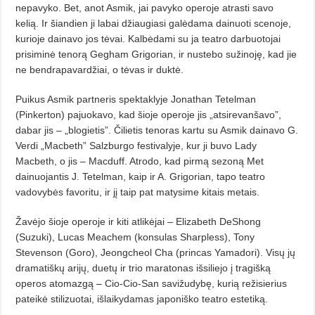
nepavyko. Bet, anot Asmik, jai pavyko operoje atrasti savo
kelią. Ir šiandien ji labai džiaugiasi galėdama dainuoti scenoje,
kurioje dainavo jos tėvai. Kalbėdami su ja teatro darbuotojai
prisiminė tenorą Gegham Grigorian, ir nustebo sužinoję, kad jie
ne bendrapavardžiai, o tėvas ir duktė.
Puikus Asmik partneris spektaklyje Jonathan Tetelman
(Pinkerton) pajuokavo, kad šioje operoje jis „atsirevanšavo”,
dabar jis – „blogietis”. Čilietis tenoras kartu su Asmik dainavo G.
Verdi „Macbeth” Salzburgo festivalyje, kur ji buvo Lady
Macbeth, o jis – Macduff. Atrodo, kad pirmą sezoną Met
dainuojantis J. Tetelman, kaip ir A. Grigorian, tapo teatro
vadovybės favoritu, ir jį taip pat matysime kitais metais.
Žavėjo šioje operoje ir kiti atlikėjai – Elizabeth DeShong
(Suzuki), Lucas Meachem (konsulas Sharpless), Tony
Stevenson (Goro), Jeongcheol Cha (princas Yamadori). Visų jų
dramatiškų arijų, duetų ir trio maratonas išsiliejo į tragišką
operos ato­maz­gą – Cio-Cio-San savižudybę, kurią režisierius
pateikė stilizuotai, išlaikydamas japoniško teatro estetiką.