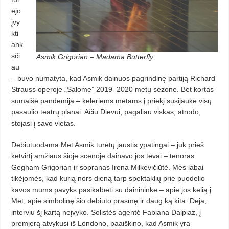
ėjo
įvy
k­ti
ank
sči
Asmik Grigorian – Madama Butterfly.
au
– buvo numaty­ta, kad Asmik dainuos pagrin­dinę partiją Richard
Strauss operoje „Salome” 2019–2020 metų sezone. Bet kortas
sumaišė pandemija – keleriems metams į priekį susijaukė visų
pasaulio teatrų planai. Ačiū Dievui, pagaliau viskas, atrodo,
stojasi į savo vietas.
Debiutuodama Met Asmik turėtų jaustis ypatingai – juk prieš
ketvirtį amžiaus šioje scenoje dainavo jos tėvai – tenoras
Gegham Grigorian ir sopranas Irena Milkevičiūtė. Mes labai
tikė­jomės, kad kurią nors dieną tarp spektaklių prie puodelio
kavos mums pavyks pasikalbėti su dainininke – apie jos kelią į
Met, apie simbolinę šio debiu­to prasmę ir daug ką kita. Deja,
interviu šį kartą neįvyko. Solistės agentė Fabiana Dalpiaz, į
premjerą atvykusi iš Londono, paaiškino, kad Asmik yra