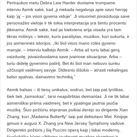
Pertraukos metu Debra Lew Harder duotame trumpame
interviu Asmik sakė, kad „ji niekada negalvoja apie savo heroję
kaip ‘ją’ – jos visos gyvena viduje”. Ji visuomet įsivaizduoja save
personažės vietoje ir tik tokia interpretacija yra šimtu procentu
įtikinama. Asmik sakė, kad jai kiekviena arija visada yra tam
tikras mišinys – teksto, kuris parašytas, muzikos, kuri sukurta, ir
jos asmeninės istorijos. „Iki šiol visos mano rolės gyveno
manyje, – interviu kalbėjo Asmik. – Ar­ba aš turiu labai gerą
vaizduotę, įsivaiz­duodama save įvairiose situacijose. Arba –
turiu didelę gyvenimo patirtį. Bet iki šiol man nebuvo sunku
užčiuop­ti vaidmenį savyje. Didesnis iššūkis – atrasti reikalingas
balso spalvas, dainavimo techniką.”
Asmik balsas – iš tiesų unikalus, sodrus, bet taip pat lyriškas,
šiek tiek „tamsokas”, tarsi neapdirbtas deiman­tas. Ji ne tik labai
asmeniškai priima vaidmenį, bet ir ypatingai jautriai jau­čia
muziką. Šiuo požiūriu sopranas puikiai derėjo su dirigente Xian
Zhang, kuri „Madama Butterfly” taip pat debiu­tavo Met. Kinijoje
gimusi ir augusi X. Zhang yra New Jersey Symphony vadovė.
Dirigentės požiūris į šią Puccini operą kaip į labai modernų,
šiuolaikiš­ką kūrinį užtikrino jaudinantį muzikos skambesį ir