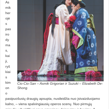
As
mik
her
ojė
s
pas
iro
dy
ma
s,
kai
ji,
ryš
kiai
s
kim
Cio-Cio-San – Asmik Grigorian ir Suzuki – Elizabeth De­
on
Shong.
o
pasipuošusių draugių apsupta, nusileidžia nuo įsivaizduojamo
kalno, – viena spalvingiausių operos scenų. Nuo pirmųjų