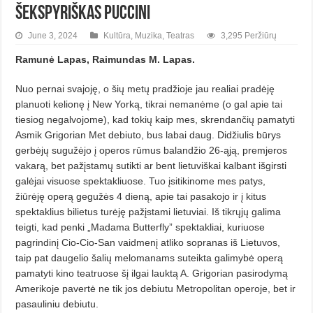
Šekspyriškas Puccini
June 3, 2024
Kultūra
,
Muzika
,
Teatras
3,295 Peržiūrų
Ramunė Lapas,
Raimundas M. Lapas.
Nuo pernai svajoję, o šių metų pradžioje jau realiai pradėję
planuoti kelionę į New Yorką, tikrai nemanėme (o gal apie tai
tiesiog negalvojome), kad tokių kaip mes, skrendančių pamatyti
Asmik Grigorian Met debiuto, bus labai daug. Didžiulis būrys
gerbėjų sugužėjo į operos rūmus balandžio 26-ąją, premjeros
vakarą, bet pa­žįstamų sutikti ar bent lietuviškai kalbant išgirsti
galėjai visuose spektakliuose. Tuo įsitikinome mes patys,
žiūrėję operą gegužės 4 dieną, apie tai pasakojo ir į kitus
spektaklius bilietus turėję pažįstami lietuviai. Iš tikrųjų galima
teigti, kad penki „Madama Butterfly” spektakliai, kuriuose
pagrindinį Cio-Cio-San vaidmenį atliko sopranas iš Lietuvos,
taip pat daugelio šalių melomanams suteikta galimybė operą
pamatyti kino teatruose šį ilgai lauktą A. Grigorian pasirodymą
Amerikoje pavertė ne tik jos debiutu Metropolitan operoje, bet ir
pasauliniu debiutu.