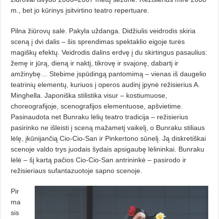
m., bet jo kūrinys įsitvirtino teatro repertuare.
Pilna žiūrovų salė. Pakyla uždanga. Di­džiulis veidrodis skiria
sceną į dvi dalis – šis sprendimas spektaklio eigoje turės
magiškų efektų. Veidrodis dalins erdvę į du skirtingus pasaulius:
žemę ir jūrą, die­ną ir naktį, tikrovę ir svajonę, dabartį ir
amžinybę… Stebime įspūdingą pantomimą – vienas iš daugelio
teatrinių elementų, kuriuos į operos audinį įpynė režisierius A.
Minghella. Japoniška stilistika visur – kostiumuose,
choreografijoje, scenografijos elemen­tuose, apšvietime.
Pasinaudota net Bunraku lėlių teat­ro tradicija – režisierius
pasirinko ne išleisti į sceną ma­žametį vaikelį, o Bunraku stiliaus
lėlę, įkūnijančią Cio-Cio-San ir Pinkertono sū­nelį. Ją diskretiškai
scenoje valdo trys juodais šydais apsigaubę lėlininkai. Bunraku
lėlė – šį kartą pačios Cio-Cio-San antrininkė – pasi­rodo ir
režisieriaus sufantazuotoje sapno sceno­je.
Pir
ma
sis