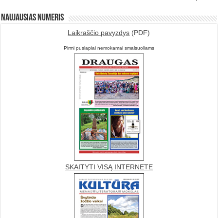
Naujausias numeris
Laikraščio pavyzdys
(PDF)
Pirmi puslapiai nemokamai smalsuoliams
SKAITYTI VISĄ INTERNETE