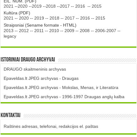
EIL. NUM. (PDF)
2021
--
2020
--
2019
--
2018
--
2017
--
2016
--
2015
Kultūra (PDF)
2021
--
2020
--
2019
--
2018
--
2017
--
2016
--
2015
Straipsniai (Sename formate - HTML)
2013
--
2012
--
2011
--
2010
--
2009
--
2008
--
2006-2007
--
legacy
Istoriniai DRAUGO Archyvai
DRAUGO skaitmeninis archyvas
Epaveldas.lt JPEG archyvas - Draugas
Epaveldas.lt JPEG archyvas - Mokslas, Menas, ir Literatūra
Epaveldas.lt JPEG archyvas - 1996-1997 Draugas anglų kalba
Kontaktai
Raštinės adresas, telefonai, redakcijos el. paštas