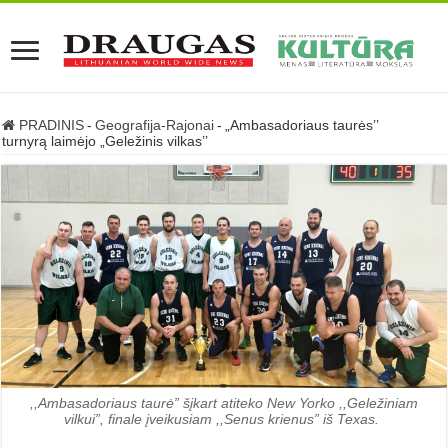
PRADINIS
-
Geografija-Rajonai
-
„Ambasadoriaus taurės’’
turnyrą laimėjo „Geležinis vilkas’’
,,Ambasadoriaus taurė” šįkart atiteko New Yorko ,,Geležiniam
vilkui”, finale įveikusiam ,,Senus krienus” iš Texas.