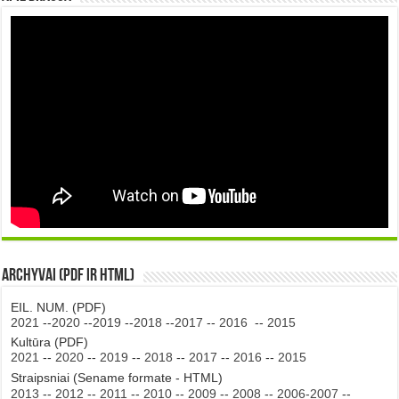
Archyvai (PDF ir HTML)
EIL. NUM. (PDF)
2021
--
2020
--
2019
--
2018
--
2017
--
2016
--
2015
Kultūra (PDF)
2021
--
2020
--
2019
--
2018
--
2017
--
2016
--
2015
Straipsniai (Sename formate - HTML)
2013
--
2012
--
2011
--
2010
--
2009
--
2008
--
2006-2007
--