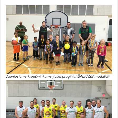
Jauniesiems krepšininkams įteikti proginiai ŠALFASS medaliai.