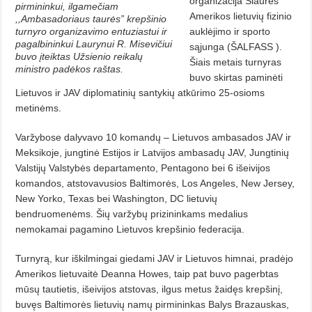
organizacija Šiaurės
pirmininkui, ilgamečiam
Amerikos lietuvių fizinio
,,Ambasadoriaus taurės” krepšinio
turnyro organizavimo entuziastui ir
auklėjimo ir sporto
pagalbininkui Laurynui R. Misevičiui
sąjunga (ŠALFASS ).
buvo įteiktas Užsienio reikalų
Šiais metais turnyras
ministro padėkos raštas.
buvo skirtas paminėti
Lietuvos ir JAV diplomatinių santykių atkūrimo 25-osioms
metinėms.
Varžybose dalyvavo 10 komandų – Lietuvos ambasados JAV ir
Meksikoje, jungtinė Estijos ir Latvijos ambasadų JAV, Jungtinių
Valstijų Valstybės departamento, Pentagono bei 6 išeivijos
komandos, atstovavusios Baltimorės, Los Angeles, New Jersey,
New Yorko, Texas bei Washington, DC lietuvių
bendruomenėms. Šių varžybų prizininkams medalius
nemokamai pagamino Lietuvos krepšinio federacija.
Turnyrą, kur iškilmingai giedami JAV ir Lietuvos himnai, pradėjo
Amerikos lietuvaitė Deanna Howes, taip pat buvo pagerbtas
mūsų tautietis, išeivijos atstovas, ilgus metus žaidęs krepšinį,
buvęs Baltimorės lietuvių namų pirmininkas Balys Brazauskas,