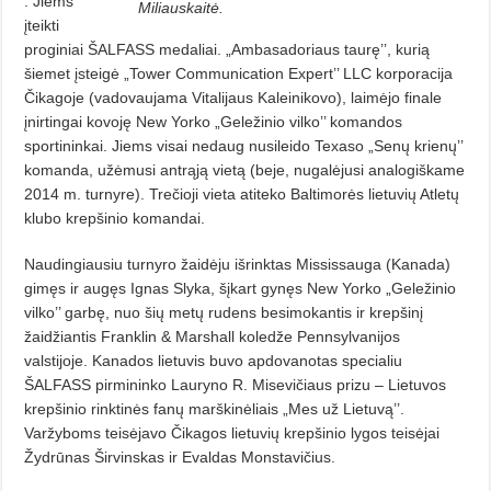
. Jiems
Miliauskaitė.
įteikti
proginiai ŠALFASS medaliai. „Ambasadoriaus taurę’’, kurią
šiemet įsteigė „Tower Communication Expert’’ LLC korporacija
Čikagoje (vadovaujama Vitalijaus Kaleinikovo), laimėjo finale
įnirtingai kovoję New Yorko „Geležinio vilko’’ komandos
sportininkai. Jiems visai nedaug nusileido Texaso „Senų krienų’’
komanda, užėmusi antrąją vietą (beje, nugalėjusi analogiškame
2014 m. turnyre). Trečioji vieta atiteko Baltimorės lietuvių Atletų
klubo krepšinio komandai.
Naudingiausiu turnyro žaidėju išrinktas Mississauga (Kanada)
gimęs ir augęs Ignas Slyka, šįkart gynęs New Yorko „Geležinio
vilko’’ garbę, nuo šių metų rudens besimokantis ir krepšinį
žaidžiantis Franklin & Marshall koledže Pennsylvanijos
valstijoje. Kanados lietuvis buvo apdovanotas specialiu
ŠALFASS pirmininko Lauryno R. Misevičiaus prizu – Lietuvos
krepšinio rinktinės fanų marškinėliais „Mes už Lietuvą’’.
Varžyboms teisėjavo Čikagos lietuvių krepšinio lygos teisėjai
Žydrūnas Širvinskas ir Evaldas Monstavičius.