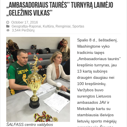
„Ambasadoriaus taurės’’ turnyrą laimėjo
„Geležinis vilkas’’
October 17, 2016
Geografija-Rajonai
,
Kultūra
,
Renginiai
,
Sportas
3,544 Peržiūrų
Spalio 8 d., šeštadienį,
Washingtone vyko
tradiciniu tapęs
„Ambasadoriaus taurės’’
krepšinio turnyras, jau
13 kartą subūręs
draugėn daugiau nei
100 krepšininkų.
Varžybos buvo
surengtos Lietuvos
ambasados JAV ir
Meksikoje kartu su
stambiausia išeivijos
lietuvių sporto mėgėjų
ŠALFASS centro valdybos