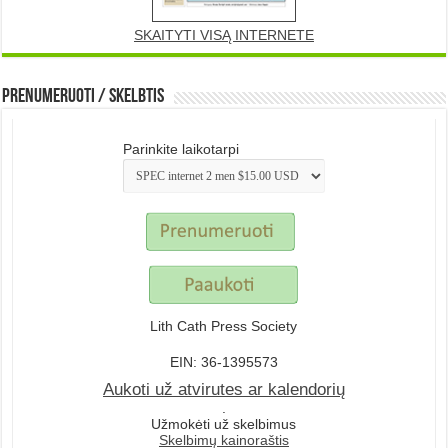
SKAITYTI VISĄ INTERNETE
Prenumeruoti / Skelbtis
Parinkite laikotarpi
Lith Cath Press Society
EIN: 36-1395573
Aukoti už atvirutes ar kalendorių
.
Užmokėti už skelbimus
Skelbimų kainoraštis