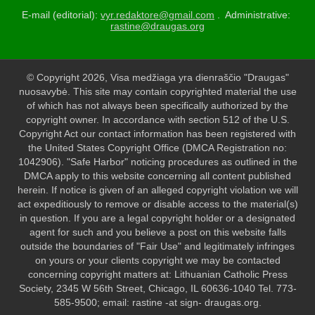
E-mail (editorial):
vyr.redaktore@gmail.com
. Administrative:
rastine@draugas.org
© Copyright 2026, Visa medžiaga yra dienraščio "Draugas"
nuosavybė. This site may contain copyrighted material the use
of which has not always been specifically authorized by the
copyright owner. In accordance with section 512 of the U.S.
Copyright Act our contact information has been registered with
the United States Copyright Office (DMCA Registration no:
1042906). "Safe Harbor" noticing procedures as outlined in the
DMCA apply to this website concerning all content published
herein. If notice is given of an alleged copyright violation we will
act expeditiously to remove or disable access to the material(s)
in question. If you are a legal copyright holder or a designated
agent for such and you believe a post on this website falls
outside the boundaries of "Fair Use" and legitimately infringes
on yours or your clients copyright we may be contacted
concerning copyright matters at: Lithuanian Catholic Press
Society, 2345 W 56th Street, Chicago, IL 60636-1040 Tel. 773-
585-9500; email: rastine -at sign- draugas.org.