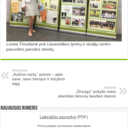
Loreta Timukienė prie Lituanistikos tyrimų ir studijų centro
paruoštos parodos stendų.
Ankstesnis
„Aušros vartų” autorė – apie
save, savo herojus ir kūrybos
eigą
Sekantis
„Draugo” pokylio metu
skambės lietuvių liaudies dainos
Naujausias numeris
Laikraščio pavyzdys
(PDF)
Pirmi puslapiai nemokamai smalsuoliams