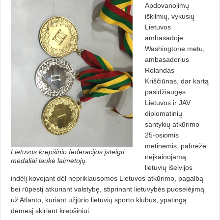
Apdovanojimų
iškilmių, vykusių
Lietuvos
ambasadoje
Washingtone metu,
ambasadorius
Rolandas
Kriščiūnas, dar kartą
pasidžiaugęs
Lietuvos ir JAV
diplomatinių
santykių atkūrimo
25-osiomis
metinėmis, pabrėžė
Lietuvos krepšinio federacijos įsteigti
neįkainojamą
medaliai laukė laimėtojų.
lietuvių išeivijos
indėlį kovojant dėl nepriklausomos Lietuvos atkūrimo, pagalbą
bei rūpestį atkuriant valstybę, stiprinant lietuvybės puoselėjimą
už Atlanto, kuriant užjūrio lietuvių sporto klubus, ypatingą
dėmesį skiriant krepšiniui.