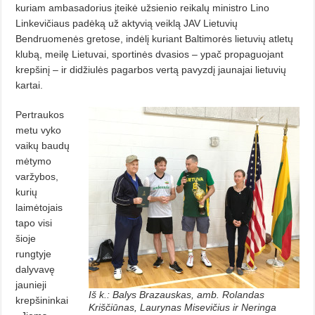
kuriam ambasadorius įteikė užsienio reikalų ministro Lino
Linkevičiaus padėką už aktyvią veiklą JAV Lietuvių
Bendruomenės gretose, indėlį kuriant Baltimorės lietuvių atletų
klubą, meilę Lietuvai, sportinės dvasios – ypač propaguojant
krepšinį – ir didžiulės pagarbos vertą pavyzdį jaunajai lietuvių
kartai.
Pertraukos
metu vyko
vaikų baudų
mėtymo
varžybos,
kurių
laimėtojais
tapo visi
šioje
rungtyje
dalyvavę
jaunieji
Iš k.: Balys Brazauskas, amb. Rolandas
krepšininkai
Kriščiūnas, Laurynas Misevičius ir Neringa