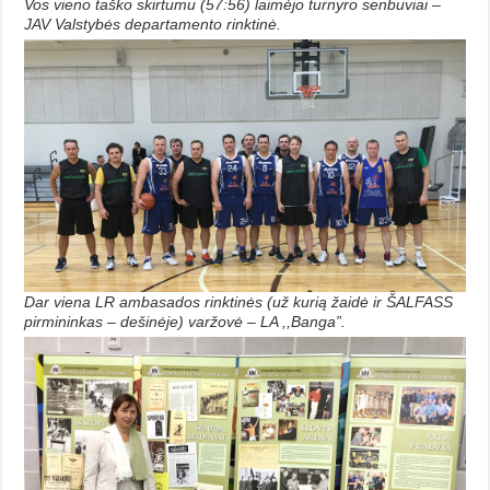
Vos vieno taško skirtumu (57:56) laimėjo turnyro senbuviai –
JAV Valstybės departamento rinktinė.
Dar viena LR ambasados rinktinės (už kurią žaidė ir ŠALFASS
pirmininkas – dešinėje) varžovė – LA ,,Banga”.