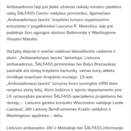
Ambasadorius taip pat įteikė užsienio reikalų ministro padėkos
raštą ŠALFASS Centro valdybos pirmininkui, ilgamečiam
„Ambasadoriaus taurės’’ krepšinio turnyro organizavimo
entuziastui ir pagalbininkui Laurynui R. Misevičiui, taip pat
padėkojo šios sąjungos atstovui Baltimorėje ir Washingtone
Visvydui Matuliui.
Varžybų dalyviai ir svečiai vaišinosi lietuviškomis vaišėmis ir
alumi. „Ambasadoriaus taurės’’ laimėtojai, Lietuvos
ambasadorius, ŠALFASS pirmininkas bei Balys Brazauskas
pasirašė ant dviejų krepšinio kamuolių, vienas kurių atiteks
Joniškyje esančiam Krepšinio muziejui. 13-asis
„Ambasadoriaus taurės’’ turnyras buvo surengtas URM šiam
renginiui skirtų lėšų, Kūno kultūros ir sporto departamento prie
LR vyriausybės paramos ŠALFASS specialiems projektams bei
rėmėjų – Lietuvos garbės konsulės Wisconsino valstijoje Leslie
Liautaud, JAV Lietuvių Bendruomenės Krašto valdybos ir
Washingtono apylinkės – dėka.
Lietuvos ambasados JAV ir Meksikoje bei ŠALFASS informacija