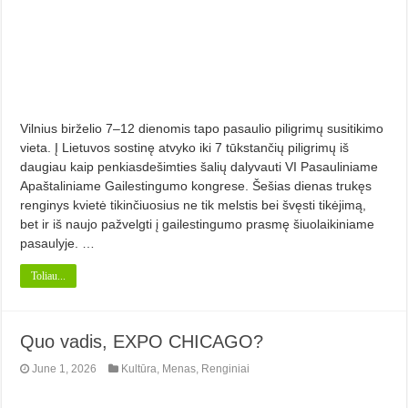
Vilnius birželio 7–12 dienomis tapo pasaulio piligrimų susitikimo
vieta. Į Lietuvos sostinę atvyko iki 7 tūkstančių piligrimų iš
daugiau kaip penkiasdešimties šalių dalyvauti VI Pasauliniame
Apaštaliniame Gailestingumo kongrese. Šešias dienas trukęs
renginys kvietė tikinčiuosius ne tik melstis bei švęsti tikėjimą,
bet ir iš naujo pažvelgti į gailestingumo prasmę šiuolaikiniame
pasaulyje. …
Toliau...
Quo vadis, EXPO CHICAGO?
June 1, 2026
Kultūra
,
Menas
,
Renginiai