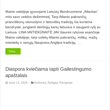
Maine valstijoje gyvuojanti Lietuvių Bendruomenė „Atlantas“
mini savo veiklos dešimtmetį. Tarp Atlanto pakrančių,
pranciškonų vienuolyno ir lietuviškų tradicijų čia kuriama
bendrystė, jungianti skirtingų kartų lietuvius ir sauganti ryšį su
Lietuva. LINA VAITIEKŪNAITĖ JAV šiaurės rytuose esančioje
Maine valstijoje, tarp uolėtų Atlanto pakrančių, miškų, mažų
miestelių ir senųjų Naujosios Anglijos tradicijų, …
Toliau...
Diaspora kviečiama tapti Gailestingumo
apaštalais
June 13, 2026
Kelionės
,
Religija
,
Renginiai