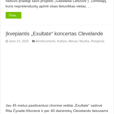
nebuvo pradėję savo projekto „Gabalėliai Lietuvos“). Žemėlapį,
kuris nepretenduotų apimti visas lietuviškas vietas, …
Toliau...
Įkvepiantis „Exultate“ koncertas Clevelande
June 24, 2026
Bendruomenė
,
Kultūra
,
Menas
,
Muzika
,
Renginiai
Jau 45 metus pasišventusi chorinei veiklai „Exultate“ vadovė
Rita Čyvaitė-Kliorienė ir per 40 dainininkų Clevelando lietuviams