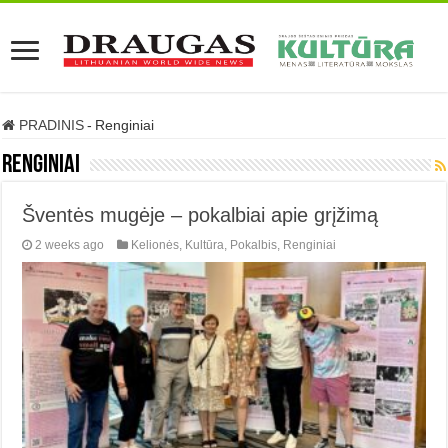
PRADINIS
-
Renginiai
Renginiai
Šventės mugėje – pokalbiai apie grįžimą
2 weeks ago
Kelionės
,
Kultūra
,
Pokalbis
,
Renginiai