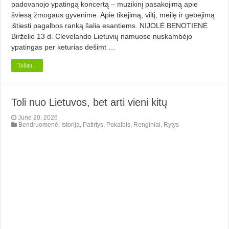
padovanojo ypatingą koncertą – muzikinį pasakojimą apie
šviesą žmogaus gyvenime. Apie tikėjimą, viltį, meilę ir gebėjimą
ištiesti pagalbos ranką šalia esantiems. NIJOLĖ BENOTIENĖ
Birželio 13 d. Clevelando Lietuvių namuose nuskambėjo
ypatingas per keturias dešimt …
Toliau...
Toli nuo Lietuvos, bet arti vieni kitų
June 20, 2026
Bendruomenė
,
Istorija
,
Patirtys
,
Pokalbis
,
Renginiai
,
Rytys