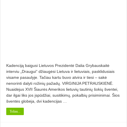
Kadenciją baigusi Lietuvos Prezidentė Dalia Grybauskaitė
interviu „Draugui“ džiaugėsi Lietuva ir lietuviais, pasklidusiais
visame pasaulyje. Tačiau kartu buvo atvira ir tiesi – sakė
nenorinti dalyti rožinių pažadų. VIRGINIJA PETRAUSKIENĖ.
Nuaidėjus XVII Šiaurės Amerikos lietuvių tautinių šokių šventei,
dar ilgai liks jos įspūdžiai, susitikimų, pokalbių prisiminimai. Šios
šventės globėja, dvi kadencijas …
Toliau...