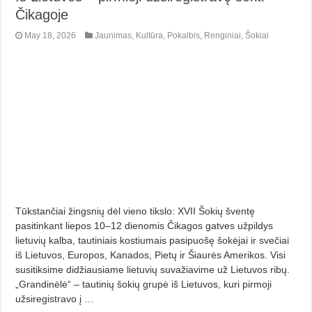
Čikagoje
May 18, 2026
Jaunimas
,
Kultūra
,
Pokalbis
,
Renginiai
,
Šokiai
Tūkstančiai žingsnių dėl vieno tikslo: XVII Šokių šventę
pasitinkant liepos 10–12 dienomis Čikagos gatves užpildys
lietuvių kalba, tautiniais kostiumais pasipuošę šokėjai ir svečiai
iš Lietuvos, Europos, Kanados, Pietų ir Šiaurės Amerikos. Visi
susitiksime didžiausiame lietuvių suvažiavime už Lietuvos ribų.
„Grandinėlė“ – tautinių šokių grupė iš Lietuvos, kuri pirmoji
užsiregistravo į …