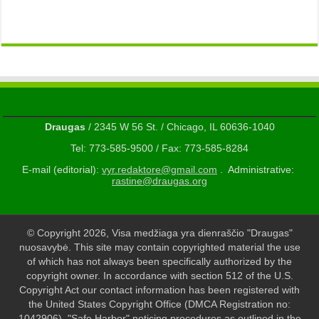
Draugas
/ 2345 W 56 St. / Chicago, IL 60636-1040
Tel: 773-585-9500 / Fax: 773-585-8284
E-mail (editorial):
vyr.redaktore@gmail.com
. Administrative:
rastine@draugas.org
© Copyright 2026, Visa medžiaga yra dienraščio "Draugas"
nuosavybė. This site may contain copyrighted material the use
of which has not always been specifically authorized by the
copyright owner. In accordance with section 512 of the U.S.
Copyright Act our contact information has been registered with
the United States Copyright Office (DMCA Registration no:
1042906). "Safe Harbor" noticing procedures as outlined in the