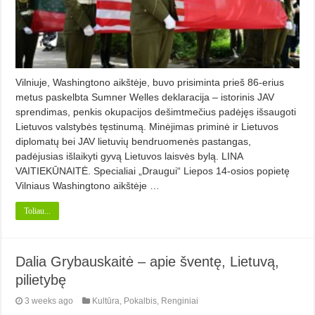
Vilniuje, Washingtono aikštėje, buvo prisiminta prieš 86-erius
metus paskelbta Sumner Welles deklaracija – istorinis JAV
sprendimas, penkis okupacijos dešimtmečius padėjęs išsaugoti
Lietuvos valstybės tęstinumą. Minėjimas priminė ir Lietuvos
diplomatų bei JAV lietuvių bendruomenės pastangas,
padėjusias išlaikyti gyvą Lietuvos laisvės bylą. LINA
VAITIEKŪNAITĖ. Specialiai „Draugui“ Liepos 14-osios popietę
Vilniaus Washingtono aikštėje …
Toliau...
Dalia Grybauskaitė – apie šventę, Lietuvą,
pilietybę
3 weeks ago
Kultūra
,
Pokalbis
,
Renginiai