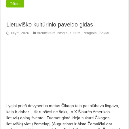
Toliau...
Lietuviško kultūrinio paveldo gidas
July 5, 2026
Architektūra
,
Istorija
,
Kultūra
,
Renginiai
,
Šokiai
Lygiai prieš devynerius metus Čikaga taip pat siūbavo lingavo,
kaip ir dabar – tik ruošėsi ne šokių, o X Šiaurės Amerikos
lietuvių dainų šventei. Tuomet gimė idėja sukurti Čikagos
lietuviškų vietų žemėlapį (Augustinas ir Aistė Žemaičiai dar