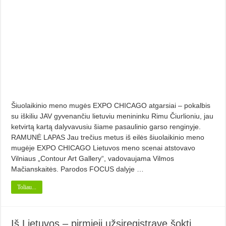
Šiuolaikinio meno mugės EXPO CHICAGO atgarsiai – pokalbis
su iškiliu JAV gyvenančiu lietuviu menininku Rimu Čiurlioniu, jau
ketvirtą kartą dalyvavusiu šiame pasaulinio garso renginyje.
RAMUNĖ LAPAS Jau trečius metus iš eilės šiuolaikinio meno
mugėje EXPO CHICAGO Lietuvos meno scenai atstovavo
Vilniaus „Contour Art Gallery“, vadovaujama Vilmos
Mačianskaitės. Parodos FOCUS dalyje …
Toliau...
Iš Lietuvos – pirmieji užsiregistravę šokti