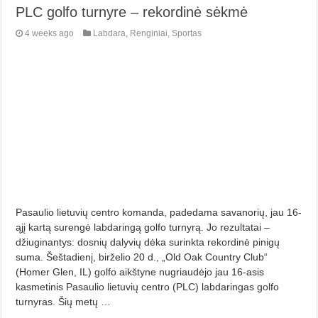
PLC golfo turnyre – rekordinė sėkmė
4 weeks ago
Labdara
,
Renginiai
,
Sportas
Pasaulio lietuvių centro komanda, padedama savanorių, jau 16-
ąjį kartą surengė labdaringą golfo turnyrą. Jo rezultatai –
džiuginantys: dosnių dalyvių dėka surinkta rekordinė pinigų
suma. Šeštadienį, birželio 20 d., „Old Oak Country Club“
(Homer Glen, IL) golfo aikštyne nugriaudėjo jau 16-asis
kasmetinis Pasaulio lietuvių centro (PLC) labdaringas golfo
turnyras. Šių metų …