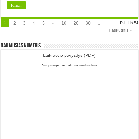
Toliau...
1
2
3
4
5
»
10
20
30
...
Psl. 1 iš 54
Paskutinis »
Naujausias numeris
Laikraščio pavyzdys
(PDF)
Pirmi puslapiai nemokamai smalsuoliams