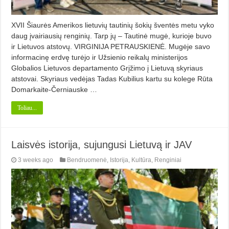
XVII Šiaurės Amerikos lietuvių tautinių šokių šventės metu vyko
daug įvairiausių renginių. Tarp jų – Tautinė mugė, kurioje buvo
ir Lietuvos atstovų. VIRGINIJA PETRAUSKIENĖ. Mugėje savo
informacinę erdvę turėjo ir Užsienio reikalų ministerijos
Globalios Lietuvos departamento Grįžimo į Lietuvą skyriaus
atstovai. Skyriaus vedėjas Tadas Kubilius kartu su kolege Rūta
Domarkaite-Černiauske …
Toliau...
Laisvės istorija, sujungusi Lietuvą ir JAV
3 weeks ago
Bendruomenė
,
Istorija
,
Kultūra
,
Renginiai