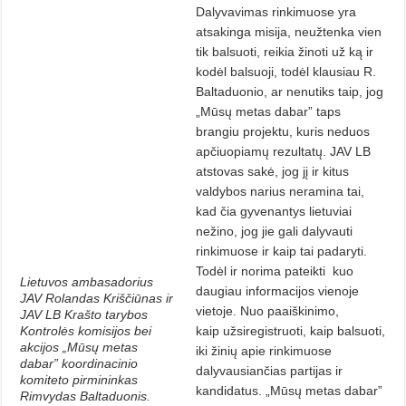
Dalyvavimas rinkimuose yra
atsakinga misija, neužtenka vien
tik balsuoti, reikia žinoti už ką ir
kodėl balsuoji, todėl klausiau R.
Baltaduonio, ar nenutiks taip, jog
„Mūsų metas dabar” taps
brangiu projektu, kuris neduos
apčiuopiamų rezultatų. JAV LB
atstovas sakė, jog jį ir kitus
valdybos narius neramina tai,
kad čia gyvenantys lietuviai
nežino, jog jie gali dalyvauti
rinkimuose ir kaip tai padaryti.
Todėl ir norima pateikti kuo
Lietuvos ambasadorius
daugiau informacijos vienoje
JAV Rolandas Kriščiūnas ir
vietoje. Nuo paaiškinimo,
JAV LB Krašto tarybos
Kontrolės komisijos bei
kaip užsiregistruoti, kaip balsuoti,
akcijos „Mūsų metas
iki žinių apie rinkimuose
dabar” koordinacinio
dalyvausiančias partijas ir
komiteto pirmininkas
kandidatus. „Mūsų metas dabar”
Rimvydas Baltaduonis.