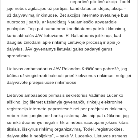
– nepartinė pilietinė akcija. Todėl
joje nebus agitacijos už partijas, kandidatus ar idėjas, akcija –
už dalyvavimą rinkimuose. Bet akcijos interneto svetainėje bus
nuorodos į partijų ar kandidatų Naujamiesčio apygardoje
puslapius. Taip pat numatoma kandidatams pateikti klausimų,
kurie aktualūs JAV lietuviams. R. Baltaduonis įsitikinęs, kad
daugiau žinodami apie rinkimų Lietuvoje procesą ir apie jo
dalyvius, JAV gyvenantys lietuviai galės padaryti gerus
sprendimus.
Lietuvos ambasadorius JAV Rolandas Kriščiūnas pabrėžė, jog
būtina užsiregistruoti balsuoti prieš kiekvienus rinkimus, netgi jei
dalyvavote praėjusiuose rinkimuose.
Lietuvos ambasados pirmasis sekretorius Vadimas Lucenko
aiškino, jog šiemet užsienyje gyvenančių rinkėjų elektroninė
registracija internete paprastesnė nei per praėjusius rinkimus,
nebereikės jungtis per bankų sistemą. Jis taip pat užtikrino, jog
surinkti duomenys negali ir tikrai nebus naudojami jokiais kitais
tikslais, išskyrus rinkimų organizavimą. Todėl „registruokitės,
dalyvaukite ir nebijokite”, – sakė V. Lucenko. Lietuvos asmens