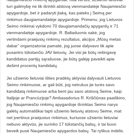
turi galimybę ne tik išrinkti atstovą vienmandatėje Naujamiesčio
apygardoje, bet ir padaryti įtaką, kas pateks į Seimą per
rinkimus daugiamandatėje apygardoje. Primenu, jog Lietuvos
Seimo rinkimai vykdomi 70 daugiamandačių apygardų ir 71
vienmandatėje apygardoje. R. Baltaduonis sakė, jog
vertindami praėjusių rinkimų rezultatus, akcijos „Mūsų metas
dabar” organizatoriai pamatė, jog juose dalyvavo tik apie
pusantro tūkstančio JAV lietuvių. Jei visi jie būtų reitingavę
kandidatus partijų sąrašuose, jie būtų galėję paveikti apie
dešimt procentų kandidatų.
Jei užsienio lietuviai išties pradėtų aktyviai dalyvauti Lietuvos
Seimo rinkimuose, ar gali būti, jog netrukus jie turės savo
kandidatą rinkimuose arba bent jau savo atstovą Seime, kaip
Italijoje ar Prancūzijoje? Ambasadorius R. Kriščiūnas paaiškino,
jog Naujamiesčio rinkimų apygardoje išrinktas Seimo narys
galėtų automatiškai tapti užsienio lietuvių atstovu Seime, mat
net įvertinus praėjusius rinkimus, kuriuose užsienio lietuviai
nebuvo aktyvūs, jie surinko 17 tūkstančių balsų, ir tai buvo
beveik pusė Naujamiesčio apygardos balsų. Tai ryškus indėlis.