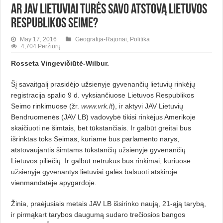
Ar JAV lietuviai turės savo atstovą Lietuvos
Respublikos Seime?
May 17, 2016
Geografija-Rajonai
,
Politika
4,704 Peržiūrų
Rosseta Vingevičiūtė-Wilbur.
Šį savaitgalį prasidėjo užsienyje gyvenančių lietuvių rinkėjų
registracija spalio 9 d. vyksiančiuose Lietuvos Respublikos
Seimo rinkimuose (žr.
www.vrk.lt
), ir aktyvi JAV Lietuvių
Bendruomenės (JAV LB) vadovybė tikisi rinkėjus Amerikoje
skaičiuoti ne šimtais, bet tūkstančiais. Ir galbūt greitai bus
išrinktas toks Seimas, kuriame bus parlamento narys,
atstovaujantis šimtams tūkstančių užsienyje gyvenančių
Lietuvos piliečių. Ir galbūt netrukus bus rinkimai, kuriuose
užsienyje gyvenantys lietuviai galės balsuoti atskiroje
vienmandatėje apygardoje.
Žinia, praėjusiais metais JAV LB išsirinko naują, 21-ąją tarybą,
ir pirmąkart tarybos daugumą sudaro trečiosios bangos