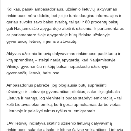
Kol kas, pasak ambasadoriaus, užsienio lietuvių aktyvumas
rinkimuose nėra didelis, bet jei jie turės daugiau informacijos ir
geriau suvoks savo balso svarbą, tai gal ir 80 procentų balsų
gali Naujamiesčio apygardoje ateiti iš užsienio. Ir parlamentaras
ar parlamentarė šioje apygardoje būtų išrinkta užsienyje
gyvenančių lietuvių ir jiems atstovautų.
Aktyvus užsienio lietuvių dalyvavimas rinkimuose padiktuotų ir
kitą sprendimą – steigti naują apygardą, kad Naujamiestyje
Vilniuje gyvenančių rinkėjų balsai nepaskęstų užsienyje
gyvenančių lietuvių balsuose.
Ambasadorius pabrėžė, jog blogiausia būtų supriešinti
užsienyje ir Lietuvoje gyvenančius piliečius, sakė tikįs globalia
Lietuva ir manąs, jog vienintelis būdas stabdyti emigraciją – tai
kelti Lietuvos ekonomiką, kurti gerai apmokamas darbo vietas
Lietuvoje ir palaikyti tvirtus ryšius su emigrantais.
JAV lietuvių iniciatyva skatinti užsienio lietuvių dalyvavimą
rinkimuose sulaukė atsako ir kitose šalyse veikiančiose Lietuvių