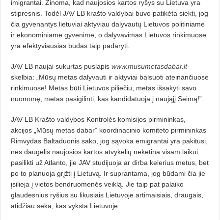
imigrantai. Žinoma, kad naujosios kartos ryšys su Lietuva yra
stipresnis. Todėl JAV LB krašto valdybai buvo patikėta siekti, jog
čia gyvenantys lietuviai aktyviau dalyvautų Lietuvos politiniame
ir ekonominiame gyvenime, o dalyvavimas Lietuvos rinkimuose
yra efektyviausias būdas taip padaryti.
JAV LB naujai sukurtas puslapis
www.musumetasdabar.lt
skelbia: „Mūsų metas dalyvauti ir aktyviai balsuoti ateinančiuose
rinkimuose! Metas būti Lietuvos piliečiu, metas išsakyti savo
nuomonę, metas pasigilinti, kas kandidatuoja į naująjį Seimą!”
JAV LB Krašto valdybos Kontrolės komisijos pirmininkas,
akcijos „Mūsų metas dabar” koordinacinio komiteto pirmininkas
Rimvydas Baltaduonis sako, jog sąvoka emigrantai yra pakitusi,
nes daugelis naujosios kartos atvykėlių neketina visam laikui
pasilikti už Atlanto, jie JAV studijuoja ar dirba kelerius metus, bet
po to planuoja grįžti į Lietuvą. Ir suprantama, jog būdami čia jie
įsilieja į vietos bendruomenės veiklą. Jie taip pat palaiko
glaudesnius ryšius su likusiais Lietuvoje artimaisiais, draugais,
atidžiau seka, kas vyksta Lietuvoje.