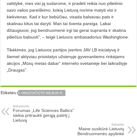
valstybė, mes visi ją sudarome, ir pradėti reikia nuo pilietinio
savo valios pareiškimo, kokią Lietuvą norime matyti visi ir
kiekvienas. Kad ir kur bebūčiau, visada balsavau pats ir
skatinau kitus tai daryti. Man tai šventa pareiga. Labai
džiaugiuosi, jog bendruomenė irgi tai gerai supranta ir skatina
piliečius balsuoti”, – teigė Lietuvos ambasadorius Washingtone.
Tikėkimės, jog Lietuvos partijos įvertins JAV LB iniciatyvą ir
šiemet aktyviau prisistatys užsienyje gyvenantiems rinkėjams
akcijos „Mūsų metas dabar” interneto svetainėje bei laikraštyje
„Draugas”.
Etiketės
VINGEVIČIŪTĖ-WILBUR-R.
Ankstesnis
Forumas „Life Sciences Baltics”
siekia pritraukti gerąją patirtį į
Lietuvą
Sekantis
Maine susikūrė Lietuvių
Bendruomenės apylinkė