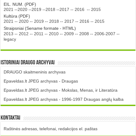
EIL. NUM. (PDF)
2021
--
2020
--
2019
--
2018
--
2017
--
2016
--
2015
Kultūra (PDF)
2021
--
2020
--
2019
--
2018
--
2017
--
2016
--
2015
Straipsniai (Sename formate - HTML)
2013
--
2012
--
2011
--
2010
--
2009
--
2008
--
2006-2007
--
legacy
Istoriniai DRAUGO Archyvai
DRAUGO skaitmeninis archyvas
Epaveldas.lt JPEG archyvas - Draugas
Epaveldas.lt JPEG archyvas - Mokslas, Menas, ir Literatūra
Epaveldas.lt JPEG archyvas - 1996-1997 Draugas anglų kalba
Kontaktai
Raštinės adresas, telefonai, redakcijos el. paštas