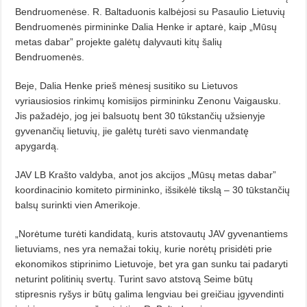
Bendruomenėse. R. Baltaduonis kalbėjosi su Pasaulio Lietuvių
Bendruomenės pirmininke Dalia Henke ir aptarė, kaip „Mūsų
metas dabar” projekte galėtų dalyvauti kitų šalių
Bendruomenės.
Beje, Dalia Henke prieš mėnesį susitiko su Lietuvos
vyriausiosios rinkimų komisijos pirmininku Zenonu Vaigausku.
Jis pažadėjo, jog jei balsuotų bent 30 tūkstančių užsienyje
gyvenančių lietuvių, jie galėtų turėti savo vienmandatę
apygardą.
JAV LB Krašto valdyba, anot jos akcijos „Mūsų metas dabar”
koordinacinio komiteto pirmininko, išsikėlė tikslą – 30 tūkstančių
balsų surinkti vien Amerikoje.
„Norėtume turėti kandidatą, kuris atstovautų JAV gyvenantiems
lietuviams, nes yra nemažai tokių, kurie norėtų prisidėti prie
ekonomikos stiprinimo Lietuvoje, bet yra gan sunku tai padaryti
neturint politinių svertų. Turint savo atstovą Seime būtų
stipresnis ryšys ir būtų galima lengviau bei greičiau įgyvendinti