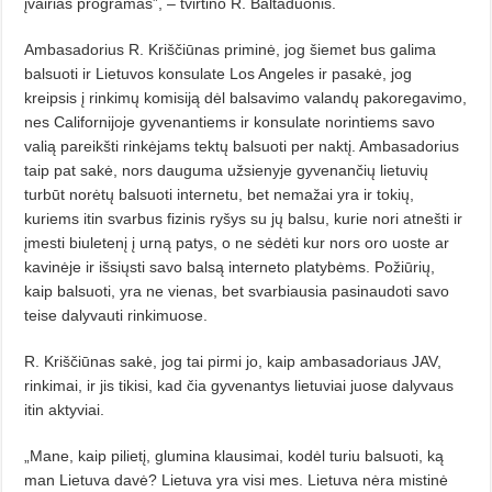
įvairias programas”, – tvirtino R. Baltaduonis.
Ambasadorius R. Kriščiūnas priminė, jog šiemet bus galima
balsuoti ir Lietuvos konsulate Los Angeles ir pasakė, jog
kreipsis į rinkimų komisiją dėl balsavimo valandų pakoregavimo,
nes Californijoje gyvenantiems ir konsulate norintiems savo
valią pareikšti rinkėjams tektų balsuoti per naktį. Ambasadorius
taip pat sakė, nors dauguma užsienyje gyvenančių lietuvių
turbūt norėtų balsuoti internetu, bet nemažai yra ir tokių,
kuriems itin svarbus fizinis ryšys su jų balsu, kurie nori atnešti ir
įmesti biuletenį į urną patys, o ne sėdėti kur nors oro uoste ar
kavinėje ir išsiųsti savo balsą interneto platybėms. Požiūrių,
kaip balsuoti, yra ne vienas, bet svarbiausia pasinaudoti savo
teise dalyvauti rinkimuose.
R. Kriščiūnas sakė, jog tai pirmi jo, kaip ambasadoriaus JAV,
rinkimai, ir jis tikisi, kad čia gyvenantys lietuviai juose dalyvaus
itin aktyviai.
„Mane, kaip pilietį, glumina klausimai, kodėl turiu balsuoti, ką
man Lietuva davė? Lietuva yra visi mes. Lietuva nėra mistinė