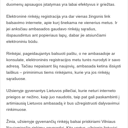
duomenų apsaugos įstatymas yra labai efektyvus ir griežtas.
Elektroninė rinkėjų registracija yra dar vienas žingsnis link
balsavimo internete, apie kurį šnekama ne vienerius metus. Ir
jei anksčiau ambasados gaudavo rinkėjų sąrašus,
išspausdintus ant popieriaus lapų, dabar jie atsiunčiami
elektroniniu būdu.
Rinkėjai, pageidaujantys balsuoti paštu, o ne ambasadoje ar
konsulate, elektroninės registracijos metu turės nurodyti ir savo
adresą. Tačiau nepaisant šių naujovių, ambasada ketina išsiųsti
laiškus – priminimus tiems rinkėjams, kurie yra jos rinkėjų
sąrašuose.
Užsienyje gyvenantys Lietuvos piliečiai, kurie neturi interneto
prieigos ar nežino, kaip juo naudotis, taip pat gali paskambinti į
artimiausią Lietuvos ambasadą ir bus užregistruoti dalyvavimui
rinkimuose.
Žinia, užsienyje gyvenančių rinkėjų balsai priskiriami Vilniaus
Naujamiesčio rinkimų apygardai. Kita vertus, užsienio lietuviai