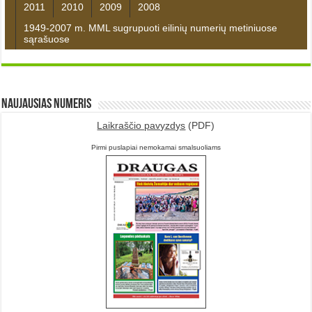
2011
2010
2009
2008
1949-2007 m. MML sugrupuoti eilinių numerių metiniuose
sąrašuose
Naujausias numeris
Laikraščio pavyzdys
(PDF)
Pirmi puslapiai nemokamai smalsuoliams