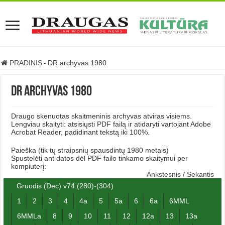
PRADINIS
-
DR archyvas 1980
DR archyvas 1980
Draugo skenuotas skaitmeninis archyvas atviras visiems.
Lengviau skaityti: atsisiųsti PDF failą ir atidaryti vartojant Adobe
Acrobat Reader, padidinant tekstą iki 100%.
Paieška (tik tų straipsnių spausdintų 1980 metais)
Spustelėti ant datos dėl PDF failo tinkamo skaitymui per
kompiuterį:
Ankstesnis
/
Sekantis
Gruodis (Dec) v74:(280)-(304)
1
2
3
4
4a
5
5a
6
6a
6MML
6MMLa
8
9
10
11
12
12a
13
13a