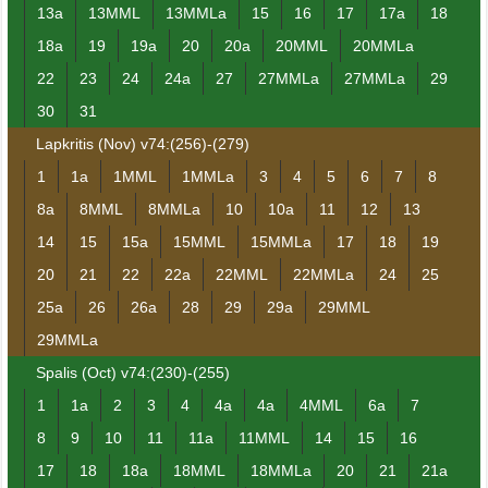
13a
13MML
13MMLa
15
16
17
17a
18
18a
19
19a
20
20a
20MML
20MMLa
22
23
24
24a
27
27MMLa
27MMLa
29
30
31
Lapkritis (Nov) v74:(256)-(279)
1
1a
1MML
1MMLa
3
4
5
6
7
8
8a
8MML
8MMLa
10
10a
11
12
13
14
15
15a
15MML
15MMLa
17
18
19
20
21
22
22a
22MML
22MMLa
24
25
25a
26
26a
28
29
29a
29MML
29MMLa
Spalis (Oct) v74:(230)-(255)
1
1a
2
3
4
4a
4a
4MML
6a
7
8
9
10
11
11a
11MML
14
15
16
17
18
18a
18MML
18MMLa
20
21
21a