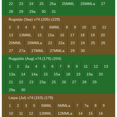
22
23
24
25
25a
25MML
25MMLa
27
28
29
29a
30
31
Rugsėjis (Sep) v74:(205)-(229)
2
3
4
5
6
6MML
8
9
10
11
12
13
13MML
15
15a
16
17
18
19
20
20MML
20MMLa
22
22a
23
24
25
26
27
27a
27MML
27MMLa
29
30
Rugpjūtis (Aug) v74:(179)-(204)
1
2
2a
4
5
6
7
8
9
11
12
13
13a
14
14a
15
15a
18
19
19a
20
21
22
23
23a
25
26
27
28
29
29a
30
Liepa (Jul) v74:(153)-(178)
1
2
3
5
5MML
5MMLa
7
7a
8
9
10
11
12
12MML
12MMLa
14
15
16