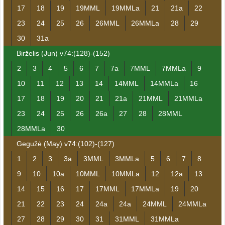
17
18
19
19MML
19MMLa
21
21a
22
23
24
25
26
26MML
26MMLa
28
29
30
31a
Birželis (Jun) v74:(128)-(152)
2
3
4
5
6
7
7a
7MML
7MMLa
9
10
11
12
13
14
14MML
14MMLa
16
17
18
19
20
21
21a
21MML
21MMLa
23
24
25
26
26a
27
28
28MML
28MMLa
30
Gegužė (May) v74:(102)-(127)
1
2
3
3a
3MML
3MMLa
5
6
7
8
9
10
10a
10MML
10MMLa
12
12a
13
14
15
16
17
17MML
17MMLa
19
20
21
22
23
24
24a
24a
24MML
24MMLa
27
28
29
30
31
31MML
31MMLa