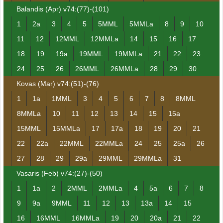
Balandis (Apr) v74:(77)-(101)
1
2a
3
4
5
5MML
5MMLa
8
9
10
11
12
12MML
12MMLa
14
15
16
17
18
19
19a
19MML
19MMLa
21
22
23
24
25
26
26MML
26MMLa
28
29
30
Kovas (Mar) v74:(51)-(76)
1
1a
1MML
3
4
5
6
7
8
8MML
8MMLa
10
11
12
13
14
15
15a
15MML
15MMLa
17
17a
18
19
20
21
22
22a
22MML
22MMLa
24
25
25a
26
27
28
29
29a
29MML
29MMLa
31
Vasaris (Feb) v74:(27)-(50)
1
1a
2
2MML
2MMLa
4
5a
6
7
8
9
9a
9MML
11
12
13
13a
14
15
16
16MML
16MMLa
19
20
20a
21
22