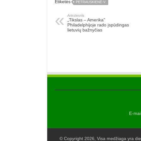
Etiketės
PETRAUSKIENĖ-V.
Ankstesnis
„Tikslas – Amerika”
Philadelphijoje rado įspūdingas
lietuvių bažnyčias
E-mail
© Copyright 2026, Visa medžiaga yra die