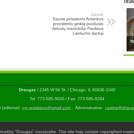
TIESI
Sekantis
Kaune pristatomi Amerikos
prezidento ginklą puošusio
lietuvių menininko Pauliaus
Lantucho darbai
Draugas
/ 2345 W 56 St. / Chicago, IL 60636-1040
Tel: 773-585-9500 / Fax: 773-585-8284
 (editorial):
vyr.redaktore@gmail.com
. Administrative:
rastine@draug
nraščio "Draugas" nuosavybė. This site may contain copyrighted materi