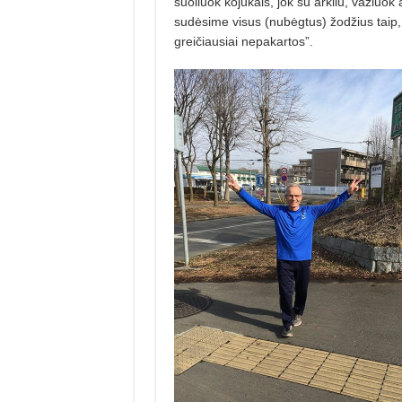
šuoliuok kojūkais, jok su arkliu, važiuo
sudėsime visus (nubėgtus) žodžius taip,
greičiau­siai nepakartos”.