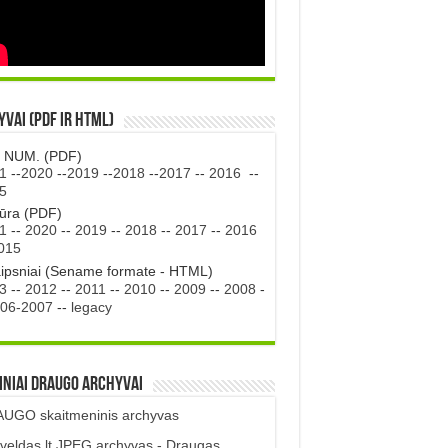
vai (PDF ir HTML)
. NUM. (PDF)
1
--
2020
--
2019
--
2018
--
2017
--
2016
--
5
tūra (PDF)
1
--
2020
--
2019
--
2018
--
2017
--
2016
015
aipsniai (Sename formate - HTML)
3
--
2012
--
2011
--
2010
--
2009
--
2008
-
06-2007
--
legacy
iniai DRAUGO Archyvai
UGO skaitmeninis archyvas
veldas.lt JPEG archyvas - Draugas