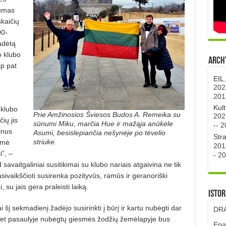
tumas
kaičių
00-
adėtą
o klubo
Archy
ip pat
EIL
202
201
Kul
 klubo
Prie Amžinosios Šviesos Budos A. Remeika su
202
ių jis
sūnumi Miku, marčia Hue ir mažąja anūkėle
--
2
lnus
Asumi, besislepiančia nešynėje po tėvelio
Str
striuke.
ėmė
201
i”, –
-
20
savaitgaliniai susitikimai su klubo nariais atgaivina ne tik
pasivaikščioti susirenka pozityvūs, ramūs ir geranoriški
su jais gera praleisti laiką.
Istor
 šį sekmadienį žadėjo susirinkti į būrį ir kartu nubėgti dar
DRA
met pasaulyje nubėgtų giesmės žodžių žemėlapyje bus
Epa