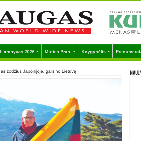
L archyvas 2026
Mirties Pran.
Knygynėlis
Prenumerat
s žodžius Japonijoje, garsino Lietuvą
Nauj