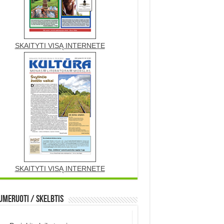
SKAITYTI VISĄ INTERNETE
SKAITYTI VISĄ INTERNETE
meruoti / Skelbtis