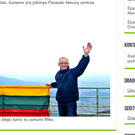
s, kuriame yra įsikūręs Pasaulio lietuvių centras.
Epa
Mena
Epa
Dra
Kont
Rašt
paš
DRAUG
Lit
Sekit
Dra
 bėgo kartu su sūnumi Miku.