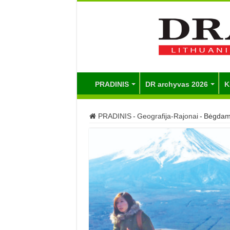
PRADINIS
DR archyvas 2026
K
PRADINIS
-
Geografija-Rajonai
-
Bėgdama