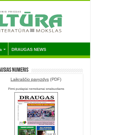
a
DRAUGAS NEWS
ausias numeris
Laikraščio pavyzdys
(PDF)
Pirmi puslapiai nemokamai smalsuoliams