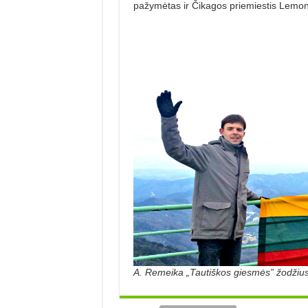
pažymėtas ir Čikagos priemiestis Lemonta
A. Remeika „Tautiškos giesmės” žodžius