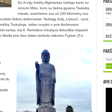
PAIEŠ
Du iš trijų žodžių Algimantas nubėgo kartu su
sūnumi Miku, kuris su šeima gyvena Tsukuba
DR
vas.
mieste, esančiame vos už 100 kilometrų nuo
...
siteto fizikos doktorantas. Nubėgę žodį „Lietuva”, vyrai
bokštą Tsukuboje, vėliau nuvyko ir prie Amžinosios
DR
...
lis kartas, kai A. Remeikos iniciatyva lietuviška trispalvė
 iškelta prie šios šalies simboliu laikomo Fujisan (Fu-
KIT
Paieš
s
eną
net du
Apie 
,
todėl
ės