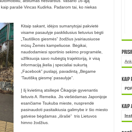
k automobiliu, atstumas nesvarbus. Vasario 16-ąją
 kaip parašė Vincas Kudirka. Padarom tai, ko niekas
Kitaip sakant, idėjos sumanytojai pakvietė
visame pasaulyje pasklidusius lietuvius bėgti
„Tautiškos giesmės” žodžius įvairiausiuose
mūsų Žemės kampeliuose. Bėgikai,
naudodamiesi sportinio sekimo programėle,
Prisi
užfiksuoja savo nubėgtą trajektoriją, ir visą
Ank
informaciją įkelia į specialiai sukurtą
„Facebook” puslapį, pavadintą „Bėgame
‘Tautišką giesmę’ pasaulyje”.
Kaip
PDF
Į šį kvietimą atsiliepė Čikagoje gyvenantis
lietuvis A. Remeika. Jis viešėdamas Japonijoje
esančiame Tsukuba mieste, nusprendė
Kaip 
pasinaudoti pasitaikiusia galimybe ir šio miesto
Ins
gatvėse bėgdamas „išrašė”
tris Lietuvos
himno žodžius.