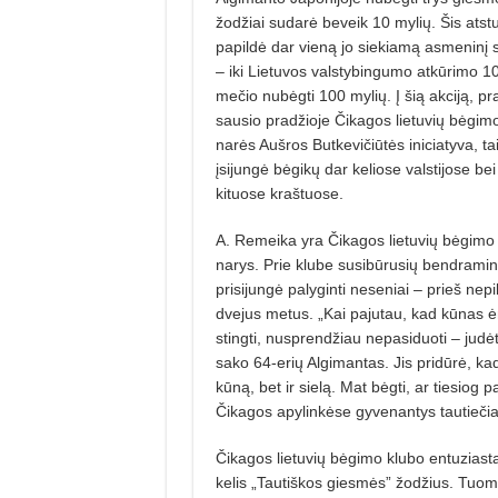
žodžiai
sudarė beveik 10 mylių. Šis ats
papildė dar vieną jo siekiamą asmeninį s
– iki Lietuvos valstybingumo atkūrimo 1
mečio nubėgti 100 mylių. Į šią akciją, pr
sausio pradžioje Čikagos lietuvių bėgim
narės Aušros Butkevičiūtės iniciatyva, ta
įsijungė bėgikų dar keliose valstijose bei
kituose kraštuose.
A. Remeika yra Čikagos lietuvių bėgimo
narys. Prie klube susibūrusių bendraminč
prisijungė palyginti neseniai – prieš nepi
dvejus metus. „Kai pajutau, kad kūnas 
stingti, nusprendžiau nepasiduoti – judėt
sako 64-erių Algimantas. Jis pridūrė, kad 
kūną, bet ir sielą. Mat bėgti, ar tiesiog 
Čikagos apylinkėse gyvenantys tautiečiai, 
Čikagos lietuvių bėgimo klubo entuziastai
kelis „Tautiškos giesmės” žodžius. Tuo