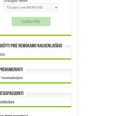
Draugas News
rašyti prie nemokamo naujienlaiškio
eta
 prenumeruoti
 instrukcijos
atsispausdinti
trukcijos