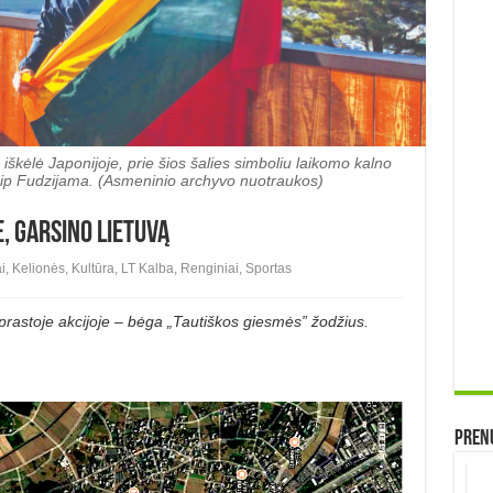
škėlė Japonijoje, prie šios šalies simboliu laikomo kalno
aip Fudzijama. (Asmeninio archyvo nuotraukos)
, garsino Lietuvą
i
,
Kelionės
,
Kultūra
,
LT Kalba
,
Renginiai
,
Sportas
prastoje akcijoje – bėga „Tautiškos giesmės” žodžius.
Prenu