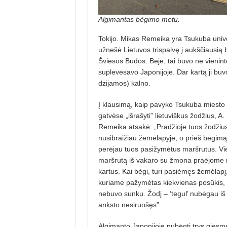
Algimantas bėgimo metu.
Tokijo. Mikas Remeika yra Tsukuba univer
užnešė Lietuvos trispalvę į aukščiausią 
Šviesos Budos. Beje, tai buvo ne vieninte
suplevėsavo Japonijoje. Dar kartą ji buvo
dzijamos) kalno.
Į klausimą, kaip pavyko Tsukuba miesto
gatvėse „išrašyti” lietuviškus žodžius, A.
Remeika atsakė: „Pradžioje tuos žodžiu
nusibraižiau žemėlapyje, o prieš bėgimą
perėjau tuos pasižymėtus maršrutus. Vi
maršrutą iš vakaro su žmona praėjome 
kartus. Kai bėgi, turi pasiėmęs žemėlapį
kuriame pažymėtas kiekvienas posūkis, 
nebuvo sunku. Žodį – ‘tegul’ nubėgau iš
anksto nesiruošęs”.
Algimanto Japonijoje nubėgti trys giesm