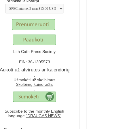
Parinkite laikotarpi
Lith Cath Press Society
EIN: 36-1395573
Aukoti už atvirutes ar kalendorių
.
Užmokėti už skelbimus
Skelbimų kainoraštis
.
Subscribe to the monthly English
language
"DRAUGAS NEWS"