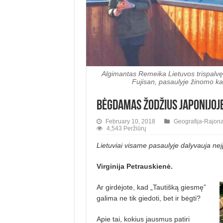
Algimantas Remeika Lietuvos trispalvę i
Fujisan, pasaulyje žinomo k
Bėgdamas žodžius Japonijoje
February 10, 2018
Geografija-Rajona
4,543 Peržiūrų
Lietuviai visame pasaulyje dalyvauja neį
Virginija Petrauskienė.
Ar girdėjote, kad „Tautišką giesmę”
galima ne tik giedoti, bet ir bėgti?
Apie tai, kokius jausmus patiri