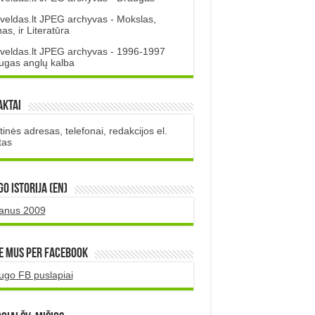
veldas.lt JPEG archyvas - Mokslas,
s, ir Literatūra
veldas.lt JPEG archyvas - 1996-1997
ugas anglų kalba
aktai
inės adresas, telefonai, redakcijos el.
tas
O istorija (EN)
uanus 2009
e mus per Facebook
ugo FB puslapiai