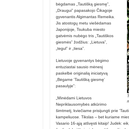
bėgdamas „Tautišką giesmę”,
„Draugui” papasakojo Čikagoje
gyvenantis Algimantas Remeika.
Jis atostogų metu viešėdamas
Japonijoje, Tsukuba miesto
gatvėmis nubėgo tris „Tautiškos
giesmės” žodžius: „Lietuva”,
„tegul” ir „tiesa”.
Lietuvoje gyvenantys bėgimo
entuziastai sausio mėnesį
paskelbė originalią iniciatyvą
„Bėgame ‘Tautišką giesmę’
pasaulyje”:
T
„Minėdami Lietuvos
n
Nepriklausomybės atkūrimo
šimtmetį, kviečiame prisijungti prie ‘Tau
kampeliuose. Tikslas – bet kuriame miest
Vasario 16-ąją atšvęsti kitaip! Judėk: eik