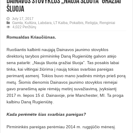
Dainavos stovyklos „nauja šluota” gražiai
šluoja
July 17, 2017
Gamta
,
Kultūra
,
Labdara
,
LT Kalba
,
Pokalbis
,
Religija
,
Renginiai
4,022 Peržiūrų
Romualdas Kriaučiūnas.
Ruošiantis kalbinti naująją Dainavos jaunimo stovyklos
direktorių tarybos pirmininkę Daną Rugieniūtę galvon atėjo
sena patarlė: „Nauja šluota gražiai šluoja”. Tas posakis labai
tinka, kai viltingai žiūrima į naują tokias svarbias pareigas
perimantį asmenį. Tokios buvo mano įvadinės mintys prieš porą
metų. Šiomis dienomis Dainavos jaunimo stovyklos rėmėjai
gavo pranešimą apie rėmėjų metinį suvažiavimą, įvyksiantį
2017 m. liepos 15 d. Dainavoje, prie Manchester, MI. Ta proga
kalbinu Daną Rugieniūtę.
Kada perėmėte šias svarbias pareigas?
Pirmininkės pareigas perėmiau 2014 m. rugpjūčio mėnesį.