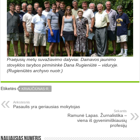
Praėjusių metų suvažiavimo dalyviai. Dainavos jaunimo
stovyklos tarybos pirmininkė Dana Rugieniūtė – viduryje.
(Rugieniūtės archyvo nuotr.)
Etiketės
KRIAUČIŪNAS-R.
Ankstesnis
Pasaulis yra geriausias mokytojas
Sekantis
Ramunė Lapas. Žurnalistika –
viena iš gyvenimiškiausių
profesijų
Naujausias numeris