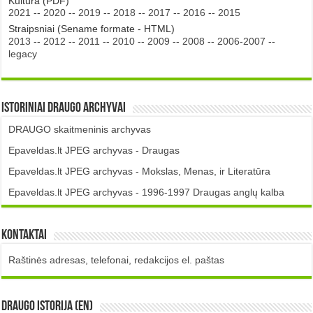
Kultūra (PDF)
2021
--
2020
--
2019
--
2018
--
2017
--
2016
--
2015
Straipsniai (Sename formate - HTML)
2013
--
2012
--
2011
--
2010
--
2009
--
2008
--
2006-2007
--
legacy
Istoriniai DRAUGO Archyvai
DRAUGO skaitmeninis archyvas
Epaveldas.lt JPEG archyvas - Draugas
Epaveldas.lt JPEG archyvas - Mokslas, Menas, ir Literatūra
Epaveldas.lt JPEG archyvas - 1996-1997 Draugas anglų kalba
Kontaktai
Raštinės adresas, telefonai, redakcijos el. paštas
DRAUGO istorija (EN)