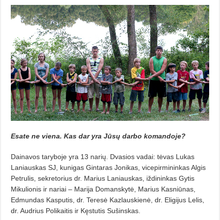
Esate ne viena. Kas dar yra Jūsų darbo komandoje?
Dainavos taryboje yra 13 narių. Dvasios vadai: tėvas Lukas
Laniaus­kas SJ, kunigas Gintaras Jonikas, vicepirmininkas Algis
Petrulis, sekretorius dr. Marius Laniauskas, iždininkas Gytis
Mikulionis ir nariai – Marija Domanskytė, Marius Kas­niūnas,
Edmundas Kasputis, dr. Teresė Kazlauskienė, dr. Eligijus Lelis,
dr. Audrius Polikaitis ir Kęs­tutis Sušinskas.