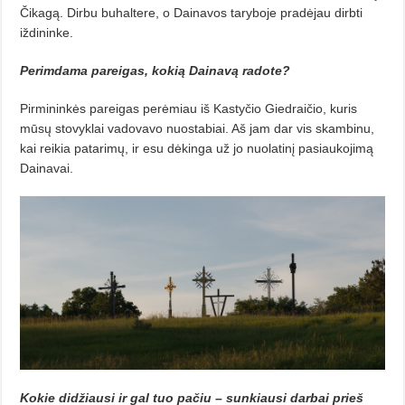
Čikagą. Dirbu buhaltere, o Dainavos taryboje pradėjau dirbti
iždininke.
Perimdama pareigas, kokią Dainavą radote?
Pirmininkės pareigas perėmiau iš Kastyčio Giedraičio, kuris
mūsų stovyklai vadovavo nuostabiai. Aš jam dar vis skambinu,
kai reikia patarimų, ir esu dėkinga už jo nuolatinį pasiaukojimą
Dainavai.
Kokie didžiausi ir gal tuo pačiu – sunkiausi darbai prieš