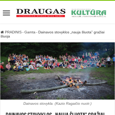
PRADINIS
-
Gamta
-
Dainavos stovyklos „nauja šluota” gražiai
šluoja
Dainavos stovykla. (Kazio Ragaičio nuotr.)