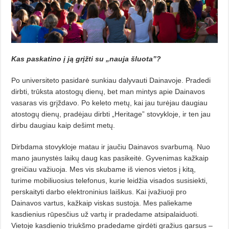
Kas paskatino į ją grįžti su „nauja šluota”?
Po universiteto pasidarė sunkiau dalyvauti Dainavoje. Pradedi
dirbti, trūksta atostogų dienų, bet man mintys apie Dainavos
vasaras vis grįždavo. Po keleto metų, kai jau turėjau daugiau
atostogų dienų, pradėjau dirbti „Heritage” stovykloje, ir ten jau
dirbu daugiau kaip dešimt metų.
Dirbdama stovykloje matau ir jaučiu Dainavos svarbumą. Nuo
ma­no jaunystės laikų daug kas pasi­keitė. Gyvenimas kažkaip
greičiau važiuoja. Mes vis skubame iš vienos vietos į kitą,
turime mobiliuosius telefonus, kurie leidžia visados su­sisiekti,
perskaityti darbo elektroninius laiškus. Kai įvažiuoji pro
Dainavos vartus, kažkaip viskas sustoja. Mes palie­kame
kasdienius rūpesčius už vartų ir pradedame atsipalaiduoti.
Vietoje kasdienio triukšmo pradedame girdė­ti gražius garsus –