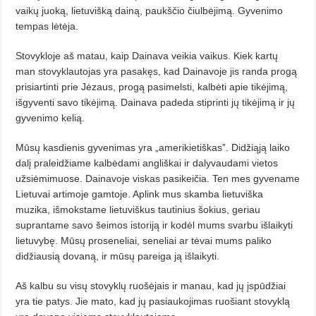
vaikų juoką, lietuvišką dainą, paukščio čiulbėjimą. Gyvenimo
tempas lėtėja.
Stovykloje aš matau, kaip Dai­nava veikia vaikus. Kiek kartų
man stovyklautojas yra pasakęs, kad Dainavoje jis randa progą
prisiartinti prie Jėzaus, progą pasimelsti, kalbėti apie tikėjimą,
išgyventi savo tikėjimą. Dainava padeda stiprinti jų tikėjimą ir jų
gyvenimo kelią.
Mūsų kasdienis gyvenimas yra „amerikietiškas”. Didžiąją laiko
dalį praleidžiame kalbėdami angliškai ir dalyvaudami vietos
užsiėmimuose. Dainavoje viskas pasikeičia. Ten mes gyvename
Lietuvai artimoje gamtoje. Aplink mus skamba lietuviška
muzika, išmokstame lietuviškus tautinius šokius, geriau
suprantame savo šeimos istoriją ir kodėl mums svarbu išlaikyti
lietuvybę. Mūsų proseneliai, seneliai ar tėvai mums paliko
didžiausią dovaną, ir mūsų pareiga ją išlaikyti.
Aš kalbu su visų stovyklų ruošėjais ir manau, kad jų įspūdžiai
yra tie patys. Jie mato, kad jų pasiaukojimas ruošiant stovyklą