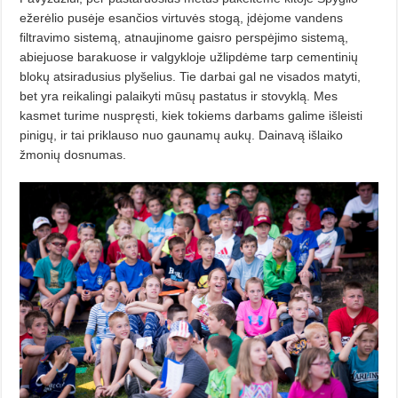
ežerėlio pusėje esančios virtuvės stogą, įdėjome vandens
filtravimo sistemą, atnaujinome gaisro perspėjimo sistemą,
abiejuose barakuose ir valgykloje užlipdėme tarp cementinių
blokų atsiradusius plyšelius. Tie darbai gal ne visados matyti,
bet yra reikalingi palaikyti mūsų pastatus ir stovyklą. Mes
kasmet turime nuspręsti, kiek tokiems darbams galime išleisti
pinigų, ir tai priklauso nuo gaunamų aukų. Dainavą išlaiko
žmonių dosnumas.