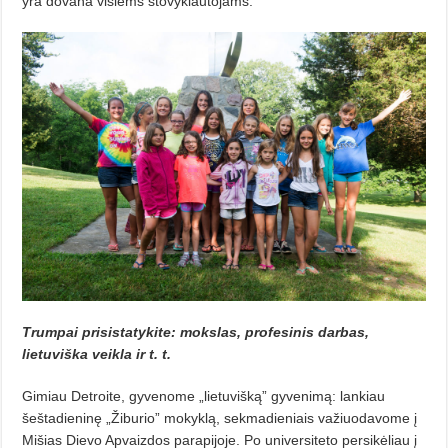
yra dovana visiems stovyklautojams.
Trumpai prisistatykite: mokslas, profesinis darbas,
lietuviška veikla ir t. t.
Gimiau Detroite, gyvenome „lietuvišką” gyvenimą: lankiau
šeštadieninę „Žiburio” mokyklą, sekmadieniais važiuodavome į
Mišias Dievo Apvaizdos parapijoje. Po universiteto persikėliau į