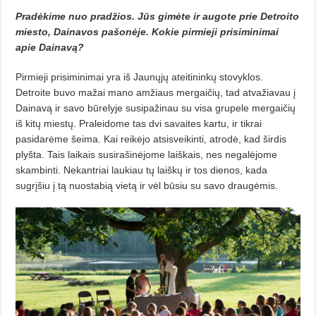
Pradėkime nuo pradžios. Jūs gimėte ir augote prie Detroito
miesto, Dainavos pašonėje. Kokie pirmieji prisiminimai
apie Dainavą?
Pirmieji prisiminimai yra iš Jaunųjų ateitininkų stovyklos.
Detroite buvo mažai mano amžiaus mergaičių, tad atvažiavau į
Dainavą ir savo būrelyje susipažinau su visa grupele mergaičių
iš kitų miestų. Praleidome tas dvi savaites kartu, ir tikrai
pasidarėme šeima. Kai reikėjo atsisveikinti, atrodė, kad širdis
plyšta. Tais laikais susirašinėjome laiškais, nes negalėjome
skambinti. Nekantriai laukiau tų laiškų ir tos dienos, kada
sugrįšiu į tą nuostabią vietą ir vėl būsiu su savo draugėmis.