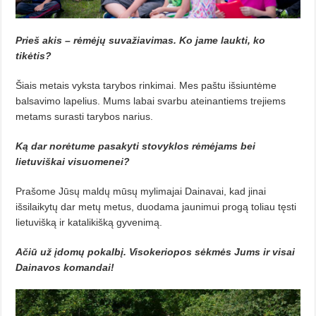
Prieš akis – rėmėjų suvažiavimas. Ko jame laukti, ko
tikėtis?
Šiais metais vyksta tarybos rinkimai. Mes paštu išsiuntėme
balsavimo lapelius. Mums labai svarbu ateinantiems trejiems
metams surasti tarybos narius.
Ką dar norėtume pasakyti stovyklos rėmėjams bei
lietuviškai visuomenei?
Prašome Jūsų maldų mūsų mylimajai Dainavai, kad jinai
išsilaikytų dar metų metus, duodama jaunimui progą toliau tęsti
lietuvišką ir katalikišką gyvenimą.
Ačiū už įdomų pokalbį. Visokeriopos sėkmės Jums ir visai
Dainavos komandai!