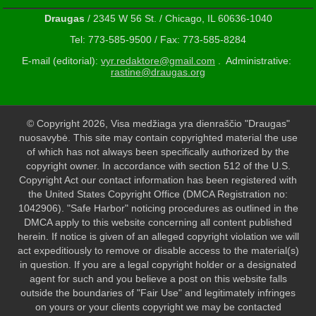
Draugas
/ 2345 W 56 St. / Chicago, IL 60636-1040
Tel: 773-585-9500 / Fax: 773-585-8284
E-mail (editorial):
vyr.redaktore@gmail.com
. Administrative:
rastine@draugas.org
© Copyright 2026, Visa medžiaga yra dienraščio "Draugas"
nuosavybė. This site may contain copyrighted material the use
of which has not always been specifically authorized by the
copyright owner. In accordance with section 512 of the U.S.
Copyright Act our contact information has been registered with
the United States Copyright Office (DMCA Registration no:
1042906). "Safe Harbor" noticing procedures as outlined in the
DMCA apply to this website concerning all content published
herein. If notice is given of an alleged copyright violation we will
act expeditiously to remove or disable access to the material(s)
in question. If you are a legal copyright holder or a designated
agent for such and you believe a post on this website falls
outside the boundaries of "Fair Use" and legitimately infringes
on yours or your clients copyright we may be contacted