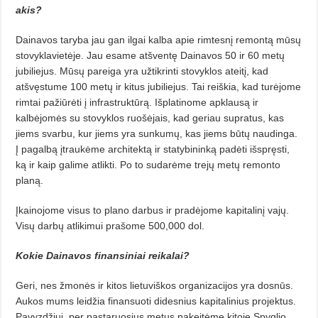
akis?
Dainavos taryba jau gan ilgai kalba apie rimtesnį remontą mūsų
stovyklavietėje. Jau esame atšventę Dainavos 50 ir 60 metų
jubiliejus. Mūsų pareiga yra užtikrinti stovyklos ateitį, kad
atšvęstume 100 metų ir kitus jubiliejus. Tai reiškia, kad turėjome
rimtai pažiūrėti į infrastruktūrą. Išplatinome apklausą ir
kalbėjomės su stovyklos ruošėjais, kad geriau supratus, kas
jiems svarbu, kur jiems yra sunkumų, kas jiems būtų naudinga.
Į pagalbą įtraukėme architektą ir statybininką padėti išspręsti,
ką ir kaip galime atlikti. Po to sudarėme trejų metų remonto
planą.
Įkainojome visus to plano darbus ir pradėjome kapitalinį vajų.
Visų darbų atlikimui prašome 500,000 dol.
Kokie Dainavos finansiniai reikalai?
Geri, nes žmonės ir kitos lietuviškos organizacijos yra dosnūs.
Aukos mums leidžia finansuoti
didesnius kapitalinius projektus.
Pavyzdžiui, per pastaruosius metus pakeitėme kitoje Spyglio