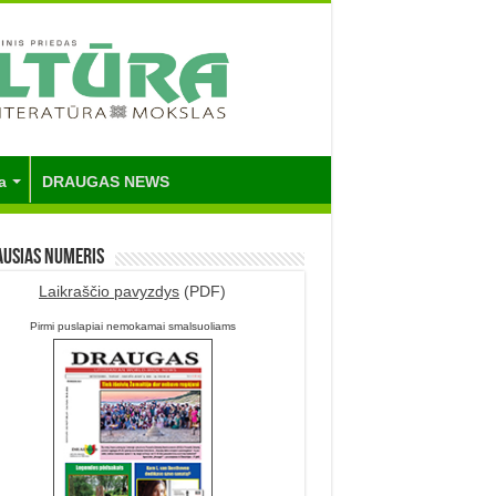
a
DRAUGAS NEWS
ausias numeris
Laikraščio pavyzdys
(PDF)
Pirmi puslapiai nemokamai smalsuoliams