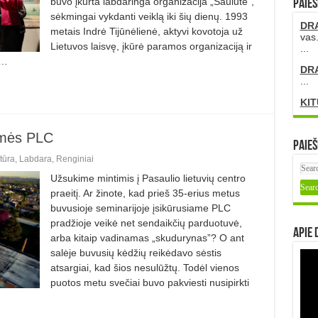
buvo įkurta labdaringa organizacija „Saulutė”,
PAIEŠ
sėkmingai vykdanti veiklą iki šių dienų. 1993
DR
metais Indrė Tijūnėlienė, aktyvi kovotoja už
vas.
Lietuvos laisvę, įkūrė paramos organizaciją ir
...
 …
DR
...
KIT
rėmės PLC
Paieš
tūra
,
Labdara
,
Renginiai
Užsukime mintimis į Pasaulio lietuvių centro
praeitį. Ar žinote, kad prieš 35-erius metus
buvusioje seminarijoje įsikūrusiame PLC
pradžioje veikė net sendaikčių parduotuvė,
Apie 
arba kitaip vadinamas „skudurynas”? O ant
salėje buvusių kėdžių reikėdavo sėstis
atsargiai, kad šios nesulūžtų. Todėl vienos
puotos metu svečiai buvo pakviesti nusipirkti