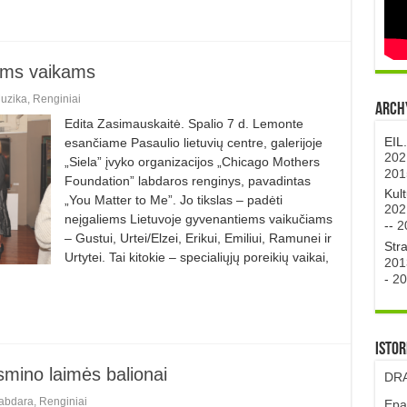
iems vaikams
uzika
,
Renginiai
Archy
Edita Zasimauskaitė. Spalio 7 d. Lemonte
EIL
esančiame Pa­saulio lietuvių centre, galerijoje
202
„Siela” įvyko organizacijos „Chicago Mothers
201
Foundation” labdaros renginys, pavadintas
Kul
„You Matter to Me”. Jo tikslas – padėti
202
neįgaliems Lietuvoje gyvenantiems vaikučiams
--
2
– Gustui, Urtei/Elzei, Erikui, Emiliui, Ramunei ir
Str
Urtytei. Tai kitokie – specialiųjų porei­kių vaikai,
201
-
20
Istor
smino laimės balionai
DRA
abdara
,
Renginiai
Epa