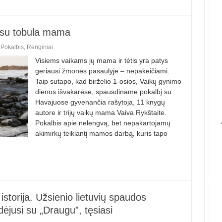
nesu tobula mama
,
Pokalbis
,
Renginiai
Visiems vaikams jų mama ir tėtis yra patys
geriausi žmonės pasaulyje – nepakeičiami.
Taip sutapo, kad birželio 1-osios, Vaikų gynimo
dienos išvakarėse, spausdiname pokalbį su
Havajuose gyvenančia rašytoja, 11 knygų
autore ir trijų vaikų mama Vaiva Rykštaite.
Pokalbis apie nelengvą, bet nepakartojamų
akimirkų teikiantį mamos darbą, kuris tapo
istorija. Užsienio lietuvių spaudos
ėjusi su „Draugu”, tęsiasi