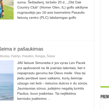
suma. Šeštadienį, birželio 20 d., „Old Oak
Country Club“ (Homer Glen, IL) golfo aikštyne
nugriaudėjo jau 16-asis kasmetinis Pasaulio
lietuvių centro (PLC) labdaringas golfo
 šeima ir pašaukimas
Muzika
,
Patirtys
,
Pokalbis
,
Religija
,
Šokiai
JAV lietuvė Simonetta ir jos vyras Len Pacek
yra apdovanoti ne tik įvairiais talentais, bet ir
nepaprastu gerumu bei Dievo meile. Visa tai
jiedu perdavė savo vaikams, kurių šeimoje
užaugo net šeši – keturios dukros ir du sūnūs.
Jauniausias sūnus, judėjimo negalią turintis
Paulius, buvo įvaikintas. Tai neįtikėtina
Prenu
berniuko įvaikinimo …