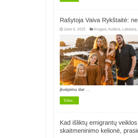
Rašytoja Vaiva Rykštaitė: 
June 6, 2025
Knygos
,
Kultūra
,
Labdara
įkvėpimu dar …
Toliau...
Kad išliktų emigrantų veiklos 
skaitmeninimo kelionė, prasid