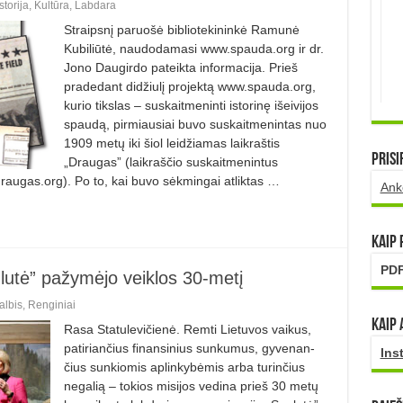
storija
,
Kultūra
,
Labdara
Straipsnį paruošė bibliotekininkė Ramunė
Kubiliūtė, naudodamasi www.spauda.org ir dr.
Jono Daugirdo pateikta informacija. Prieš
pradedant didžiulį projektą www.spauda.org,
kurio tikslas – suskaitme­ninti istorinę išeivijos
spaudą, pirmiausiai buvo suskaitmenintas nuo
1909 metų iki šiol leidžiamas laikraštis
Prisi
„Draugas” (laikraščio suskaitmenintus
draugas.org). Po to, kai buvo sėkmingai atliktas …
Ank
Kaip
PDF
ulutė” pažymėjo veiklos 30-metį
albis
,
Renginiai
Kaip 
Rasa Statulevičienė. Remti Lietuvos vaikus,
patirian­čius finansinius sunkumus, gyvenan­
Ins
čius sunkiomis aplinkybėmis arba turinčius
negalią – tokios misijos vedina prieš 30 metų