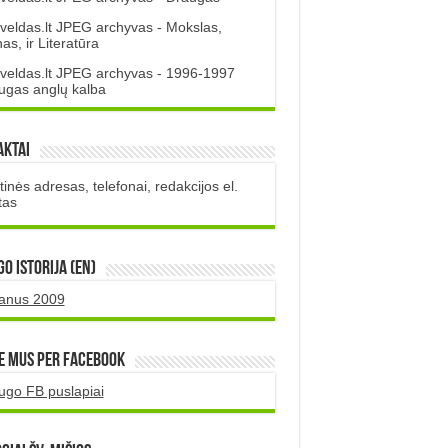
veldas.lt JPEG archyvas - Mokslas,
s, ir Literatūra
veldas.lt JPEG archyvas - 1996-1997
ugas anglų kalba
aktai
inės adresas, telefonai, redakcijos el.
tas
O istorija (EN)
uanus 2009
e mus per Facebook
ugo FB puslapiai