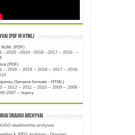
vai (PDF ir HTML)
. NUM. (PDF)
1
--
2020
--
2019
--
2018
--
2017
--
2016
--
5
tūra (PDF)
1
--
2020
--
2019
--
2018
--
2017
--
2016
015
aipsniai (Sename formate - HTML)
3
--
2012
--
2011
--
2010
--
2009
--
2008
-
06-2007
--
legacy
iniai DRAUGO Archyvai
UGO skaitmeninis archyvas
veldas.lt JPEG archyvas - Draugas