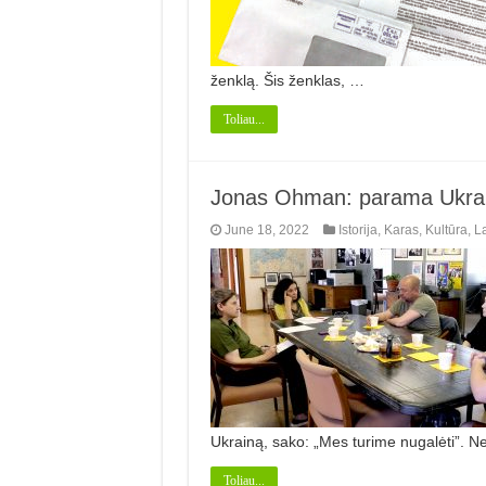
ženklą. Šis ženklas, …
Toliau...
Jonas Ohman: parama Ukrain
June 18, 2022
Istorija
,
Karas
,
Kultūra
,
L
Ukrainą, sako: „Mes turime nugalėti”. 
Toliau...