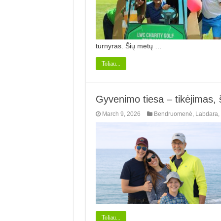
turnyras. Šių metų …
Toliau...
Gyvenimo tiesa – tikėjimas,
March 9, 2026
Bendruomenė
,
Labdara
,
Toliau...