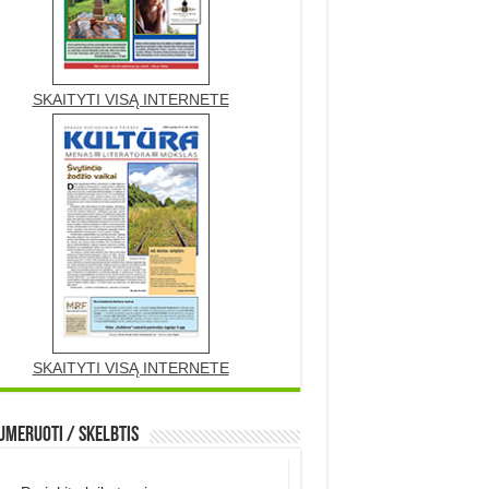
SKAITYTI VISĄ INTERNETE
SKAITYTI VISĄ INTERNETE
meruoti / Skelbtis