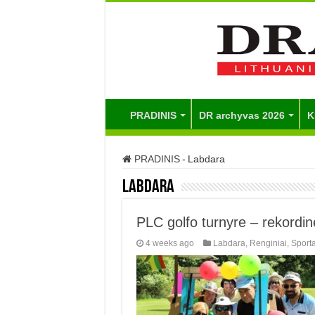
PRADINIS
DR archyvas 2026
K
PRADINIS
-
Labdara
Labdara
PLC golfo turnyre – rekordi
4 weeks ago
Labdara
,
Renginiai
,
Sport