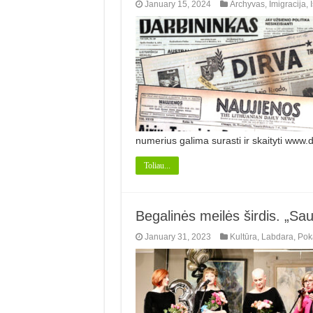
January 15, 2024
Archyvas
,
Imigracija
,
I
numerius galima surasti ir skaityti www.
Toliau...
Begalinės meilės širdis. „Sa
January 31, 2023
Kultūra
,
Labdara
,
Pok