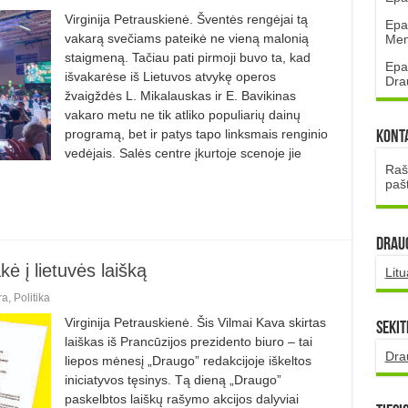
Virginija Petrauskienė. Šventės rengėjai tą
Epa
vakarą svečiams pateikė ne vieną malonią
Mena
staigmeną. Tačiau pati pirmoji buvo ta, kad
Epa
išvakarėse iš Lietuvos atvykę operos
Dra
žvaigždės L. Mikalauskas ir E. Bavikinas
vakaro metu ne tik atliko popu­liarių dainų
programą, bet ir patys tapo linksmais renginio
Kont
vedėjais. Salės centre įkurtoje scenoje jie
Rašt
paš
DRAUG
ė į lietuvės laišką
Lit
ra
,
Politika
Virginija Petrauskienė. Šis Vilmai Kava skirtas
Sekit
laiškas iš Prancūzijos prezidento biuro – tai
Dra
liepos mėnesį „Draugo” redakcijoje iškeltos
iniciatyvos tęsinys. Tą dieną „Draugo”
paskelbtos laiškų rašymo akcijos dalyviai