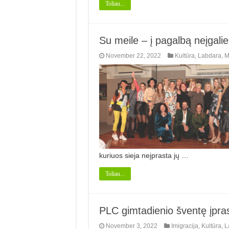
Toliau...
Su meile – į pagalbą neįgal
November 22, 2022
Kultūra
,
Labdara
,
M
kuriuos sieja neįprasta jų …
Toliau...
PLC gimtadienio šventę įpra
November 3, 2022
Imigracija
,
Kultūra
,
L