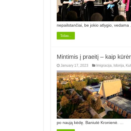
nepailstančiai, be jokio atlygio, vedama
Toliau...
Mintimis į praeitį – kaip kū
January 17, 2023
Imigracija
,
Istorija
,
Kul
po naują kėdę. Baniutė Kronienė. …