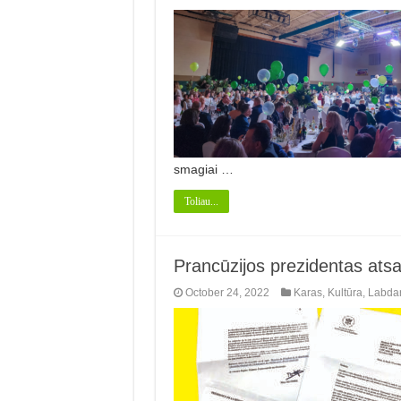
smagiai …
Toliau...
Prancūzijos prezidentas atsak
October 24, 2022
Karas
,
Kultūra
,
Labda