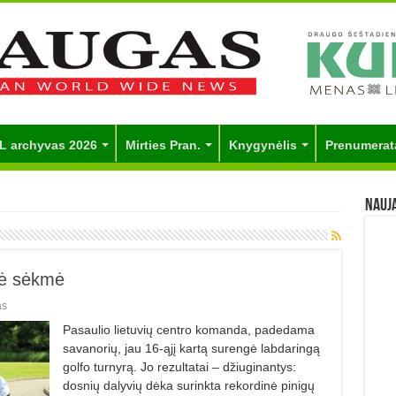
L archyvas 2026
Mirties Pran.
Knygynėlis
Prenumerat
Nauj
nė sėkmė
as
Pasaulio lietuvių centro komanda, padedama
savanorių, jau 16-ąjį kartą surengė labdaringą
golfo turnyrą. Jo rezultatai – džiuginantys:
dosnių dalyvių dėka surinkta rekordinė pinigų