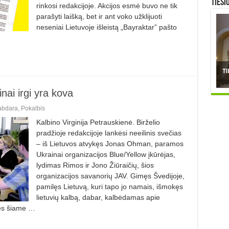
TIESI
rinkosi redakcijoje. Akcijos esmė buvo ne tik
parašyti laišką, bet ir ant voko užklijuoti
neseniai Lietuvoje išleistą „Bayraktar” pašto
ai irgi yra kova
abdara
,
Pokalbis
Kalbino Virginija Petrauskienė. Birželio
pradžioje redakcijoje lankėsi neeilinis svečias
– iš Lietuvos atvykęs Jonas Ohman, paramos
Ukrainai organizacijos Blue/Yellow įkūrėjas,
lydimas Rimos ir Jono Žiūraičių, šios
organizacijos savanorių JAV. Gimęs Švedijoje,
pamilęs Lietuvą, kuri tapo jo namais, išmokęs
lietuvių kalbą, dabar, kalbėdamas apie
Nes šiame …