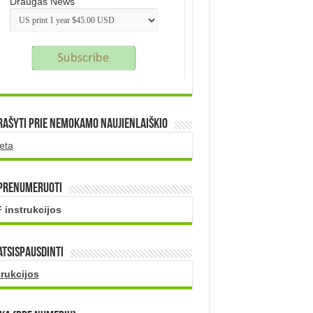
Draugas News
rašyti prie nemokamo naujienlaiškio
eta
 prenumeruoti
 instrukcijos
atsispausdinti
trukcijos