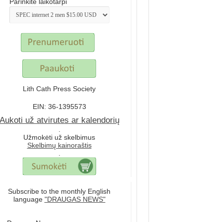
Parinkite laikotarpi
Lith Cath Press Society
EIN: 36-1395573
Aukoti už atvirutes ar kalendorių
.
Užmokėti už skelbimus
Skelbimų kainoraštis
.
Subscribe to the monthly English
language
"DRAUGAS NEWS"