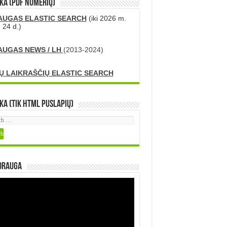
KA (PDF numerių)
AUGAS ELASTIC SEARCH
(iki 2026 m.
 24 d.)
AUGAS NEWS / LH
(2013-2024)
Ų LAIKRAŠČIŲ ELASTIC SEARCH
ka (tik HTML puslapių)
DRAUGA