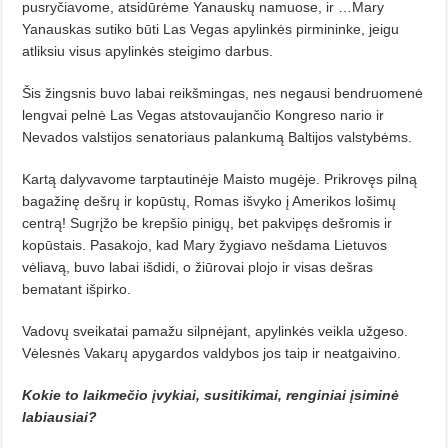
pus­­ryčiavome, atsidūrėme Yanauskų namuose, ir …Mary
Yanauskas suti­ko būti Las Vegas apylinkės pirmi­nin­ke, jeigu
atliksiu visus apylinkės steigimo darbus.
Šis žingsnis buvo labai reikšmingas, nes negausi bendruomenė
lengvai pelnė Las Vegas atstovaujančio Kongreso nario ir
Nevados valstijos senatoriaus palankumą Baltijos valstybėms.
Kartą dalyvavome tarptautinėje Maisto mugėje. Prikrovęs pilną
baga­žinę dešrų ir kopūstų, Romas išvyko į Amerikos lošimų
centrą! Sugrįžo be krepšio pinigų, bet pakvipęs dešro­mis ir
kopūstais. Pasakojo, kad Mary žygiavo nešdama Lietuvos
vėliavą, buvo labai išdidi, o žiūrovai plojo ir visas dešras
bematant išpirko.
Vadovų sveikatai pamažu silpnėjant, apylinkės veikla užgeso.
Vėles­nės Vakarų apygardos valdybos jos taip ir neatgaivino.
Kokie to laikmečio įvykiai, su­sitikimai, renginiai įsiminė
labiau­siai?