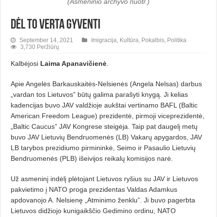
(Asmeninio archyvo nuotr.)
Dėl to verta gyventi
September 14, 2021
Imigracija
,
Kultūra
,
Pokalbis
,
Politika
3,730 Peržiūrų
Kalbėjosi
Laima Apanavičienė
.
Apie Angelės Barkauskaitės-Nel­sienės (Angela Nelsas) darbus
„vardan tos Lietuvos” būtų galima para­šy­ti knygą. Ji kelias
kadencijas buvo JAV valdžioje aukštai vertinamo BAFL (Baltic
American Freedom League) prezidentė, pirmoji viceprezidentė,
„Baltic Caucus” JAV Kongrese steigėja. Taip pat daugelį metų
buvo JAV Lietuvių Bendruomenės (LB) Va­karų apygardos, JAV
LB tarybos pre­zidiumo pirmininkė, Seimo ir Pasau­lio Lietuvių
Bendruomenės (PLB) išei­vijos reikalų komisijos narė.
Už asmeninį indėlį plėtojant Lie­tu­vos ryšius su JAV ir Lietuvos
pakvie­­timo į NATO proga prezidentas Val­das Adamkus
apdovanojo A. Nelsienę „Atminimo ženklu”. Ji buvo pagerbta
Lietuvos didžiojo kunigaikščio Gedi­mi­­no ordinu, NATO