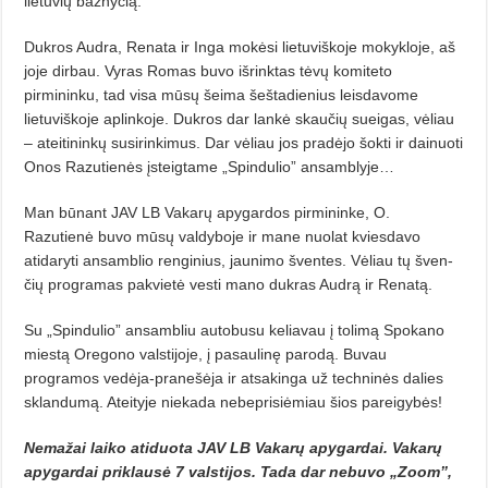
lietuvių bažnyčią.
Dukros Audra, Renata ir Inga mo­­kėsi lietuviškoje mokykloje, aš
joje dirbau. Vyras Romas buvo išrinktas tėvų komiteto
pirmininku, tad vi­sa mūsų šeima šeštadienius leisda­vo­me
lietuviškoje aplinkoje. Dukros dar lankė skaučių sueigas, vėliau
– ateitininkų susirinkimus. Dar vėliau jos pradėjo šokti ir dainuoti
Onos Razu­tienės įsteigtame „Spindulio” ansamblyje…
Man būnant JAV LB Vakarų apygardos pirmininke, O.
Razutienė bu­vo mūsų valdyboje ir mane nuolat kviesdavo
atidaryti ansamblio rengi­nius, jaunimo šventes. Vėliau tų šven­­
čių programas pakvietė vesti mano dukras Audrą ir Renatą.
Su „Spindulio” ansambliu autobusu keliavau į tolimą Spokano
mies­tą Oregono valstijoje, į pasaulinę parodą. Buvau
programos vedėja-prane­šėja ir atsakinga už techninės dalies
sklandumą. Ateityje niekada nebe­pri­siėmiau šios pareigybės!
Nemažai laiko atiduota JAV LB Vakarų apygardai. Vakarų
apygardai priklausė 7 valstijos. Tada dar nebuvo „Zoom”,