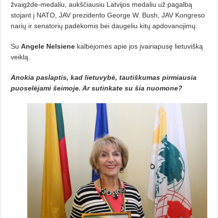
žvaigžde-medaliu, aukščiausiu Latvijos medaliu už pagalbą
stojant į NATO, JAV prezidento George W. Bush, JAV Kongreso
narių ir senatorių padėkomis bei dau­geliu kitų apdovanojimų.
Su
Angele Nelsiene
kalbėjomės apie jos įvairiapusę lietuvišką
veiklą.
Anokia paslaptis, kad lietuvybė, tautiškumas pirmiausia
puose­lėjami šeimoje. Ar sutinkate su šia nuomone?