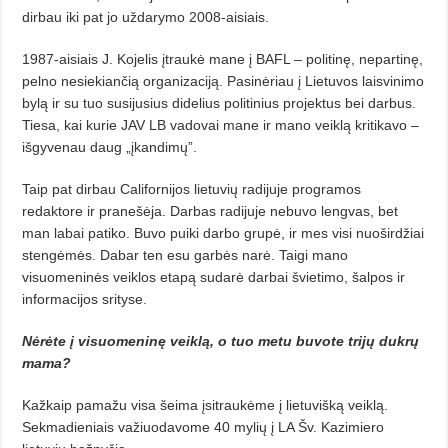
dirbau iki pat jo uždarymo 2008-aisiais.
1987-aisiais J. Kojelis įtraukė ma­ne į BAFL – politinę, nepartinę,
pelno nesiekiančią organizaciją. Pasinė­riau į Lietuvos laisvinimo
bylą ir su tuo susijusius didelius politinius projektus bei darbus.
Tiesa, kai kurie JAV LB vadovai mane ir mano veiklą kritikavo –
išgyvenau daug „įkandi­mų”.
Taip pat dirbau Californijos lie­tu­vių radijuje programos
redaktore ir pranešėja. Darbas radijuje nebuvo lengvas, bet
man labai patiko. Buvo puiki darbo grupė, ir mes visi nuo­šir­džiai
stengėmės. Dabar ten esu gar­bės narė. Taigi mano
visuomeninės veiklos etapą sudarė darbai švietimo, šalpos ir
informacijos srityse.
Nėrėte į visuomeninę veiklą, o tuo metu buvote trijų dukrų
ma­ma?
Kažkaip pamažu visa šeima įsitraukėme į lietuvišką veiklą.
Sekma­dieniais važiuodavome 40 mylių į LA Šv. Kazimiero