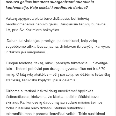
nebuvo galima internetu suorganizuoti nuotolinių
konferencijų. Kaip sekėsi koordinuoti darbus?
Vakarų apygarda plotu buvo di­džiausia, bet lietuvių
bendruomenė­mis nebuvo gausi. Daugiausia lietuvių būriavosi
LA, prie Šv. Kazimiero bažnyčios.
Dabar, kai viskas jau praeityje, pati stebiuosi, kaip viską
sugebėjome atlikti. Buvau jauna, dirbdavau iki pa­ryčių, kai vyras
ir dukros jau mie­godavo.
Turėjau telefoną, faksą, laiš­kų parašyta tūkstančiai… Savaitga­
liais – linksmi pobūviai pas draugus, gyvenančius net ir už 70
mylių, O kitą rytą atsikėlus – vėl į parapiją, su dė­žėmis lietuviškų
staltiesių, lietuviš­ku koplytstulpiu ir gėlėmis…
Dirbome sutartinai ir tikrai daug nuveikėme! Apylinkės
išsibarsčiusios, kiekviena vis kitokia, todėl ir iššūkiai buvo
skirtingi. Kai kuriose jų daugumą jau sudarė mišrios šei­mos,
todėl ir iššūkiai buvo didesni. Stebino sutuoktinių
tolerantiškumas ir parama lietuviškai veiklai. Tokie susitikimai