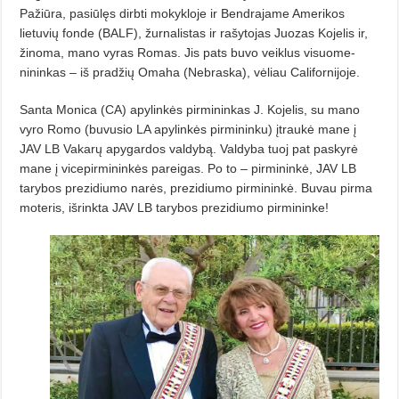
Pažiū­ra, pasiūlęs dirbti mokykloje ir Ben­drajame Amerikos
lietuvių fonde (BALF), žurnalistas ir rašytojas Juo­zas Kojelis ir,
žinoma, mano vyras Ro­mas. Jis pats buvo veiklus visuome­
nininkas – iš pradžių Omaha (Ne­braska), vėliau Californijoje.
Santa Monica (CA) apylinkės pir­mininkas J. Kojelis, su mano
vyro Romo (buvusio LA apylinkės pirmi­ninku) įtraukė mane į
JAV LB Vaka­rų apygardos valdybą. Valdyba tuoj pat paskyrė
mane į vicepirmininkės pareigas. Po to – pirmininkė, JAV LB
tarybos prezidiumo narės, prezidiumo pirmininkė. Buvau pirma
mote­ris, išrinkta JAV LB tarybos prezidiumo pirmininke!