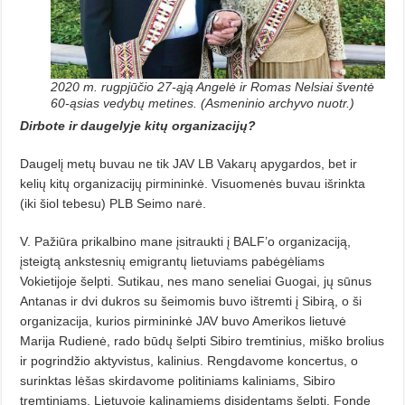
2020 m. rugpjūčio 27-ąją Angelė ir Romas Nelsiai šventė
60-ąsias vedybų metines. (Asmeninio archyvo nuotr.)
Dirbote ir daugelyje kitų organizacijų?
Daugelį metų buvau ne tik JAV LB Vakarų apygardos, bet ir
kelių kitų organizacijų pirmininkė. Visuo­menės buvau išrinkta
(iki šiol tebesu) PLB Seimo narė.
V. Pažiūra prikalbino mane įsitraukti į BALF’o organizaciją,
įsteig­tą ankstesnių emigrantų lietuviams pabėgėliams
Vokietijoje šelpti. Suti­kau, nes mano seneliai Guogai, jų sū­nus
Antanas ir dvi dukros su šeimo­mis buvo ištremti į Sibirą, o ši
organizacija, kurios pirmininkė JAV bu­vo Amerikos lietuvė
Marija Rudienė, rado būdų šelpti Sibiro tremtinius, miško brolius
ir pogrindžio aktyvistus, kalinius. Rengdavome koncertus, o
surinktas lėšas skirdavome politiniams kaliniams, Sibiro
tremtiniams, Lietuvoje kalinamiems disidentams šelpti. Fonde