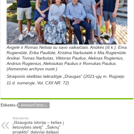
Angelė ir Romas Nelsiai su savo vaikaičiais. Anūkės (iš k.): Ema
Rugieniūtė, Erika Pauliūtė, Kristina Narbutaitė ir Mia Rugieniūtė.
Anūkai: Tomas Narbutas, Viktoras Paulius, Aleksas Rugienius,
Andrius Rugienius, Aleksiukas Paulius ir Romukas Paulius.
(Asmeninio archyvo nuotr.)
Straipsnis skelbtas laikraštyje „Draugas” (2021-ųjų m. Rugsėjo
11 d. numeryje, Vol. CXII NR. 72)
Etiketės
APANAVIČIENĖ-L.
Ankstesnis
„Išsaugota istorija – kelias į
lietuvybės ateitį”. „Šaknų”
projekto” dalyviai dalijasi