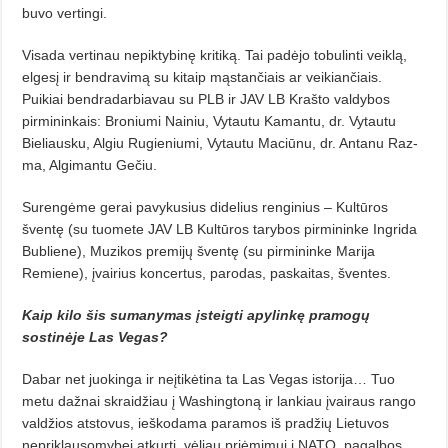
buvo vertingi.
Visada vertinau nepiktybinę kritiką. Tai padėjo tobulinti veiklą,
el­gesį ir bendravimą su kitaip mąstančiais ar veikiančiais.
Puikiai bendradarbiavau su PLB ir JAV LB Krašto valdybos
pirmininkais: Bro­niu­mi Nainiu, Vytautu Kamantu, dr. Vytautu
Bieliausku, Algiu Rugieniu­mi, Vytautu Maciūnu, dr. Antanu Raz­
ma, Algimantu Gečiu.
Surengėme gerai pavykusius di­delius renginius – Kultūros
šventę (su tuomete JAV LB Kultūros tarybos pirmininke Ingrida
Bubliene), Muzi­kos premijų šventę (su pirmininke Marija
Remiene), įvairius koncertus, parodas, paskaitas, šventes.
Kaip kilo šis sumanymas įsteig­ti apylinkę pramogų
sostinėje Las Vegas?
Dabar net juokinga ir neįtikėtina ta Las Vegas istorija… Tuo
metu dažnai skraidžiau į Washingtoną ir lan­kiau įvairaus rango
valdžios atsto­vus, ieškodama paramos iš pradžių Lietuvos
nepriklausomybei atkurti, vėliau priėmimui į NATO, pagalbos