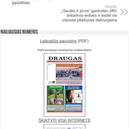
įspūdžiais
Sekantis
„Saulės ir jūros” gastrolės JAV:
tinkamos erdvės ir kodėl ne
visuose pliažuose dainuojama
Naujausias numeris
Laikraščio pavyzdys
(PDF)
Pirmi puslapiai nemokamai smalsuoliams
SKAITYTI VISĄ INTERNETE