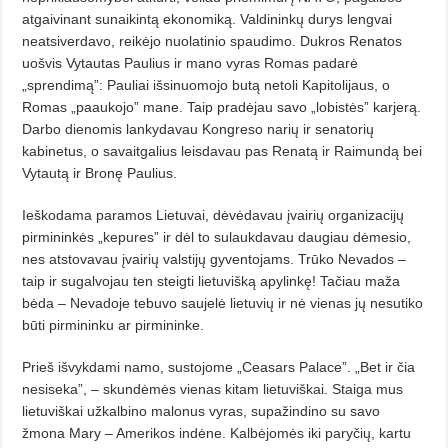
atgaivinant sunaikintą ekonomiką. Valdininkų durys lengvai
neatsiverdavo, reikėjo nuolatinio spaudimo. Dukros Renatos
uošvis Vytautas Pau­lius ir mano vyras Romas padarė
„sprendimą”: Pauliai išsinuomojo bu­tą netoli Kapitolijaus, o
Romas „pa­aukojo” mane. Taip pradėjau savo „lo­bistės” karjerą.
Darbo dienomis lan­kydavau Kongreso narių ir senatorių
kabinetus, o savaitgalius leisdavau pas Renatą ir Raimundą bei
Vytautą ir Bronę Paulius.
Ieškodama paramos Lietuvai, dė­vėdavau įvairių organizacijų
pirmi­ni­n­kės „kepures” ir dėl to sulaukda­vau daugiau dėmesio,
nes atstovavau įvairių valstijų gyventojams. Trūko Nevados –
taip ir sugalvojau ten steig­ti lietuvišką apylinkę! Tačiau maža
bėda – Nevadoje tebuvo saujelė lietuvių ir nė vienas jų nesutiko
būti pirmininku ar pirmininke.
Prieš išvykdami namo, sustojo­me „Ceasars Palace”. „Bet ir čia
ne­si­seka”, – skundėmės vienas kitam lie­tuviškai. Staiga mus
lietuviškai už­kal­bino malonus vyras, supažindino su savo
žmona Mary – Amerikos indė­ne. Kalbėjomės iki paryčių, kartu