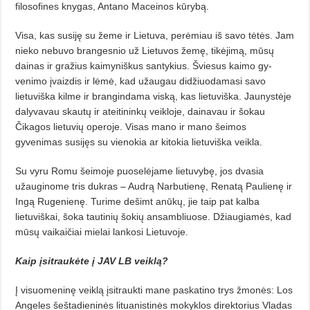
filoso­fines knygas, Antano Maceinos kūrybą.
Visa, kas susiję su žeme ir Lietu­va, perėmiau iš savo tėtės. Jam
nieko nebuvo brangesnio už Lietuvos žemę, tikėjimą, mūsų
dainas ir gražius kai­myniškus santykius. Šviesus kaimo gy­
venimo įvaizdis ir lėmė, kad užaugau didžiuodamasi savo
lietuviška kil­me ir brangindama viską, kas lie­tuviška. Jaunystėje
dalyvavau skau­tų ir ateitininkų veikloje, dainavau ir šokau
Čikagos lietuvių operoje. Visas mano ir mano šeimos
gyvenimas su­sijęs su vienokia ar kitokia lietuviška veikla.
Su vyru Romu šeimoje puoselėjame lietuvybę, jos dvasia
užaugino­me tris dukras – Audrą Narbutienę, Renatą Paulienę ir
Ingą Rugenienę. Turime dešimt anūkų, jie taip pat kal­­ba
lietuviškai, šoka tautinių šokių ansambliuose. Džiaugiamės, kad
mū­sų vaikaičiai mielai lankosi Lietu­voje.
Kaip įsitraukėte į JAV LB veiklą?
Į visuomeninę veiklą įsitraukti ma­ne paskatino trys žmonės: Los
Angeles šeštadieninės lituanistinės mokyklos direktorius Vladas