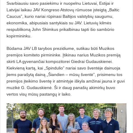
Svarbiausiu savo pasiekimu ir nuopelnu Lietuvai, Estijai ir
Latvijai laikau JAV Kongreso Atstovų rūmuo­se įsteigtą „Baltic
Caucus”, kurio na­riai rūpinasi Baltijos valstybių sau­gumu,
ekonomika, abipusiais santy­kiais su JAV. Lietuvių kilmės
respublikoną John Shimkus prikalbinau tapti šio sambūrio
kopirmininku.
Būdama JAV LB tarybos prezidiu­­me, sutikau būti Muzikos
premijos komiteto pirmininke. Įtikinau narius Muzikos premiją
skirti LA gyvenan­čiai kompozitorei Giedrai Gudaus­kienei.
Kiekvieną kartą, kai „Spindu­lio” nariai savo šventėje dainuoja
jiems parašytą dainą „Šiandien – mū­sų šventė”, prisimenu tos
premijos įtei­kimo šventę ir atmintyje iškyla amžinai jauna ir guvi
muzikė G. Gu­dauskienė. Ši ir daug panašių aki­mir­kų buvo
vertos visų mūsų pastangų ir laiko.