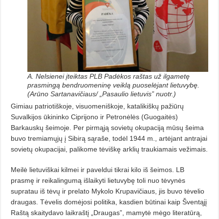
A. Nelsienei įteiktas PLB Padėkos raštas už ilgametę
prasmingą bendruomeninę veiklą puoselėjant lietuvybę.
(Arūno Sartanavičiaus/ „Pasaulio lietuvis” nuotr.)
Gimiau patriotiškoje, visuome­niš­koje, katalikiškų pažiūrų
Suvalki­jos ūkininko Ciprijono ir Petronėlės (Guogaitės)
Barkauskų šeimoje. Per pirmąją sovietų okupaciją mūsų šei­ma
buvo tremiamųjų į Sibirą sąraše, todėl 1944 m., artėjant antrajai
sovie­tų okupacijai, palikome tėviškę arklių traukiamais vežimais.
Meilė lietuviškai kilmei ir paveldui tikrai kilo iš šeimos. LB
prasmę ir reikalingumą išlaikyti lietuvybę to­­li nuo tėvynės
supratau iš tėvų ir prelato Mykolo Krupavičiaus, jis bu­vo tėvelio
draugas. Tėvelis domėjosi politika, kasdien būtinai kaip Šven­tąjį
Raštą skaitydavo laikraštį „Drau­gas”, mamytė mėgo literatūrą,