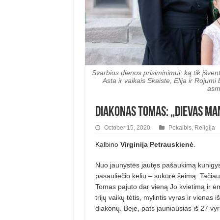
Svarbios dienos prisiminimui: ką tik įšv
Asta ir vaikais Skaiste, Elija ir Roju
asme
Diakonas Tomas: „Dievas ma
October 15, 2020
Pokalbis
,
Religija
Kalbino
Virginija Petrauskienė
.
Nuo jaunystės jautęs pašaukimą kunigys
pasauliečio keliu – sukūrė šeimą. Tačiau
Tomas pajuto dar vieną Jo kvietimą ir ėm
trijų vaikų tėtis, mylintis vyras ir viena
diakonų. Beje, pats jauniausias iš 27 vyr