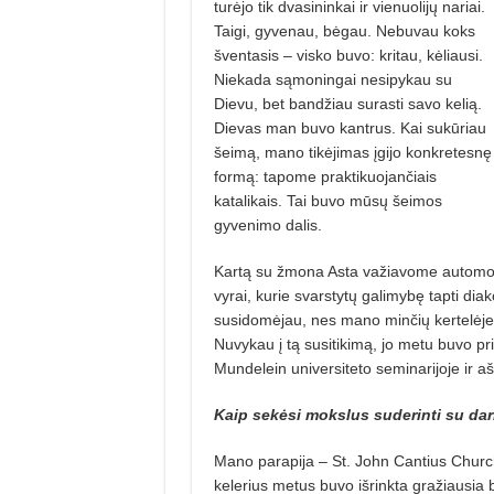
turėjo tik dvasininkai ir vienuolijų nariai.
Taigi, gyvenau, bėgau. Nebuvau koks
šventasis – visko buvo: kritau, kėliausi.
Niekada sąmoningai nesipykau su
Dievu, bet bandžiau surasti savo kelią.
Dievas man buvo kantrus. Kai sukūriau
šeimą, ma­no tikėjimas įgijo konkretesnę
formą: tapome praktikuojančiais
katalikais. Tai buvo mūsų šeimos
gyvenimo dalis.
Kartą su žmona Asta važiavome automobil
vyrai, kurie svarstytų galimybę tapti dia
susidomėjau, nes mano minčių kertelėje v
Nuvykau į tą susitikimą, jo metu buvo pr
Mundelein universiteto seminarijoje ir a
Kaip sekėsi mokslus suderinti su dar
Mano parapija – St. John Cantius Church,
kelerius metus buvo išrinkta gražiausia