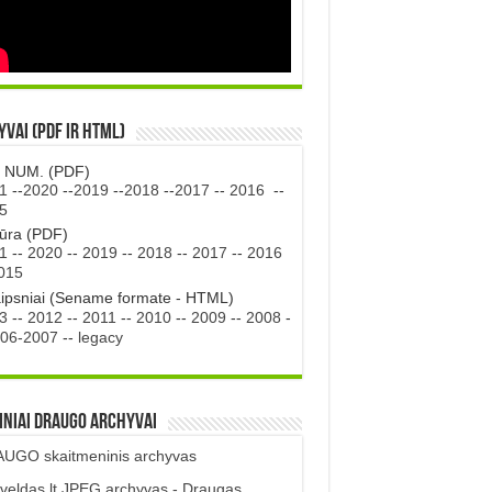
vai (PDF ir HTML)
. NUM. (PDF)
1
--
2020
--
2019
--
2018
--
2017
--
2016
--
5
tūra (PDF)
1
--
2020
--
2019
--
2018
--
2017
--
2016
015
aipsniai (Sename formate - HTML)
3
--
2012
--
2011
--
2010
--
2009
--
2008
-
06-2007
--
legacy
iniai DRAUGO Archyvai
UGO skaitmeninis archyvas
veldas.lt JPEG archyvas - Draugas