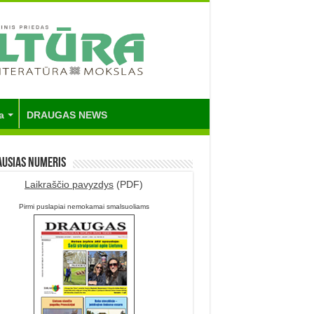
a
DRAUGAS NEWS
ausias numeris
Laikraščio pavyzdys
(PDF)
Pirmi puslapiai nemokamai smalsuoliams