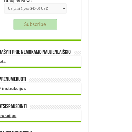
Draugas News
rašyti prie nemokamo naujienlaiškio
eta
 prenumeruoti
 instrukcijos
atsispausdinti
trukcijos