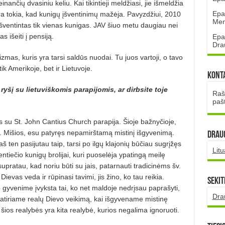
ančių dvasiniu keliu. Kai tikintieji meldžiasi, jie išmeldžia
Epa
a tokia, kad kunigų įšventinimų mažėja. Pavyzdžiui, 2010
Mena
šventintas tik vienas kunigas. JAV šiuo metu daugiau nei
s išeiti į pensiją.
Epa
Dra
mas, kuris yra tarsi saldūs nuodai. Tu juos vartoji, o tavo
tik Amerikoje, bet ir Lietuvoje.
Kont
yšį su lietuviškomis parapijomis, ar dirbsite toje
Rašt
paš
ęs su St. John Cantius Church parapija. Šioje bažnyčioje,
v. Mišios, esu patyręs nepamirštamą mistinį išgyvenimą.
DRAUG
 ten pasijutau taip, tarsi po ilgų klajonių būčiau sugrįžęs
Lit
tiečio kunigų brolijai, kuri puoselėja ypatingą meilę
upratau, kad noriu būti su jais, patarnauti tradicinėms šv.
Dievas veda ir rūpinasi tavimi, jis žino, ko tau reikia.
Sekit
gyvenime įvyksta tai, ko net maldoje nedrįsau paprašyti,
Dra
 patiriame realų Dievo veikimą, kai išgyvename mistinę
 šios realybės yra kita realybė, kurios negalima ignoruoti.