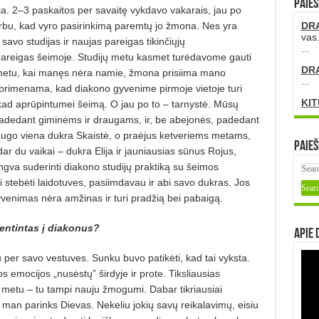
PAIEŠ
ja. 2–3 paskaitos per savaitę vykdavo vakarais, jau po
rbu, kad vyro pasirinkimą paremtų jo žmona. Nes yra
DR
vas.
savo studijas ir naujas pareigas tikinčiųjų
...
reigas šeimoje. Studijų metu kasmet turėdavome gauti
DR
 metu, kai manęs nėra namie, žmona prisiima mano
...
rimenama, kad diakono gyvenime pirmoje vietoje turi
KIT
 kad aprūpintumei šeimą. O jau po to – tarnystė. Mūsų
padedant giminėms ir draugams, ir, be abejonės, padedant
augo viena dukra Skaistė, o praėjus ketveriems metams,
Paieš
r du vaikai – dukra Elija ir jauniausias sūnus Rojus,
ngva suderinti diakono studijų praktiką su šeimos
i stebėti laidotuves, pasiimdavau ir abi savo dukras. Jos
enimas nėra amžinas ir turi pradžią bei pabaigą.
ventintas į diakonus?
Apie 
u per savo vestuves. Sunku buvo patikėti, kad tai vyksta.
s emocijos „nusėstų” širdyje ir prote. Tiksliausias
 metu – tu tampi nauju žmogumi. Dabar tikriausiai
tį man parinks Dievas. Nekeliu jokių savų reikalavimų, eisiu