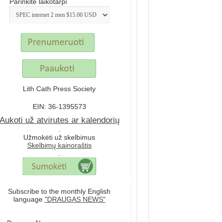
Parinkite laikotarpi
Lith Cath Press Society
EIN: 36-1395573
Aukoti už atvirutes ar kalendorių
.
Užmokėti už skelbimus
Skelbimų kainoraštis
.
Subscribe to the monthly English
language
"DRAUGAS NEWS"