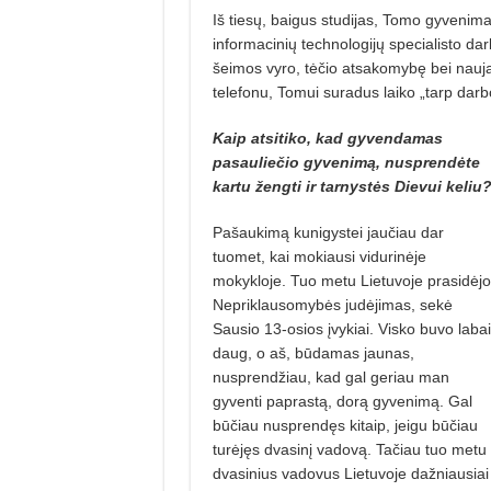
Iš tiesų, baigus studijas, Tomo gyvenimas
informacinių technologijų specialisto dar
šeimos vyro, tėčio atsakomybę bei nauj
telefonu, Tomui suradus laiko „tarp darb
Kaip atsitiko, kad gyvendamas
pasauliečio gyvenimą, nusprendėte
kartu žengti ir tarnystės Dievui keliu
Pašaukimą kunigystei jaučiau dar
tuomet, kai mokiausi vidurinėje
mokykloje. Tuo metu Lietuvoje prasidėjo
Nepriklausomybės judėjimas, sekė
Sausio 13-osios įvykiai. Visko buvo labai
daug, o aš, būdamas jaunas,
nusprendžiau, kad gal geriau man
gyventi paprastą, dorą gyvenimą. Gal
būčiau nusprendęs kitaip, jeigu būčiau
turėjęs dvasinį vadovą. Tačiau tuo metu
dvasinius vadovus Lietuvoje dažniausiai