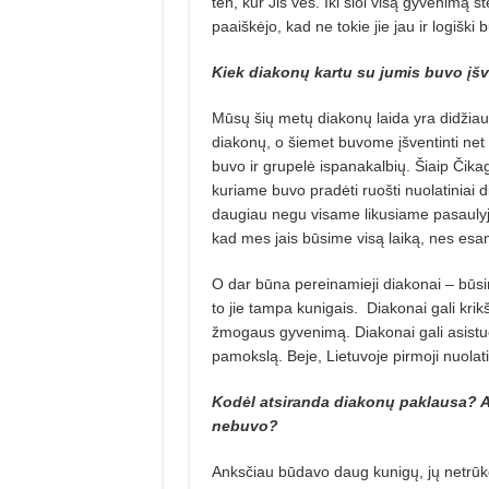
ten, kur Jis ves. Iki šiol visą gyvenimą 
paaiškėjo, kad ne tokie jie jau ir logiški 
Kiek diakonų kartu su jumis buvo įšv
Mūsų šių metų diakonų laida yra didžiau
diakonų, o šiemet buvome įšventinti net 2
buvo ir grupelė ispanakalbių. Šiaip Čika
kuriame buvo pradėti ruošti nuolatiniai 
daugiau negu visame likusiame pasaulyje
kad mes jais būsime visą laiką, nes esa
O dar būna pereinamieji diakonai – būsim
to jie tampa kunigais.
Diakonai gali krikš
žmogaus gyvenimą. Diakonai gali asistuoti
pamokslą. Beje, Lietuvoje pirmoji nuolat
Kodėl atsiranda diakonų paklausa? Ank
nebuvo?
Anksčiau būdavo daug kunigų, jų netrūk