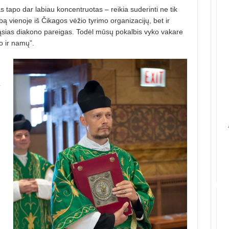
 tapo dar labiau koncentruotas – reikia suderinti ne tik
bą vienoje iš Čikagos vėžio tyrimo organizacijų, bet ir
ąsias diakono pareigas. Todėl mūsų pokalbis vyko vakare
o ir namų”.
?