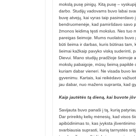
mokslą pusę pinigų. Kitą pusę – vyskupi
darbo. Studijų vadovams buvo labai sva
buvę atvejų, kai vyras taip pasinerdavo į 
bendruomenėje, kad pamiršdavo savo pa
žmonos leidimą tęsti mokslus. Nes tuo
pareigas šeimoje. Mums nuolatos buvo p
būti šeima ir darbas, kuris būtinas tam,
šeimai kažkaip pavyko viską suderinti, 
Dievui. Mano studijų pradžioje šeimoje 
mokslų pabaigoje, mūsų šeimą papildė da
kuriam dabar vieneri. Ne visada buvo le
gyvenimu. Kartais, kai reikėdavo važiuot
jau dabar, nuo mažens supranta, kad gyv
Kaip jautėtės tą dieną, kai buvote įš
Savijauta buvo panaši į tą, kurią patyria
Dar prireiktų kelių mėnesių, kad visos šio
apibūdinimas to, kas įvyksta įšventinimo
svarbiausia suprasti, kurią tarnystės sri