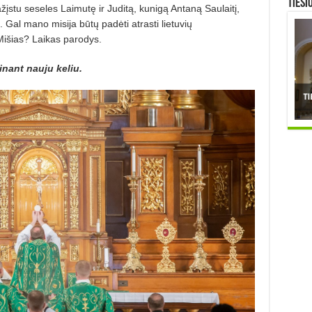
TIESI
įstu seseles Laimutę ir Juditą, kunigą Antaną Saulaitį,
Gal ma­no misija būtų padėti atrasti lietuvių
Mišias? Laikas parodys.
inant nauju keliu.