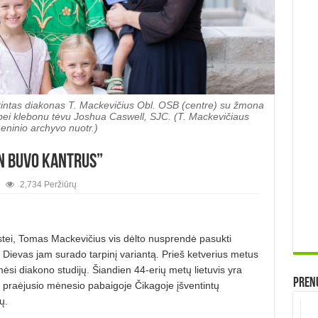
entintas diakonas T. Mackevičius Obl. OSB (centre) su žmona
mi bei klebonu tėvu Joshua Caswell, SJC. (T. Mackevičiaus
ninio archyvo nuotr.)
n buvo kantrus”
2,734 Peržiūrų
tei, Tomas Mackevičius vis dėlto nusprendė pasukti
 Dievas jam surado tarpinį variantą. Prieš ketverius metus
ėsi diakono studijų. Šiandien 44-erių metų lietuvis yra
Prenu
s iš praėjusio mėnesio pabaigoje Čikagoje įšventintų
ų.