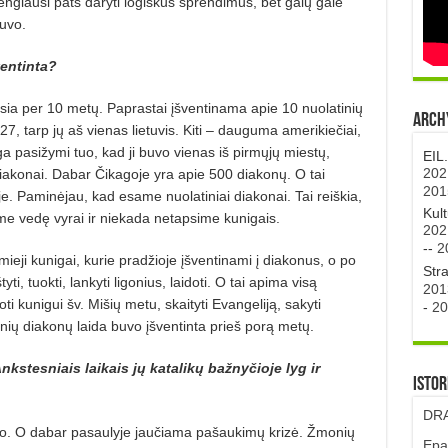
stengiausi pats daryti logiškus sprendimus, bet galų gale
buvo.
entinta?
sia per 10 metų. Paprastai įšventinama apie 10 nuolatinių
Archy
7, tarp jų aš vienas lietuvis. Kiti – dauguma amerikiečiai,
ga pasižymi tuo, kad ji buvo vienas iš pirmųjų miestų,
EIL
202
diakonai. Dabar Čikagoje yra apie 500 diakonų. O tai
201
. Paminėjau, kad esame nuolatiniai diakonai. Tai reiškia,
Kul
me vedę vyrai ir niekada netapsime kunigais.
202
--
2
ieji kunigai, kurie pradžioje įšventinami į diakonus, o po
Str
tyti, tuokti, lankyti ligonius, laidoti. O tai apima visą
201
 kunigui šv. Mišių metu, skaityti Evangeliją, sakyti
-
20
inių diakonų laida buvo įšventinta prieš porą metų.
stesniais laikais jų katalikų bažnyčioje lyg ir
Istor
DRA
o. O dabar pasaulyje jaučiama pašaukimų krizė. Žmonių
Epa