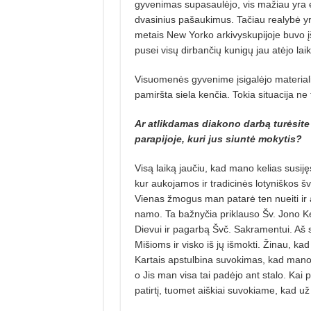
gyvenimas supasaulėjo, vis mažiau yra ein
dvasinius pašaukimus. Tačiau realybė yr
metais New Yorko arkivyskupijoje buvo į
pusei visų dirbančių kunigų jau atėjo laika
Visuomenės gyvenime įsigalėjo materializ
pamiršta siela kenčia. Tokia situacija ne 
Ar atlikdamas diakono darbą turėsite r
parapijoje, kuri jus siuntė mokytis?
Visą laiką jaučiu, kad mano kelias susij
kur aukojamos ir tradicinės lotyniškos š
Vienas žmogus man patarė ten nueiti ir aš
namo. Ta bažnyčia priklauso Šv. Jono Ken
Dievui ir pagarbą Švč. Sak­ramentui. Aš s
Mišioms ir visko iš jų išmokti. Žinau, kad 
Kartais apstulbina suvokimas, kad mano 
o Jis man visa tai padėjo ant stalo. Kai
patirtį, tuomet aiškiai suvokiame, kad už