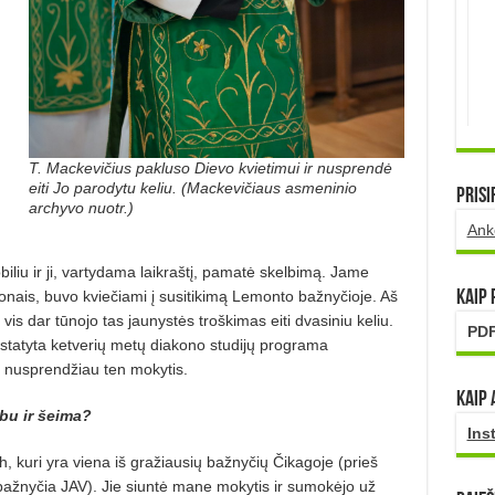
T. Mackevičius pakluso Dievo kvietimui ir nusprendė
eiti Jo parodytu keliu. (Mackevičiaus asmeninio
Prisi
archyvo nuotr.)
Ank
iu ir ji, vartydama laikraštį, pamatė skelbimą. Jame
konais, buvo kviečiami į susitikimą Lemonto bažnyčioje. Aš
Kaip
is dar tūnojo tas jaunystės troškimas eiti dvasiniu keliu.
PDF
istatyta ketverių metų diakono studijų programa
š nusprendžiau ten mokytis.
Kaip 
bu ir šeima?
Ins
 kuri yra viena iš gražiausių bažnyčių Čikagoje (prieš
 bažnyčia JAV). Jie siuntė mane mokytis ir sumokėjo už