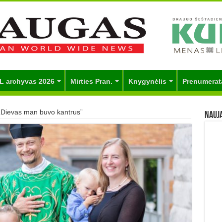
L archyvas 2026
Mirties Pran.
Knygynėlis
Prenumerat
„Dievas man buvo kantrus”
Nauj