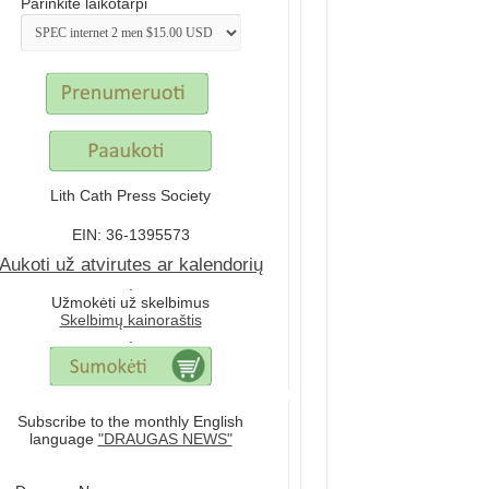
Parinkite laikotarpi
Lith Cath Press Society
EIN: 36-1395573
Aukoti už atvirutes ar kalendorių
.
Užmokėti už skelbimus
Skelbimų kainoraštis
.
Subscribe to the monthly English
language
"DRAUGAS NEWS"