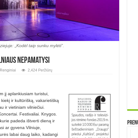
ejuje: „Kodėl taip sunku mylėti”.
lniaus nepamatysi
Renginiai
2,424 Peržiūrų
jį aplankiu­siam turistui,
kiekį ir kultūrišką, vakarietišką
ir vietiniam vilniečiui.
oncertai. Festivaliai. Knygos.
u­rie padeda ištverti dieną ir
Prenu
si ar gyvena Vilniuje,
turės labai daug laiko, kadangi