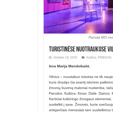
Paroda MO muzi
Turistinėse nuotraukose Vi
October 19, 2020
Kultūra
,
PRIEDAS
,
Ieva Marija Mendeikaitė.
Vilnius – nuostabus miestas ne tik naujam 
kuris išvydęs čia esantį istorinio palikimo 
žmonių buvimą maloniai nustemba, tačiau 
Parodos. Kultūra. Kinas. Dailė. Dainos. K
Kertiniai kultūringo žmogaus elementai, k
susitelkti į save. Žmonės, kurie svečiuoja
artėjančiais mėnesiais tam susitelkimui 