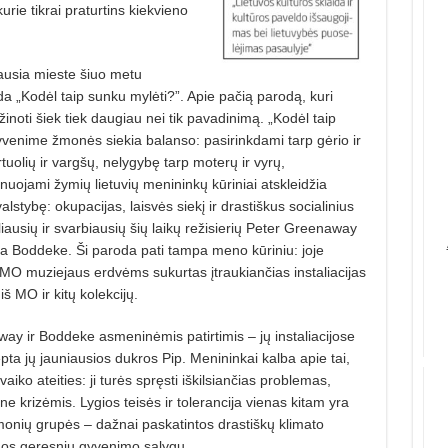
urie tikrai praturtins kiekvieno
iausia mieste šiuo metu
 „Kodėl taip sunku mylėti?”. Apie pačią parodą, kuri
žinoti šiek tiek daugiau nei tik pavadinimą. „Kodėl taip
yvenime žmonės siekia balanso: pasirinkdami tarp gėrio ir
urtuolių ir vargšų, nelygybę tarp moterų ir vyrų,
nuo­jami žymių lietuvių menininkų kūriniai atskleidžia
lstybę: okupacijas, laisvės siekį ir drastiškus socialinius
ausių ir svar­biausių šių laikų režisierių Peter Greenaway
ia Boddeke. Ši paroda pati tampa meno kūriniu: joje
MO muziejaus erdvėms sukurtas įtraukiančias instaliacijas
iš MO ir kitų kolekcijų.
way ir Boddeke asmeninėmis patirtimis – jų instaliacijose
pta jų jauniausios dukros Pip. Menininkai kalba apie tai,
ko ateities: ji turės spręsti iškilsiančias problemas,
ine krizėmis. Lygios teisės ir tolerancija vienas kitam yra
monių grupės – dažnai paskatintos drastiškų klimato
os geresnių gyvenimo sąlygų.