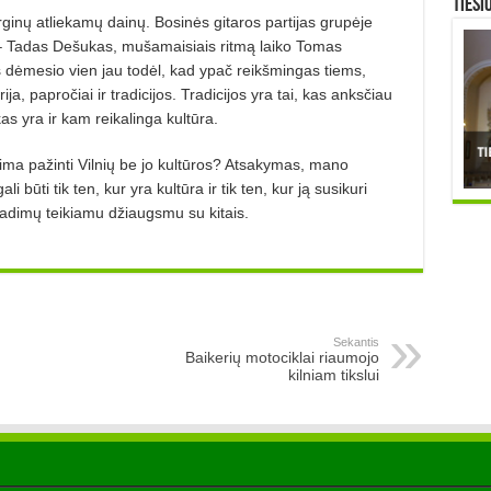
TIESI
rginų atliekamų dainų. Bosinės gitaros partijas grupėje
– Tadas Dešukas, mušamaisiais ritmą laiko Tomas
as dėmesio vien jau todėl, kad ypač reikšmingas tiems,
ija, papročiai ir tradicijos. Tradicijos yra tai, kas anksčiau
s yra ir kam reikalinga kultūra.
lima pažinti Vilnių be jo kultūros? Atsakymas, mano
 būti tik ten, kur yra kultūra ir tik ten, kur ją susikuri
 atradimų teikiamu džiaugsmu su kitais.
Sekantis
Baikerių motociklai riaumojo
kilniam tikslui