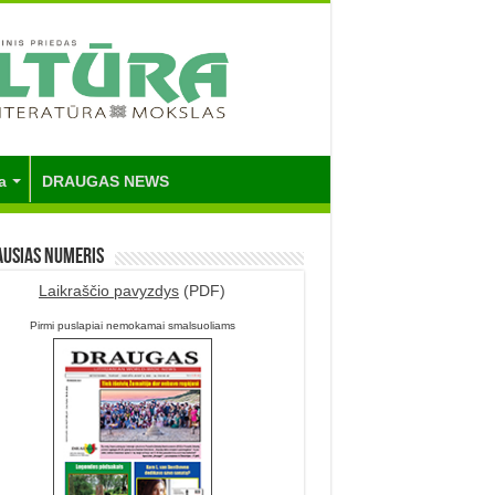
a
DRAUGAS NEWS
ausias numeris
Laikraščio pavyzdys
(PDF)
Pirmi puslapiai nemokamai smalsuoliams