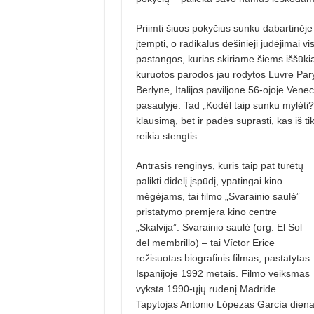
Priimti šiuos pokyčius sunku dabartinėje p
įtempti, o radikalūs dešinieji judėjimai vi
pastangos, kurias skiriame šiems iššūki
kuruotos parodos jau rodytos Luvre Pa
Berlyne, Italijos paviljone 56-ojoje Venec
pasaulyje. Tad „Kodėl taip sunku mylėti
klausimą, bet ir padės suprasti, kas iš ti
reikia stengtis.
Antrasis renginys, kuris taip pat turėtų
palikti didelį įspūdį, ypatingai kino
mėgėjams, tai filmo „Svarainio saulė”
pristatymo premjera kino centre
„Skalvija”. Svarainio saulė (org. El Sol
del membrillo) – tai Víctor Erice
režisuotas biografinis filmas, pastatytas
Ispanijoje 1992 metais. Filmo veiksmas
vyksta 1990-ųjų rudenį Madride.
Tapytojas Antonio Lópezas García dien