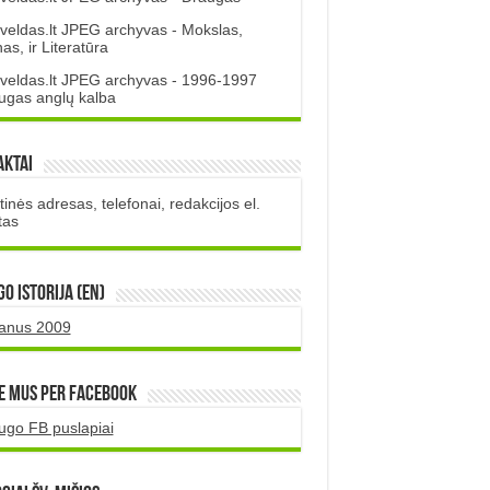
veldas.lt JPEG archyvas - Mokslas,
s, ir Literatūra
veldas.lt JPEG archyvas - 1996-1997
ugas anglų kalba
aktai
inės adresas, telefonai, redakcijos el.
tas
O istorija (EN)
uanus 2009
e mus per Facebook
ugo FB puslapiai