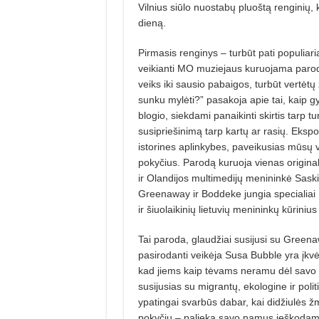
Vilnius siūlo nuostabų pluoštą renginių, k
dieną.
Pirmasis renginys – turbūt pati populiar
veikianti MO muziejaus kuruojama paroda
veiks iki sausio pabaigos, turbūt vertėtų 
sunku mylėti?” pasakoja apie tai, kaip g
blogio, siekdami panaikinti skirtis tarp t
susipriešinimą tarp kartų ar rasių. Ekspo
istorines aplinkybes, paveikusias mūsų va
pokyčius. Parodą kuruoja vienas originali
ir Olandijos multimedijų menininkė Sask
Greenaway ir Boddeke jungia specialiai 
ir šiuolaikinių lietuvių menininkų kūrinius 
Tai paroda, glaudžiai susijusi su Greena
pasirodanti veikėja Susa Bubble yra įkvė
kad jiems kaip tėvams neramu dėl savo vai
susijusias su migrantų, ekologine ir polit
ypatingai svarbūs dabar, kai didžiulės ž
pokyčių – palieka savo namus ieškodam