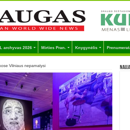
L archyvas 2026
Mirties Pran.
Knygynėlis
Prenumerat
kose Vilniaus nepamatysi
Nauj