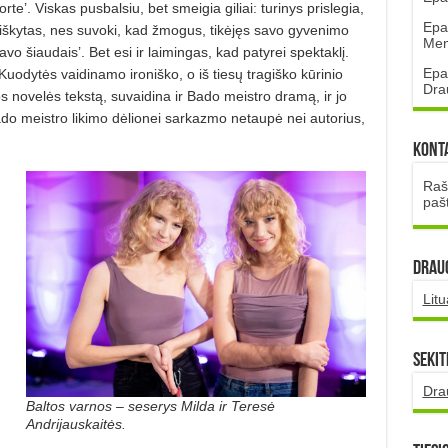
’. Viskas pusbalsiu, bet smeigia giliai: turinys prislegia,
Epa
raiškytas, nes suvoki, kad žmogus, tikėjęs savo gyvenimo
Mena
o šiaudais’. Bet esi ir laimingas, kad patyrei spektaklį.
Epa
Kuodytės vaidinamo ironiško, o iš tiesų tragiško kūrinio
Dra
 novelės tekstą, suvaidina ir Bado meistro dramą, ir jo
ado meistro likimo dėlionei sarkazmo netaupė nei autorius,
Kont
Rašt
paš
DRAUG
Lit
Sekit
Dra
Baltos varnos – seserys Milda ir Teresė
Andrijauskaitės.