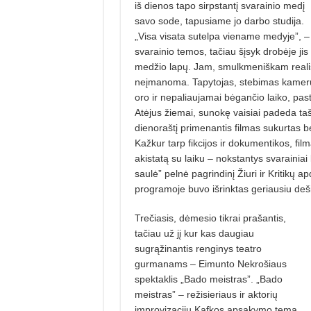
iš dienos tapo sirpstantį svarainio medį
savo sode, tapusiame jo darbo studija.
„Visa visata sutelpa viename medyje”, – 
svarainio temos, tačiau šįsyk drobėje ji
medžio lapų. Jam, smulkmeniškam realist
neįmanoma. Tapytojas, stebimas kamerų, r
oro ir nepaliaujamai bėgančio laiko, pas
Atėjus žiemai, sunokę vaisiai padeda taš
dienoraštį primenantis filmas sukurtas b
Kažkur tarp fikcijos ir dokumentikos, fil
akistatą su laiku – nokstantys svarainiai 
saulė” pelnė pagrindinį Žiuri ir Kritikų
programoje buvo išrinktas geriausiu deš
Trečiasis, dėmesio tikrai prašantis,
tačiau už jį kur kas daugiau
sugrąžinantis renginys teatro
gurmanams – Eimunto Nekrošiaus
spektaklis „Bado meistras”. „Bado
meistras” – režisieriaus ir aktorių
improvizacijų Kafkos apsakymo tema