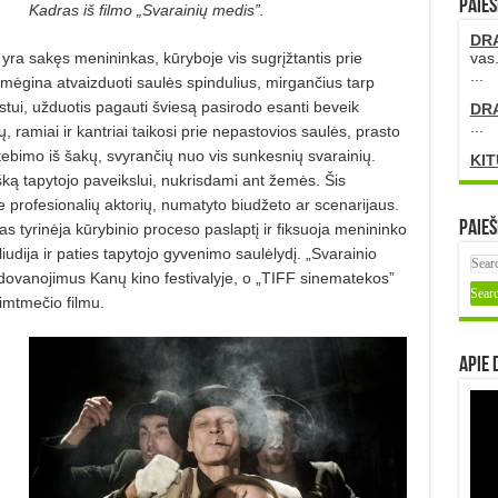
PAIEŠ
Kadras iš filmo „Svarainių medis”.
DR
yra sakęs menininkas, kūryboje vis sugrįžtantis prie
vas.
...
s mėgina atvaizduoti saulės spindulius, mirgančius tarp
ui, užduotis pagauti šviesą pasirodo esanti beveik
DR
...
amiai ir kantriai taikosi prie nepastovios saulės, prasto
tebimo iš šakų, svyrančių nuo vis sunkesnių svarainių.
KIT
ką tapytojo paveikslui, nukrisdami ant žemės. Šis
e profesionalių aktorių, numatyto biudžeto ar scenarijaus.
Paieš
mas tyrinėja kūrybinio proceso paslaptį ir fiksuoja menininko
liudija ir paties tapytojo gyvenimo saulėlydį. „Svarainio
 apdovanojimus Kanų kino festivalyje, o „TIFF sinematekos”
imtmečio filmu.
Apie 