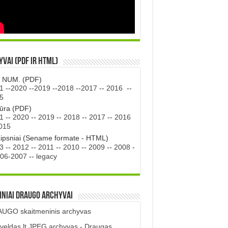
vai (PDF ir HTML)
. NUM. (PDF)
1
--
2020
--
2019
--
2018
--
2017
--
2016
--
5
tūra (PDF)
1
--
2020
--
2019
--
2018
--
2017
--
2016
015
aipsniai (Sename formate - HTML)
3
--
2012
--
2011
--
2010
--
2009
--
2008
-
06-2007
--
legacy
iniai DRAUGO Archyvai
UGO skaitmeninis archyvas
veldas.lt JPEG archyvas - Draugas