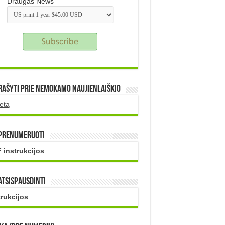
Draugas News
rašyti prie nemokamo naujienlaiškio
eta
 prenumeruoti
 instrukcijos
atsispausdinti
trukcijos