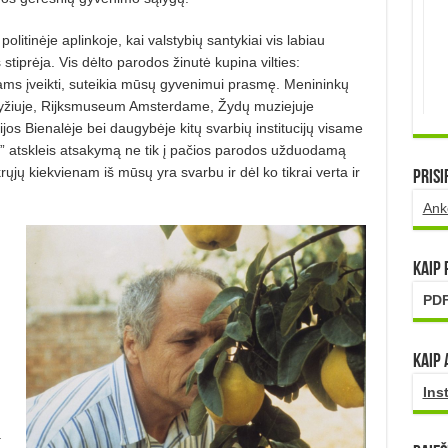
olitinėje aplinkoje, kai valstybių santykiai vis labiau
s stiprėja. Vis dėlto parodos žinutė kupina vilties:
ams įveikti, suteikia mūsų gyvenimui prasmę. Menininkų
ryžiuje, Rijksmuseum Amsterdame, Žydų muziejuje
ijos Bienalėje bei daugybėje kitų svarbių institucijų visame
?” atskleis atsakymą ne tik į pačios parodos užduodamą
krųjų kiekvienam iš mūsų yra svarbu ir dėl ko tikrai verta ir
Prisi
Ank
Kaip
PDF
Kaip 
Ins
a