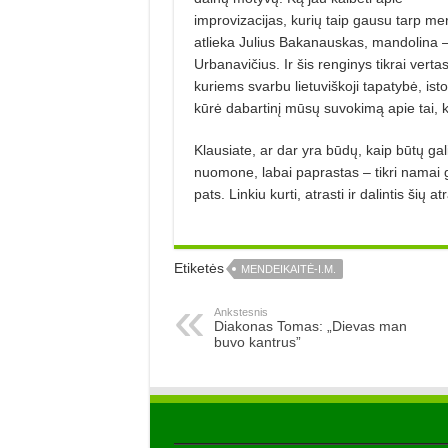
improvizacijas, kurių taip gausu tarp me
atlieka Julius Bakanauskas, mandolina 
Urbanavičius. Ir šis renginys tikrai vert
kuriems svarbu lietuviškoji tapatybė, istor
kūrė dabartinį mūsų suvokimą apie tai, ka
Klausiate, ar dar yra būdų, kaip būtų ga
nuomone, labai paprastas – tikri namai gali
pats. Linkiu kurti, atrasti ir dalintis šių
Etiketės
MENDEIKAITĖ-I.M.
Ankstesnis
Diakonas Tomas: „Dievas man
buvo kantrus”