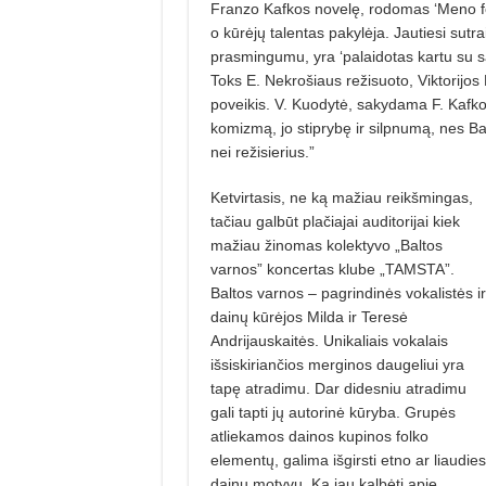
Franzo Kafkos novelę, rodomas ‘Meno forte
o kūrėjų talentas pakylėja. Jautiesi sut
prasmingumu, yra ‘palaidotas kartu su sav
Toks E. Nekrošiaus režisuoto, Viktorijos 
poveikis. V. Kuodytė, sakydama F. Kafkos
komizmą, jo stiprybę ir silpnumą, nes B
nei režisierius.”
Ketvirtasis, ne ką mažiau reikšmingas,
tačiau galbūt plačiajai auditorijai kiek
mažiau žinomas kolektyvo „Baltos
varnos” koncertas klube „TAMSTA”.
Baltos varnos – pagrindinės vokalistės ir
dainų kūrėjos Milda ir Teresė
Andrijauskaitės. Unikaliais vokalais
išsiskiriančios merginos daugeliui yra
tapę atradimu. Dar didesniu atradimu
gali tapti jų autorinė kūryba. Grupės
atliekamos dainos kupinos folko
elementų, galima išgirsti etno ar liaudies
dainų mo­tyvų. Ką jau kalbėti apie