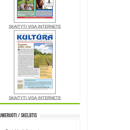
SKAITYTI VISĄ INTERNETE
SKAITYTI VISĄ INTERNETE
meruoti / Skelbtis