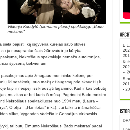
Viktorija Kuodytė (pirmame plane) spektaklyje „Bado
meistras”.
Archy
isa siela pajusti, ką išgyvena kūrėjas savo šlovės
EIL
202
 su jo nesuprantančiais žiūrovais ir jo kūryba
201
 apsakyme, Nekrošiaus spektaklyje nemaža autoironijos,
Kul
iančio šypseną kiekvienam.
202
--
2
tis pasakojimas apie žmogaus-menininko kelionę per
Str
šūnių iki nesėkmių, nuo mažų džiaugsmų prie skaudžių ir
201
je taip ir nespėji išsikraustyti lagamino. Kad ir kas bebūtų
-
20
ytojas, muzikas ar bet kuris iš mūsų. Pagrindinį Bado meistro
nanti Nekrošiaus spektakliuose nuo 1994 metų (Laura –
ys”, Ofelija – „Hamletas” ir kt.). Jai talkina ir šmaikščiai
Istor
das Vilius, Vygandas Vadeiša ir Genadijus Virkovskis.
DRA
ro įvykį, tai būtų Eimunto Nekrošiaus ‘Bado meistras’ pagal
Epa