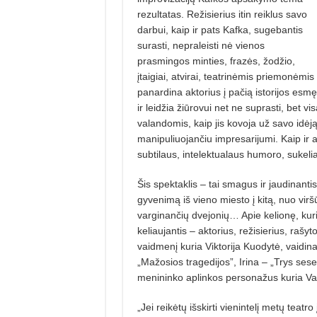
rezultatas. Režisierius itin reiklus savo
darbui, kaip ir pats Kafka, sugebantis
surasti, nepraleisti nė vienos
prasmingos minties, frazės, žodžio,
įtaigiai, atvirai, teatrinėmis priemonėmis
panardina aktorius į pačią istorijos esmę
ir leidžia žiūrovui net ne suprasti, bet v
valandomis, kaip jis kovoja už savo idėją
manipuliuojančiu impresarijumi. Kaip ir
subtilaus, intelektualaus humoro, sukel
Šis spektaklis – tai smagus ir jaudinan
gyvenimą iš vieno miesto į kitą, nuo vir
varginančių dvejonių… Apie kelionę, kurio
keliaujantis – aktorius, režisierius, raš
vaidmenį kuria Viktorija Kuodytė, vaidi
„Mažosios tragedi­jos”, Irina – „Trys seser
menininko aplinkos personažus kuria Vai
„Jei reikėtų išskirti vienintelį metų teat