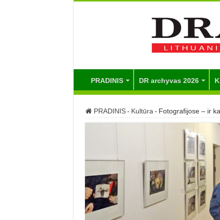
PRADINIS
DR archyvas 2026
K
PRADINIS
-
Kultūra
-
Fotografijose – ir k