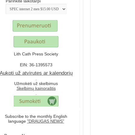
Parinkite laikotarpi
Lith Cath Press Society
EIN: 36-1395573
Aukoti už atvirutes ar kalendorių
.
Užmokėti už skelbimus
Skelbimų kainoraštis
.
Subscribe to the monthly English
language
"DRAUGAS NEWS"