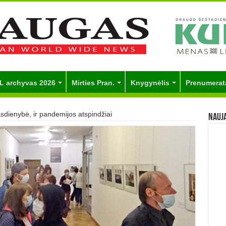
L archyvas 2026
Mirties Pran.
Knygynėlis
Prenumerat
asdienybė, ir pandemijos atspindžiai
Nauj