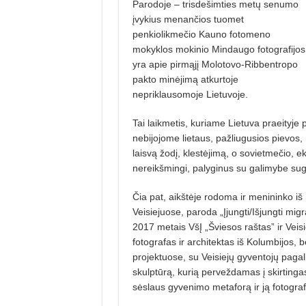
Parodoje – trisdešimties metų senumo
įvykius menančios tuomet
penkiolikmečio Kauno fotomeno
mokyklos mokinio Mindaugo fotografijos
yra apie pirmąjį Molotovo-Ribbentropo
pakto minėjimą atkurtoje
nepriklausomoje Lietuvoje.
Tai laikmetis, kuriame Lietuva praeityje 
nebijojome lietaus, pažliugusios pievos, 
laisvą žodį, klestėjimą, o sovietmečio, 
nereikšmingi, palyginus su galimybe sugr
Čia pat, aikštėje rodoma ir menininko i
Veisiejuose, paroda „Įjungti/Išjungti mi
2017 metais VšĮ „Šviesos raštas” ir Veis
fotografas ir architektas iš Kolumbijos
projektuose, su Veisiejų gyventojų pagal
skulptūrą, kurią perveždamas į skirtinga
sėslaus gyvenimo metaforą ir ją fotogra