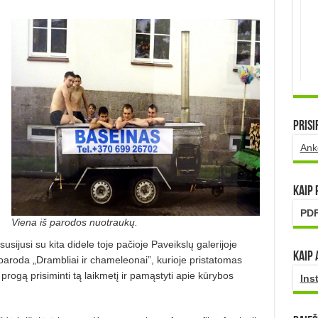
Prisi
Ank
Kaip
PDF
Viena iš parodos nuotraukų.
susijusi su kita didele toje pačioje Paveikslų galerijoje
Kaip 
aroda „Drambliai ir chameleonai”, kurioje pristatomas
rogą prisiminti tą laikmetį ir pamąstyti apie kūrybos
Ins