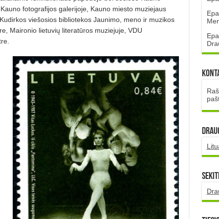
Kauno fotografijos galerijoje, Kauno miesto muziejaus
Epa
Kudirkos viešosios bibliotekos Jaunimo, meno ir muzikos
Mena
re, Maironio lietuvių literatūros muziejuje, VDU
Epa
re.
Dra
Kont
Rašt
paš
DRAUG
Lit
Sekit
Dra