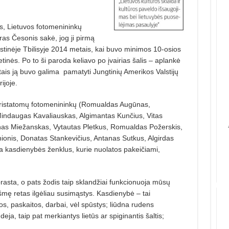
s, Lietuvos fotomenininkų
as Česonis sakė, jog ji pirmą
tinėje Tbilisyje 2014 metais, kai buvo minimos 10-osios
nės. Po to ši paroda keliavo po įvairias šalis – aplankė
tais ją buvo galima
pamatyti Jungtinių Amerikos Valstijų
ijoje.
 pristatomų fotomenininkų (Romualdas Augūnas,
Mindaugas Kavaliauskas, Algimantas Kunčius, Vitas
nas Miežanskas, Vytautas Pletkus, Romualdas Požerskis,
onis, Donatas Stankevičius, Antanas Sutkus, Algirdas
oja kasdienybės ženklus, kurie nuolatos pakeičiami,
asta, o pats žodis taip sklandžiai funkcionuoja mūsų
kšmę retas ilgėliau susimąstys. Kasdienybė – tai
s, paskaitos, darbai, vėl spūstys; liūdna rudens
ja, taip pat merkiantys lietūs ar spiginantis šaltis;