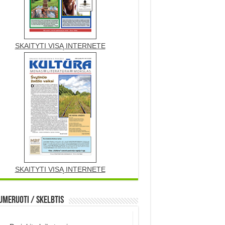
SKAITYTI VISĄ INTERNETE
SKAITYTI VISĄ INTERNETE
meruoti / Skelbtis