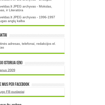
veldas.lt JPEG archyvas - Mokslas,
s, ir Literatūra
veldas.lt JPEG archyvas - 1996-1997
ugas anglų kalba
aktai
inės adresas, telefonai, redakcijos el.
tas
O istorija (EN)
uanus 2009
e mus per Facebook
ugo FB puslapiai