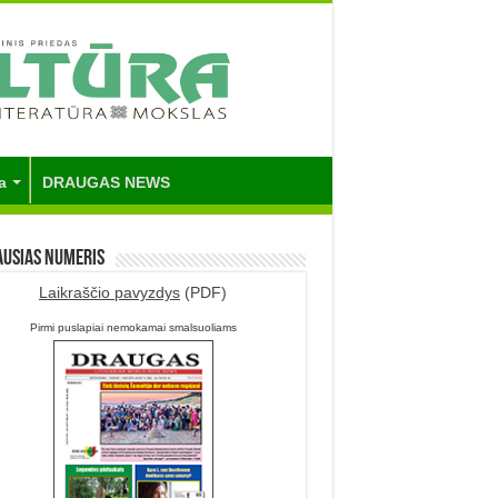
a
DRAUGAS NEWS
ausias numeris
Laikraščio pavyzdys
(PDF)
Pirmi puslapiai nemokamai smalsuoliams