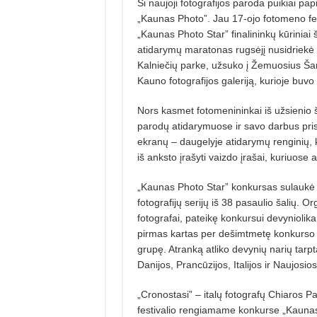
Ši naujoji fotografijos paroda puikiai pap
„Kaunas Photo”. Jau 17-ojo fotomeno fes
„Kaunas Photo Star” finalininkų kūriniai 
atidarymų maratonas rugsėjį nusidriekė 
Kalniečių parke, užsuko į Žemuosius Ša
Kauno fotografijos galeriją, kurioje buv
Nors kasmet fotomenininkai iš užsienio 
parodų atidarymuose ir savo darbus prist
ekranų – daugelyje atidarymų renginių, 
iš anksto įrašyti vaizdo įrašai, kuriuose
„Kaunas Photo Star” konkursas sulaukė 
fotografijų serijų iš 38 pasaulio šalių. O
fotografai, pateikę konkursui devyniolika 
pirmas kartas per dešimtmetę konkurso ist
grupę. Atranką atliko devynių narių tarpta
Danijos, Prancūzijos, Italijos ir Naujosio
„Cronostasi” – italų fotografų Chiaros Pan
festivalio rengiamame konkurse „Kaunas 