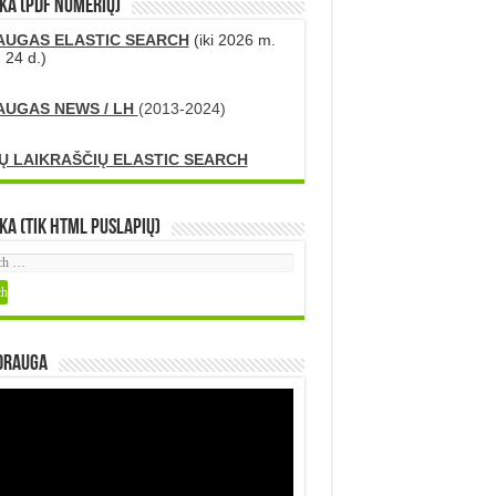
KA (PDF numerių)
AUGAS ELASTIC SEARCH
(iki 2026 m.
 24 d.)
AUGAS NEWS / LH
(2013-2024)
Ų LAIKRAŠČIŲ ELASTIC SEARCH
ka (tik HTML puslapių)
DRAUGA