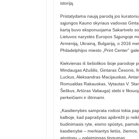
istoriją.
Pristatydama naują parodą jos kuratoriu
sąjungos Kauno skyriaus vadovas Gintar
kartą buvo eksponuojama Sakartvelo sos
Lietuvos narystės Europos Sąjungoje meti
Armėniją, Ukrainą, Bulgariją, o 2016 me
Philadelphijos miesto „Print Center” galer
Kiekvienas iš šešiolikos šioje parodoje
Mindaugas Ažušilis, Gintaras Česonis, 
Luckus, Aleksandras Macijauskas, Anta
Romualdas Rakauskas, Vytautas V. Stani
Šeškus, Artūras Valiauga) stebi ir fiksu
perkeičiami ir ištrinami.
„Kasdienybės samprata rodosi tokia papr
kalboje, kad paprašytas apibrėžti jo rei
budinimasis ryte, eismo spūstys, pamoko
kasdienybė – merkiantys lietūs, žiemos, de
atostogų – palaimingas tingumas.