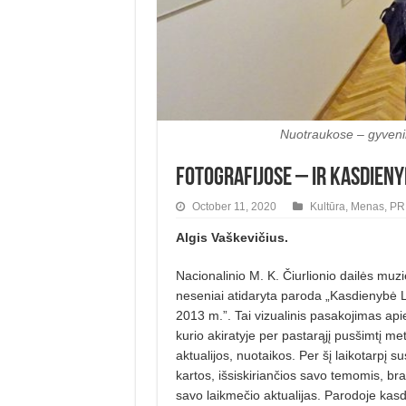
Nuotraukose – gyvenim
Fotografijose – ir kasdienyb
October 11, 2020
Kultūra
,
Menas
,
PR
Algis Vaškevičius.
Nacionalinio M. K. Čiurlionio dailės muzi
neseniai atidaryta paroda „Kasdienybė L
2013 m.”. Tai vizualinis pasakojimas ap
kurio akiratyje per pastarąjį pusšimtį met
aktualijos, nuotaikos. Per šį laikotarpį s
kartos, išsiskiriančios savo temomis, br
savo laikmečio aktualijas. Parodoje kasd