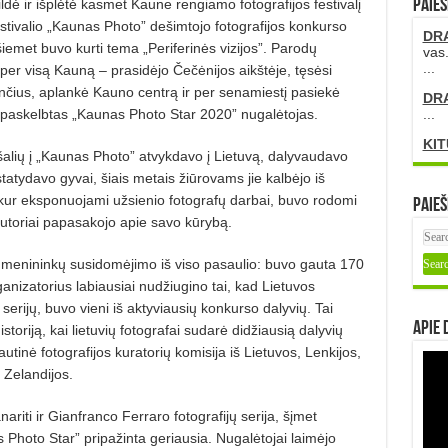
ildė ir išplėtė kasmet Kaune rengiamo fotografijos festivalį
PAIEŠ
tivalio „Kaunas Photo” dešimtojo fotografijos konkurso
DR
šiemet buvo kurti tema „Periferinės vizijos”. Parodų
vas.
...
per visą Kauną – prasidėjo Čečėnijos aikštėje, tęsėsi
nčius, aplankė Kauno centrą ir per senamiestį pasiekė
DR
o paskelbtas „Kaunas Photo Star 2020” nugalėtojas.
...
KIT
šalių į „Kaunas Photo” atvykdavo į Lietuvą, dalyvaudavo
atydavo gyvai, šiais metais žiūrovams jie kalbėjo iš
kur eksponuojami užsienio fotografų darbai, buvo rodomi
Paieš
 autoriai papasakojo apie savo kūrybą.
menininkų susidomėjimo iš viso pasaulio: buvo gauta 170
rganizatorius labiausiai nudžiugino tai, kad Lietuvos
serijų, buvo vieni iš aktyviausių konkurso dalyvių. Tai
Apie 
oriją, kai lietuvių fotografai sudarė didžiausią dalyvių
utinė fotografijos kuratorių komisija iš Lietuvos, Lenkijos,
s Zelandijos.
ariti ir Gianfranco Ferraro fotografijų serija, šįmet
Photo Star” pripažinta geriausia. Nugalėtojai laimėjo