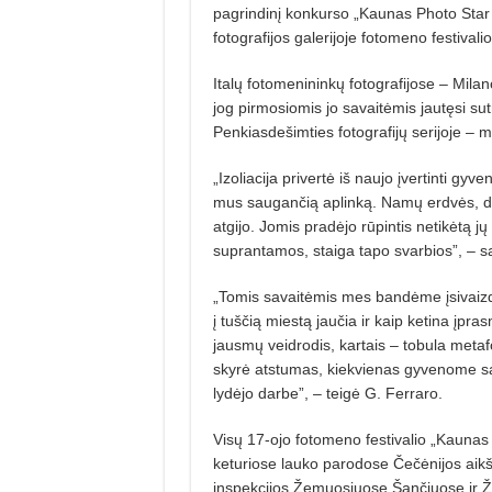
pagrindinį konkurso „Kaunas Photo Sta
fotografijos galerijoje fotomeno festival
Italų fotomenininkų fotografijose – Mila
jog pirmosiomis jo savaitėmis jautęsi sut
Penkiasdešimties fotografijų serijoje – mi
„Izoliacija privertė iš naujo įvertinti 
mus saugančią aplinką. Namų erdvės, dažn
atgijo. Jomis pradėjo rūpintis netikėtą 
suprantamos, staiga tapo svarbios”, – s
„Tomis savaitėmis mes bandėme įsivaizdu
į tuščią miestą jaučia ir kaip ketina įpr
jausmų veidrodis, kartais – tobula meta
skyrė atstumas, kiekvienas gyvenome s
lydėjo darbe”, – teigė G. Ferraro.
Visų 17-ojo fotomeno festivalio „Kaunas
keturiose lauko parodose Čečėnijos aikš
inspekcijos Žemuosiuose Šančiuose ir Ža