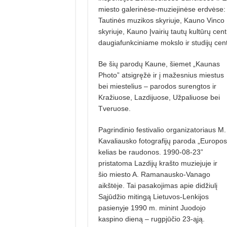
miesto galerinėse-muziejinėse erdvėse: 
Tautinės muzikos skyriuje, Kauno Vinco 
skyriuje, Kauno Įvairių tautų kultūrų cent
daugiafunkciniame mokslo ir studijų cent
Be šių parodų Kaune, šiemet „Kaunas
Photo” atsigręžė ir į mažesnius miestus
bei miestelius – parodos surengtos ir
Kražiuose, Lazdijuose, Užpaliuose bei
Tveruose.
Pagrindinio festivalio organizatoriaus M.
Kavaliausko fotografijų paroda „Europos
kelias be raudonos. 1990-08-23”
pristatoma Lazdijų krašto muziejuje ir
šio miesto A. Ramanausko-Vanago
aikštėje. Tai pasakojimas apie didžiulį
Sąjūdžio mitingą Lietuvos-Lenkijos
pasienyje 1990 m. minint Juodojo
kaspino dieną – rugpjūčio 23-ąją.