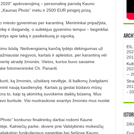
r 2020” apdovanojimą – personalinę parodą Kauno
io „Kaunas Photo” metu ir 2500 EUR piniginį prizą.
no miesto gyvenimas per karantiną. Menininkai pripažįsta,
rikę ir išsigandę, o sulėtėjus gyvenimo tempui – beginkliai.
Archy
ntys apie laiką ir pasikeitusią jo sąvoką.
EIL
gyvenimo būdą. Neišvengiamą kančią lydėjo dėkingumas už
202
iausiai negyvos, kartais ir apleistos, per karantiną vėl
201
jų vertę atradę žmonės. Vietos, kurios buvo savaime
Kul
akė fotomenininkė Ch. Panariti.
202
--
2
oti, ką žmonės, užsidarę neviltyje, iš balkonų žvelgdami
Str
201
asminti naują kasdienybę. Kartais jų gestai būdavo mūsų
-
20
fora to, kaip tą akimirką suvokėme daiktų būseną. Mus
avo burbule. Visi nuotraukose esantys žmonės mus nuolat
Istor
 Photo” konkurso finalininkų darbai rodomi Kaune
DRA
tėje, Kalniečių parke, skvere prie Valstybinės mokesčių
liakalnio funikulieriaus papėdėje bei šešiose Kauno
Epa