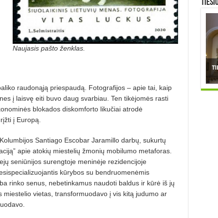
TIESI
Naujasis pašto ženklas.
paliko raudonąją priespaudą. Fotografijos – apie tai, kaip
nes į laisvę eiti buvo daug svarbiau. Ten tikėjomės rasti
ekonominės blokados diskomforto likučiai atrodė
įžti į Europą.
š Kolumbijos Santiago Escobar Jaramillo darbų, sukurtų
graciją” apie atokių miestelių žmonių mobilumo metaforas.
iejų seniūnijos surengtoje meninėje rezidencijoje
, besispecializuojantis kūrybos su bendruomenėmis
ba rinko senus, nebetinkamus naudoti baldus ir kūrė iš jų
s miestelio vietas, transformuodavo į vis kitą judumo ar
fuodavo.