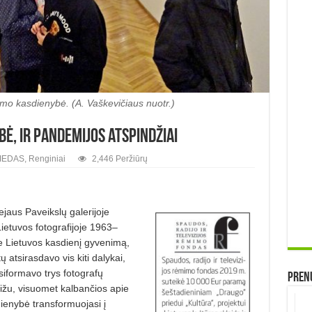
o kasdienybė. (A. Vaškevičiaus nuotr.)
ė, ir pandemijos atspindžiai
IEDAS
,
Renginiai
2,446 Peržiūrų
ejaus Paveikslų galerijoje
ietuvos fotografijoje 1963–
ie Lietuvos kasdienį gyvenimą,
ų atsirasdavo vis kiti dalykai,
usiformavo trys fotografų
Prenu
aižu, visuomet kalbančios apie
ienybė transformuojasi į