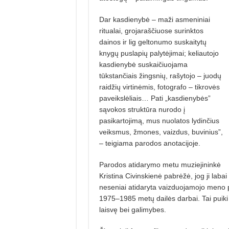
Dar kasdienybė – maži asme­niniai
ritualai, grojaraščiuose surinktos
dainos ir lig geltonumo suskaitytų
knygų puslapių palytėjimai; keliautojo
kasdienybė suskaičiuojama
tūkstančiais žingsnių, rašytojo – juodų
raidžių virtinėmis, fotografo – tikrovės
paveikslėliais… Pati „kasdienybės”
sąvokos struktūra nurodo į
pasikartojimą, mus nuolatos lydinčius
veiksmus, žmones, vaizdus, buvinius”,
– teigiama parodos anotacijoje.
Parodos atidarymo metu muziejininkė
Kristina Civinskienė pabrėžė, jog ji labai 
neseniai atidaryta vaizduojamojo meno p
1975–1985 metų dailės darbai. Tai puiki p
laisvę bei galimybes.