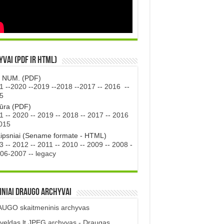
vai (PDF ir HTML)
. NUM. (PDF)
1
--
2020
--
2019
--
2018
--
2017
--
2016
--
5
tūra (PDF)
1
--
2020
--
2019
--
2018
--
2017
--
2016
015
aipsniai (Sename formate - HTML)
3
--
2012
--
2011
--
2010
--
2009
--
2008
-
06-2007
--
legacy
iniai DRAUGO Archyvai
UGO skaitmeninis archyvas
veldas.lt JPEG archyvas - Draugas