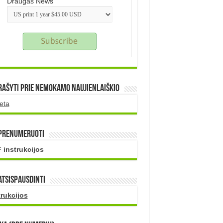
Draugas News
rašyti prie nemokamo naujienlaiškio
eta
 prenumeruoti
 instrukcijos
atsispausdinti
trukcijos